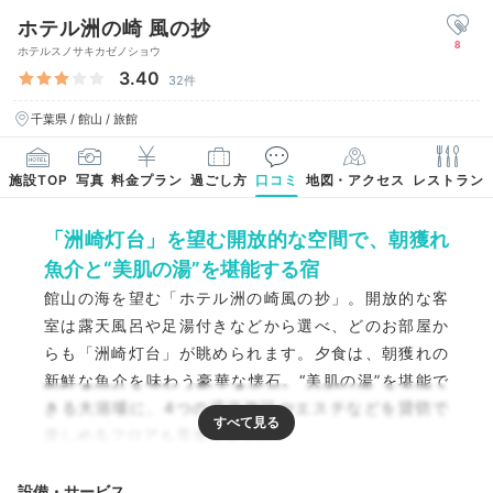
ホテル洲の崎 風の抄
8
ホテルスノサキカゼノショウ
3.40
32件
千葉県 / 館山 / 旅館
施設TOP
写真
料金プラン
過ごし方
口コミ
地図・アクセス
レストラン
「洲崎灯台」を望む開放的な空間で、朝獲れ
魚介と“美肌の湯”を堪能する宿
館山の海を望む「ホテル洲の崎風の抄」。開放的な客
室は露天風呂や足湯付きなどから選べ、どのお部屋か
らも「洲崎灯台」が眺められます。夕食は、朝獲れの
新鮮な魚介を味わう豪華な懐石。“美肌の湯”を堪能で
きる大浴場に、4つの温浴施設やエステなどを貸切で
楽しめるフロアも見逃せません。
設備・サービス