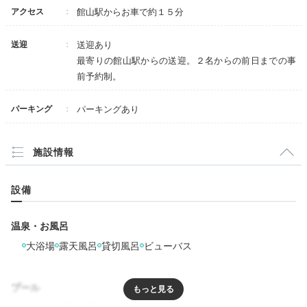
美しい景色を眺めながら、のんびりと寛ぎましょう。
アクセス
館山駅からお車で約１５分
送迎
送迎あり
最寄りの館山駅からの送迎。２名からの前日までの事
前予約制。
rumi.kirakira
「鰆東風」と「ほおじろ」に分かれて宿泊。客室とお風
パーキング
パーキングあり
呂から海が見えて開放的でした。また、0歳児連れだっ
+2
たので赤ちゃん用布団の用意もありました。
施設情報
設備
Onsen
16:00
温泉・お風呂
大浴場
露天風呂
貸切風呂
ビューバス
自然あふれる露天風呂で
心と身体を解放
プール