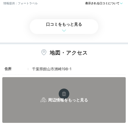
情報提供：フォートラベル
表示される口コミについて
Room
14:30
口コミをもっと見る
灯台や海を臨む客室で
爽やかな海風を感じて
地図・アクセス
住所
千葉県館山市洲崎198-1
宿のシンボル「洲埼灯台」や海を見渡せる客室。展望露
天風呂や足湯、ジェットバス付などの贅沢な造りです。