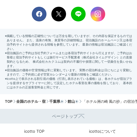
翌朝は、1階「海のベランダ」で行われる“トンビの朝ご
はん”を見学。すぐそばまで飛んでくるトンビは、その
迫力と勇ましさに思わず声が出てしまうほど！
Morning
08:00
きらめく朝の海とともに
ほっこり優しい和の朝食
TOP
全国のホテル・宿
千葉県
館山
「ホテル洲の崎 風の抄」の宿泊
ページトップ
icotto TOP
icottoについて