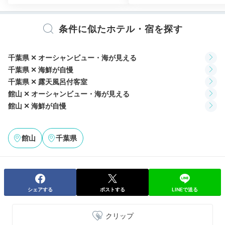
夕食は部屋食か個室食事処「凪」で、朝獲れの魚介をた
条件に似たホテル・宿を探す
っぷり使用した豪華な懐石を。その日に上がった魚の一
品料理も追加できるので、何を味わえるかは当日のお楽
しみ♪
千葉県 ✕ オーシャンビュー・海が見える
千葉県 ✕ 海鮮が自慢
千葉県 ✕ 露天風呂付客室
館山 ✕ オーシャンビュー・海が見える
rumi.kirakira
館山 ✕ 海鮮が自慢
巨大な舟盛りが印象的でした。よく食べる家族ですがボ
リュームたっぷりで美味しく大満足！また、バウンサー
+3
館山
千葉県
を貸してくださりゆっくり食事できました。
シェアする
ポストする
LINEで送る
Night
20:00
クリップ