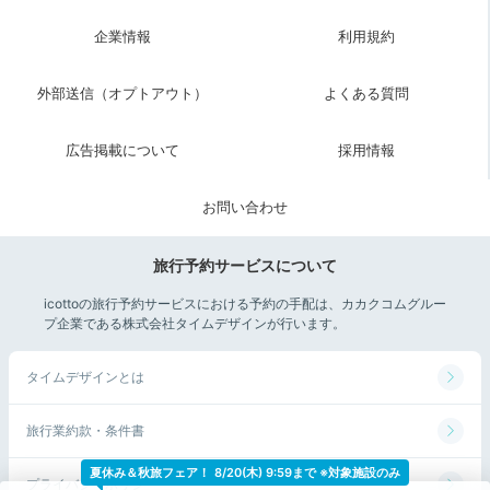
企業情報
利用規約
外部送信（オプトアウト）
よくある質問
広告掲載について
採用情報
個室の「凪」か部屋食での和朝食。アジやサンマなど5
つから選べる焼き魚は、ふっくら肉厚で旨味が凝縮され
お問い合わせ
ています。朝日できらめく海を眺めながらゆっくり味わ
って。
旅行予約サービスについて
icottoの旅行予約サービスにおける予約の手配は、カカクコムグルー
プ企業である株式会社タイムデザインが行います。
rumi.kirakira
タイムデザインとは
山盛りのサラダと、その場で作ってくださるお味噌汁が美味しかっ
たです。
旅行業約款・条件書
夏休み＆秋旅フェア！
8/20(木) 9:59まで ※対象施設のみ
プライバシーポリシー