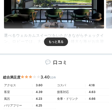
選べるウェルカムスイーツをいただきながらチェックイ
ン。ロビーでは、大きな窓から望む雄大な海がお出迎
え。開放感あふれるステイの始まりに、心が躍ります。
口コミ
rumi.kirakira
3.40
総合満足度
32件
和洋の選べるウェルカムスイーツは、和をチョイス。ス
アクセス
3.60
コスパ
4.18
イーツ好きな私はテンションが上がりました！
+1
客室
4.39
接客対応
4.63
風呂
4.23
食事・ドリンク
4.66
バリアフリー
4.25