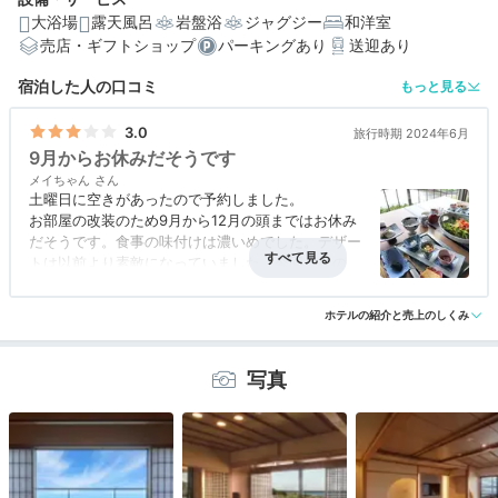
大浴場
露天風呂
岩盤浴
ジャグジー
和洋室
売店・ギフトショップ
パーキングあり
送迎あり
編集部おすすめの３つのポイント
宿泊した人の口コミ
もっと見る
露天風呂や足湯付きも。灯台と海を見渡す開放感抜群の
客室
3.0
旅行時期 2024年6月
9月からお休みだそうです
豪華すぎる海の幸をたっぷりいただく、個室or部屋食の
メイちゃん
夕食
土曜日に空きがあったので予約しました。
お部屋の改装のため9月から12月の頭まではお休み
絶景を望む2つの大浴場や貸切施設で、”美肌の湯”を堪能
だそうです。食事の味付けは濃いめでした。デザー
トは以前より素敵になっていました。今回、枕の匂
いが気になりましたのでマイナス2点です。
ホテルの紹介と売上のしくみ
写真