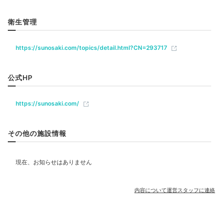
リラクゼーション
衛生管理
岩盤浴
ジャグジー
エステ・マッサージ
https://sunosaki.com/topics/detail.html?CN=293717
飲食
公式HP
ベビー＆子供関連
https://sunosaki.com/
SIDE-AとBに分かれる大浴場「風の章」では、ナトリ
ウム成分豊富な“美肌の湯”「洲の崎温泉」を楽しめま
その他の施設情報
部屋情報
す。美しい自然を眺めながら、心まで癒される至福のと
和洋室
露天風呂付客室
ユニバーサルルーム
きを。
その他館内施設
内容について運営スタッフに連絡
売店・ギフトショップ
rumi.kirakira