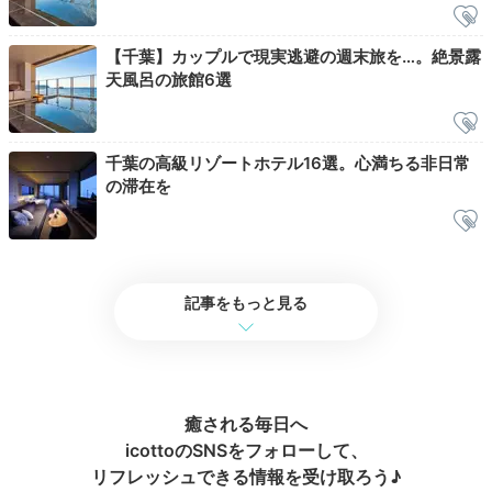
2日目
【千葉】カップルで現実逃避の週末旅を…。絶景露
天風呂の旅館6選
Morning
千葉の高級リゾートホテル16選。心満ちる非日常
の滞在を
07:40
迫力の光景で目覚める
“トンビの朝ごはん”
記事をもっと見る
癒される毎日へ
icottoのSNSをフォローして、
リフレッシュできる情報を受け取ろう♪