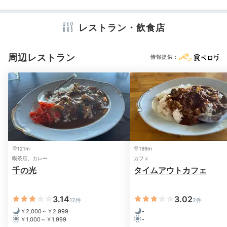
大浴場にはベビー用のバスグッズがあってとても助かりました。
アメニティ
テレビ
冷蔵庫
エアコン
浴衣
歯ブラシ
カミソリ
シャンプー
レストラン・飲食店
リンス
ボディソープ
タオル
バスタオル
ドライヤー
お茶セット
電気ポット
Dinner
周辺レストラン
情報提供：
18:00
※設備・アメニティは、確認が取れている情報を表示しています。
毎朝仕入れる新鮮魚介を
個室でゆったり贅沢に
121m
199m
喫茶店、カレー
カフェ
千の光
タイムアウトカフェ
3.14
3.02
12件
2件
￥2,000～￥2,999
-
￥1,000～￥1,999
-