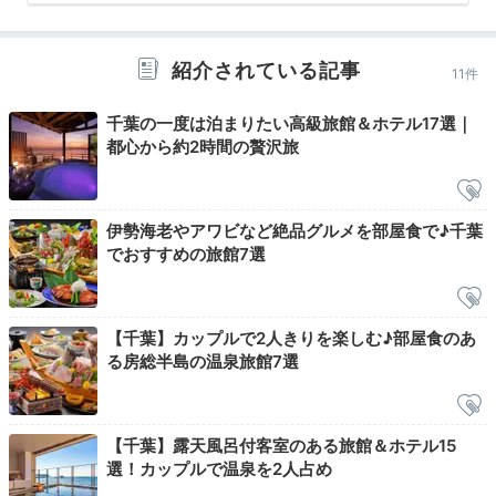
客室露天に大浴場に…
思い思いの寛ぎ時間
紹介されている記事
11件
千葉の一度は泊まりたい高級旅館＆ホテル17選｜
都心から約2時間の贅沢旅
伊勢海老やアワビなど絶品グルメを部屋食で♪千葉
でおすすめの旅館7選
【千葉】カップルで2人きりを楽しむ♪部屋食のあ
る房総半島の温泉旅館7選
夕食後は客室露天や大浴場でゆっくり。大浴場は夕食中
に男女入替がされるため、昼と夜で違う雰囲気を楽しめ
ます。4つの温浴施設やエステを貸切できるフロア
「風」もぜひ。
【千葉】露天風呂付客室のある旅館＆ホテル15
選！カップルで温泉を2人占め