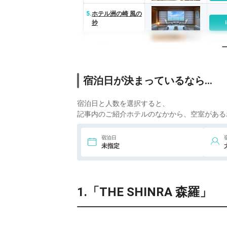
5.
ホテル洲の崎 風の
抄
6.
広丞庵 かのか
宿泊日が決まっているなら…
宿泊日と人数を選択すると、
記事内のご紹介ホテルのなかから、空室がある
宿泊日
未指定
1.「THE SHINRA 森羅」