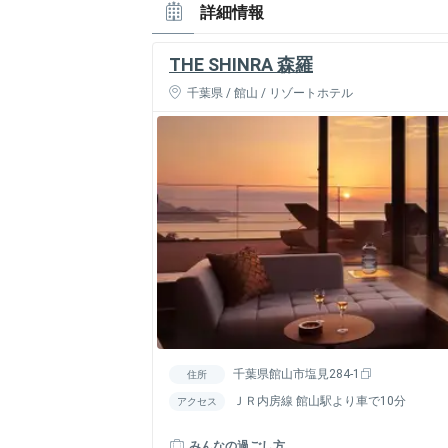
詳細情報
THE SHINRA 森羅
千葉県 / 館山 / リゾートホテル
千葉県館山市塩見284-1
住所
ＪＲ内房線 館山駅より車で10分
アクセス
みんなの過ごし方