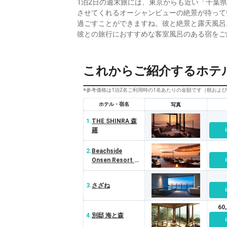
1泊2日の週末旅には、東京からも近い「千葉
させてくれるオーシャンビューの絶景が待って
過ごすことができますね。彼と絶景と露天風呂
彼との旅行におすすめな客室風呂のある宿をご
これからご紹介するホテ
※参考価格は1泊2名ご利用時の1名あたりの金額です（税およ
ホテル・宿名
写真
1.
THE SHINRA 森
羅
2.
Beachside
Onsen Resort ゆ
うみ
3.
さざね
60
4.
別邸 海と森