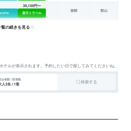
30,100円〜
旅館
館山
icotto
楽天トラベル
一覧の続きを見る
旅館
大多喜
icotto
ホテルが表示されます。予約したい日で探してみてくださいね。
宿泊者数 / 部屋数
検索する
大人2名 / 1室