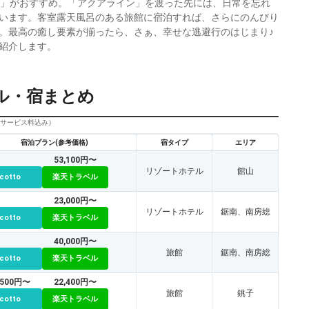
県」がおすすめ。「アクアライン」を渡った先には、日常を忘れ
います。客室露天風呂のある旅館に宿泊すれば、さらにのんびり
。最高の癒し要素が揃ったら、さぁ、幸せな逃避行のはじまり♪
紹介します。
ル・宿まとめ
びサービス料込み）
宿泊プラン(参考価格)
宿タイプ
エリア
53,100円〜
リゾートホテル
館山
icotto
楽天トラベル
23,000円〜
リゾートホテル
鋸南、南房総
icotto
楽天トラベル
40,000円〜
旅館
鋸南、南房総
icotto
楽天トラベル
,500円〜
22,400円〜
旅館
銚子
icotto
楽天トラベル