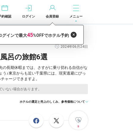
予約確認
ログイン
会員登録
メニュー
2024年06月24日
風呂の旅館6選
先の長期休暇までは、さすがに乗り切れる自信がな
ょう♪東京からも近い千葉県には、現実逃避にぴっ
ルチャージできますよ。
ホテルの選定と売上のしくみ、参考価格について
9