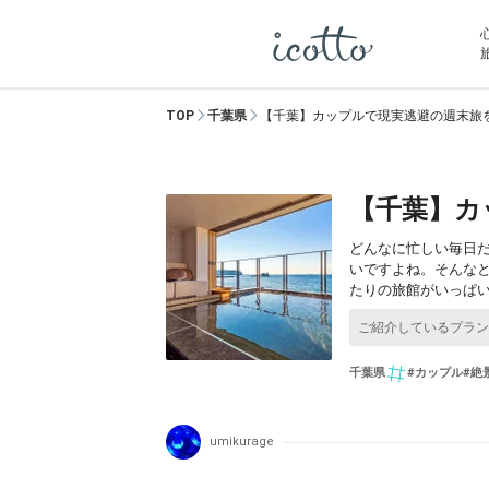
TOP
千葉県
【千葉】カップルで現実逃避の週末旅
【千葉】カ
どんなに忙しい毎日
いですよね。そんな
たりの旅館がいっぱ
千葉県
#カップル
#絶
umikurage