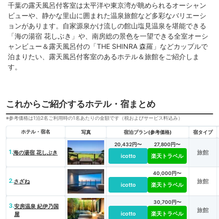
千葉の露天風呂付客室は太平洋や東京湾が眺められるオーシャン
ビューや、静かな里山に囲まれた温泉旅館など多彩なバリエーシ
ョンがあります。自家源泉かけ流しの館山塩見温泉を堪能できる
「海の湯宿 花しぶき」や、南房総の景色を一望できる全室オーシ
ャンビュー＆露天風呂付の「THE SHINRA 森羅」などカップルで
泊まりたい、露天風呂付客室のあるホテル＆旅館をご紹介しま
す。
これからご紹介するホテル・宿まとめ
※参考価格は1泊2名ご利用時の1名あたりの金額です（税およびサービス料込み）
ホテル・宿名
写真
宿泊プラン(参考価格)
宿タイプ
20,432円〜
27,800円〜
1.
旅館
海の湯宿 花しぶき
icotto
楽天トラベル
40,000円〜
2.
旅館
さざね
icotto
楽天トラベル
30,700円〜
3.
安房温泉 紀伊乃国
旅館
icotto
楽天トラベル
屋