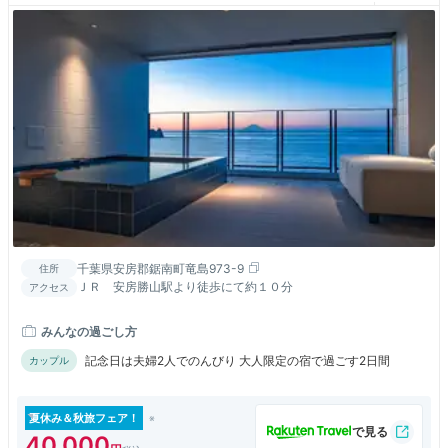
千葉県安房郡鋸南町竜島973-9
住所
ＪＲ 安房勝山駅より徒歩にて約１０分
アクセス
みんなの過ごし方
記念日は夫婦2人でのんびり 大人限定の宿で過ごす2日間
カップル
夏休み＆秋旅フェア！
40,000