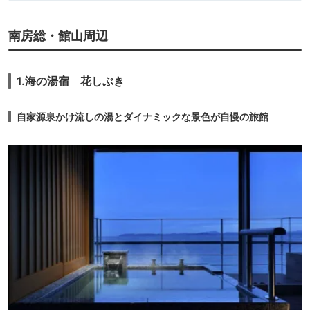
11.
旅館
魚彩和みの宿 三水
icotto
楽天トラベル
南房総・館山周辺
25,100円〜
12.
旅館
南房総 勝浦 翠海
icotto
楽天トラベル
12,100円〜
1.海の湯宿 花しぶき
13.
旅館
和海の宿 ささ游
icotto
楽天トラベル
自家源泉かけ流しの湯とダイナミックな景色が自慢の旅館
14.
旅館
広丞庵 かのか
icotto
54,450円〜
22,400円〜
15.
旅館
別邸 海と森
icotto
楽天トラベル