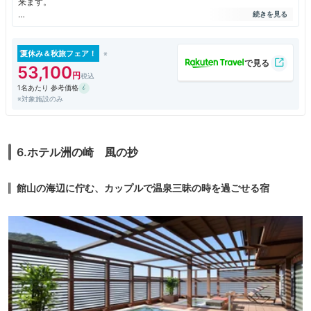
来ます。
プレステージ棟とクラシック棟がありますが今回は比較的リーズナブル
（それでも千葉では高いかも）なクラシック棟に宿泊しました。
少し構造的に不便はありましたが、居心地がよい部屋です。
夏休み＆秋旅フェア！
少し海は遠いですが、綺麗な景色を見ることができます。
53,100
1名あたり 参考価格
全室露天風呂付きです。当日は悪天候で露天風呂は少ししか入れませんで
※対象施設のみ
したが、THE SPAという大浴場があります。ヌルヌルで茶色が濃いお湯
はとても気持ちよく何度も入りました。
GWで満室だったのですが人に会うことは少なかったです。
nest roomが隣にありレモン水とハーゲンダッツ（６種類）あり。
6.ホテル洲の崎 風の抄
プレステージ棟８階にレセプション、ラウンジがあり、アルコール含めド
リンクのサービスがあります。眺めも雰囲気もよかったです。夜はアルコ
館山の海辺に佇む、カップルで温泉三昧の時を過ごせる宿
ールやフードが少し増えます。
暖かい照明、暖炉があり大人のためのラグジュアリータイムを過ごせま
す。
夕食は部屋食（一日６組まで）でした。温かいものはその場でソースを
熱々にし注いでくれるので全て美味しくリラックスして頂けました。
朝食はレストランで。パーテーションはありませんが席が離れているので
問題ありません。和食と洋食が選べます。全部おかわりもできますよ。
スタッフのサービス（特に支配人さん）、コロナ予防等、全てに満足し、