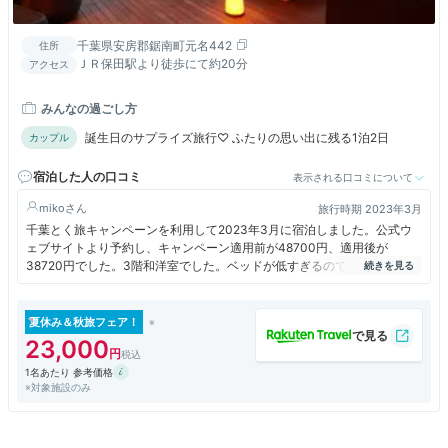
千葉県安房郡鋸南町元名442
住所
ＪＲ保田駅より徒歩にて約20分
アクセス
みんなの過ごし方
誕生日のサプライズ旅行♡ ふたりの思い出に残る1泊2日
カップル
宿泊した人の口コミ
表示される口コミについて
miko
旅行時期 2023年3月
千葉とく旅キャンペーンを利用して2023年3月に宿泊しました。公式ウ
ェブサイトより予約し、キャンペーン適用前が48700円、適用後が
38720円でした。3階和洋室でした。ベッドが低すぎるので、あまり自分
たちの両親位の高齢の方にはおすすめできないお部屋ですが、子どもと私
たちですと居心地良かったです。
フリーラウンジというちょっとしたコーヒーなど飲めるところがお部屋の
夏休み＆秋旅フェア！
すぐ近くにあったので便利でした。お料理は千葉の新鮮な魚介が出され
23,000
て、美味しかったです。
1名あたり 参考価格
※対象施設のみ