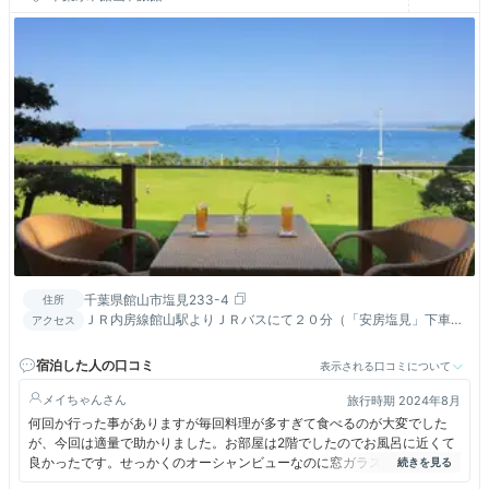
千葉県館山市塩見233-4
住所
ＪＲ内房線館山駅よりＪＲバスにて２０分（「安房塩見」下車）
アクセス
又は送迎バス利用 14：40・15：40・16：40 ※要予約
宿泊した人の口コミ
表示される口コミについて
メイちゃん
旅行時期 2024年8月
何回か行った事がありますが毎回料理が多すぎて食べるのが大変でした
が、今回は適量で助かりました。お部屋は2階でしたのでお風呂に近くて
良かったです。せっかくのオーシャンビューなのに窓ガラスに虫がいっぱ
いくっついているのは残念でした。