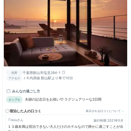
千葉県館山市塩見284-1
住所
ＪＲ内房線 館山駅より車で10分
アクセス
みんなの過ごし方
夫婦の記念日をお祝い♡ ラグジュアリーな2日間
カップル
宿泊した人の口コミ
表示される口コミについて
kou
旅行時期 2021年5月
１３歳未満は宿泊できない大人だけのホテルなので静かに過ごすことが出