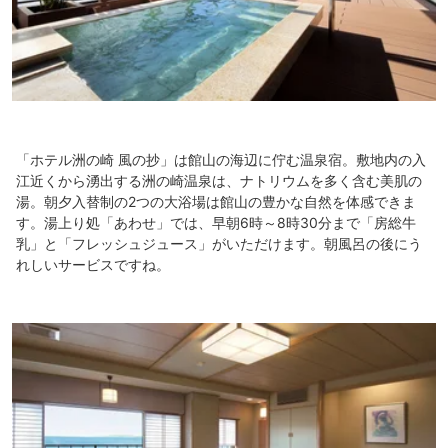
是非再訪したいホテルの一つになりました。
「ホテル洲の崎 風の抄」は館山の海辺に佇む温泉宿。敷地内の入
江近くから湧出する洲の崎温泉は、ナトリウムを多く含む美肌の
湯。朝夕入替制の2つの大浴場は館山の豊かな自然を体感できま
す。湯上り処「あわせ」では、早朝6時～8時30分まで「房総牛
乳」と「フレッシュジュース」がいただけます。朝風呂の後にう
れしいサービスですね。