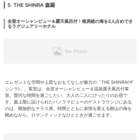
5. THE SHINRA 森羅
全室オーシャンビュー＆露天風呂付！南房総の海を2人占めでき
るラグジュアリーホテル
エレガントな空間や上質なおもてなしが魅力の「THE SHINRA(ザ
シンラ)」。客室は、全室オーシャンビュー＆温泉露天風呂付客
室。贅沢な時間を過ごしたい、大人の二人にぴったりのお宿で
す。最上階に設けられたパノラマビューのゲストラウンジにある
のは、開放的なテラス席。時間とともに表情を変える館山の海を
眺めながら、ロマンティックなひとときが過ごせます。