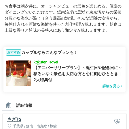
お食事は朝夕共に、オーシャンビューの景色を楽しめる、個室の
ダイニングでいただけます。鋸南沿岸は黒潮と東京湾からの栄養
分豊かな海水が混じり合う最高の漁場。そんな近隣の漁港から、
毎朝仕入れる新鮮な海鮮を使った創作料理が味わえます。朝食は
上質な香りと旨味の長狭米にあう和定食が味わえますよ。
カップルならこんなプランも！
おすすめ
【アニバーサリープラン】～誕生日や記念日に～
移ろいゆく景色を大切な方と心に刻むひととき｜
2大特典付
詳細を見る
詳細情報
さざね
千葉県 / 鋸南、南房総 / 旅館