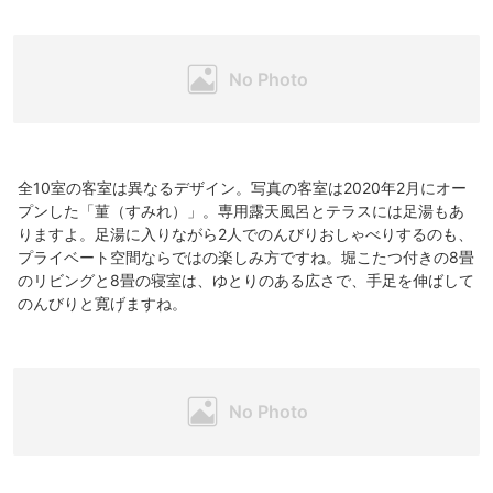
全10室の客室は異なるデザイン。写真の客室は2020年2月にオー
プンした「菫（すみれ）」。専用露天風呂とテラスには足湯もあ
りますよ。足湯に入りながら2人でのんびりおしゃべりするのも、
プライベート空間ならではの楽しみ方ですね。堀こたつ付きの8畳
のリビングと8畳の寝室は、ゆとりのある広さで、手足を伸ばして
のんびりと寛げますね。