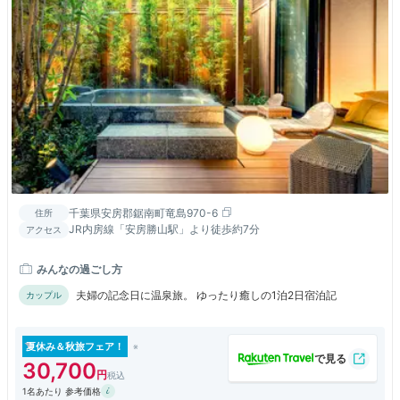
千葉県安房郡鋸南町竜島970-6
住所
JR内房線「安房勝山駅」より徒歩約7分
アクセス
みんなの過ごし方
夫婦の記念日に温泉旅。 ゆったり癒しの1泊2日宿泊記
カップル
夏休み＆秋旅フェア！
30,700
1名あたり 参考価格