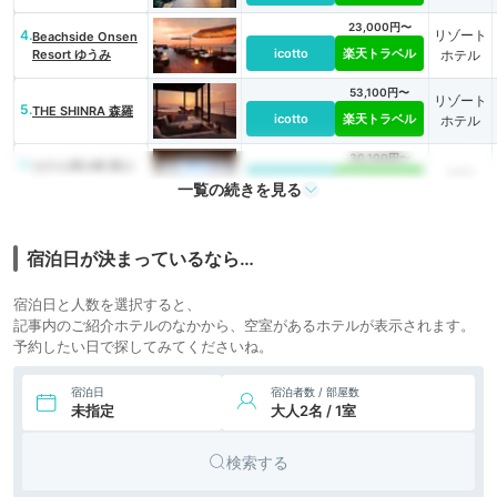
23,000円〜
4.
リゾート
Beachside Onsen
icotto
楽天トラベル
Resort ゆうみ
ホテル
53,100円〜
リゾート
5.
THE SHINRA 森羅
icotto
楽天トラベル
ホテル
30,100円〜
6.
ホテル洲の崎 風の
旅館
icotto
楽天トラベル
抄
一覧の続きを見る
7.
鴨川温泉 別邸 ラ・
旅館
icotto
松廬
宿泊日が決まっているなら…
16,500円〜
宿泊日と人数を選択すると、
8.
旅館
鴨川館
icotto
楽天トラベル
記事内のご紹介ホテルのなかから、空室があるホテルが表示されます。
予約したい日で探してみてくださいね。
35,200円〜
9.
旅館
旬彩の宿 緑水亭
icotto
楽天トラベル
宿泊日
宿泊者数 / 部屋数
未指定
大人2名 / 1室
38,000円〜
19,000円〜
10.
天津小湊温泉 城崎
旅館
icotto
楽天トラベル
の源泉の湯 宿中屋
検索する
18,500円〜