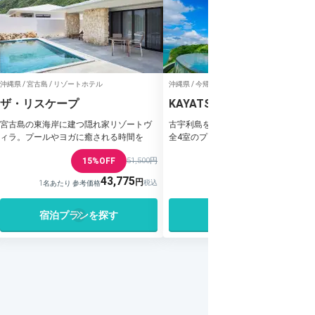
沖縄県 / 宮古島 / リゾートホテル
沖縄県 / 今帰仁 / リゾートホテル
ザ・リスケープ
KAYATSUMA OKINAWA
HOTEL＆RESORT
宮古島の東海岸に建つ隠れ家リゾートヴ
古宇利島を臨む全室オーシャンビュー
ィラ。プールやヨガに癒される時間を
全4室のプライベートヴィラ
15%OFF
51,500円
43,775
18,629
1名あたり 参考価格
1名あたり 参考価格
宿泊プランを探す
宿泊プランを探す