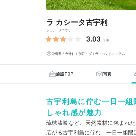
ラ カシータ古宇利
ラ カシータコウリ
3.03
1件
沖縄県 / 今帰仁 / 別荘・ヴィラ・コンドミニアム
施設TOP
写真
古宇利島に佇む一日一組
しゃれ感が魅力
琉球漆喰など、天然素材に包まれた
広がる古宇利島に佇む、一日一組限