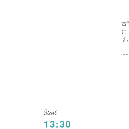
古
に
す
Start
13:30