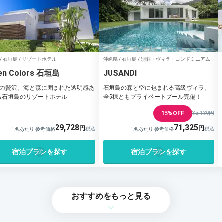
/ 石垣島 / リゾートホテル
沖縄県 / 石垣島 / 別荘・ヴィラ・コンドミニアム
en Colors 石垣島
JUSANDI
室の贅沢。海と森に囲まれた透明感あ
石垣島の森と空に包まれる高級ヴィラ。
る石垣島のリゾートホテル
全5棟ともプライベートプール完備！
15%OFF
83,130円
29,728
71,325
1名あたり 参考価格
1名あたり 参考価格
宿泊プランを探す
宿泊プランを探す
おすすめをもっと見る