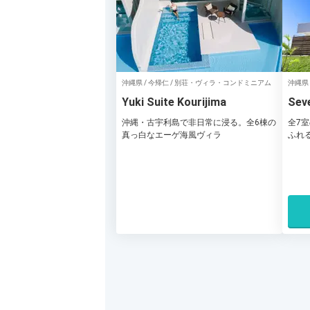
沖縄県 / 今帰仁 / 別荘・ヴィラ・コンドミニアム
沖縄県 
Yuki Suite Kourijima
Sev
沖縄・古宇利島で非日常に浸る。全6棟の
全7
真っ白なエーゲ海風ヴィラ
ふれ