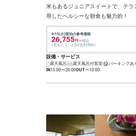
米もあるジュニアスイートで、テラ
用したヘルシーな朝食も魅力的！
9/15(火)宿泊の参考価格
26,755
1名あたり（1泊2名利用時）
設備・サービス
露天風呂
露天風呂付客室
パーキングあ
IN
15:00〜20:00
OUT
〜10:00