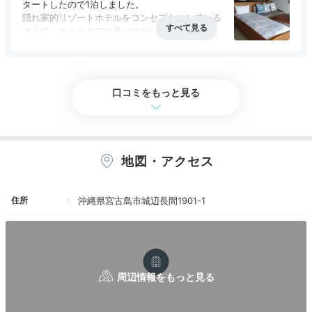
のものならさらに嬉しかったです。 .
タートしたので1泊しました。
ホテルの人気者、ヤギのハイジとペーターはプール裏に
夜は簡単に済ました後に、ホテルのバーにお邪魔しました。客は
隠れ家的リゾートホテルをコンセプトにしている
います。ペーターは地区の長（ヤギの長）の息子で、と
自分一人、素敵なバーテンダーさんのおかげで、ゆっくりお話を
そうで、ホテルまでの道のりがなかなか入り組ん
っても優しくて人懐っこいです。
しながら美味しいカクテルを頂きました。宮古島産のものにこだ
でおりました&#128514;
わって作るカクテルはこれのためだけでも行く価値があります。
お部屋は全部プールもついており、全体的に清潔
.
感があってとてもきれいです。
翌朝はサンセットヨガに参加しました。朝からヨガで体を動かす
料理もすごく美味しくて、とくに紅芋のクリーム
口コミをもっと見る
のはとても気持ちが良いです。 .
スープが絶品でした！
朝食は果物のジュース(6つの中から選択)、ワンプレート、食後の
朝食は沖縄料理で優しい味わいがとても沁みまし
Dinner
紅茶でした。ソーセージが特に美味しく、パンケーキや卵とよく
た。
17:00
合いました。メープルシロップが失敗すると卵と混ざってしまう
あいにくの天気で海には入れませんでしたが、天
宿から車で約20分
のは工夫があるといいかもしれません。 .
気が悪くても十分楽しめます。
「島おでん たから」で
フロント近くには簡単な展示がされており、素敵な商品が並んで
地図・アクセス
また行きたいホテルです。
いました。私もバーテンダーに見せられて一目惚れしたホテルオ
心満たされる夕食
リジナルマグカップをお土産にしました。 .
自然に囲まれたホテルで、覚悟はしていましたが、朝には大きめ
住所
沖縄県宮古島市城辺長間1901-1
のクモが2匹、お部屋にいました。フロントに電話をするとすぐ
に対処しにきてくれるので不安は半減です。(どちらも見失ってし
まったので、不安で早めにチェックインしてしまいました笑) .
高級感のあるリゾートホテルで、スタッフは皆さんフレンドリー
でした。いつでも臨機応変に対応して頂き、宮古島で1番の思い出
になりました。いくつか残念なポイントもありましたが、それを
圧倒的に超える素敵なポイントがありました。一人旅、家族、カ
ップル、どの旅行にも胸を張ってお勧めできるリゾートホテルで