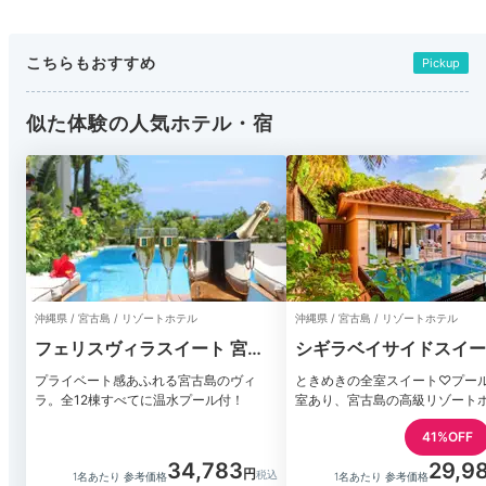
こちらもおすすめ
Pickup
似た体験の人気ホテル・宿
沖縄県 / 宮古島 / リゾートホテル
沖縄県 / 宮古島 / リゾートホテル
フェリスヴィラスイート 宮古
シギラベイサイドスイー
島・上野
ラマンダ（宮古島）
プライベート感あふれる宮古島のヴィ
ときめきの全室スイート♡プー
ラ。全12棟すべてに温水プール付！
室あり、宮古島の高級リゾート
41%OFF
34,783
29,9
1名あたり 参考価格
1名あたり 参考価格