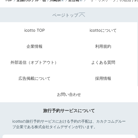
ページトップ
ディ
2泊目は、レセプション棟2階のレストランで優雅にデ
icotto TOP
icottoについて
ィナーをいただきませんか？フレンチベースで、夕食時
はコースのみの提供です。鮮魚のカルパッチョなど、季
企業情報
利用規約
節によって変わるメニューをお楽しみに。
外部送信（オプトアウト）
よくある質問
広告掲載について
採用情報
ホテル公式
ホテルスタッフのおすすめ
お問い合わせ
広報の稲里さん
インルームサービスで提供しているしゃぶしゃぶ。ゴマ
旅行予約サービスについて
だれならぬピーナッツだれやシークワーサーポン酢があ
ぐー豚と良く合います。
icottoの旅行予約サービスにおける予約の手配は、カカクコムグルー
プ企業である株式会社タイムデザインが行います。