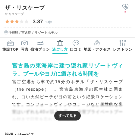
ザ・リスケープ
3
ザ リスケープ
3.37
19件
沖縄県 / 宮古島 / リゾートホテル
施設TOP
写真
宿泊プラン
過ごし方
口コミ
地図・アクセス
レストラン
宮古島の東海岸に建つ隠れ家リゾートヴィ
ラ。プールやヨガに癒される時間を
宮古空港から車で約15分のホテル「ザ・リスケープ
（the rescape）」。宮古島東海岸の原生林に囲ま
れ、白い天然ビーチが目の前という絶景ロケーション
です。コンフォートヴィラやコテージなど個性的な客
室はいずれも40㎡以上と広々。全室プライベートプー
ル付きで日常を忘れて寛げます。
設備・サービス