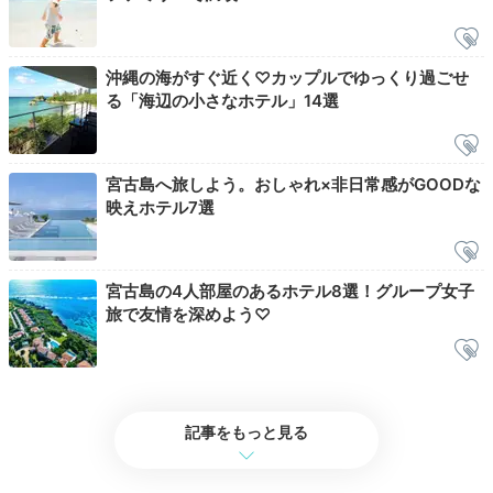
沖縄の海がすぐ近く♡カップルでゆっくり過ごせ
る「海辺の小さなホテル」14選
宮古島へ旅しよう。おしゃれ×非日常感がGOODな
映えホテル7選
ホテルの目の前は、ウミガメも遊びに来る美しい宮古島
の海！波の音に癒やされたり、シュノーケリングに挑戦
したり、思い思いに海を満喫して。ビーチで気軽に楽し
宮古島の4人部屋のあるホテル8選！グループ女子
める、少し珍しいレジャーアイテムの貸出しもあります
旅で友情を深めよう♡
よ。
記事をもっと見る
____am127
綺麗な海でSUPやシュノーケリングをして楽しみまし