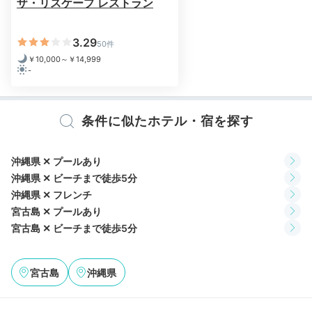
ザ・リスケープ レストラン
朝食は日替わり◎
和・洋を楽しめます
3.29
50件
￥10,000～￥14,999
-
条件に似たホテル・宿を探す
沖縄県 ✕ プールあり
沖縄県 ✕ ビーチまで徒歩5分
沖縄県 ✕ フレンチ
宮古島 ✕ プールあり
モーニングプレート
洋食
楓さんの投稿
宮古島 ✕ ビーチまで徒歩5分
レセプション棟のレストランで、島の食材を使用した自
然派の朝食をどうぞ。朝起きるのが楽しみになるヘルシ
宮古島
沖縄県
ーなごはんです。和食・洋食が日替わりなので、連泊な
らどちらも味わえますね。