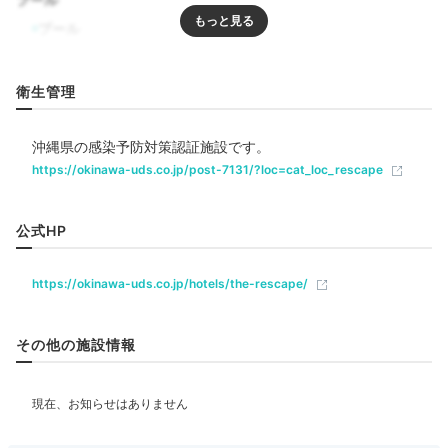
Night
プール
20:30
焚火でほっこり
リラクゼーション
衛生管理
マシュマロナイト
沖縄県の感染予防対策認証施設です。
飲食
https://okinawa-uds.co.jp/post-7131/?loc=cat_loc_rescape
レストラン
公式HP
ベビー＆子供関連
https://okinawa-uds.co.jp/hotels/the-rescape/
部屋情報
その他の施設情報
その他館内施設
夜はレセプション棟1階テラスへ。ぜひマシュマロナイ
トに参加してみましょう。焚火を囲みながら、宮古島産
クリーニングサービス
のさとうきびを用いたマシュマロスティックを火にくべ