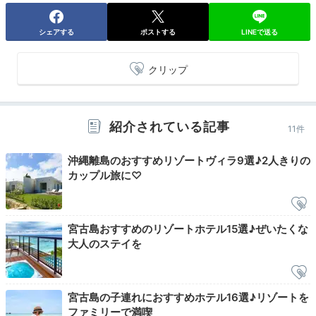
シェアする
ポストする
LINEで送る
____am127
クリップ
私たちが泊まったときは、洋食スタイルの盛り合わせを
お部屋に運んでいただきました。
+1
紹介されている記事
11件
沖縄離島のおすすめリゾートヴィラ9選♪2人きりの
カップル旅に♡
Activity
13:00
宮古島おすすめのリゾートホテル15選♪ぜいたくな
海のアクティビティを
大人のステイを
満喫！
宮古島の子連れにおすすめホテル16選♪リゾートを
ファミリーで満喫