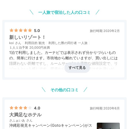
一人旅で宿泊した人の口コミ
5.0
旅行時期 2020年2月
新しいリゾート！
koi
利用目的
観光
利用した際の同行者
一人旅
デラックスヴィラ
リス
１人１泊予算
20,000円未満
1泊で利用しました。カーナビでは表示されず分かりづらいもの
全室にプライベートプール付き。季節に応じて快適な水
の、簡単に行けます。市街地から離れていますが、買い出しには
躊躇わない距離ですし、ルームサービスも素敵な値段設定で、リ
温に調整されているため、思う存分水と戯れることがで
ゾートという感じです。県道からホテルまでの道はすれ違いが少
きます。また敷地内にはプールテラスも。リゾート気分
し怖いですが、そもそも通る車が少ないです。
が盛り上がる共有スペースです。
アクセス
3.0
コスパ
5.0
客室
4.0
接客対応
5.0
風呂
5.0
お部屋はコンフォートコテージ。初心者の私には少し入れづらい
食事・ドリンク
5.0
バリアフリー
3.0
駐車場でしたが、目の前に車が止められるのは最高です。バス、
その他の口コミ
お手洗い、シャワーは清潔感があり(バスの中に前泊の方のゴミが
残っていたのは若干残念です)、特にプライベートプールは温水
で、最上級のリゾート気分を味わえました。オリジナルバスソル
トも、リラックスタイムには欠かせないものでした。4人がゆっ
ホテル公式
4.0
旅行時期 2020年6月
くり座れそうなソファーは程よい硬さで座りやすかったです。 .
大満足なホテル
ホテルスタッフのおすすめ
一人旅プランでの宿泊で、オリオンビールが6缶ついていたのは
広報の稲里さん
さふぁいあ
嬉しかったです。せっかくならセットで付属するおつまみも沖縄
沖縄彩発見キャンペーン(Gotoキャンペーン)がス