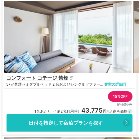
コンフォート コテージ 禁煙
57㎡
禁煙
セミダブルベッド 2 台およびシングルソファーベッド 1 台
客室の詳細
15%OFF
51,500円
43,775
1名あたり（1泊2名利用時）
日付を指定して宿泊プランを探す