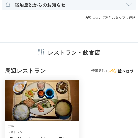
宿泊施設からのお知らせ
て…ほっこりした癒し時間が流れます。
アメニティ
内容について運営スタッフに連絡
テレビ
冷蔵庫
アイロン
スリッパ
セーフティボックス
洗浄機付トイレ
パジャマ
バスローブ
歯ブラシ
カミソリ
シャンプー
コンディショナー
ボディソープ
____am127
シャワーキャップ
タオル
バスタオル
ドライヤー
電気ポット
加湿器
ホテルのサービスのひとつ、マシュマロナイトを楽しみました。焚
レストラン・飲食店
き火を囲んで作る焼きマシュマロは、甘くて美味しいです。
※設備・アメニティは、確認が取れている情報を表示しています。
周辺レストラン
情報提供：
2日目
Breakfast
1m
08:00
レストラン