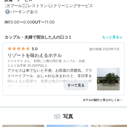
プール
レストラン
クリーニングサービス
パーキングあり
編集部おすすめの３つのポイント
IN
15:00〜0:00
OUT
〜11:00
夕食はフレンチテイストのコース料理を。宮古島の恵み
たっぷり！
カップル・夫婦で宿泊した人の口コミ
もっと見る
全てのお部屋にプライベートプール付き。人目を気にせ
ず楽しめる
5.0
旅行時期 2020年11月
リゾートを味わえるホテル
モーニングヨガやバスソルト作りなど楽しいアクティビ
クリスマス
ティが充実
利用した際の同行者
カップル・夫婦
１人１泊予算
30,000円以上
アクセスは車でないと不便。お部屋の雰囲気、プラ
イベートプール、おしゃれな水まわりと、非日常を
味わえるお部屋で、食事は地元の食材を使ったお料
宿泊体験やホテル公式からのコメントあり
理で、現代風でおしゃれ。
お部屋から海が見えないのが残念ですが、そんなこ
アクセス
4.5
コスパ
5.0
客室
5.0
接客対応
5.0
風呂
5.0
と気にならないくらいのリゾート感が味わえます。
ホテルの紹介と売上のしくみ
食事・ドリンク
5.0
バリアフリー
4.0
写真