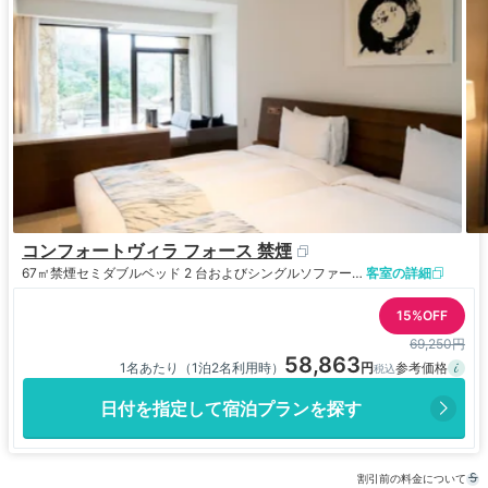
コンフォートヴィラ フォース 禁煙
67㎡
禁煙
セミダブルベッド 2 台およびシングルソファーベッド 2 台
客室の詳細
15%OFF
69,250円
58,863
1名あたり（1泊2名利用時）
日付を指定して宿泊プランを探す
割引前の料金について