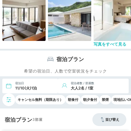
写真をすべて見る
宿泊プラン
希望の宿泊日、人数で空室状況をチェック
宿泊日
宿泊者数 / 部屋数
11/10(火)1泊
大人2名 / 1室
キャンセル無料（期限あり）
朝食付
朝夕食付
禁煙
現地払いO
宿泊プラン
3
並び替え