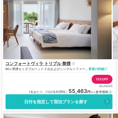
コンフォートヴィラ トリプル 禁煙
66㎡
禁煙
セミダブルベッド 2 台およびシングルソファーベッド 1 台
客室の詳細
15%OFF
65,250円
55,463
1名あたり（1泊2名利用時）
日付を指定して宿泊プランを探す