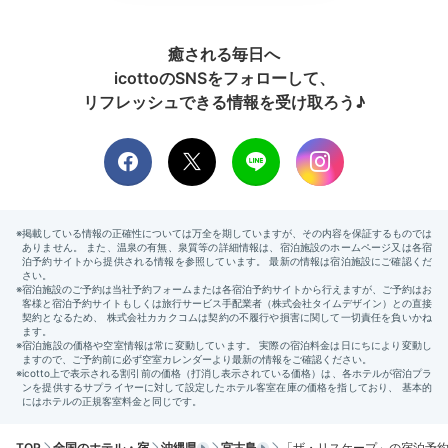
た。かわいいウミガメに会えます。
+2
癒される毎日へ
icottoのSNSをフォローして、
リフレッシュできる情報を受け取ろう♪
Dinner
19:00
館内レストランで
優雅にフレンチディナー
TOP
全国のホテル・宿
沖縄県
宮古島
「ザ・リスケープ」の宿泊予