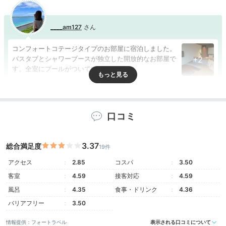
____am127
コンフォートコテージタイプのお部屋に宿泊しました。
バスタブとシャワーブースが独立した開放的なお部屋で
+2
す。全室にプールがついています。
口コミ
Freetime
16:00
3.37
総合満足度
19件
プール三昧の
アクセス
2.85
コスパ
3.50
ひととき
客室
4.59
接客対応
4.59
風呂
4.35
食事・ドリンク
4.36
バリアフリー
3.50
情報提供：フォートラベル
表示される口コミについて