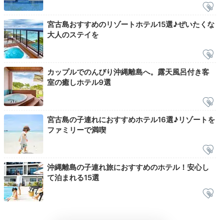
ビューバスで
癒しの時間
宮古島おすすめのリゾートホテル15選♪ぜいたくな
大人のステイを
カップルでのんびり沖縄離島へ。露天風呂付き客
室の癒しホテル9選
宮古島の子連れにおすすめホテル16選♪リゾートを
ファミリーで満喫
2ベッドルームタイプ
1ベ
沖縄離島の子連れ旅におすすめのホテル！安心し
ガラス張りのビューバスは、非日常感抜群◎海が見える
て泊まれる15選
リゾート感がたまらないですね。また、タイ生まれのナ
チュラルなスキンケアブランド「THANN」のアメニテ
ィには、植物の恵みたっぷり。優雅なバスタイムを。