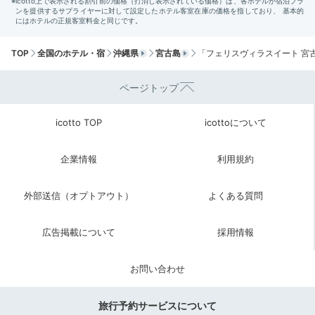
TOP
全国のホテル・宿
沖縄県
宮古島
「フェリスヴィラスイート 宮
隣接する「博愛わいわいビーチ」の周りは、ウミガメの
ページトップ
ウォッチスポットとして知られています。朝からアクテ
ィブに動いて、シュノーケリングにチャレンジ！“宮古
icotto TOP
icottoについて
ブルー”と言われる海の美しさに浸れますよ。
企業情報
利用規約
外部送信（オプトアウト）
よくある質問
reeee_san
朝早く起きて、シュノーケリングをしました。ウミガメにたくさん
広告掲載について
採用情報
会えたり、一緒に泳ぐことも出来ました。
お問い合わせ
旅行予約サービスについて