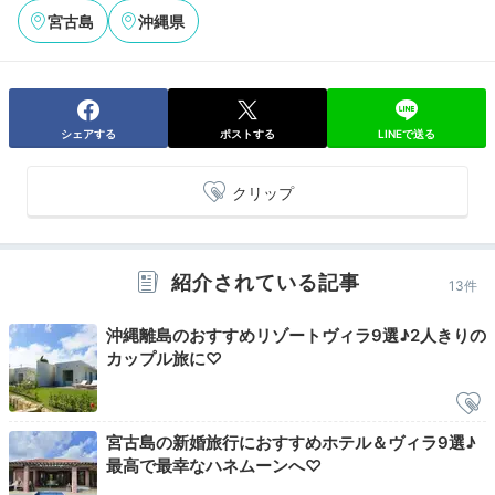
2ベッドルームタイプ
宮古島
沖縄県
長さ約8mもあるプライベートプールはとってもゴージ
ャス。温水プールなので、心地よく過ごせますよ。泳ぎ
疲れたら水着のままガゼボで一休みしましょう◎
シェアする
ポストする
LINEで送る
クリップ
reeee_san
部屋でまったりしたり、夜にプライベートプールに入っ
紹介されている記事
13件
たりしながら、お酒を呑んでゆっくりしました。
+2
沖縄離島のおすすめリゾートヴィラ9選♪2人きりの
カップル旅に♡
Night
宮古島の新婚旅行におすすめホテル＆ヴィラ9選♪
21:30
最高で最幸なハネムーンへ♡