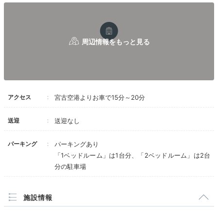
アクセス
宮古空港よりお車で15分～20分
送迎
送迎なし
2ベッドルームタイプ
2ベ
全12棟のヴィラは「1ベッドルームタイプ」と「2ベッ
パーキング
パーキングあり
ドルームタイプ」にわかれています。どちらも非日常を
「1ベッドルーム」は1台分、「2ベッドルーム」は2台
分の駐車場
堪能できる洗練されたインテリア。別荘で過ごすよう
に、誰にも邪魔されない二人だけの時間を楽しんで。
施設情報