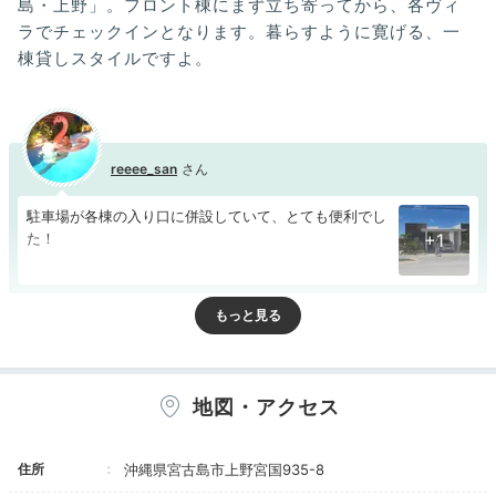
島・上野」。フロント棟にまず立ち寄ってから、各ヴィ
ラでチェックインとなります。暮らすように寛げる、一
棟貸しスタイルですよ。
reeee_san
駐車場が各棟の入り口に併設していて、とても便利でし
た！
+1
Room
地図・アクセス
14:15
プール付きのお部屋で
住所
沖縄県宮古島市上野宮国935-8
優雅に過ごして