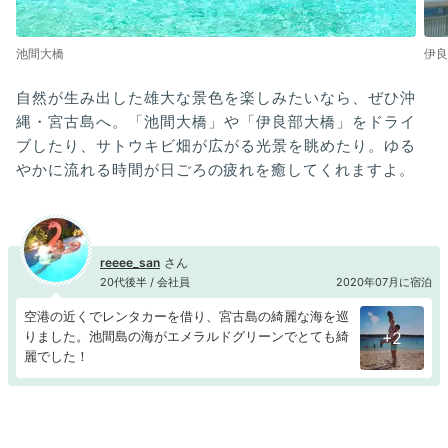
池間大橋
伊良
自然が生み出した雄大な景色を楽しみたいなら、ぜひ沖
縄・宮古島へ。「池間大橋」や「伊良部大橋」をドライ
ブしたり、サトウキビ畑が広がる光景を眺めたり。ゆる
やかに流れる時間が日ごろの疲れを癒してくれますよ。
reeee_san
20代後半 / 会社員
2020年07月に宿泊
空港の近くでレンタカーを借り、宮古島の綺麗な海を巡
りました。池間島の海がエメラルドグリーンでとても綺
+2
麗でした！