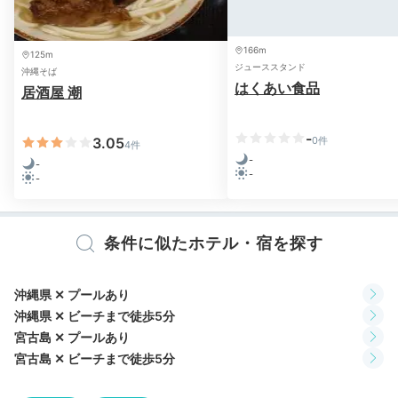
166m
125m
ジューススタンド
沖縄そば
Relax
はくあい食品
居酒屋 潮
20:00
夜のプールは
-
3.05
0件
4件
-
ロマンチック
-
-
-
条件に似たホテル・宿を探す
沖縄県 ✕ プールあり
沖縄県 ✕ ビーチまで徒歩5分
宮古島 ✕ プールあり
宮古島 ✕ ビーチまで徒歩5分