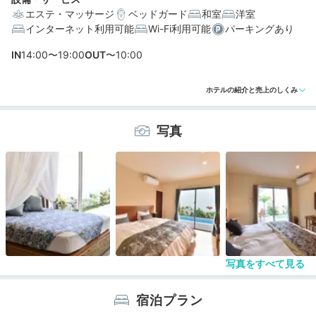
エステ・マッサージ
ベッドガード
和室
洋室
インターネット利用可能
Wi-Fi利用可能
パーキングあり
編集部おすすめの３つのポイント
IN
14:00〜19:00
OUT
〜10:00
海外リゾート風のおしゃれヴィラ。一棟貸しでのびのび
過ごせます
ホテルの紹介と売上のしくみ
一年中泳げる温水プールは快適度◎まるで別荘のように
寛げる
写真
「博愛わいわいビーチ」まで徒歩約1分。ウミガメに会え
るかも♪
写真をすべて見る
宿泊プラン