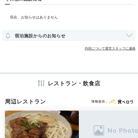
部屋情報
和室
洋室
インターネット利用可能
Wi-Fi利用可能
プライベートプール付客室
宿泊施設からのお知らせ
その他館内施設
内容について運営スタッフに連絡
ヴィラにはシステムキッチンが付いています。彼と仲良
アメニティ
く食事を作るのは、旅の楽しい思い出に。基本的な調理
テレビ
冷蔵庫
ミニバー
エアコン
アイロン
スリッパ
器具は備わっており、さらにミキサーやホットプレート
洗浄機付トイレ
パジャマ
歯ブラシ
カミソリ
洗顔
シャンプー
などもフロント棟でレンタル可能ですよ。
リンス
ボディソープ
シャワーキャップ
タオル
バスタオル
レストラン・飲食店
ドライヤー
電気ポット
周辺レストラン
情報提供：
reeee_san
※設備・アメニティは、確認が取れている情報を表示しています。
キッチンには調味料も置いてあるので、食材を購入し自炊しまし
た！オプションでBBQやシェフを呼んで料理を作ってもらうことも
出来るそうです！