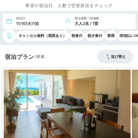
希望の宿泊日、人数で空室状況をチェック
宿泊日
宿泊者数 / 部屋数
11/10(火)1泊
大人2名 / 1室
キャンセル無料（期限あり）
朝食付
朝夕食付
禁煙
現地払いO
宿泊プラン
2
並び替え