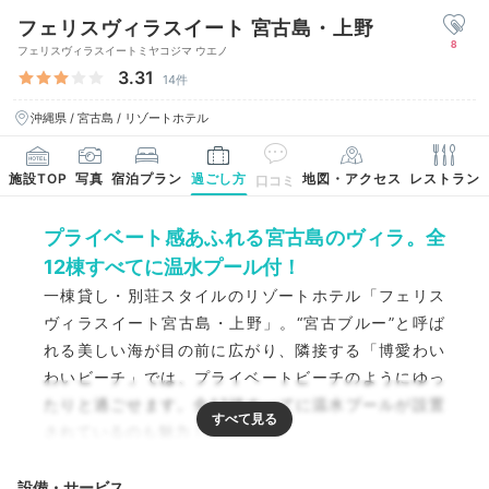
フェリスヴィラスイート 宮古島・上野
8
フェリスヴィラスイートミヤコジマ ウエノ
3.31
14件
沖縄県 / 宮古島 / リゾートホテル
施設TOP
写真
宿泊プラン
過ごし方
地図・アクセス
レストラン
口コミ
プライベート感あふれる宮古島のヴィラ。全
12棟すべてに温水プール付！
一棟貸し・別荘スタイルのリゾートホテル「フェリス
ヴィラスイート宮古島・上野」。“宮古ブルー”と呼ば
れる美しい海が目の前に広がり、隣接する「博愛わい
わいビーチ」では、プライベートビーチのようにゆっ
たりと過ごせます。全12棟すべてに温水プールが設置
されているのも魅力！
設備・サービス