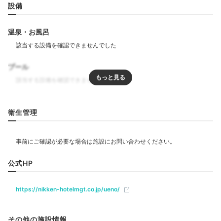
設備
reeee_san
プライベートプール付きなうえ、徒歩1分ほどで海まで
温泉・お風呂
いける非日常の空間でした。
+1
プール
リラクゼーション
Dinner
衛生管理
エステ・マッサージ
18:00
キッチンで楽しく
飲食
クッキング
公式HP
ベビー＆子供関連
https://nikken-hotelmgt.co.jp/ueno/
ベッドガード
その他の施設情報