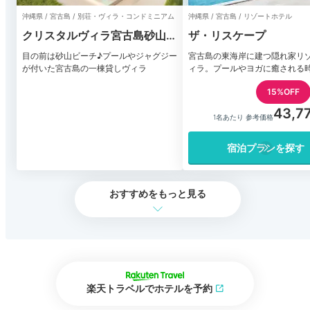
沖縄県 / 宮古島 / 別荘・ヴィラ・コンドミニアム
沖縄県 / 宮古島 / リゾートホテル
クリスタルヴィラ宮古島砂山ビ
ザ・リスケープ
ーチ
目の前は砂山ビーチ♪プールやジャグジー
宮古島の東海岸に建つ隠れ家リ
が付いた宮古島の一棟貸しヴィラ
ィラ。プールやヨガに癒される
15%OFF
43,7
1名あたり 参考価格
宿泊プランを探す
おすすめをもっと見る
楽天トラベルでホテルを予約