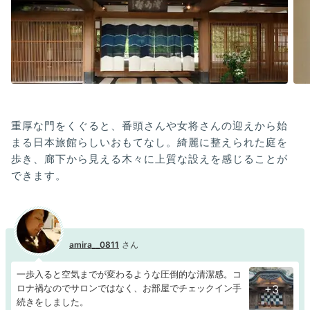
重厚な門をくぐると、番頭さんや女将さんの迎えから始
まる日本旅館らしいおもてなし。綺麗に整えられた庭を
歩き、廊下から見える木々に上質な設えを感じることが
できます。
amira__0811
一歩入ると空気までが変わるような圧倒的な清潔感。コ
ロナ禍なのでサロンではなく、お部屋でチェックイン手
+3
続きをしました。