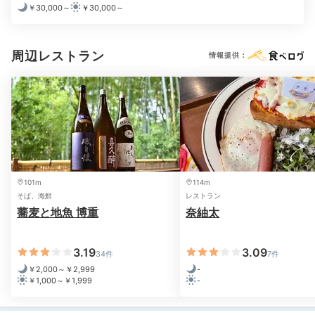
日本料理の真髄を知る
￥30,000～
￥30,000～
伊豆の恵みを部屋食で
周辺レストラン
情報提供：
101m
114m
そば、海鮮
レストラン
蕎麦と地魚 博重
奈紬太
夕食はお部屋で会席料理。駿河湾でとれた魚や軍鶏など
3.19
3.09
34件
7件
季節の食材を使いつつ、あさば名物の「穴子黒米寿し」
￥2,000～￥2,999
-
も味わえます。シンプルながらも滋味深い味わいに感
￥1,000～￥1,999
-
動。