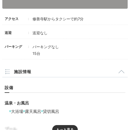
源泉かけ流しの温泉で
日頃の疲れを癒す
アクセス
修善寺駅からタクシーで約7分
送迎
送迎なし
パーキング
パーキングなし
15台
施設情報
設備
大浴場
洗い
温泉・お風呂
部屋付きの温泉風呂のほかに、野天大浴場や内湯貸切風
大浴場
露天風呂
貸切風呂
呂もあります。貸切風呂は予約不要なので、気軽にプラ
イベートな空間を独占できますよ。
プール