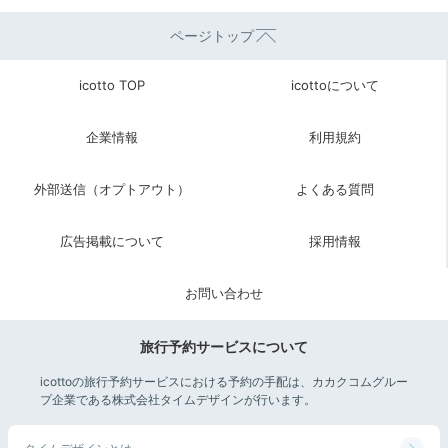
ページトップ
icotto TOP
icottoについて
企業情報
利用規約
みつごとうさんさんの投稿
朝食の名物は、地元産の炊きたての白米に削りたてのか
外部送信（オプトアウト）
よくある質問
つお節とわさびを乗せた「わさび丼」。網焼きの椎茸は
傘を下にして、ヒダが汗をかいたら食べ頃です。厚焼卵
広告掲載について
採用情報
も美味。
お問い合わせ
旅行予約サービスについて
amira__0811
icottoの旅行予約サービスにおける予約の手配は、カカクコムグルー
あさばの朝食といえばの焼き椎茸や、わさび飯、絶品の
プ企業である株式会社タイムデザインが行います。
だし巻き卵などを堪能。全て美味しかったです。
+4