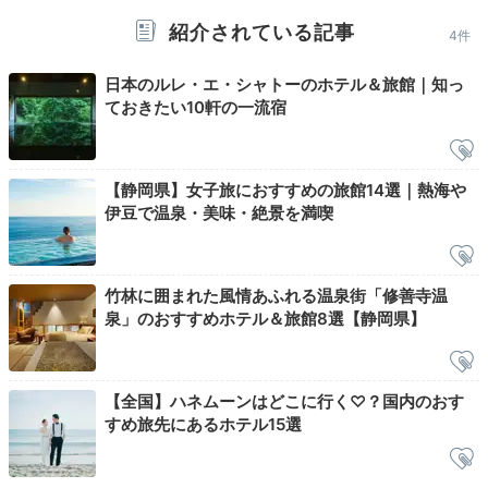
紹介されている記事
4件
日本のルレ・エ・シャトーのホテル＆旅館｜知っ
ておきたい10軒の一流宿
【静岡県】女子旅におすすめの旅館14選｜熱海や
極上の眠りを自分へのご褒美にいかが？「ひととき
伊豆で温泉・美味・絶景を満喫
Spa（スパ）」で疲労回復のマッサージやエステを体験
してみませんか。就寝前にお部屋に手配することもでき
ますよ。
竹林に囲まれた風情あふれる温泉街「修善寺温
泉」のおすすめホテル＆旅館8選【静岡県】
amira__0811
【全国】ハネムーンはどこに行く♡？国内のおす
すめ旅先にあるホテル15選
チェックイン時に寝る前のマッサージ予約を済ませまし
た。旅館のマッサージは当たり外れがあるけれど、あさ
+1