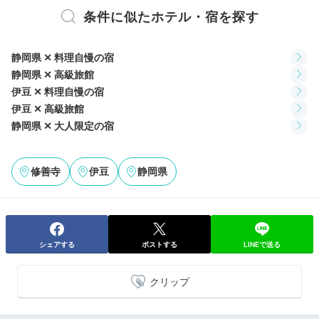
条件に似たホテル・宿を探す
amira__0811
静岡県 ✕ 料理自慢の宿
静岡県 ✕ 高級旅館
地の物を活かした大変美味しい料理でした。季節ごとの
伊豆 ✕ 料理自慢の宿
名物もあるけれど、今回はコロナ禍の為、天城しゃも鍋
+5
伊豆 ✕ 高級旅館
はありませんでしたが穴子黒米寿しは健在。
静岡県 ✕ 大人限定の宿
修善寺
伊豆
静岡県
Relax
21:30
極上のご褒美
シェアする
ポストする
LINEで送る
お部屋でマッサージ
クリップ