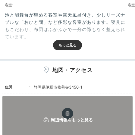
客室1
客室
池と能舞台が望める客室や露天風呂付き、少しリーズナ
ブルな「おひと間」など多彩な客室があります。寝具に
もこだわり、布団はふかふかで一分の隙もなく整えられ
ています。
amira__0811
地図・アクセス
まずはお部屋からの能舞台の眺めをゆっくり楽しみ休
憩。その後は客室の露天や部屋風呂で温泉三昧。柚子湯
+4
住所
静岡県伊豆市修善寺3450-1
になっており読書しながら入りました。
Onsen
16:00