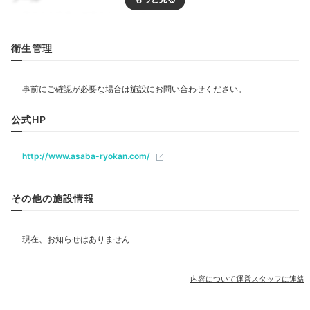
Relax
リラクゼーション
衛生管理
17:00
エステ・マッサージ
池のほとりのサロンで
気ままにくつろぐ
飲食
公式HP
http://www.asaba-ryokan.com/
ベビー＆子供関連
その他の施設情報
部屋情報
和室
インターネット利用可能
Wi-Fi利用可能
露天風呂付客室
その他館内施設
内容について運営スタッフに連絡