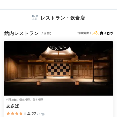
アメニティ
湯上りは能舞台が望めるサロンでドリンクをいただい
て、ほっと一息つきましょう。隔たりのないオープンな
レストラン・飲食店
設えで開放的です。借景のような一枚をカメラにおさめ
ましょう。
※設備・アメニティは、確認が取れている情報を表示しています。
館内レストラン
（1店舗）
情報提供：
amira__0811
入浴の途中にサロンに立ち寄り、フリードリンクの飲み
物を頂きながら、能舞台の眺めを楽しみました。夜はラ
+3
イトアップされてまた違う趣でした。
Dinner
料理旅館、郷土料理、日本料理
あさば
18:30
4.22
237件