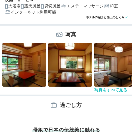
大浴場
露天風呂
貸切風呂
エステ・マッサージ
和室
インターネット利用可能
編集部おすすめの３つのポイント
ホテルの紹介と売上のしくみ
移築された貴重な「能舞台」で伝統芸能の「能」が愉し
める
写真
池のほとりの「サロン」で安らぎの時間が過ごせる
シンプルで上質。正統派の日本料理に心酔してしまう
写真をすべて見る
過ごし方
母娘で日本の伝統美に触れる