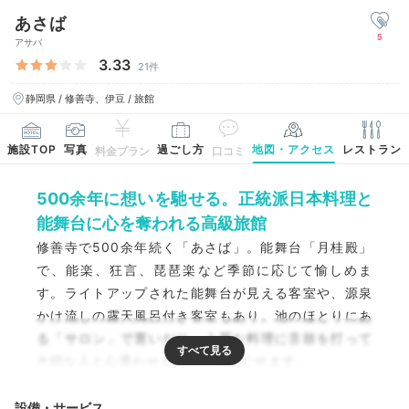
あさば
5
アサバ
3.33
21件
静岡県 / 修善寺、伊豆 / 旅館
施設TOP
写真
過ごし方
地図・アクセス
レストラン
料金プラン
口コミ
500余年に想いを馳せる。正統派日本料理と
能舞台に心を奪われる高級旅館
修善寺で500余年続く「あさば」。能舞台「月桂殿」
で、能楽、狂言、琵琶楽など季節に応じて愉しめま
す。ライトアップされた能舞台が見える客室や、源泉
かけ流しの露天風呂付き客室もあり。池のほとりにあ
る「サロン」で寛いだり、上質な料理に舌鼓を打って
大切な人と心通わせるひと時を過ごせます。
設備・サービス