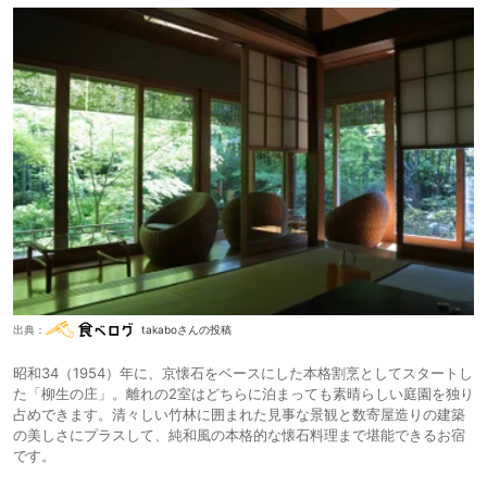
出典：
takaboさんの投稿
昭和34（1954）年に、京懐石をベースにした本格割烹としてスタートし
た「柳生の庄」。離れの2室はどちらに泊まっても素晴らしい庭園を独り
占めできます。清々しい竹林に囲まれた見事な景観と数寄屋造りの建築
の美しさにプラスして、純和風の本格的な懐石料理まで堪能できるお宿
です。