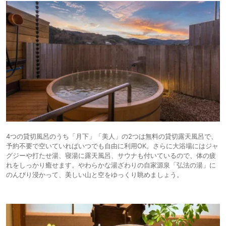
4つの貸切風呂のうち「月下」「美人」の2つは無料の貸切露天風呂で、
予約不要で空いていればいつでも自由に利用OK。さらに大浴場にはジャ
グジーや打たせ湯、寝湯に露天風呂、サウナも付いているので、体の疲
れをしっかり癒せます。やわらかな湯ざわりの自家源泉「弘法の湯」に
のんびり浸かって、美しい山と空をゆっくり眺めましょう。