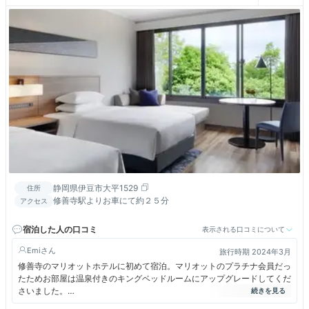
静岡県伊豆市大平1529
住所
修善寺駅よりお車にて約２５分
アクセス
宿泊した人の口コミ
表示される口コミについて
Emi
旅行時期 2024年3月
修善寺のマリオットホテルに初めて宿泊。マリオットのプラチナ会員だっ
たためお部屋は温泉付きのキングベッドルームにアップグレードしてくだ
さいました。
ラフォーレの敷地内にあるため、敷地はとても広大で系列のホテルエリア