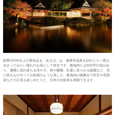
創業500年以上の歴史ある「あさば」は、修善寺温泉を訪れたら一度は
泊まってみたい憧れのお宿として有名です。敷地内には600坪の池があ
り、優雅に流れ落ちる滝や川、桜や藤棚、紅葉に彩られる庭園など、目
に映るものすべてが絵画のような美しさ。敷地内の能舞台で狂言や琵琶
楽などの公演も楽しめたりと、日本の伝統美を堪能できます。