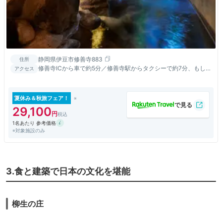
静岡県伊豆市修善寺883
住所
修善寺ICから車で約5分／修善寺駅からタクシーで約7分、もしく
アクセス
はバスで約10分
夏休み＆秋旅フェア！
29,100
1名あたり 参考価格
※対象施設のみ
3.食と建築で日本の文化を堪能
柳生の庄