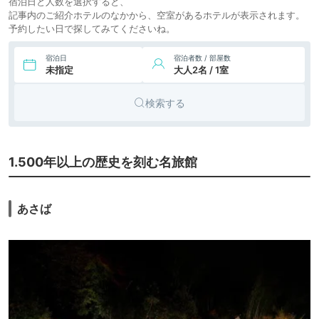
宿泊日と人数を選択すると、
寺温泉 桂川
icotto
楽天トラベル
記事内のご紹介ホテルのなかから、空室があるホテルが表示されます。
予約したい日で探してみてくださいね。
宿泊日
宿泊者数 / 部屋数
未指定
大人2名 / 1室
検索する
1.500年以上の歴史を刻む名旅館
あさば