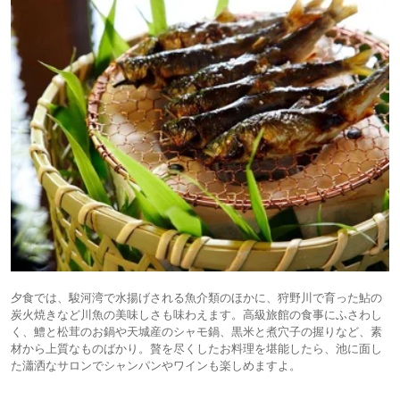
夕食では、駿河湾で水揚げされる魚介類のほかに、狩野川で育った鮎の
炭火焼きなど川魚の美味しさも味わえます。高級旅館の食事にふさわし
く、鱧と松茸のお鍋や天城産のシャモ鍋、黒米と煮穴子の握りなど、素
材から上質なものばかり。贅を尽くしたお料理を堪能したら、池に面し
た瀟洒なサロンでシャンパンやワインも楽しめますよ。