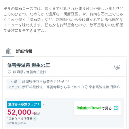
夕食の懐石コースでは、隅々まで計算された盛り付けや美しい器も見ど
ころのひとつ。なめらかで濃厚な「胡麻豆富」や、お肉を石の上でじゅ
うじゅう焼く「温石焼」など、割烹時代から受け継がれている伝統的な
メニューを味わえます。朝も夕もお部屋食なので、数寄屋造りのお部屋
で優雅に食事できますよ。
詳細情報
修善寺温泉 柳生の庄
静岡県 / 修善寺 / 旅館
静岡県伊豆市修善寺1116-6
住所
伊豆箱根鉄道 修善寺駅から車で約１０分 東名高速道路沼津IC
アクセス
または新東名高速道路長泉沼津ICから30分
夏休み＆秋旅フェア！
52,000
1名あたり 参考価格
※対象施設のみ