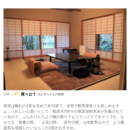
出典：
玉かずらさんの投稿
客室は離れの2室を含めて全15室で、全室で数寄屋造りを楽しめます
よ。うれしい心遣いとして、桧原水100％の無添加樹木水が完備されて
いるので、ふんわりただよう檜の香りでもリラックスできそうです。な
かでも「初雁の間」「上弦の間」「若竹の間」は本数寄なので、より建
築美を堪能したいならこの3室がおすすめ。