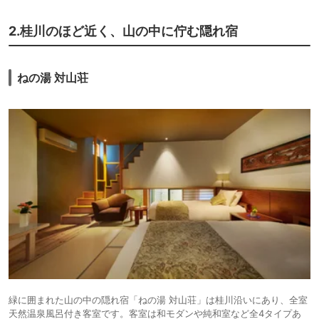
2.桂川のほど近く、山の中に佇む隠れ宿
ねの湯 対山荘
緑に囲まれた山の中の隠れ宿「ねの湯 対山荘」は桂川沿いにあり、全室
天然温泉風呂付き客室です。客室は和モダンや純和室など全4タイプあ