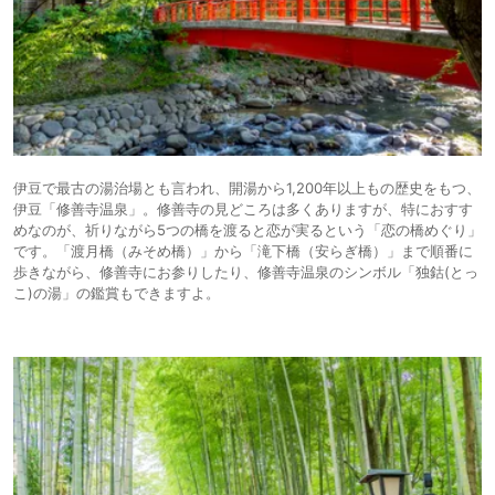
伊豆で最古の湯治場とも言われ、開湯から1,200年以上もの歴史をもつ、
伊豆「修善寺温泉」。修善寺の見どころは多くありますが、特におすす
めなのが、祈りながら5つの橋を渡ると恋が実るという「恋の橋めぐり」
です。「渡月橋（みそめ橋）」から「滝下橋（安らぎ橋）」まで順番に
歩きながら、修善寺にお参りしたり、修善寺温泉のシンボル「独鈷(とっ
こ)の湯」の鑑賞もできますよ。