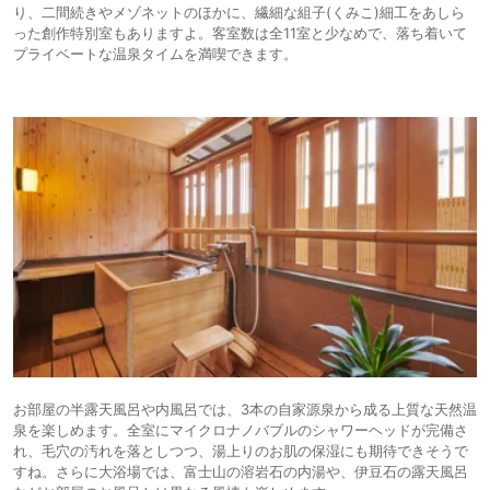
り、二間続きやメゾネットのほかに、繊細な組子(くみこ)細工をあしら
った創作特別室もありますよ。客室数は全11室と少なめで、落ち着いて
プライベートな温泉タイムを満喫できます。
お部屋の半露天風呂や内風呂では、3本の自家源泉から成る上質な天然温
泉を楽しめます。全室にマイクロナノバブルのシャワーヘッドが完備さ
れ、毛穴の汚れを落としつつ、湯上りのお肌の保湿にも期待できそうで
すね。さらに大浴場では、富士山の溶岩石の内湯や、伊豆石の露天風呂