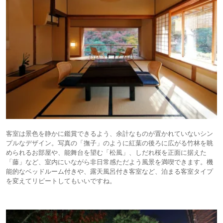
客室は景色を静かに鑑賞できるよう、余計なものが置かれていないシン
プルなデザイン。写真の「撫子」のように紅葉の後ろに広がる竹林を眺
められるお部屋や、能舞台を望む「松風」、しだれ桜を正面に据えた
「藤」など、室内にいながら非日常感ただよう風景を満喫できます。機
能的なベッドルーム付きや、露天風呂付き客室など、泊まる客室タイプ
を変えてリピートしてもいいですね。