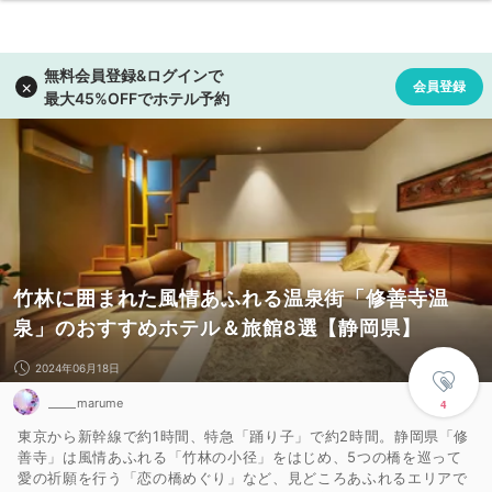
竹林に囲まれた風情あふれる温泉街「修善寺温
泉」のおすすめホテル＆旅館8選【静岡県】
2024年06月18日
_____marume
4
東京から新幹線で約1時間、特急「踊り子」で約2時間。静岡県「修
善寺」は風情あふれる「竹林の小径」をはじめ、5つの橋を巡って
愛の祈願を行う「恋の橋めぐり」など、見どころあふれるエリアで