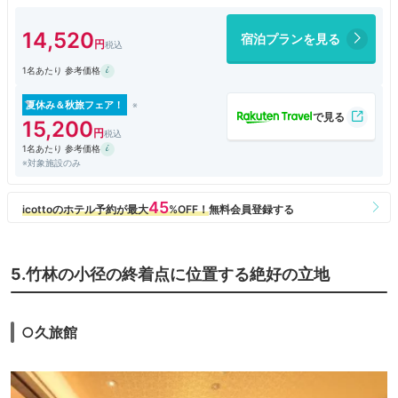
へもバスで訪問することもできます。
お部屋は流石のマリオット系列ということもありモダンで綺麗で使いやす
14,520
宿泊プランを見る
いスタイル。お部屋に温泉がついているので、２４時間いつでも温泉に入
れたのも嬉しいポイント。
1名あたり 参考価格
ホテル内には水着で楽しめる温泉プールエリアもあり、ファミリーみんな
で楽しめるような施設が揃っています。温泉プールにはサウナも併設して
いるので大人でも楽しめる内容でした。利用客も少なくて案外穴場だった
夏休み＆秋旅フェア！
かも。
15,200
ディナーはホテルのレストランで。メインとセミブッフェがついたコー
1名あたり 参考価格
ス。伊豆ご当地のメニューも多く大変美味しかったです。
※対象施設のみ
5.竹林の小径の終着点に位置する絶好の立地
○久旅館