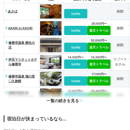
1.
旅館
あさば
icotto
29,100円〜
2.
旅館
AKARI et KAORI
icotto
楽天トラベル
52,000円〜
3.
修善寺温泉 柳生の
旅館
庄
icotto
楽天トラベル
14,520円〜
15,200円〜
4.
リゾート
伊豆マリオットホテ
ル修善寺
icotto
楽天トラベル
ホテル
17,100円〜
5.
修善寺温泉 瑞の里
旅館
〇久旅館
icotto
楽天トラベル
31,637円〜
20,400円〜
6.
修善寺温泉 宙
旅館
SORA 渡月荘金龍
icotto
楽天トラベル
一覧の続きを見る
23,382円〜
23,900円〜
7.
修善寺温泉 湯回
旅館
廊 菊屋
icotto
楽天トラベル
宿泊日が決まっているなら…
11,800円〜
8.
湯めぐりの宿 修善
旅館