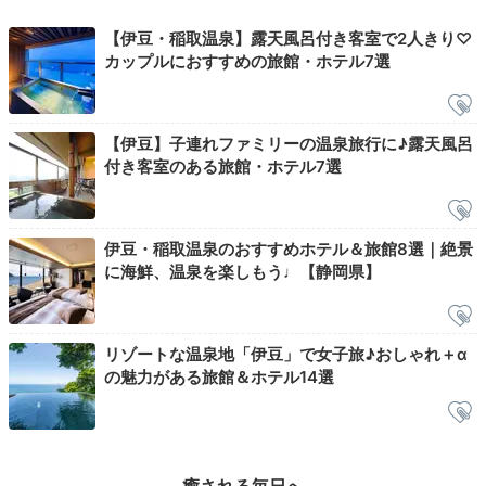
【伊豆・稲取温泉】露天風呂付き客室で2人きり♡
カップルにおすすめの旅館・ホテル7選
本館最上階の露天風呂
本館
【伊豆】子連れファミリーの温泉旅行に♪露天風呂
付き客室のある旅館・ホテル7選
別邸海うさぎ宿泊者は、本館「石花海（せのうみ）」の
露天風呂や大浴場も入れます。海を一望する大浴場では
地中50mからの源泉がかけ流し。贅沢な温泉でリラッ
クスして。
伊豆・稲取温泉のおすすめホテル＆旅館8選｜絶景
に海鮮、温泉を楽しもう♩【静岡県】
リゾートな温泉地「伊豆」で女子旅♪おしゃれ＋α
kaori6733
の魅力がある旅館＆ホテル14選
食後は「石花海」の絶景大浴場に行ってきました。海うさぎは貸切
風呂しか無いので、どちらも楽しむことができました！