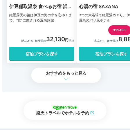
伊豆稲取温泉 食べるお宿 浜の
心湯の宿 SAZANA
湯
絶景露天の後は伊豆の海の幸を心ゆくま
3つの大浴場で絶景湯めぐり。
で。‟食”に癒される温泉旅館
温泉のバリ風ホテル
31%OFF
32,130
8,8
1名あたり 参考価格
1名あたり 参考価格
宿泊プランを探す
宿泊プランを探す
おすすめをもっと見る
楽天トラベルでホテルを予約