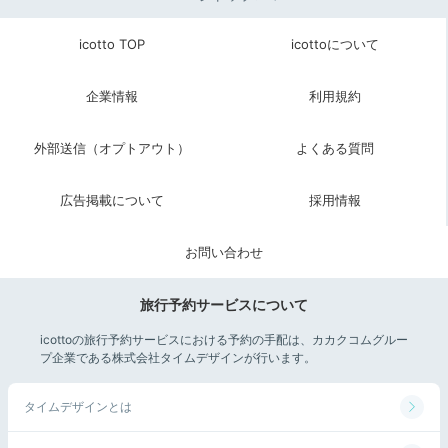
icotto TOP
icottoについて
企業情報
利用規約
稲取は、海から日の出が見える撮影スポットとしても有
名です。早起きして朝日を眺めましょう。刻々と姿を変
外部送信（オプトアウト）
よくある質問
える海景色に、心震えます。
広告掲載について
採用情報
お問い合わせ
kaori6733
せっかくだから、明日は朝日を見よう！と張り切って日
旅行予約サービスについて
の出時間を調べて早起きしました。3人で見た朝日は忘
+1
れられない思い出になりました。
icottoの旅行予約サービスにおける予約の手配は、カカクコムグルー
プ企業である株式会社タイムデザインが行います。
タイムデザインとは
Breakfast