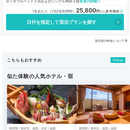
セミダブルベッド 2 台およびシングル布団 2 組
客室の詳細
25,800
1名あたり（1泊2名利用時）
日付を指定して宿泊プランを探す
割引前の料金について
こちらもおすすめ
Pickup
似た体験の人気ホテル・宿
静岡県 / 東伊豆、稲取、伊豆 / 旅館
静岡県 / 東伊豆、稲取 / 旅館