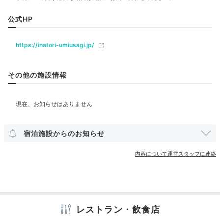
弱塩泉の天然温泉を、プライベート空間で楽しんではい
飲食
公式HP
かが。
レストラン
バー
https://inatori-umiusagi.jp/
ベビー＆子供関連
キッズスペース
kaori6733
その他の施設情報
宿につく前の観光で汗だくになり、ホテルに着いたら温
部屋情報
泉へすぐに入りました。浴衣に着替えて、貸切風呂にい
+1
きました。
和室
インターネット利用可能
Wi-Fi利用可能
宿泊施設からのお知らせ
その他館内施設
内容について運営スタッフに連絡
宴会場
ランドリーコーナー
売店・ギフトショップ
卓球台
Dinner
18:00
アメニティ
個室風テーブル席で
テレビ
冷蔵庫
エアコン
浴衣
歯ブラシ
カミソリ
シャンプー
レストラン・飲食店
リンス
ボディソープ
タオル
バスタオル
ドライヤー
家族水入らずの夕食