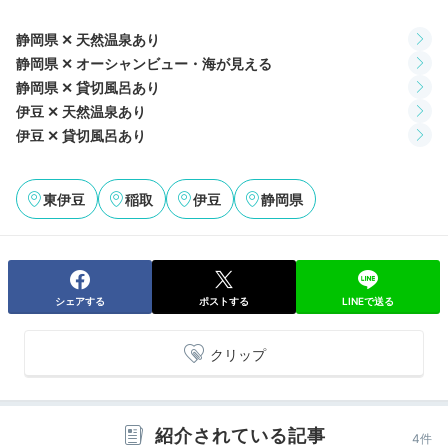
kaori6733
静岡県 ✕ 天然温泉あり
ハーフバイキング、牛・豚のしゃぶしゃぶ、カサゴの唐
静岡県 ✕ オーシャンビュー・海が見える
揚げ、新鮮なお造り、金目鯛の煮付けなど伊豆らしい料
+2
静岡県 ✕ 貸切風呂あり
理でした。
伊豆 ✕ 天然温泉あり
伊豆 ✕ 貸切風呂あり
東伊豆
稲取
伊豆
静岡県
Onsen
20:00
宿から徒歩約1分
本館の「石花海」で
湯めぐり
シェアする
ポストする
LINEで送る
クリップ
紹介されている記事
4件