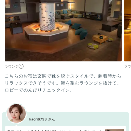
ラウンジ①
ラ
こちらのお宿は玄関で靴を脱ぐスタイルで、到着時から
リラックスできそうです。海を望むラウンジを抜けて、
ロビーでのんびりチェックイン。
kaori6733