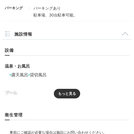
Onsen
パーキング
パーキングあり
17:00
駐車場、30台駐車可能。
海を眺めつつ
施設情報
貸切で温泉三昧
設備
温泉・お風呂
露天風呂
貸切風呂
プール
リラクゼーション
衛生管理
貸切露天風呂春うさぎ
貸切
エステ・マッサージ
7階には貸切風呂が4つあります。予約不要で、空いて
いればどのお風呂も利用OK。美肌に効果があるという