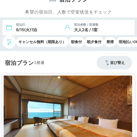
希望の宿泊日、人数で空室状況をチェック
宿泊日
宿泊者数 / 部屋数
9/15(火)1泊
大人2名 / 1室
キャンセル無料（期限あり）
朝食付
朝夕食付
禁煙
現地払いO
宿泊プラン
3
並び替え