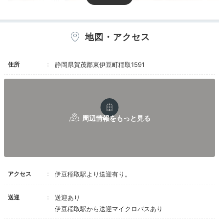
露天風呂付客室
和モ
地図・アクセス
客室は全24室。畳の上に120センチ幅のシモンズ社製の
セミダブルベッドが置かれ、懐かしさと新しさを感じる
住所
静岡県賀茂郡東伊豆町稲取1591
心地よい空間です。海眺望のお部屋や、露天風呂付き客
室も。
kaori6733
私が住む飛騨高山出身のデザイナー、住 百合子さんが
手がけた和モダンな客室に泊まりました。ベッドに寝る
+2
アクセス
伊豆稲取駅より送迎有り。
と海が見えて子供達も喜んでいました。
送迎
送迎あり
伊豆稲取駅から送迎マイクロバスあり