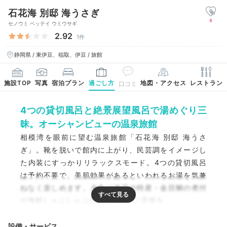
石花海 別邸 海うさぎ
4
セノウミ ベッテイ ウミウサギ
2.92
1件
静岡県 / 東伊豆、稲取、伊豆 / 旅館
施設TOP
写真
宿泊プラン
過ごし方
地図・アクセス
レストラン
口コミ
4つの貸切風呂と絶景展望風呂で湯めぐり三
昧。オーシャンビューの温泉旅館
相模湾を眼前に望む温泉旅館「石花海 別邸 海うさ
ぎ」。靴を脱いで館内に上がり、民芸調をイメージし
た内装にすっかりリラックスモード。4つの貸切風呂
は予約不要で、美肌効果があるといわれるお湯を気兼
ねなく楽しめます。夕食は伊豆の特産・金目鯛の煮付
や海鮮しゃぶしゃぶなどの御馳走に舌鼓を。
設備・サービス