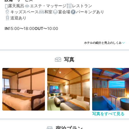
露天風呂
エステ・マッサージ
レストラン
キッズスペース
和室
宴会場
パーキングあり
編集部おすすめの３つのポイント
送迎あり
畳の上にシモンズ社製ベッドが置かれた、和モダンな客
IN
15:00〜18:00
OUT
〜10:00
室
4つの無料貸切風呂に、本館の絶景大浴場と露天風呂も利
ホテルの紹介と売上のしくみ
用可能
伊豆名物の金目鯛・カサゴなど新鮮魚介と野菜が満載の
写真
食事
写真をすべて見る
宿泊プラン