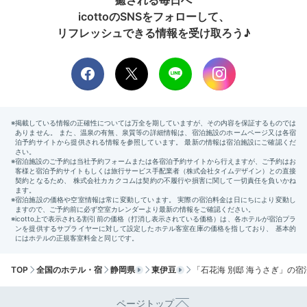
癒される毎日へ
icottoのSNSをフォローして、
リフレッシュできる情報を受け取ろう♪
2日目
Morning
06:00
海からのぼる朝日に
心震える
TOP
全国のホテル・宿
静岡県
東伊豆
「石花海 別邸 海うさぎ」の宿
ページトップ