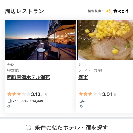
お茶セット
電気ポット
周辺レストラン
情報提供：
※設備・アメニティは、確認が取れている情報を表示しています。
40m
41m
料理旅館
ラーメン、つけ麺
夕食イメージ
アワ
稲取東海ホテル湯苑
喜楽
夕食は、ハーフバイキングまたは和定食。4階のレスト
ラン「青海波」で、刺身や伊豆の名物・金目鯛の煮付な
3.13
3.01
42件
1件
どをいただきましょう。個室風テーブル席で、のんびり
￥15,000～￥19,999
-
-
-
できます。
条件に似たホテル・宿を探す