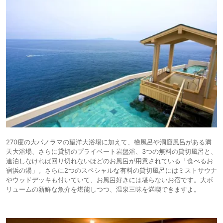
270度の大パノラマの望洋大浴場に加えて、檜風呂や洞窟風呂がある満
天大浴場、さらに貸切のプライベート岩盤浴、3つの無料の貸切風呂と、
連泊しなければ回り切れないほどのお風呂が用意されている「食べるお
宿浜の湯」。さらに2つのスペシャルな有料の貸切風呂にはミストサウナ
やウッドデッキも付いていて、お風呂好きには堪らないお宿です。大ボ
リュームの新鮮な魚介を堪能しつつ、温泉三昧を満喫できますよ。