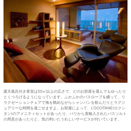
露天風呂付き客室は50㎡以上の広さで、どのお部屋を選んでもゆったり
とくつろげるようになっています。ふかふかのバスローブを纏って、リ
ラクゼーションチェアで海を眺めながらシャンパンを飲んだりとラグジ
ュアリーな時間を過ごせますよ。お部屋によって、L'OCCITANE(ロクシ
タン)のアメニティセットがあったり、バリから直輸入されたバスソルト
の用意があったりと、気の利いたうれしいサービスが付いています。