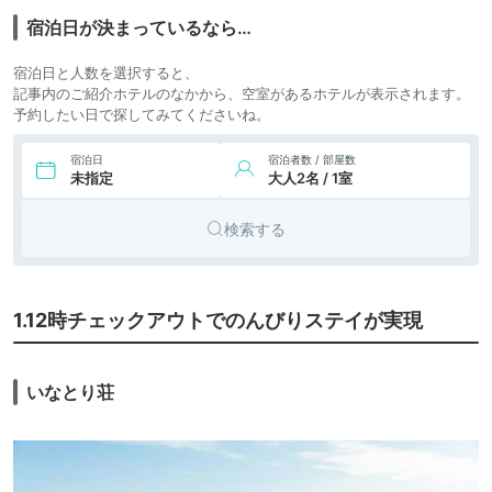
8,882円〜
9,100円〜
宿泊日が決まっているなら…
7.
旅館
心湯の宿 SAZANA
icotto
楽天トラベル
宿泊日と人数を選択すると、
14,693円〜
10,000円〜
記事内のご紹介ホテルのなかから、空室があるホテルが表示されます。
8.
旅館
稲取東海ホテル湯苑
icotto
楽天トラベル
予約したい日で探してみてくださいね。
宿泊日
宿泊者数 / 部屋数
未指定
大人2名 / 1室
検索する
1.12時チェックアウトでのんびりステイが実現
いなとり荘