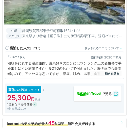
静岡県賀茂郡東伊豆町稲取1624-1
住所
東京駅より特急【踊子号】にて伊豆稲取駅下車。送迎バスにて５
アクセス
分。 駅からの送迎は要事前予約（13:00～17:00）
宿泊した人の口コミ
表示される口コミについて
Tama
旅行時期 2020年11月
稲取を代表する温泉旅館。温泉好きの自分にはワンランク上の価格帯で手
を出しにくい旅館ですが、GOTOのおかげで伺えました。東伊豆でも最南
端なので、アクセスは悪いですが、部屋、眺め、温泉、食事、サービスと
満足でした。
夏休み＆秋旅フェア！
25,300
1名あたり 参考価格
※対象施設のみ