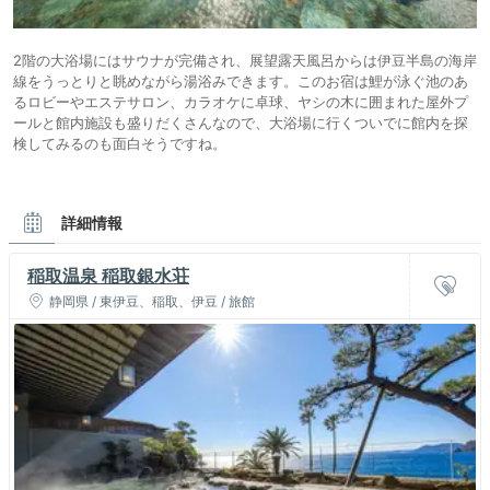
2階の大浴場にはサウナが完備され、展望露天風呂からは伊豆半島の海岸
線をうっとりと眺めながら湯浴みできます。このお宿は鯉が泳ぐ池のあ
るロビーやエステサロン、カラオケに卓球、ヤシの木に囲まれた屋外プ
ールと館内施設も盛りだくさんなので、大浴場に行くついでに館内を探
検してみるのも面白そうですね。
詳細情報
稲取温泉 稲取銀水荘
静岡県 / 東伊豆、稲取、伊豆 / 旅館