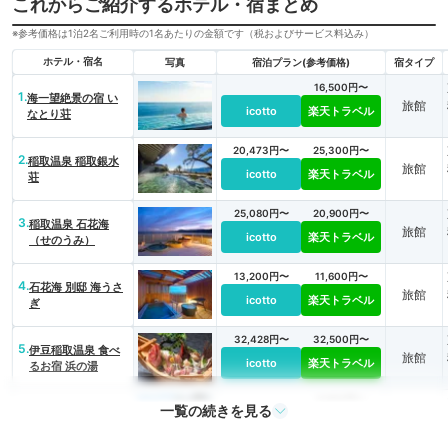
これからご紹介するホテル・宿まとめ
※参考価格は1泊2名ご利用時の1名あたりの金額です（税およびサービス料込み）
ホテル・宿名
写真
宿泊プラン(参考価格)
宿タイプ
16,500円〜
1.
海一望絶景の宿 い
旅館
icotto
楽天トラベル
なとり荘
20,473円〜
25,300円〜
2.
稲取温泉 稲取銀水
旅館
icotto
楽天トラベル
荘
25,080円〜
20,900円〜
3.
稲取温泉 石花海
旅館
icotto
楽天トラベル
（せのうみ）
13,200円〜
11,600円〜
4.
石花海 別邸 海うさ
旅館
icotto
楽天トラベル
ぎ
32,428円〜
32,500円〜
5.
伊豆稲取温泉 食べ
旅館
icotto
楽天トラベル
るお宿 浜の湯
8,800円〜
一覧の続きを見る
6.
旅館
稲取赤尾ホテル
icotto
楽天トラベル