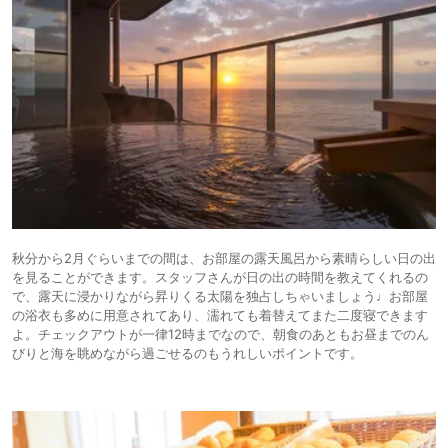
秋分から2月ぐらいまでの間は、お部屋の露天風呂から素晴らしい日の出
を見ることができます。スタッフさんが日の出の時間を教えてくれるの
で、露天に浸かりながら昇りくる太陽を独占しちゃいましょう♩お部屋
の浴衣も多めに用意されてあり、濡れても着替えてまた二度寝できます
よ。チェックアウトが一律12時までなので、朝食のあともお昼までのん
びりと海を眺めながら過ごせるのもうれしいポイントです。