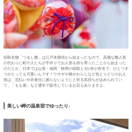
稲取名物「つるし雛」は江戸末期頃から始まったもので、高価な雛人形
の代わりに町の人たちが手作りでお人形を持ち寄ったことから始まった
のだとか。日本では山形・福岡・静岡の稲取と3か所が有名で、ひとつず
つがとっても可愛いんです！ウサギや桃やわらじなど色とりどりのお人
形は、厄払いや衣食住に困らないようにと祈る気持ちが込められてい
て、「もも屋」など通年で販売しているお店もありますよ。
美しい岬の温泉宿でゆったり♩