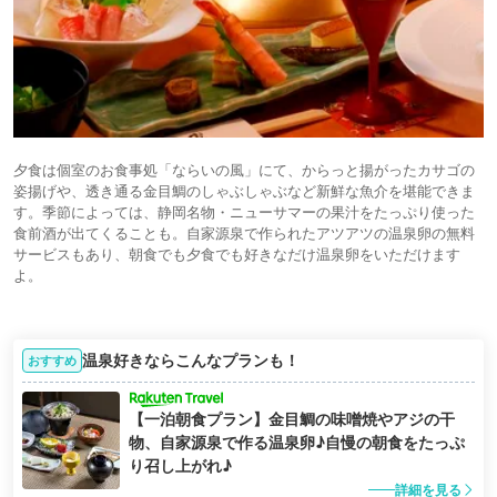
夕食は個室のお食事処「ならいの風」にて、からっと揚がったカサゴの
姿揚げや、透き通る金目鯛のしゃぶしゃぶなど新鮮な魚介を堪能できま
す。季節によっては、静岡名物・ニューサマーの果汁をたっぷり使った
食前酒が出てくることも。自家源泉で作られたアツアツの温泉卵の無料
サービスもあり、朝食でも夕食でも好きなだけ温泉卵をいただけます
よ。
温泉好きならこんなプランも！
おすすめ
【一泊朝食プラン】金目鯛の味噌焼やアジの干
物、自家源泉で作る温泉卵♪自慢の朝食をたっぷ
り召し上がれ♪
詳細を見る