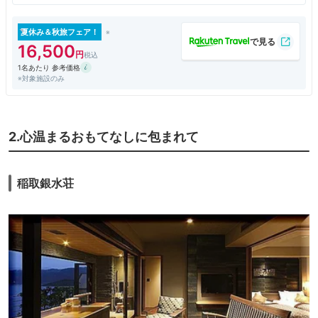
くさんいただきました。伊勢海老も鮑もとても美味しかったです。朝食に
も金目鯛いただきました。大浴場は利用しませんでしたが、展望大浴場
や、インフィニティの露天風呂があり、良いみたいです。
夏休み＆秋旅フェア！
16,500
1名あたり 参考価格
※対象施設のみ
2.心温まるおもてなしに包まれて
稲取銀水荘