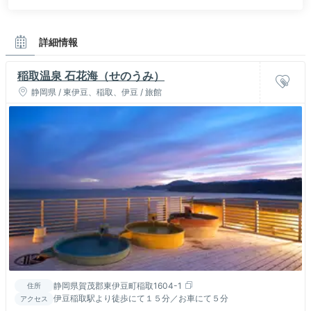
詳細情報
稲取温泉 石花海（せのうみ）
静岡県 / 東伊豆、稲取、伊豆 / 旅館
静岡県賀茂郡東伊豆町稲取1604-1
住所
伊豆稲取駅より徒歩にて１５分／お車にて５分
アクセス