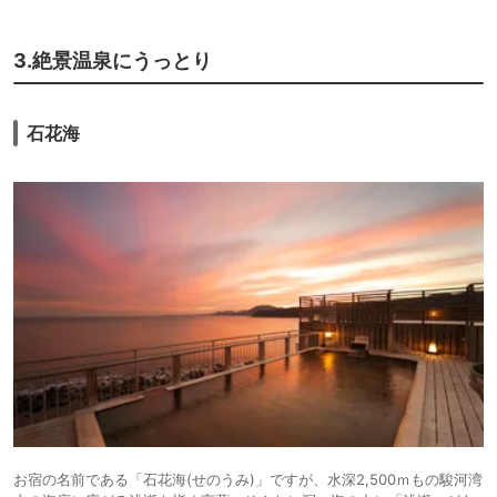
3.絶景温泉にうっとり
石花海
お宿の名前である「石花海(せのうみ)」ですが、水深2,500ｍもの駿河湾