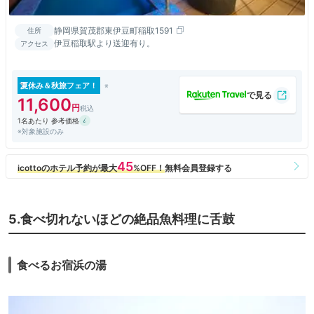
静岡県賀茂郡東伊豆町稲取1591
住所
伊豆稲取駅より送迎有り。
アクセス
夏休み＆秋旅フェア！
11,600
1名あたり 参考価格
※対象施設のみ
5.食べ切れないほどの絶品魚料理に舌鼓
食べるお宿浜の湯