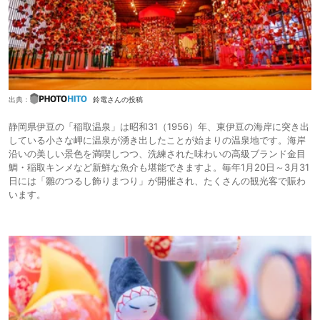
出典：
鈴電さんの投稿
静岡県伊豆の「稲取温泉」は昭和31（1956）年、東伊豆の海岸に突き出
している小さな岬に温泉が湧き出したことが始まりの温泉地です。海岸
沿いの美しい景色を満喫しつつ、洗練された味わいの高級ブランド金目
鯛・稲取キンメなど新鮮な魚介も堪能できますよ。毎年1月20日～3月31
日には「雛のつるし飾りまつり」が開催され、たくさんの観光客で賑わ
います。