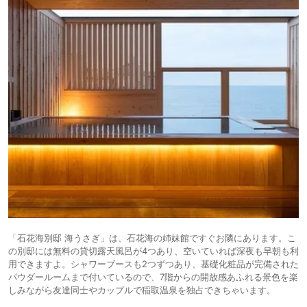
「石花海別邸 海うさぎ」は、石花海の姉妹館ですぐお隣にあります。こ
の別邸には無料の貸切露天風呂が4つあり、空いていれば深夜も早朝も利
用できますよ。シャワーブースも2つずつあり、基礎化粧品が完備された
パウダールームまで付いているので、7階からの開放感あふれる景色を楽
しみながら友達同士やカップルで稲取温泉を独占できちゃいます。