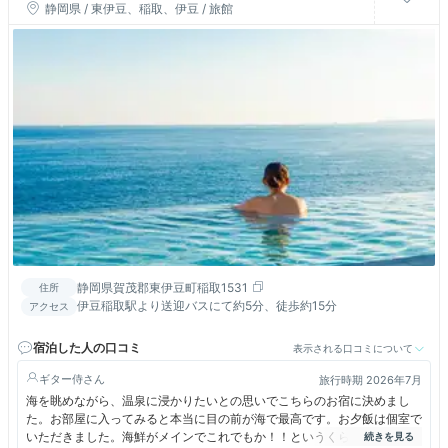
静岡県 / 東伊豆、稲取、伊豆 / 旅館
静岡県賀茂郡東伊豆町稲取1531
住所
伊豆稲取駅より送迎バスにて約5分、徒歩約15分
アクセス
宿泊した人の口コミ
表示される口コミについて
ギター侍
旅行時期 2026年7月
海を眺めながら、温泉に浸かりたいとの思いでこちらのお宿に決めまし
た。お部屋に入ってみると本当に目の前が海で最高です。お夕飯は個室で
いただきました。海鮮がメインでこれでもか！！というくらい金目鯛をた