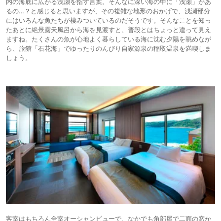
内の海底に広がる浅瀬を指す言葉。そんなに深い海の中に「浅瀬」があ
るの…？と感じると思いますが、その複雑な地形のおかげで、浅瀬部分
にはいろんな魚たちが棲みついているのだそうです。そんなことを知っ
たあとに絶景露天風呂から海を見渡すと、普段とはちょっと違って見え
ますね。たくさんの魚が心地よく暮らしている海に沈む夕陽を眺めなが
ら、旅館「石花海」でゆったりのんびり自家源泉の稲取温泉を満喫しま
しょう。
客室はもちろん全室オーシャンビューで、なかでも角部屋で二面の窓か