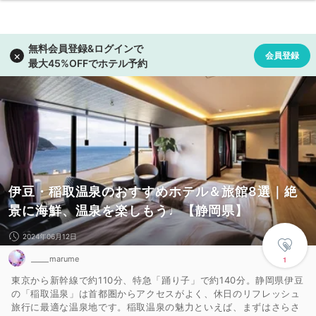
伊豆・稲取温泉のおすすめホテル＆旅館8選｜絶
景に海鮮、温泉を楽しもう♩【静岡県】
2024年06月12日
_____marume
1
東京から新幹線で約110分、特急「踊り子」で約140分。静岡県伊豆
の「稲取温泉」は首都圏からアクセスがよく、休日のリフレッシュ
旅行に最適な温泉地です。稲取温泉の魅力といえば、まずはさらさ