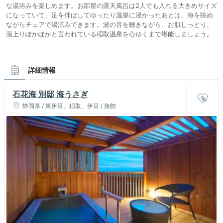
な湯浴みを楽しめます。お部屋の露天風呂は2人でも入れる大きめサイズ
になっていて、足を伸ばしてゆったり温泉に浸かったあとは、海を眺め
ながらチェアで湯涼みできます。波の音を聴きながら、お肌しっとり、
湯上りぽかぽかと言われている稲取温泉を心ゆくまで堪能しましょう。
詳細情報
石花海 別邸 海うさぎ
静岡県 / 東伊豆、稲取、伊豆 / 旅館