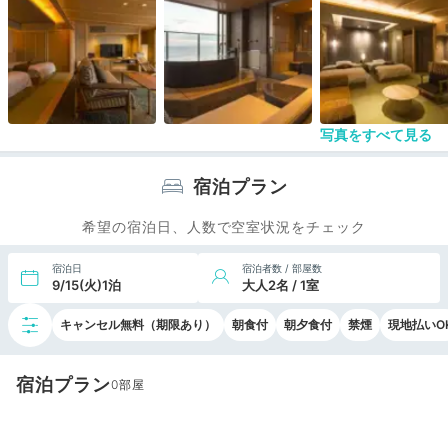
写真をすべて見る
宿泊プラン
希望の宿泊日、人数で空室状況をチェック
宿泊日
宿泊者数 / 部屋数
9/15(火)1泊
大人2名 / 1室
キャンセル無料（期限あり）
朝食付
朝夕食付
禁煙
現地払いO
宿泊プラン
0