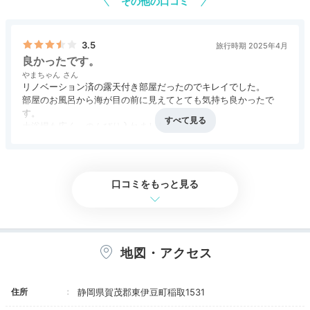
その他の口コミ
露天風呂付き客室へ
3.5
旅行時期 2025年4月
良かったです。
やまちゃん
リノベーション済の露天付き部屋だったのでキレイでした。
部屋のお風呂から海が目の前に見えてとても気持ち良かったで
す。
大浴場も広く、のんびり入れました。
ご飯がとても美味しかったし、ボリュームもありました。
チェックアウト時の対応が冷たかったので
それだけが残念です。
口コミをもっと見る
客室は全てオーシャンビュー。ナチュラルで心和むデザ
インです。中でも「潮騒倶楽部」の客室は贅沢な設え
で、特別な日に◎。大人2～6人まで泊まれるお部屋も
あります。
地図・アクセス
住所
静岡県賀茂郡東伊豆町稲取1531