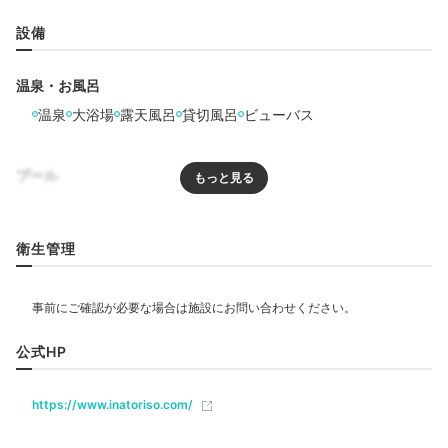
設備
温泉・お風呂
温泉
大浴場
露天風呂
貸切風呂
ビューバス
敷地内には、露天風呂とサウナ付きの展望大浴場、お風
プール
呂専用棟「湯っくら」、貸切風呂と、3種類もの温浴施
プール
屋外プール
設があります。絶景と温泉をたっぷり楽しめますよ。
衛生管理
リラクゼーション
サウナ
エステ・マッサージ
lilie_tokyo.1912
公式HP
飲食
とにかく眺めが最高。特に展望露天風呂は本当に絶景です！設備は
綺麗でアメニティ類も揃っていました。湯上り処では季節のお菓子
レストラン
ルームサービス
とお茶を頂けました。
https://www.inatoriso.com/
ベビー＆子供関連