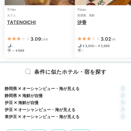
客室や館内で
リラックス
79m
84m
カフェ
居酒屋、海鮮
TATENOICHI
汐香
3.09
3.02
24件
1件
-
￥3,000～￥3,999
～￥999
-
条件に似たホテル・宿を探す
静岡県 ✕ オーシャンビュー・海が見える
静岡県 ✕ 海鮮が自慢
展望露天風呂の「蒼空Sora」は男女入れ替え制で、女
伊豆 ✕ 海鮮が自慢
性は宿泊当日の15～24時まで入浴できます。昼夜でが
伊豆 ✕ オーシャンビュー・海が見える
らりと雰囲気が変わるので、ぜひ時間を変えて入浴して
東伊豆 ✕ オーシャンビュー・海が見える
みて。客室露天風呂で、絶景を眺めながらのんびりする
のも◎