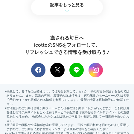
記事をもっと見る
lilie_tokyo.1912
海を眺めながらの朝風呂は最高！客室風呂と大浴場をは
しごしました。湯上り処では金目鯛のお味噌汁がいただ
+2
けて、お風呂あがりの身体に染みました。
癒される毎日へ
icottoのSNSをフォローして、
リフレッシュできる情報を受け取ろう♪
Breakfast
08:00
豪華な和朝食で
朝から幸せ気分