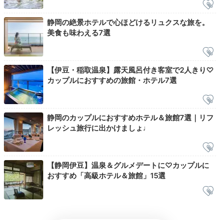
お部屋で朝風呂
静岡の絶景ホテルで心ほどけるリュクスな旅を。
美食も味わえる7選
【伊豆・稲取温泉】露天風呂付き客室で2人きり♡
カップルにおすすめの旅館・ホテル7選
静岡のカップルにおすすめホテル＆旅館7選｜リフ
レッシュ旅行に出かけましょ♩
目が覚めたらそのままお部屋で朝風呂。朝日に照らされ
【静岡伊豆】温泉＆グルメデートに♡カップルに
た海は神秘的な美しさで、心まで洗われます。お風呂専
おすすめ「高級ホテル＆旅館」15選
用棟の「湯っくら」で湯めぐりを楽しむのもおすすめ。