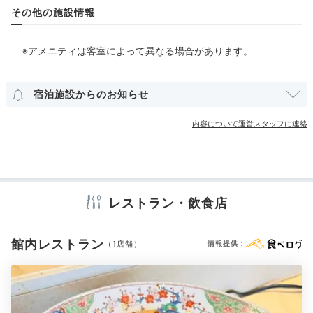
その他の施設情報
Dinner
部屋情報
※アメニティは客室によって異なる場合があります。
18:00
和室
和洋室
スイート
インターネット利用可能
Wi-Fi利用可能
露天風呂付客室
ゆっくり味わう
宿泊施設からのお知らせ
伊豆稲取の海の幸
内容について運営スタッフに連絡
その他館内施設
宴会場
売店・ギフトショップ
卓球台
カラオケルーム
アメニティ
レストラン・飲食店
テレビ
冷蔵庫
スリッパ
セーフティボックス
洗浄機付トイレ
歯ブラシ
カミソリ
洗顔
シャンプー
リンス
コンディショナー
ボディソープ
シャワーキャップ
タオル
くし・ブラシ
館内レストラン
（1店舗）
情報提供：
ドライヤー
お茶セット
電気ポット
加湿器
※設備・アメニティは、確認が取れている情報を表示しています。