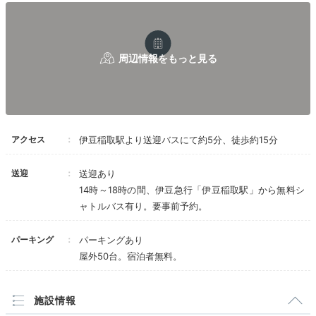
lilie_tokyo.1912
潮騒倶楽部の「颯々」に宿泊。窓が大きく開放的で、夜
は布団を2組敷いて頂きましたが、不自由なく過ごせま
+3
した。女性アメニティが豪華だったのも◎
アクセス
伊豆稲取駅より送迎バスにて約5分、徒歩約15分
Onsen
16:00
送迎
送迎あり
14時～18時の間、伊豆急行「伊豆稲取駅」から無料シ
海に浮かぶような
ャトルバス有り。要事前予約。
露天風呂でのんびり
パーキング
パーキングあり
屋外50台。宿泊者無料。
施設情報