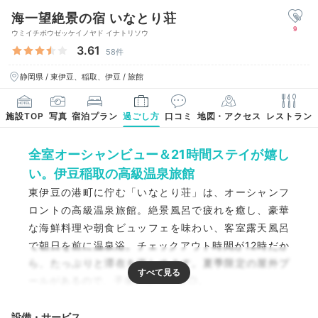
海一望絶景の宿 いなとり荘
9
ウミイチボウゼッケイノヤド イナトリソウ
3.61
58件
静岡県 / 東伊豆、稲取、伊豆 / 旅館
施設TOP
写真
宿泊プラン
過ごし方
口コミ
地図・アクセス
レストラン
全室オーシャンビュー＆21時間ステイが嬉し
い。伊豆稲取の高級温泉旅館
東伊豆の港町に佇む「いなとり荘」は、オーシャンフ
ロントの高級温泉旅館。絶景風呂で疲れを癒し、豪華
な海鮮料理や朝食ビュッフェを味わい、客室露天風呂
で朝日を前に温泉浴。チェックアウト時間が12時だか
ら、たっぷりと滞在を楽しめます。夏季限定の屋外プ
ールがあるので、子連れ旅行にも◎。
設備・サービス