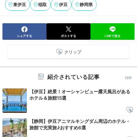
東伊豆
稲取
伊豆
静岡県
lilie_tokyo.1912
シェアする
ポストする
LINEで送る
食後は再び大浴場に行きました。暗闇の中で波音を聴きながら入る
露天風呂は、昼とは違う心地よさ。リラックス効果抜群でした。
クリップ
紹介されている記事
2日目
19件
【伊豆】絶景！オーシャンビュー露天風呂がある
ホテル＆旅館15選
Morning
06:30
【静岡】伊豆アニマルキングダム周辺のホテル・
旅館で充実旅♪おすすめ6選
サンライズを前に