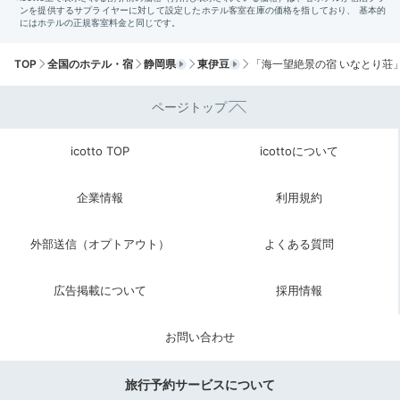
TOP
全国のホテル・宿
静岡県
東伊豆
「海一望絶景の宿 いなとり荘
ページトップ
朝食は和食膳またはビュッフェ。ビュッフェでは40種
類ものメニューが並び、焼き立てパンなど洋食も充実し
icotto TOP
icottoについて
ています。朝から贅沢な気分になれますよ。
企業情報
利用規約
外部送信（オプトアウト）
よくある質問
lilie_tokyo.1912
広告掲載について
採用情報
私達は個室で和食膳を頂きました。最後にコーヒーと小さめのクロ
ワッサンやデニッシュが出たのですが、焼き立てサクサクでとても
おいしかったです！
お問い合わせ
旅行予約サービスについて