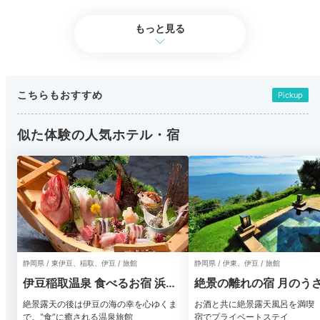
もっと見る
こちらもおすすめ
Pickup
似た体験の人気ホテル・宿
静岡県 / 東伊豆、稲取、伊豆 / 旅館
静岡県 / 伊東、伊豆 / 旅館
伊豆稲取温泉 食べるお宿 浜の
絶景の離れの宿 月のう
湯
絶景露天の後は伊豆の海の幸を心ゆくま
お酒と共に絶景露天風呂を満喫
で。‟食”に癒される温泉旅館
宿でプライベートステイ