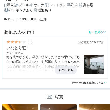
温泉
プール
サウナ
レストラン
和室
宴会場
パーキングあり
送迎あり
編集部おすすめの３つのポイント
IN
15:00〜18:00
OUT
〜正午
全室がオーシャンビュー。開放感あふれるおしゃれなお
部屋
宿泊した人の口コミ
もっと見る
海に浮かんでいる気分になれる絶景露天風呂「蒼空
Sora」
3.5
旅行時期 2026年7月
いなとり荘
お造りはお好みの魚を選べることも♪港町の海鮮たっぷり
ギター侍
の会席
海を眺めながら、温泉に浸かりたいとの思いでこち
らのお宿に決めました。お部屋に入ってみると本当
に目の前が海で最高です。お夕飯は個室でいただき
ました。海鮮がメインでこれでもか！！というくら
い金目鯛をたくさんいただきました。伊勢海老も鮑
もとても美味しかったです。朝食にも金目鯛いただ
ホテルの紹介と売上のしくみ
きました。大浴場は利用しませんでしたが、展望大
浴場や、インフィニティの露天風呂があり、良いみ
たいです。
写真