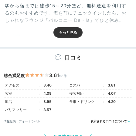
駅から宿までは徒歩15～20分ほど。無料送迎を利用す
るのもおすすめです。海を前にチェックインしたら、お
しゃれなラウンジ「バルコニー De・Is」でひと休み。
lilie_tokyo.1912
口コミ
館内の至る所で海が見えて、いろんなものをデトックス
できた気がします♩ チェックイン時には、カフェスペ
+1
3.61
総合満足度
ースでお茶とお菓子を頂きました。
58件
アクセス
3.40
コスパ
3.81
客室
4.09
接客対応
4.07
風呂
3.95
食事・ドリンク
4.20
Room
バリアフリー
3.57
15:30
情報提供：フォートラベル
表示される口コミについて
オーシャンビューの