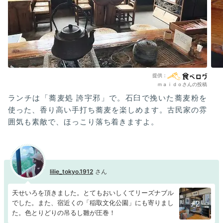
ｍａｉｄｏさんの投稿
ランチは「蕎麦処 誇宇邪」で。石臼で挽いた蕎麦粉を
使った、香り高い手打ち蕎麦を楽しめます。古民家の雰
囲気も素敵で、ほっこり落ち着きますよ。
lilie_tokyo.1912
天せいろを頂きました。とてもおいしくてリーズナブル
でした。また、宿近くの「稲取文化公園」にも寄りまし
+2
た。色とりどりの吊るし雛が圧巻！