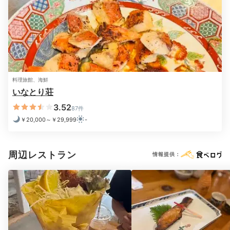
夕食はレストランで。潮騒倶楽部「颯々」に宿泊した場
合は、個室食事処で頂けます。名物の金目鯛や料理長厳
選のお刺身盛り合わせなど、伊豆稲取ならではの和食フ
ルコースをゆっくり楽しんで。
料理旅館、海鮮
いなとり荘
lilie_tokyo.1912
3.52
87件
伊勢海老は目の前で活き造りに。新鮮で本当においしか
￥20,000～￥29,999
-
ったです！父の誕生日祝いでケーキも注文。お宿からお
+2
祝いの焼き魚（鯛？）もいただきました！
周辺レストラン
情報提供：
Night
21:00