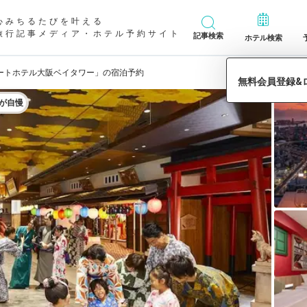
心みちるたびを叶える
旅行記事メディア・ホテル予約サイト
記事検索
ホテル検索
ートホテル大阪ベイタワー」の宿泊予約
が自慢