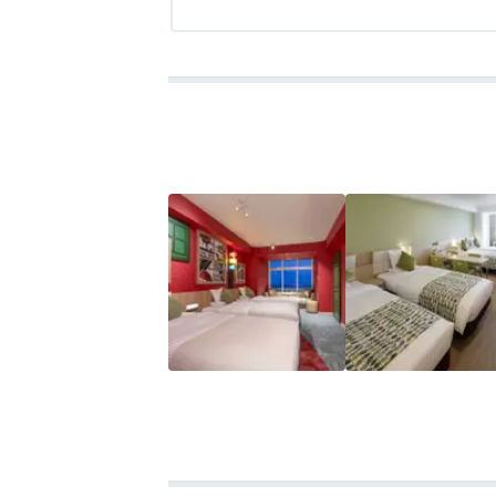
うなケーキが営業時間外で食べられなくて
アクセス
4.0
コスパ
4.0
客室
5.0
接客対応
4.0
風呂
評価な