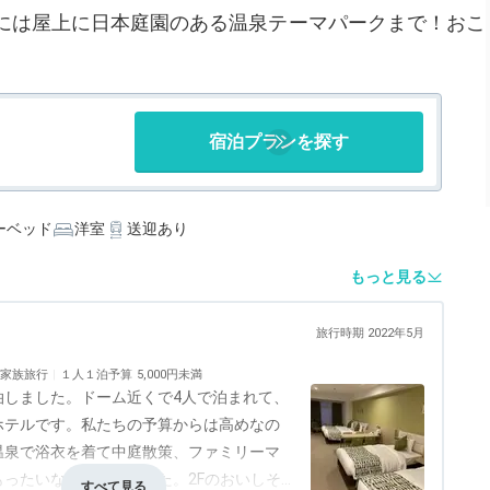
には屋上に日本庭園のある温泉テーマパークまで！おこ
宿泊プランを探す
ーベッド
洋室
送迎あり
もっと見る
旅行時期 2022年5月
家族旅行
１人１泊予算
5,000円未満
泊しました。ドーム近くで4人で泊まれて、
ホテルです。私たちの予算からは高めなの
温泉で浴衣を着て中庭散策、ファミリーマ
ったいないホテルでした。2Fのおいしそ