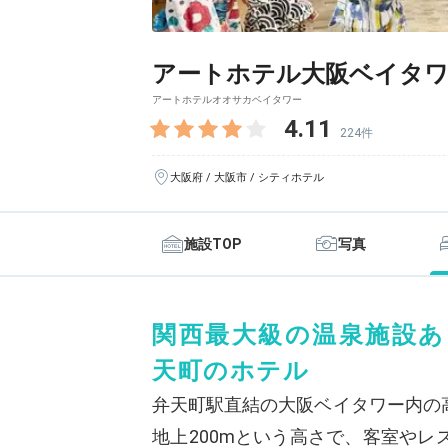
アートホテル大阪ベイタ
アートホテルオオサカベイタワー
4.11
224件
大阪府 / 大阪市 / シティホテル
施設TOP
写真
関西最大級の温泉施設あ
天町のホテル
弁天町駅直結の大阪ベイタワー内の
地上200mという高さで、客室や