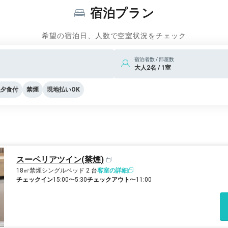
宿泊プラン
希望の宿泊日、人数で空室状況をチェック
宿泊者数 / 部屋数
大人2名 / 1室
夕食付
禁煙
現地払いOK
スーペリアツイン(禁煙)
18㎡
禁煙
シングルベッド 2 台
客室の詳細
チェックイン
15:00〜5:30
チェックアウト
〜11:00