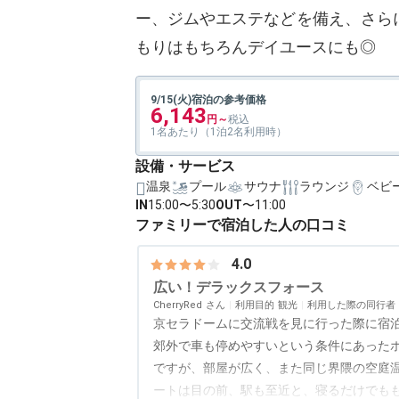
ー、ジムやエステなどを備え、さら
もりはもちろんデイユースにも◎
9/15(火)宿泊の参考価格
6,143
1名あたり（1泊2名利用時）
設備・サービス
温泉
プール
サウナ
ラウンジ
ベビ
IN
15:00〜5:30
OUT
〜11:00
ファミリーで宿泊した人の口コミ
4.0
広い！デラックスフォース
CherryRed
利用目的
観光
利用した際の同行者
京セラドームに交流戦を見に行った際に宿
郊外で車も停めやすいという条件にあった
ですが、部屋が広く、また同じ界隈の空庭
ートは目の前、駅も至近と、寝るだけでもも