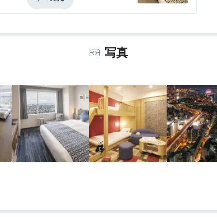
残念！
し
食事・ドリンク
評価なし
バリアフリー
評価なし
写真