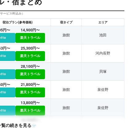
ル・宿まとめ
びサービス料込み）
宿泊プラン(参考価格)
宿タイプ
エリア
405円〜
14,900円〜
旅館
池田
otto
楽天トラベル
353円〜
25,300円〜
旅館
河内長野
otto
楽天トラベル
28,100円〜
旅館
貝塚
otto
楽天トラベル
150円〜
21,800円〜
旅館
泉佐野
otto
楽天トラベル
13,800円〜
旅館
泉佐野
otto
楽天トラベル
18,700円〜
一覧の続きを見る
旅館
箕面
otto
楽天トラベル