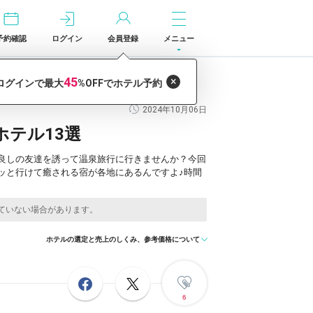
予約確認
ログイン
会員登録
メニュー
2024年10月06日
テル13選
良しの友達を誘って温泉旅行に行きませんか？今回
ッと行けて癒される宿が各地にあるんですよ♪時間
ホテルの選定と売上のしくみ、参考価格について
6