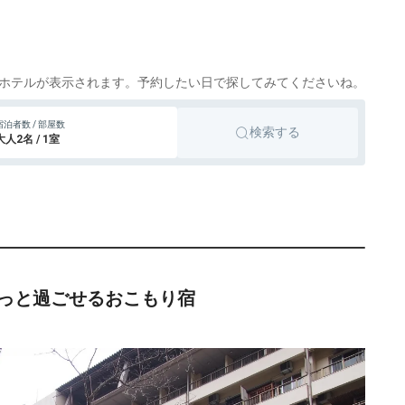
203円〜
19,800円〜
旅館
箕面
otto
楽天トラベル
14,000円〜
旅館
富田林
otto
楽天トラベル
ホテルが表示されます。予約したい日で探してみてくださいね。
12円〜
4,400円〜
ビジネスホテル
泉佐野
宿泊者数 / 部屋数
検索する
otto
楽天トラベル
大人2名 / 1室
43円〜
6,600円〜
シティホテル
大阪市
otto
楽天トラベル
66円〜
8,600円〜
ビジネスホテル
大阪市
otto
楽天トラベル
85円〜
9,600円〜
ビジネスホテル
大阪、大阪市、淀屋橋
otto
楽天トラベル
っと過ごせるおこもり宿
15,900円〜
旅館
河内長野
otto
楽天トラベル