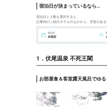
14,
宿泊日が決まっているなら…
7.
山荘 風の杜
ic
宿泊日と人数を選択すると、
8.
亀の井ホテル 富田
林
ic
記事内のご紹介ホテルのなかから、空室がある
5,5
9.
変なリゾート＆ス
宿泊日
パ 関西空港
ic
未指定
6,1
10.
アートホテル大
阪ベイタワー
ic
1．伏尾温泉 不死王閣
8,1
11.
シティプラザ大
阪 HOTEL＆SPA
ic
8,6
12.
天然温泉 花波の
湯 御宿 野乃大阪
ic
お部屋食＆客室露天風呂でゆる
淀屋橋
13.
天然温泉 河内長
野荘
ic