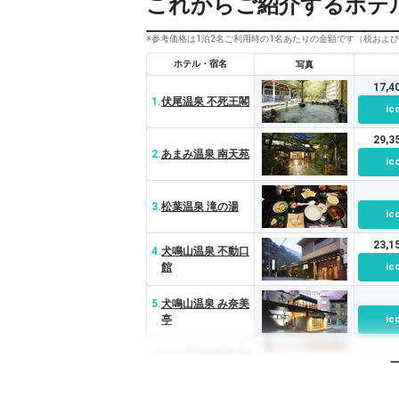
これからご紹介するホテ
※参考価格は1泊2名ご利用時の1名あたりの金額です（税およ
ホテル・宿名
写真
17,
1.
伏尾温泉 不死王閣
ic
29,
2.
あまみ温泉 南天苑
ic
3.
松葉温泉 滝の湯
ic
23,
4.
犬鳴山温泉 不動口
館
ic
5.
犬鳴山温泉 み奈美
亭
ic
6.
大江戸温泉物語 箕
面観光ホテル
ic