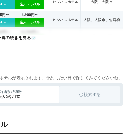
ビジネスホテル
大阪、大阪市
otto
楽天トラベル
95円〜
4,900円〜
ビジネスホテル
大阪、大阪市、心斎橋
otto
楽天トラベル
520円〜
12,700円〜
一覧の続きを見る
シティホテル
大阪市、心斎橋
otto
楽天トラベル
230円〜
13,200円〜
シティホテル
大阪市、大阪
otto
楽天トラベル
738円〜
10,500円〜
シティホテル
大阪市、梅田
otto
楽天トラベル
ホテルが表示されます。予約したい日で探してみてくださいね。
60円〜
7,600円〜
シティホテル
大阪市
宿泊者数 / 部屋数
otto
楽天トラベル
検索する
大人2名 / 1室
220円〜
11,500円〜
リゾートホテル
大阪市
otto
楽天トラベル
テル
220円〜
11,500円〜
リゾートホテル
大阪市
otto
楽天トラベル