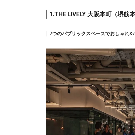
6,1
12.
アートホテル大
阪ベイタワー
ic
1.THE LIVELY 大阪本町（堺
6,8
13.
ホテルモントレ
ラ・スール大阪
ic
7つのパブリックスペースでおしゃれ&
5,1
14.
ホテルトラステ
ィ大阪阿倍野
ic
6,0
15.
SEKAI HOTEL布
施
ic