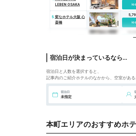
LEBEN OSAKA
ic
5,7
5.
変なホテル大阪 心
斎橋
ic
10,
6.
クロスホテル大阪
ic
13,
7.
アルモニーアンブ
宿泊日が決まっているなら…
ラッセ大阪
ic
11,
8.
ホテルグランヴィ
宿泊日と人数を選択すると、
ア大阪
ic
記事内のご紹介ホテルのなかから、空室がある
7,1
9.
ホテル エルセラー
宿泊日
ン大阪
ic
未指定
11,
10.
ホテル ユニバー
サル ポート
ic
本町エリアのおすすめホ
11,
11.
ホテル ユニバー
サル ポート ヴィ
ic
ータ