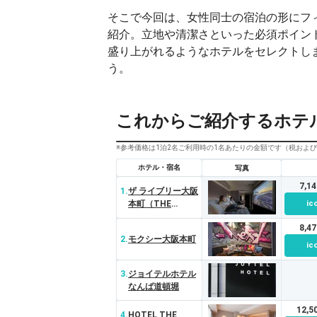
そこで今回は、女性同士の宿泊の形にフィ
紹介。立地や清潔さといった必須ポイン
盛り上がれるようなホテルをセレクトし
う。
これからご紹介するホテ
※参考価格は1泊2名ご利用時の1名あたりの金額です（税およ
ホテル・宿名
写真
7,1
1.
ザ ライブリー大阪
本町（THE
ic
LIVELY 大阪本
8,4
町）
2.
モクシー大阪本町
ic
3.
ジョイテルホテル
なんば道頓堀
12,
4.
HOTEL THE