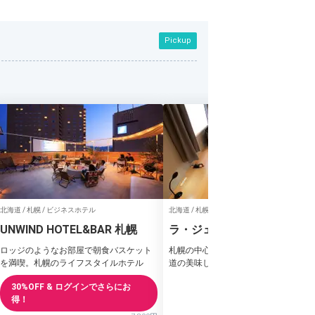
Pickup
北海道 / 札幌 / ビジネスホテル
北海道 / 札幌 / ビジネスホテル
UNWIND HOTEL&BAR 札幌
ラ・ジェント・ステイ札幌大
ロッジのようなお部屋で朝食バスケット
札幌の中心部で温泉大浴場が嬉しい♪
を満喫。札幌のライフスタイルホテル
道の美味しい朝食も味わえるホテル
30%OFF & ログインでさらにお
得！
11%OFF
9,5