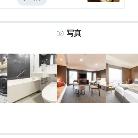
のですが、隣は漢方薬の看板がある廃墟の
は道を間違えたのではないかと心配になり
写真
ました。1階にティーバッグが置いてあり
てました(以前、別の東急ステイは粉末洗
乾かすことができて大変助かりました。
いと書いてあり、全体的にとても新しい雰
で溶けたであろう跡が残ってました。
いです。