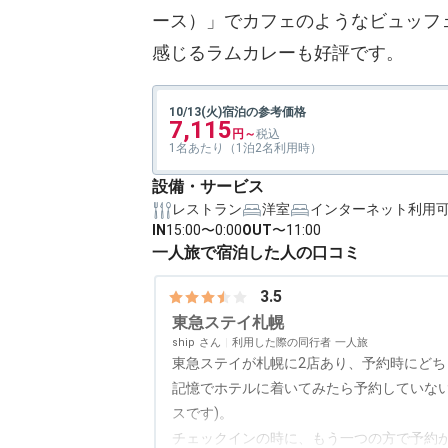
ース）」でカフェのようなビュッフ
感じるラムカレーも好評です。
10/13(火)宿泊の参考価格
7,115
1名あたり（1泊2名利用時）
設備・サービス
レストラン
洋室
インターネット利用
IN
15:00〜0:00
OUT
〜11:00
一人旅で宿泊した人の口コミ
3.5
東急ステイ札幌
ship
利用した際の同行者
一人旅
東急ステイが札幌に2店あり、予約時にど
記憶でホテルに着いてみたら予約していない
スです)。
チェックインの時に、もう一つの方で予約