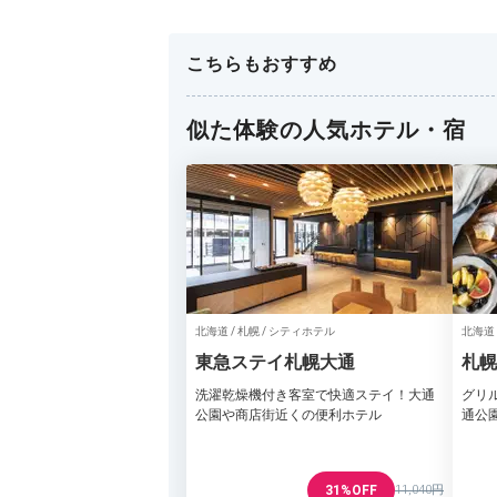
こちらもおすすめ
似た体験の人気ホテル・宿
北海道 / 札幌 / シティホテル
北海道 
東急ステイ札幌大通
札幌
洗濯乾燥機付き客室で快適ステイ！大通
グリ
公園や商店街近くの便利ホテル
通公
31%OFF
11,040円