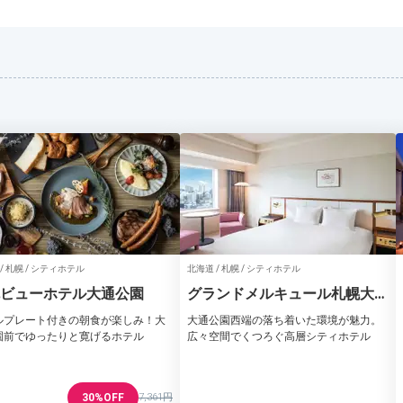
/ 札幌 / シティホテル
北海道 / 札幌 / シティホテル
ビューホテル大通公園
グランドメルキュール札幌大通
公園
ルプレート付きの朝食が楽しみ！大
大通公園西端の落ち着いた環境が魅力。
園前でゆったりと寛げるホテル
広々空間でくつろぐ高層シティホテル
30%OFF
7,361円