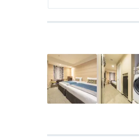
大通公園や地下鉄の駅が近い便利な場所な
ような建物で、ホテルの看板が目に入る前
ました。狸小路も近いです。
フロントのある1階に無料のコーヒーがあり
ました。
部屋の洗濯機の洗剤が液体のアタックになっ
剤だった)。
靴の乾燥機があり、前日の雨で濡れた靴を
洗面台にヘアアイロンを置かないでくださ
囲気なのに、洗面台にはおそらくアイロン
インテリアはナチュラルで落ち着いた色合