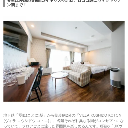
客室は外国の雰囲気♪イギリスや北欧、ロココ調にヴィクトリア
ン調まで！
地下鉄「琴似(ことに)駅」から徒歩約2分の「VILLA KOSHIDO KOTONI
(ヴィラ コウシドウ コトニ)」。各階それぞれ異なる国がコンセプトにな
っていて、フロアごとに違った雰囲気を楽しめるんです。8階の「UKヴ