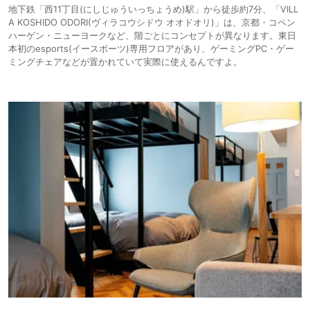
地下鉄「西11丁目(にしじゅういっちょうめ)駅」から徒歩約7分、「VILL
A KOSHIDO ODORI(ヴィラコウシドウ オオドオリ)」は、京都・コペン
ハーゲン・ニューヨークなど、階ごとにコンセプトが異なります。東日
本初のesports(イースポーツ)専用フロアがあり、ゲーミングPC・ゲー
ミングチェアなどが置かれていて実際に使えるんですよ。