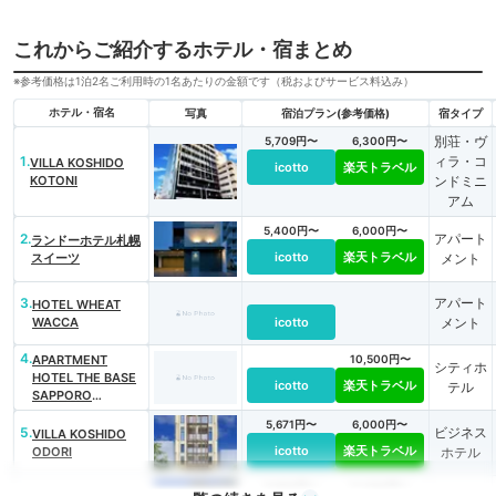
これからご紹介するホテル・宿まとめ
※参考価格は1泊2名ご利用時の1名あたりの金額です（税およびサービス料込み）
ホテル・宿名
写真
宿泊プラン(参考価格)
宿タイプ
別荘・ヴ
5,709円〜
6,300円〜
1.
ィラ・コ
VILLA KOSHIDO
icotto
楽天トラベル
KOTONI
ンドミニ
アム
5,400円〜
6,000円〜
2.
アパート
ランドーホテル札幌
icotto
楽天トラベル
スイーツ
メント
3.
アパート
HOTEL WHEAT
WACCA
icotto
メント
4.
APARTMENT
10,500円〜
シティホ
HOTEL THE BASE
icotto
楽天トラベル
テル
SAPPORO
SUSUKINO
5,671円〜
6,000円〜
5.
ビジネス
VILLA KOSHIDO
icotto
楽天トラベル
ODORI
ホテル
9,900円〜
11,000円〜