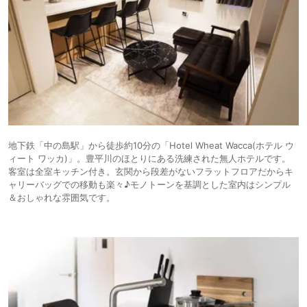
地下鉄「中の島駅」から徒歩約10分の「Hotel Wheat Wacca(ホテル ウ
ィート ワッカ)」。豊平川のほとりにある洗練された無人ホテルです。
客室は全室キッチン付き。玄関から段差がないフラットフロアだからキ
ャリーバッグでの移動も楽々♪モノトーンを基調とした室内はシンプル
＆おしゃれな雰囲気です。