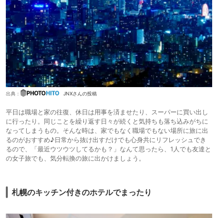
出典：
JNXさんの投稿
平日は職場と家の往復、休日は用事を済ませたり、スーパーに買い出し
に行ったり。同じことを繰り返す日々が続くと気持ちも落ち込みがちに
なってしまうもの。そんな時は、家でもなく職場でもない場所に旅に出
るのがおすすめ♪日常から抜け出すだけでも心身共にリフレッシュでき
るので、「最近ウツウツしてるかも？」なんて思ったら、1人でも友達と
の女子旅でも、気分転換の旅に出かけましょう。
札幌のキッチン付きのホテルでまったり