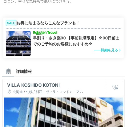
ゴロン。幸せな気持ちで眠りにつけそう。
お得に泊まるならこんなプランも！
SALE
早割り・さき楽90 【事前決済限定】☆90日前ま
でのご予約のお客様におすすめ☆
詳細を見る
詳細情報
VILLA KOSHIDO KOTONI
北海道 / 札幌 / 別荘・ヴィラ・コンドミニアム