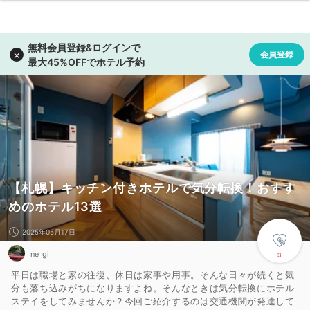
【札幌】キッチン付きホテルで気分転換！おすす
めのホテル13選
2025年05月17日
ne_gi
3
平日は職場と家の往復、休日は家事や用事。そんな日々が続くと気
分も落ち込みがちになりますよね。そんなときは気分転換にホテル
ステイをしてみませんか？今回ご紹介するのは交通機関が発達して