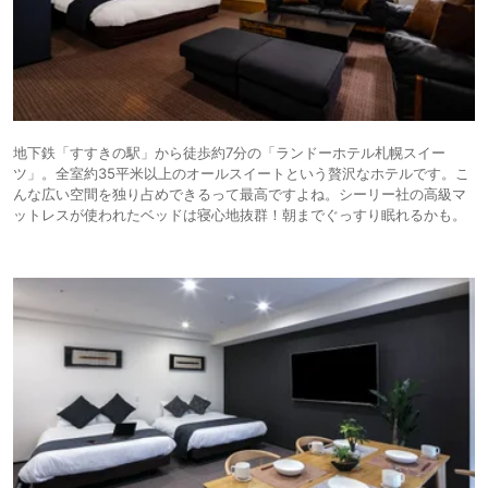
地下鉄「すすきの駅」から徒歩約7分の「ランドーホテル札幌スイー
ツ」。全室約35平米以上のオールスイートという贅沢なホテルです。こ
んな広い空間を独り占めできるって最高ですよね。シーリー社の高級マ
ットレスが使われたベッドは寝心地抜群！朝までぐっすり眠れるかも。