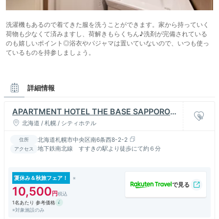
洗濯機もあるので着てきた服を洗うことができます。家から持っていく
荷物も少なくて済みますし、荷解きもらくちん♪洗剤が完備されている
のも嬉しいポイント◎浴衣やパジャマは置いていないので、いつも使っ
ているものを持参しましょう。
詳細情報
APARTMENT HOTEL THE BASE SAPPORO
SUSUKINO
北海道 / 札幌 / シティホテル
北海道札幌市中央区南6条西8-2-2
住所
地下鉄南北線 すすきの駅より徒歩にて約６分
アクセス
夏休み＆秋旅フェア！
10,500
1名あたり 参考価格
※対象施設のみ