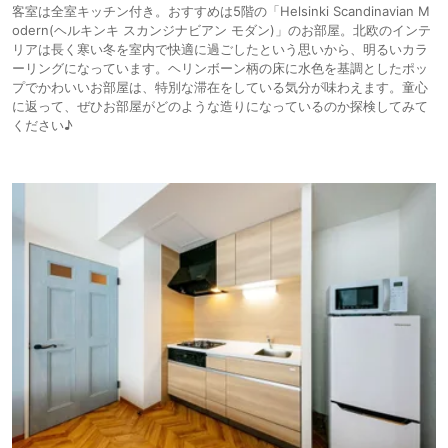
客室は全室キッチン付き。おすすめは5階の「Helsinki Scandinavian M
odern(ヘルキンキ スカンジナビアン モダン)」のお部屋。北欧のインテ
リアは長く寒い冬を室内で快適に過ごしたという思いから、明るいカラ
ーリングになっています。ヘリンボーン柄の床に水色を基調としたポッ
プでかわいいお部屋は、特別な滞在をしている気分が味わえます。童心
に返って、ぜひお部屋がどのような造りになっているのか探検してみて
ください♪