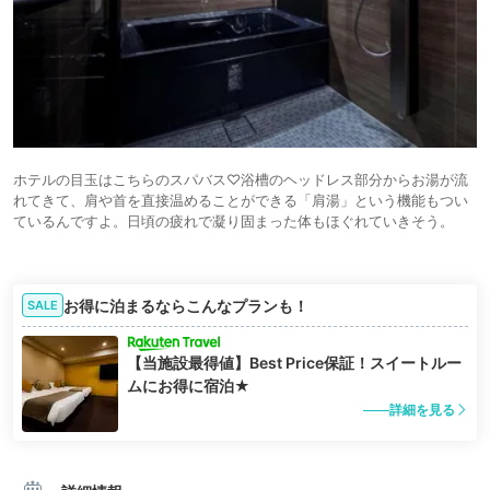
ホテルの目玉はこちらのスパバス♡浴槽のヘッドレス部分からお湯が流
れてきて、肩や首を直接温めることができる「肩湯」という機能もつい
ているんですよ。日頃の疲れで凝り固まった体もほぐれていきそう。
お得に泊まるならこんなプランも！
SALE
【当施設最得値】Best Price保証！スイートルー
ムにお得に宿泊★
詳細を見る