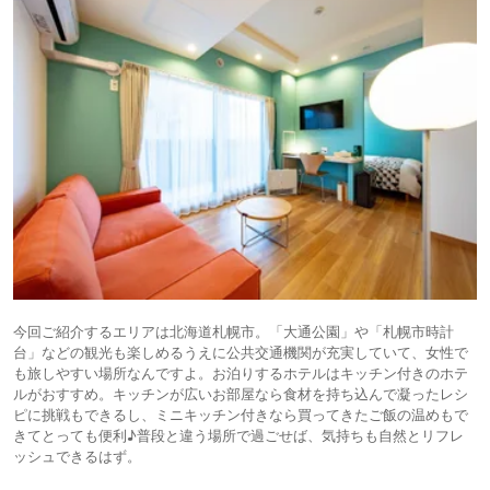
今回ご紹介するエリアは北海道札幌市。「大通公園」や「札幌市時計
台」などの観光も楽しめるうえに公共交通機関が充実していて、女性で
も旅しやすい場所なんですよ。お泊りするホテルはキッチン付きのホテ
ルがおすすめ。キッチンが広いお部屋なら食材を持ち込んで凝ったレシ
ピに挑戦もできるし、ミニキッチン付きなら買ってきたご飯の温めもで
きてとっても便利♪普段と違う場所で過ごせば、気持ちも自然とリフレ
ッシュできるはず。