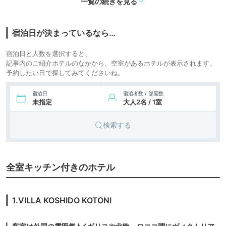
6.
一覧の続きを見る
アパート
ランドーレジデンス
icotto
楽天トラベル
すすきのスイーツ
メント
7,125円〜
7.
アパート
宿泊日が決まっているなら…
Hotel ONE’S
icotto
RESIDENCE
メント
宿泊日と人数を選択すると、
8,548円〜
8,600円〜
ビジネス
記事内のご紹介ホテルのなかから、空室があるホテルが表示されます。
8.
東急ステイ札幌
icotto
楽天トラベル
ホテル
予約したい日で探してみてくださいね。
8,546円〜
9,000円〜
9.
ビジネス
ラ・ジェント・ステ
宿泊日
宿泊者数 / 部屋数
icotto
楽天トラベル
イ札幌大通
ホテル
未指定
大人2名 / 1室
8,137円〜
8,500円〜
10.
シティホ
東急ステイ札幌大
検索する
icotto
楽天トラベル
通
テル
5,071円〜
5,700円〜
11.
ビジネス
UNWIND
icotto
楽天トラベル
HOTEL&BAR 札幌
ホテル
全室キッチン付きのホテル
10,088円〜
11,000円〜
12.
アパート
41PIECES
icotto
楽天トラベル
Sapporo
メント
1.VILLA KOSHIDO KOTONI
6,076円〜
4,600円〜
13.
ビジネス
LESTEL MARU 札
icotto
楽天トラベル
幌円山
ホテル