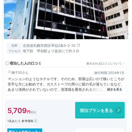
北海道札幌市西区琴似2条5-2-10
住所
地下鉄 琴似駅より徒歩にて約２分
アクセス
宿泊した人の口コミ
表示される口コミについて
徹子55
旅行時期 2024年1月
マンションのようなホテルです。そのため、部屋は広いので狭いところが
苦手な方にお勧めです。ガスストーブの周りに髪の毛が落ちているなど、
あまり清掃がされていないので、清潔感を重視される方にはお勧めしませ
ん。地下鉄の駅から近く立地は便利です。ですが、ホテル前の駐車場は少
ないことと料金が高いため、近隣のコインパーキングを利用する事になる
ため、少し不便です。
5,709
宿泊プランを見る
1名あたり 参考価格