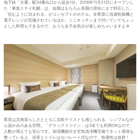
地下鉄「大通」駅34番出口から徒歩1分。2018年11月21日にオープンし
た「東急ステイ札幌」は、短期はもちろん長期の滞在にまで対応した、
「住むように泊まれる」がコンセプトのホテル。全客室に洗濯乾燥機と
電子レンジが完備されているほか、ミニキッチンまで付いていてちょっ
とした料理もできるので、おうち女子会気分が楽しめちゃいますよ☆
客室は北海道らしさとともに北欧テイストも感じられる、シンプルなが
ら温かみのある空間。「デラックスツイン」は3名でも利用OKなので、
人数が増えても安心です。加湿機能付き空気清浄機完備でネット環境も
整っている上、浴室とトイレはセパレート式なので、快適性は抜群！