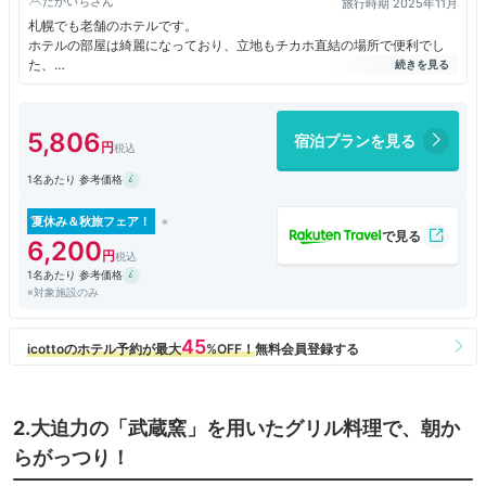
たかいち
旅行時期 2025年11月
札幌でも老舗のホテルです。
ホテルの部屋は綺麗になっており、立地もチカホ直結の場所で便利でし
た、
部屋は少し古いですが綺麗になっており、広々しています。
朝食付きプランにしましたが本当に朝食は充実して美味しいです。
特に名物のアップルパイがおすすめです！
5,806
宿泊プランを見る
ビジネスにも観光で便利なホテルです。
札幌で泊まるにはグランドホテルに限ります。
1名あたり 参考価格
夏休み＆秋旅フェア！
6,200
1名あたり 参考価格
※対象施設のみ
2.大迫力の「武蔵窯」を用いたグリル料理で、朝か
らがっつり！