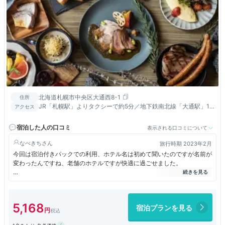
北海道札幌市中央区大通西8-1
住所
JR「札幌駅」よりタクシーで約5分／地下鉄南北線「大通駅」1
アクセス
番出口より徒歩約5分／地下鉄東西線「西11丁目駅」から徒歩約
3分
宿泊した人の口コミ
表示される口コミについて
なべきち
旅行時期 2023年2月
今回は宿泊付きパックでの利用、ホテル名は初めて聞いたのですが名前が
変わったんですね、老舗のホテルですが快適に過ごせました。
シティホテルらしくお部屋は広め、ゆっくりくつろぐことのできる椅子も
あっていいです。短い時間でしたが快適でした。
5,168
宿泊プランを見る