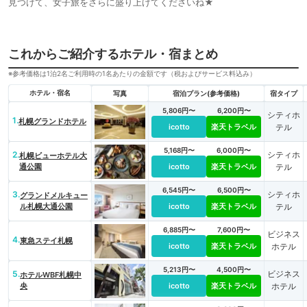
見つけて、女子旅をさらに盛り上げてくださいね★
これからご紹介するホテル・宿まとめ
※参考価格は1泊2名ご利用時の1名あたりの金額です（税およびサービス料込み）
ホテル・宿名
写真
宿泊プラン(参考価格)
宿タイプ
5,806円〜
6,200円〜
シティホ
1.
札幌グランドホテル
icotto
楽天トラベル
テル
5,168円〜
6,000円〜
2.
シティホ
札幌ビューホテル大
通公園
icotto
楽天トラベル
テル
6,545円〜
6,500円〜
3.
シティホ
グランドメルキュー
ル札幌大通公園
icotto
楽天トラベル
テル
6,885円〜
7,600円〜
ビジネス
4.
東急ステイ札幌
icotto
楽天トラベル
ホテル
5,213円〜
4,500円〜
5.
ビジネス
ホテルWBF札幌中
央
icotto
楽天トラベル
ホテル