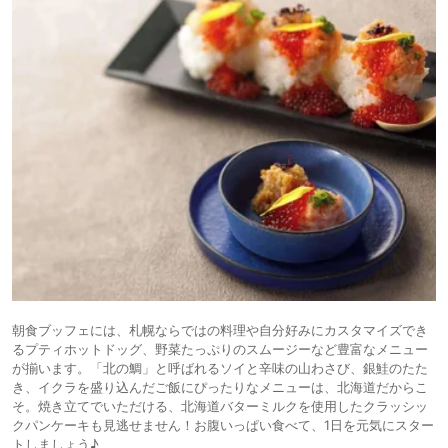
朝食ブッフェには、札幌ならではの料理や自分好みにカスタマイズでき
るプティホットドッグ、野菜たっぷりのスムージーなど豊富なメニュー
が揃います。「北の鯛」と呼ばれるソイと辛味の山わさび、銀鮭のたた
き、イクラを盛り込んだご飯にぴったりなメニューは、北海道だからこ
そ。焼き立てでいただける、北海道バターミルクを使用したクラッシッ
クパンケーキも見逃せません！お腹いっぱい食べて、1日を元気にスター
トしましょう♪