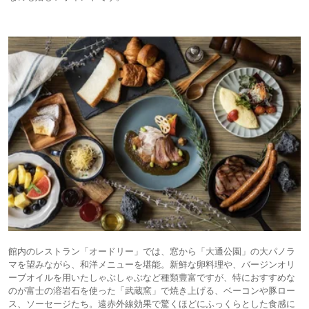
館内のレストラン「オードリー」では、窓から「大通公園」の大パノラ
マを望みながら、和洋メニューを堪能。新鮮な卵料理や、バージンオリ
ーブオイルを用いたしゃぶしゃぶなど種類豊富ですが、特におすすめな
のが富士の溶岩石を使った「武蔵窯」で焼き上げる、ベーコンや豚ロー
ス、ソーセージたち。遠赤外線効果で驚くほどにふっくらとした食感に