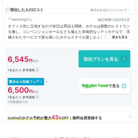
7分 / 大通公園まで徒歩約3分
宿泊した人の口コミ
表示される口コミについて
aeroking
旅行時期 2022年5月
オフィス街に立地するので休日は周辺も閑静。ホテルは複数のレストラン
を擁し、コンベンションホールなども備えた本格的なシティホテルで、洗
練されたサービスで落ち着いたホテルステイが楽しめました。ホテル裏手
からは新千歳空港行きのリムジンバスも発着しており、傘なしで空港まで
アクセスできて便利です。
6,545
宿泊プランを見る
1名あたり 参考価格
夏休み＆秋旅フェア！
6,500
1名あたり 参考価格
※対象施設のみ