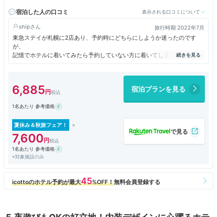
徒歩約1分
宿泊した人の口コミ
表示される口コミについて
ship
旅行時期 2022年7月
東急ステイが札幌に2店あり、予約時にどちらにしようか迷ったのです
が、
記憶でホテルに着いてみたら予約していない方に着いてしまいがっかりで
す(自分のミスです)。
チェックインの時に、もう一つの方で予約が取れていると確認してくれま
した。
6,885
宿泊プランを見る
大通公園や地下鉄の駅が近い便利な場所なのですが、隣は漢方薬の看板が
1名あたり 参考価格
ある廃墟のような建物で、ホテルの看板が目に入る前は道を間違えたので
はないかと心配になりました。狸小路も近いです。
フロントのある1階に無料のコーヒーがありました。1階にティーバッグが
夏休み＆秋旅フェア！
置いてありました。
7,600
部屋の洗濯機の洗剤が液体のアタックになってました(以前、別の東急ス
1名あたり 参考価格
テイは粉末洗剤だった)。
※対象施設のみ
靴の乾燥機があり、前日の雨で濡れた靴を乾かすことができて大変助かり
ました。
洗面台にヘアアイロンを置かないでくださいと書いてあり、全体的にとて
も新しい雰囲気なのに、洗面台にはおそらくアイロンで溶けたであろう跡
が残ってました。
インテリアはナチュラルで落ち着いた色合いです。