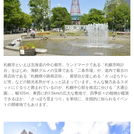
札幌市といえば北海道の中心都市。ランドマークである「札幌市時計
台」をはじめ、海鮮グルメの宝庫である「二条市場」や、道内で最古の
商店街である「札幌狸小路商店街」、展望台が楽しめる「さっぽろテレ
ビ塔」などの観光名所がギュッと詰まっています。そんな魅力あるスポ
ットにぐるりと囲まれているのが、札幌中心部を南北に分ける「大通公
園」。幅105m、東西に約1.5kmの広大な敷地で、四季折々の植物が鑑賞
できるほか、「さっぽろ雪まつり」を筆頭に、全国的に知られるイベン
トの開催地でもあります。