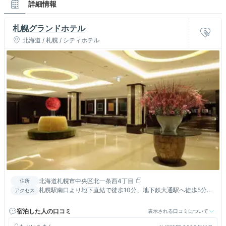
詳細情報
札幌グランドホテル
北海道 / 札幌 / シティホテル
北海道札幌市中央区北一条西4丁目
住所
札幌駅南口より地下直結で徒歩10分、地下鉄大通駅へ徒歩5分、
アクセス
ホテル前に新千歳空港連絡バス停留所あり
宿泊した人の口コミ
表示される口コミについて