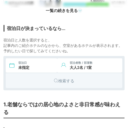
3,900円〜
6.
ビジネス
ホテルビスタ札幌
［大通］
icotto
楽天トラベル
ホテル
一覧の続きを見る
6,417円〜
6,900円〜
7.
ビジネス
リッチモンドホテル
札幌大通
icotto
楽天トラベル
ホテル
宿泊日が決まっているなら…
6,248円〜
6,800円〜
8.
シティホ
ホテルモントレ エ
宿泊日と人数を選択すると、
ーデルホフ札幌
icotto
楽天トラベル
テル
記事内のご紹介ホテルのなかから、空室があるホテルが表示されます。
予約したい日で探してみてくださいね。
4,873円〜
4,700円〜
9.
ビジネス
ホテル札幌ガーデン
パレス
icotto
楽天トラベル
ホテル
宿泊日
宿泊者数 / 部屋数
未指定
大人2名 / 1室
検索する
1.老舗ならではの居心地のよさと非日常感が味わえ
る