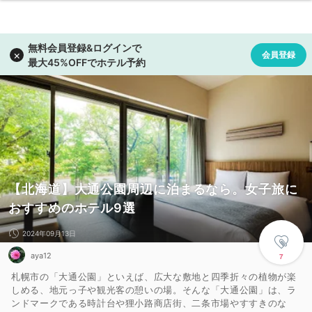
【北海道】大通公園周辺に泊まるなら。女子旅に
おすすめのホテル9選
2024年09月13日
aya12
7
札幌市の「大通公園」といえば、広大な敷地と四季折々の植物が楽
しめる、地元っ子や観光客の憩いの場。そんな「大通公園」は、ラ
ンドマークである時計台や狸小路商店街、二条市場やすすきのな