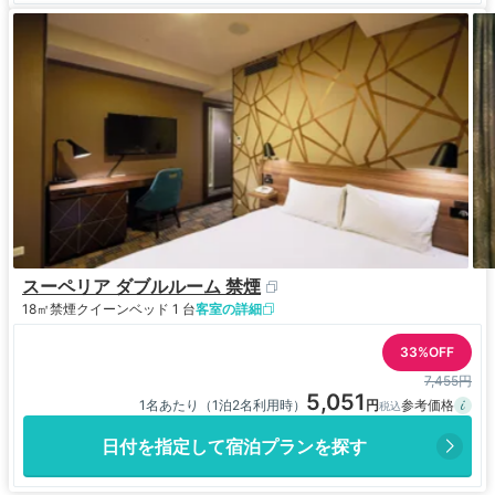
スーペリア ダブルルーム 禁煙
18㎡
禁煙
クイーンベッド 1 台
客室の詳細
33%OFF
7,455円
5,051
1名あたり（1泊2名利用時）
日付を指定して宿泊プランを探す