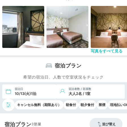
写真をすべて見る
宿泊プラン
希望の宿泊日、人数で空室状況をチェック
宿泊日
宿泊者数 / 部屋数
10/13(火)1泊
大人2名 / 1室
キャンセル無料（期限あり）
朝食付
朝夕食付
禁煙
現地払いO
宿泊プラン
3
並び替え