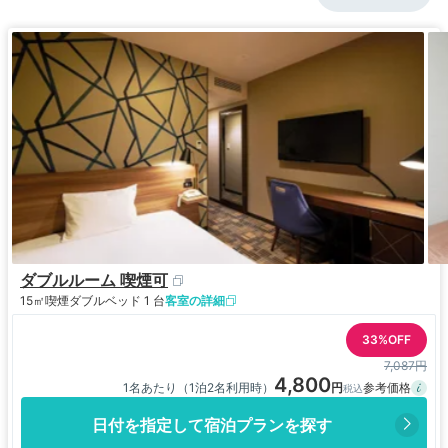
ダブルルーム 喫煙可
15㎡
喫煙
ダブルベッド 1 台
客室の詳細
33%OFF
7,087円
4,800
1名あたり（1泊2名利用時）
日付を指定して宿泊プランを探す