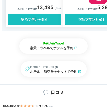
13,495
5,2
1名あたり 参考価格
1名あたり 参考価格
宿泊プランを探す
宿泊プランを探す
楽天トラベルでホテルを予約
icotto × Time Design
ホテル + 航空券をセットで予約
口コミ
3.53
総合満足度
68件