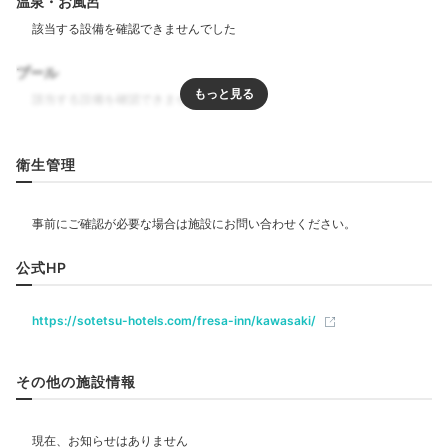
温泉・お風呂
プール
リラクゼーション
衛生管理
飲食
公式HP
ベビー＆子供関連
ベビーベッド
ベッドガード
https://sotetsu-hotels.com/fresa-inn/kawasaki/
部屋情報
その他の施設情報
洋室
インターネット利用可能
Wi-Fi利用可能
ユニバーサルルーム