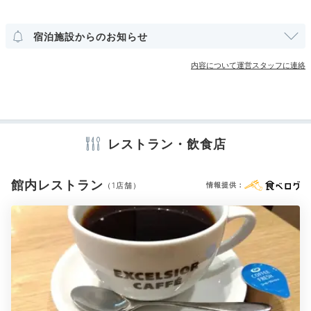
その他館内施設
宿泊施設からのお知らせ
ランドリーコーナー
クリーニングサービス
内容について運営スタッフに連絡
アメニティ
テレビ
エアコン
スリッパ
洗浄機付トイレ
歯ブラシ
カミソリ
洗顔
シャンプー
コンディショナー
ボディソープ
タオル
バスタオル
ドライヤー
お茶セット
電気ポット
加湿器
レストラン・飲食店
館内レストラン
（1店舗）
情報提供：
※設備・アメニティは、確認が取れている情報を表示しています。