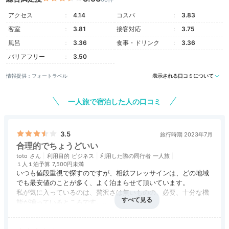
アクセス
4.14
コスパ
3.83
客室
3.81
接客対応
3.75
風呂
3.36
食事・ドリンク
3.36
バリアフリー
3.50
情報提供：フォートラベル
表示される口コミについて
一人旅で宿泊した人の口コミ
3.5
旅行時期 2023年7月
合理的でちょうどいい
toto
利用目的
ビジネス
利用した際の同行者
一人旅
１人１泊予算
7,500円未満
いつも値段重視で探すのですが、相鉄フレッサインは、どの地域
でも最安値のことが多く、よく泊まらせて頂いています。
私が気に入っているのは、贅沢さは無いものの、必要、十分な機
能が揃っているところです。
アメニティや、過剰なサービスなどの無駄を省き、それを価格に
アクセス
4.0
コスパ
4.5
客室
4.0
接客対応
4.0
風呂
評価なし
反映されていて、合理的だと思います。
食事・ドリンク
4.0
バリアフリー
評価なし