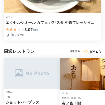
カフェ
エクセルシオール カフェ バリスタ 相鉄フレッサイン
川崎駅東口店
3.07
49件
-
～￥999
周辺レストラン
情報提供：
10m
29m
洋食
居酒屋、海鮮、鍋
ショットバープラス
夜ノ森 川崎