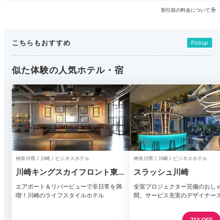
割引前の料金について
こちらもおすすめ
Pickup
似た体験の人気ホテル・宿
神奈川県 / 川崎 / ビジネスホテル
神奈川県 / 川崎 / ビジネスホテル
川崎キングスカイフロント東急
スラッシュ川崎
REIホテル
エアポート＆リバービューで非日常を満
全室プロジェクター完備のおし
喫！川崎のライフスタイルホテル
間。サービス充実のデザイナー
71%OFF