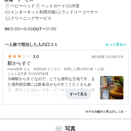
ベビーベッド
ベッドガード
洋室
しください。
インターネット利用可能
ランドリーコーナー
クリーニングサービス
IN
15:00〜0:00
OUT
〜11:00
一人旅で宿泊した人の口コミ
もっと見る
3.0
旅行時期 2025年12月
駅からすぐ
travel世界
利用目的
ビジネス
利用した際の同行者
一人旅
１人１泊予算
10,000円未満
川崎駅からすぐなので、とても便利な立地です。ま
た場所柄近隣には飲食店がものすごくたくさんあ
り、困ることはないです。ビジネスホテル系には珍
しくアメニティの中に入浴剤もあり、バスでゆっく
りと浸かってリラックスできるのもいいです。部屋
アクセス
3.5
コスパ
3.0
客室
3.0
接客対応
3.0
風呂
3.0
のベッドはシモンズ製のとても心地の良い寝心地の
食事・ドリンク
評価なし
バリアフリー
評価なし
ベッドなので、疲れた後の睡眠も快適です。スマホ
ホテルの紹介と売上のしくみ
がカードキーかわりになるので、キーの紛失の心配
もなく安心です。きれいで心地よいホテルでした。
写真