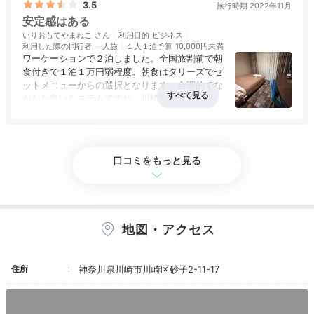
3.5
旅行時期 2022年11月
そして、部屋の居心地は、静かさ、清潔感、ベッドの寝心地など
安定感はある
の点では、私には十分で、安心して泊まれます。
いりおもてやまねこ
利用目的
ビジネス
少し古い感じもしましたが、清潔にしてありました。
利用した際の同行者
一人旅
１人１泊予算
10,000円未満
朝ごはんは、隣接のカフェのモーニングセットでした。これも私
ワーケーションで２泊しました。全国旅割前で朝
にはバイキングのように多すぎず、ちょうど良かったです。
食付きで１泊１万円弱程度。朝食はタリーズでセ
ットメニューからの選択となります。合理的でな
かなか良いシステムですね。川崎駅からは若干歩
きますが、許容範囲。特筆すべきものはないが、
アクセス
3.5
コスパ
3.5
客室
3.0
接客対応
3.0
風呂
2.5
安定感はあり、また機会があれば泊まりたい。
食事・ドリンク
評価なし
バリアフリー
評価なし
口コミをもっと見る
地図・アクセス
住所
神奈川県川崎市川崎区砂子2-11-17