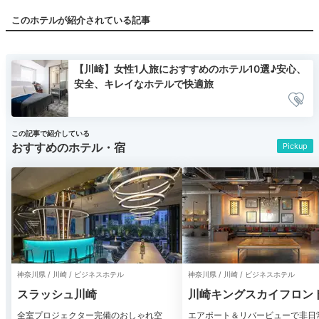
このホテルが紹介されている記事
【川崎】女性1人旅におすすめのホテル10選♪安心、
安全、キレイなホテルで快適旅
この記事で紹介している
おすすめのホテル・宿
Pickup
神奈川県 / 川崎 / ビジネスホテル
神奈川県 / 川崎 / ビジネスホテル
スラッシュ川崎
川崎キングスカイフロン
REIホテル
全室プロジェクター完備のおしゃれ空
エアポート＆リバービューで非日