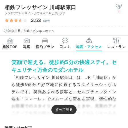
相鉄フレッサイン 川崎駅東口
1
ソウテツフレッサイン カワサキエキヒガシグチ
3.53
68件
神奈川県 / 川崎 / ビジネスホテル
施設TOP
写真
宿泊プラン
口コミ
地図・アクセス
レストラン
笑顔で迎える、徒歩約5分の快適ステイ。セ
キュリティ万全のモダンホテル
「相鉄フレッサイン 川崎駅東口」は、JR「川崎駅」か
ら徒歩約5分の好立地に位置するスタイリッシュなホ
テルです。笑顔あふれる接客と、セルフチェックイン
端末「スマーレ」でスムーズな滞在を実現。個性的な
お部屋でのスタイリッシュなひとときや、充実のアメ
ニティで女性の朝の準備も安心。エクセルシオールカ
フェでの本格エスプレッソを楽しめる朝食も魅力で
す。おしゃれな空間で、心地よい川崎ステイをお過ご
設備・サービス