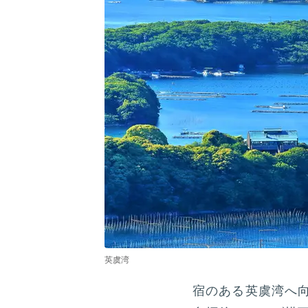
英虞湾
宿のある英虞湾へ