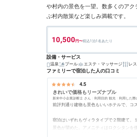
や村内の景色を一望。数多くのアク
ぶ村内散策など楽しみ満載です。
10,500
1泊1名あたり
設備・サービス
温泉
プール
エステ・マッサージ
レス
ファミリーで宿泊した人の口コミ
4.5
きれいで価格もリーズナブル
新米中小企業診断士
利用目的
観光
利用した際
前評判通り建物も景色もいいホテルで、コ
宿泊はいずれもヴィラタイプで２階建て。
景色が望めた。アメニティはロクシタンを
アクセス
3.5
コスパ
5.0
客室
5.0
接客対応
4.5
風呂
4.5
食