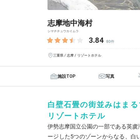
志摩地中海村
シマチチュウカイムラ
3.84
80件
三重県 / 志摩 / リゾートホテル
施設TOP
写真
白壁石畳の街並みはまる
リゾートホテル
伊勢志摩国立公園の一部である英虞
ージした5つのゾーンからなる、白