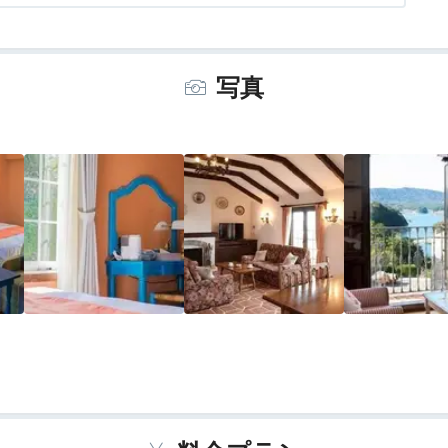
ッフェ、２泊目はリアスでのコース料理を頼んだ。まず、両方
ルナアズールは品数、料理ともに十分で、アイスクリームが絶
をはじめ周辺の海の幸、山の幸をふんだんに盛り込んでいた。
写真
景色が抜群。レコンキスタ前の南スペインをイメージするアラ
り上げていた。
体験したいオプションも数多くあったが、周囲の観光をしなが
は同３万円だったが、地中海村でしか味わえない独特の雰囲気
らは遠いが、春か秋にリピートしたい