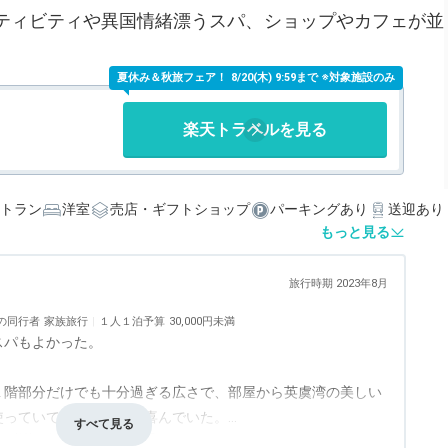
ティビティや異国情緒漂うスパ、ショップやカフェが並
夏休み＆秋旅フェア！
8/20(木) 9:59まで ※対象施設のみ
楽天トラベルを見る
トラン
洋室
売店・ギフトショップ
パーキングあり
送迎あり
もっと見る
旅行時期 2023年8月
の同行者
家族旅行
１人１泊予算
30,000円未満
スパもよかった。
１階部分だけでも十分過ぎる広さで、部屋から英虞湾の美しい
使っていて、家内や娘が喜んでいた。
事・ドリンク
5.0
バリアフリー
3.0