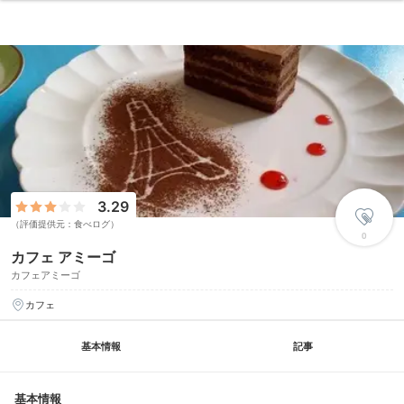
3.29
（評価提供元：食べログ）
0
カフェ アミーゴ
カフェアミーゴ
カフェ
基本情報
記事
基本情報