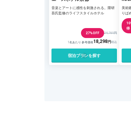
音楽とアートに感性を刺激される。隈研
美術
吾氏監修のライフスタイルホテル
りば
1
得
27%OFF
24,761円
18,298
1名あたり 参考価格
宿泊プランを探す