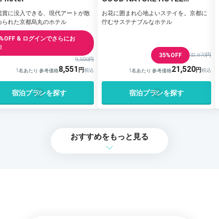
KYOTO
鑑賞に没入できる、現代アートが散
お花に囲まれ心地よいステイを。京都に
められた京都烏丸のホテル
佇むサステナブルなホテル
0%OFF & ログインでさらにお
！
35%OFF
32,670円
9,500円
8,551
21,520
1名あたり 参考価格
1名あたり 参考価格
宿泊プランを探す
宿泊プランを探す
おすすめをもっと見る