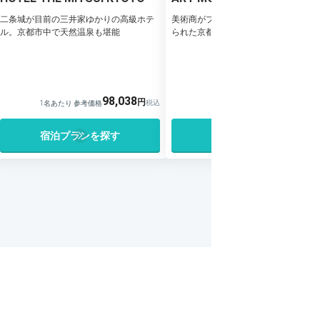
二条城が目前の三井家ゆかりの高級ホテ
美術商がプロデュース。雅な美術品に
ル。京都市中で天然温泉も堪能
られた京都のラグジュアリーホテル
20%OFF
50,2
98,038
40,172
1名あたり 参考価格
1名あたり 参考価格
宿泊プランを探す
宿泊プランを探す