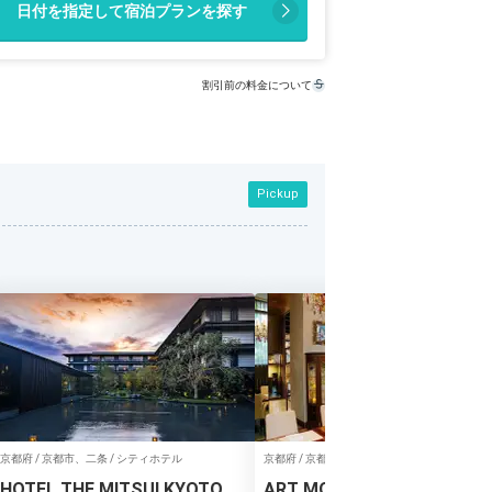
日付を指定して宿泊プランを探す
割引前の料金について
Pickup
京都府 / 京都市、二条 / シティホテル
京都府 / 京都市、東山 / シティホテル
HOTEL THE MITSUI KYOTO
ART MON ZEN KYOTO