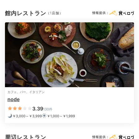
全身で感じて
館内レストラン
（1店舗）
情報提供：
客室内にはあえてテレビを置いていません。これはアー
カフェ、バー、イタリアン
ト鑑賞を最大限楽しむための配慮。静寂に身を委ねなが
node
ら、ゆっくりアートを眺めたり、自分と向き合う時間を
3.39
130件
作ったり。日ごろの喧騒から離れられますよ。
￥3,000～￥3,999
￥1,000～￥1,999
周辺レストラン
情報提供：