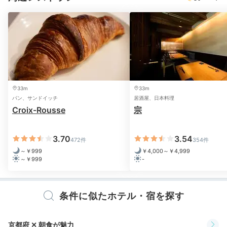
yukokko3706
お部屋にはテレビがないので、夕食後はゆっくり瞑想とかしてまし
た。
Night
33m
33m
パン、サンドイッチ
居酒屋、日本料理
21:00
Croix-Rousse
宗
シースルーな
3.70
3.54
バスルームへ
472件
354件
～￥999
￥4,000～￥4,999
～￥999
-
条件に似たホテル・宿を探す
京都府 ✕ 朝食が魅力