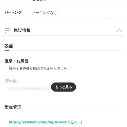
Dinner
パーキング
パーキングなし
18:30
館内ダイニングで
施設情報
ディナータイム
設備
温泉・お風呂
プール
リラクゼーション
衛生管理
飲食
https://nodehotel.com/faq/#covid-19_ja
夕食は周辺の飲食店へ行くのもよいですし、館内ダイニ