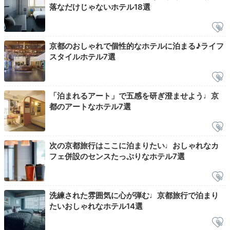
落なだけじゃないホテル18選
2日目
京都のおしゃれで個性的なホテルに泊まる♪ライフ
スタイルホテル7選
Breakfast
08:00
「泊まれるアート」で五感を研ぎ澄ませよう♩京
「node」で
都のアートなホテル7選
こだわりの朝食
次の京都旅行はここに泊まりたい♩おしゃれなカ
フェ併設のセンスたっぷりなホテル7選
洗練された雰囲気に心が弾む♩京都旅行で泊まり
たいおしゃれなホテル14選