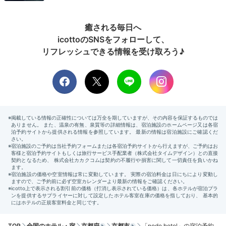
癒される毎日へ
icottoのSNSをフォローして、
コンセプトは“farm to table”で、スタッフが本当にお
リフレッシュできる情報を受け取ろう♪
すすめできる食材を使用したという、彩り豊かな朝食。
館内「node」でいただきましょう。コールドプレスジ
ュースと地元のおいしいパンが魅力！
Check-out
11:00
宿を出発
余韻にひたりつつ
チェックアウト
TOP
全国のホテル・宿
京都府
京都市
「node hotel」の宿泊予約