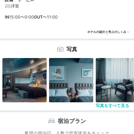
洋室
編集部おすすめの３つのポイント
IN
15:00〜0:00
OUT
〜11:00
館内レストランで優雅にいただく、地元食材にこだわっ
ホテルの紹介と売上のしくみ
た朝食
あえてテレビを置かず、アートと静けさを堪能できるシ
写真
ックな客室
建築美と現代アートが調和する館内で、一味違ったホテ
ルステイ
写真をすべて見る
宿泊プラン
希望の宿泊日、人数で空室状況をチェック