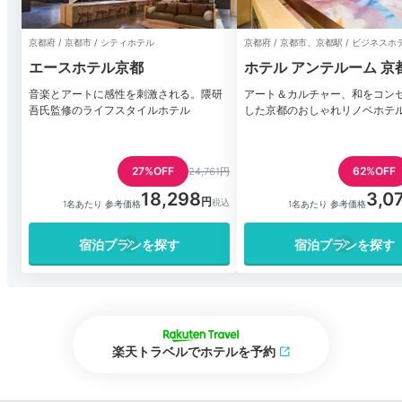
京都府 / 京都市 / シティホテル
京都府 / 京都市、京都駅 / ビジネスホ
エースホテル京都
ホテル アンテルーム 京
音楽とアートに感性を刺激される。隈研
アート＆カルチャー、和をコン
吾氏監修のライフスタイルホテル
した京都のおしゃれリノベホテ
27%OFF
62%OFF
24,761円
18,298
3,0
1名あたり 参考価格
1名あたり 参考価格
宿泊プランを探す
宿泊プランを探す
楽天トラベルでホテルを予約