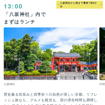
八坂神社から宿まで電車で約20
13:00
分
「八坂神社」内で
まずはランチ
八坂神社
中村
歴史薫る街並みと四季折々の自然が美しい京都。リフレ
ッシュ旅なら、グルメも観光も、宿の滞在時間も満喫し