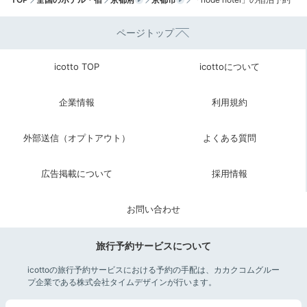
ページトップ
icotto TOP
icottoについて
企業情報
利用規約
cocoro-ma-shieさんの投稿
外部送信（オプトアウト）
よくある質問
チェックアウトの時間まではお部屋で静けさを味わうも
良し、館内のアート作品とじっくり向き合うも良し。た
広告掲載について
採用情報
くさんの新鮮な発見が得られそうですね。
お問い合わせ
旅行予約サービスについて
yukokko3706
icottoの旅行予約サービスにおける予約の手配は、カカクコムグルー
プ企業である株式会社タイムデザインが行います。
エントランスとロビーにアートな雰囲気が漂っていました。全体的
に薄暗いですが、インスピレーションを駆り立てるにはとても良い