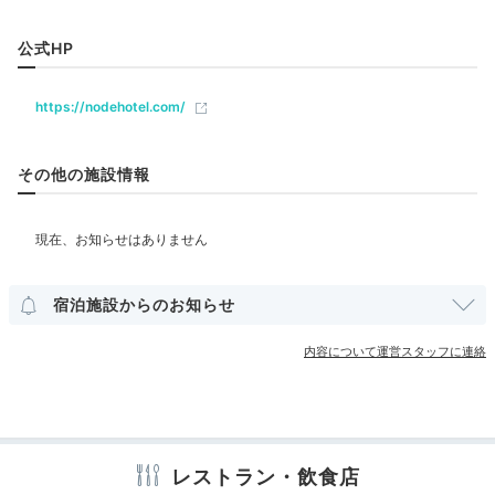
ングレストラン「node」で優雅にいただくのもおすす
め。ボリュームのある肉料理など、おなかが満たされる
公式HP
ベビー＆子供関連
ひとときを味わって。
https://nodehotel.com/
部屋情報
洋室
その他の施設情報
yukokko3706
ホテル内で、カレーとカツサンドをいただきました。宿
その他館内施設
泊者は確か割引があった気がします。カトラリーはおし
+2
ゃれでした。
宿泊施設からのお知らせ
アメニティ
内容について運営スタッフに連絡
Relax
※設備・アメニティは、確認が取れている情報を表示しています。
20:00
テレビのない静寂を
レストラン・飲食店