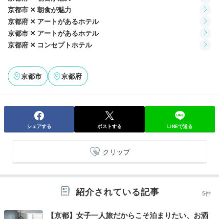
京都市 ✕ 朝食が魅力
京都府 ✕ アートがあるホテル
京都市 ✕ アートがあるホテル
京都府 ✕ コンセプトホテル
シングル バスルーム
バス
バスルームもおしゃれな空間！お部屋によってはシース
京都市
京都府
ルーになっています。バスアメニティは一通り揃ってい
るので、身軽に宿泊できるのが嬉しいですね。
シェアする
ポストする
LINEで送る
yukokko3706
クリップ
夜にシャワーを浴びたのですが、アメニティの香りがと
てもよかったです。
+4
紹介されている記事
5件
【京都】女子一人旅だからこそ泊まりたい、お洒