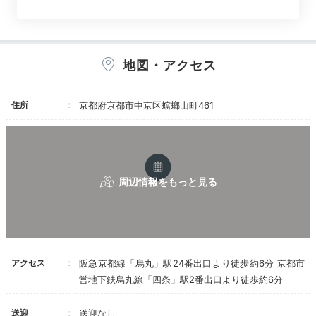
スーペリアツイン
ラー
地図・アクセス
客室はツイン、ダブル、スイートなどが揃い、いずれも
グレーを基調とした落ち着いたトーン。洗練された空間
住所
京都府京都市中京区蟷螂山町461
には現代アートを展示。一味違ったホテルステイに、期
待がふくらみます。
yukokko3706
道路に面していた角部屋のツインルームで静かでした。
どちらかと言うと落ち着いた雰囲気でした。
+2
アクセス
阪急京都線「烏丸」駅24番出口より徒歩約6分 京都市
営地下鉄烏丸線「四条」駅2番出口より徒歩約6分
送迎
送迎なし