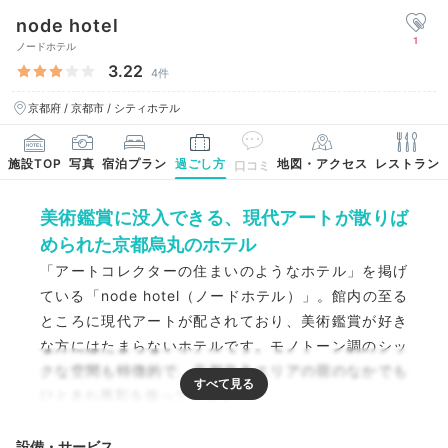
node hotel
1
ノードホテル
3.22
4件
京都府 / 京都市 / シティホテル
施設TOP
写真
宿泊プラン
過ごし方
地図・アクセス
レストラン
口コミ
美術鑑賞に没入できる、現代アートが散りば
められた京都烏丸のホテル
「アートコレクターの住まいのようなホテル」を掲げ
ている「node hotel（ノードホテル）」。館内の至る
ところに現代アートが配されており、美術鑑賞が好き
な方にはたまらないホテルです。モノトーン調のシッ
クな空間も特徴的で、京都烏丸エリアの宿のなかでも
ひときわ異彩を放っています。
設備・サービス