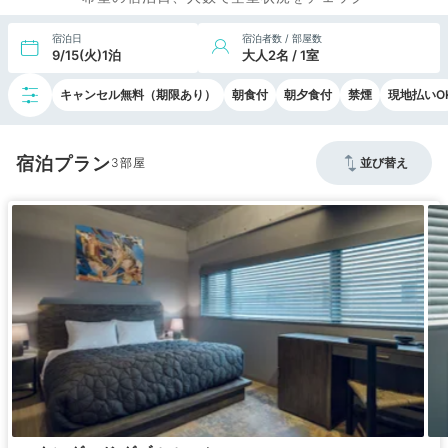
宿泊日
宿泊者数 / 部屋数
9/15(火)1泊
大人2名 / 1室
キャンセル無料（期限あり）
朝食付
朝夕食付
禁煙
現地払いO
宿泊プラン
3
並び替え