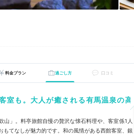
料金プラン
過ごし方
口コミ
客室も。大人が癒される有馬温泉の高
欽山」。料亭旅館自慢の贅沢な懐石料理や、客室係1人
なおもてなしが魅力的です。和の風情がある西館客室、銀