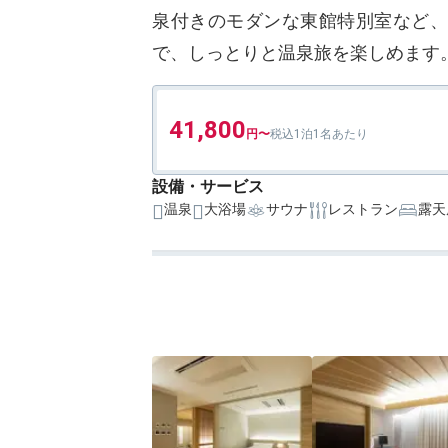
泉付きのモダンな東館特別室など、
で、しっとりと温泉旅を楽しめま
41,800
1泊1名あたり
設備・サービス
温泉
大浴場
サウナ
レストラン
露天