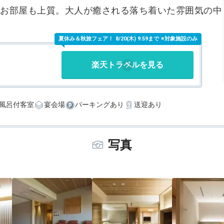
お部屋も上質。大人が癒される落ち着いた雰囲気の中
す。
夏休み＆秋旅フェア！
8/20(木) 9:59まで ※対象施設のみ
楽天トラベルを見る
風呂付客室
宴会場
パーキングあり
送迎あり
写真