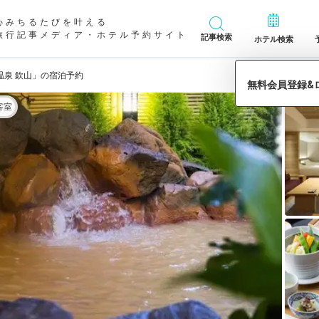
心みちるたびを叶える
旅行記事メディア・ホテル予約サイト
記事検索
ホテル検索
温泉 欽山」の宿泊予約
客室