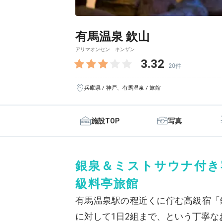
有馬温泉 欽山
アリマオンセン キンザン
3.32
20件
兵庫県 / 神戸、有馬温泉 / 旅館
施設TOP
写真
銀泉＆ミストサウナ付き
級料亭旅館
有馬温泉駅の程近くに佇む高級宿「
に対して1日2組まで、という丁寧