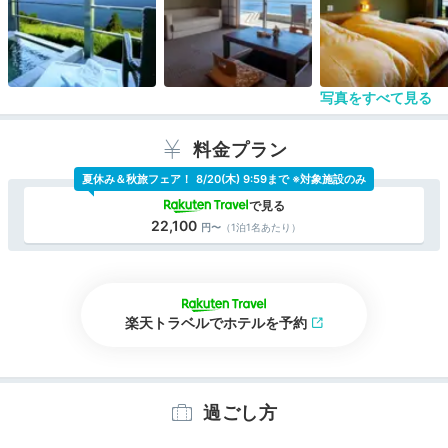
め、モノレールが戻ってくるまで１０分近く待つこ
とになりました。
チェックアウト時は、カートを事前にお願いしカー
トの準備できたとスタッフより連絡をもらい外に出
てみるとカートがありませんでした。
写真をすべて見る
ほかの客が私たちが呼んだカートに乗ったようで
す。
スタッフが謝罪して再度カートを手配してくれまし
料金プラン
たが、それなら歩いたほうが早かったです。
夏休み＆秋旅フェア！
8/20(木) 9:59まで ※対象施設のみ
温泉のお湯はとても質が良かったです。しかし、か
なり熱いのでお水で調整するのが大変でした。
食事は朝夕部屋食でいただくことができました。
22,100
（1泊1名あたり）
朝食は小食の私でさえ量が少ないと感じました。
夕食は、風花懐石をいただきました。
ビールは生ビール１杯９００円。意外とお高いで
す。
冷蔵庫には無料のミネラルウォーターが２本ありま
楽天トラベルでホテルを予約
す。
ビールなどは有料です。
コーヒーはドトールのドリップ珈琲が２つ。そのほ
か煎茶とウーロン茶（粉末）がありました。
過ごし方
洗い場の電球が切れかかっていたのでスタッフに連
絡をしました。