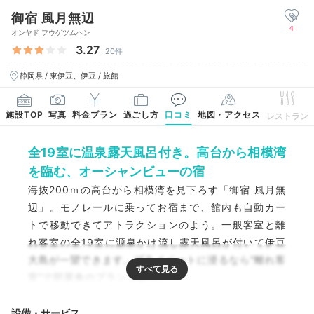
御宿 風月無辺
4
オンヤド フウゲツムヘン
3.27
20件
静岡県 / 東伊豆、伊豆 / 旅館
施設TOP
写真
料金プラン
過ごし方
口コミ
地図・アクセス
レストラン
全19室に温泉露天風呂付き。高台から相模湾
を臨む、オーシャンビューの宿
海抜200ｍの高台から相模湾を見下ろす「御宿 風月無
辺」。モノレールに乗ってお宿まで、館内も自動カー
トで移動できてアトラクションのよう。一般客室と離
れ客室の全19室に源泉かけ流し露天風呂が付いて伊豆
大島が一望できます。プライベートに浸るなら“離れ客
室”で部屋食のプランもあり。
設備・サービス