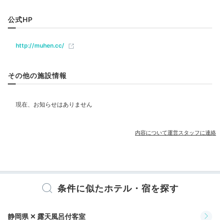
座敷」で夕朝食をいただきます。伊豆の金目鯛や和牛を
ベビー＆子供関連
公式HP
盛り込んだ会席料理は、季節がかわる度に訪れたくなる
味わい。
http://muhen.cc/
部屋情報
露天風呂付客室
その他の施設情報
yuri_szk
その他館内施設
部屋食でゆっくりと会席料理をいただきました。2度目
売店・ギフトショップ
の宿泊でしたが違う内容でした。スタッフも感じが良く
+3
て観光スポットを教えてくれました！
内容について運営スタッフに連絡
アメニティ
テレビ
冷蔵庫
エアコン
スリッパ
洗浄機付トイレ
バスローブ
歯ブラシ
カミソリ
洗顔
シャンプー
リンス
ボディソープ
タオル
バスタオル
ドライヤー
お茶セット
電気ポット
加湿器
2日目
条件に似たホテル・宿を探す
※設備・アメニティは、確認が取れている情報を表示しています。
静岡県 ✕ 露天風呂付客室