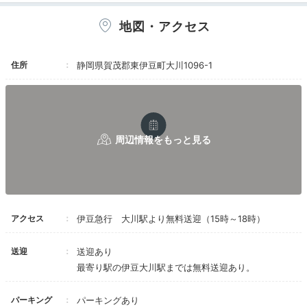
部屋は広く、設備が整っています。タオルやドラ
海がみえる大浴場
イヤーも上質。冷蔵庫が良く冷えるのも嬉しいで
地図・アクセス
大露天風呂「長閑の湯」
す。
でも、翌朝は大雨になり、見える景色は雨雲だけ
住所
静岡県賀茂郡東伊豆町大川1096-1
でした。普通の宿での雨よりも、ずいぶん悲しい
です。離れなので、雨の中を食事処に向かうのも
億劫でした。カートがあるとはいえ…
食事は微妙です。
夕食は、努力賞というところでしょうか。味が濃
いめで、お洒落に仕上げた料理でした。
食事処はチープです。掘り炬燵のような席は座り
にくく、厨房や周囲の騒音が気になりました。
朝食は…残念です。料理が萎んでいて味はしょっ
貸切露天風呂
アクセス
伊豆急行 大川駅より無料送迎（15時～18時）
ぱく、ご飯は水っぽいです。
sleepsoundlyさんの投稿
天気が良い朝は、食事処の窓からも海が見えま
サンセットタイムには、大浴場の「長閑の湯」でまった
す。晴れていれば、それでも楽しく食べられたの
送迎
送迎あり
りしたり、ひたすらにのんびり過ごして、日頃の疲れを
かもしれません。
最寄り駅の伊豆大川駅までは無料送迎あり。
癒しましょう。
天候が全て左右してしまう宿でした。
パーキング
パーキングあり