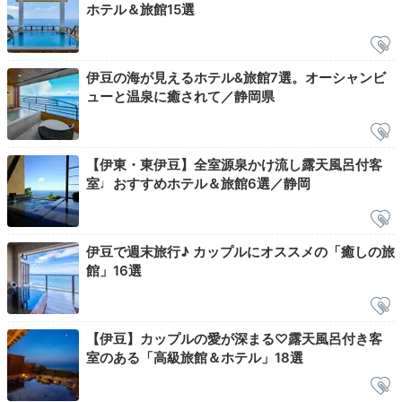
ジの干物、名物の金目鯛の茶漬けにおかずが付いた献
ホテル＆旅館15選
立。一般客室なら朝食も「部屋食」なので、移動がなく
楽ちんです。
伊豆の海が見えるホテル&旅館7選。オーシャンビ
ューと温泉に癒されて／静岡県
yuri_szk
【伊東・東伊豆】全室源泉かけ流し露天風呂付客
朝食もボリュームがあって、魚の干物を中心に名産の金
室♩おすすめホテル＆旅館6選／静岡
目鯛や小鉢、自家製豆腐もあり大満足。部屋食なので焦
+1
って身支度しなくてもいいので楽でした。
伊豆で週末旅行♪ カップルにオススメの「癒しの旅
館」16選
Check-out
10:00
【伊豆】カップルの愛が深まる♡露天風呂付き客
宿を出発
室のある「高級旅館＆ホテル」18選
心温まる2日間に
チェックアウト