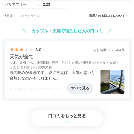
バリアフリー
2.23
お部屋は海抜200ｍ。露天風呂からは相模湾が一望でき
ます。自家源泉かけ流しの温泉を24時間好きな時に楽
情報提供：フォートラベル
表示される口コミについて
しめるのが魅力。大浴場「長閑の湯」もオーシャンビュ
ーです。
カップル・夫婦で宿泊した人の口コミ
3.0
旅行時期 2025年4月
天気が全て
yuri_szk
ひよこ日和
利用目的
観光
利用した際の同行者
カップル・夫婦
１人１泊予算
30,000円未満
露天風呂付きのお部屋なので、少し休んだら早めにお風
海の眺めが最高です。逆に言えば、天気が悪いと
呂に入り、ゆっくりとした時間を過ごしました。
+2
台無しなのかもしれません。
丘の斜面に建つ宿なので、宿へのアクセスに小さ
なモノレール、敷地内の移動にカートを使いま
アクセス
評価なし
コスパ
評価なし
客室
評価なし
接客対応
3.0
す。乗り物好きなお子さんだったら、大喜びだろ
風呂
評価なし
食事・ドリンク
評価なし
バリアフリー
1.0
うと思います。
口コミをもっと見る
Onsen
その立地ですから、海の眺めが素晴らしいです。
部屋は離れ棟の２階でした。露天風呂からの景色
17:00
は、ため息ものです。