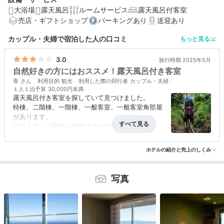
大浴場
露天風呂
ルームサービス
露天風呂付客室
売店・ギフトショップ
パーキングあり
送迎あり
編集部おすすめの３つのポイント
カップル・夫婦で宿泊した人の口コミ
もっと見る
伊豆大島・相模湾を一望できる、オーシャンビューの客
室
3.0
旅行時期 2025年5月
自然好きの方にはおススメ！露天風呂付き客室
全室に自家源泉かけ流しの温泉露天風呂付き
香
利用目的
観光
利用した際の同行者
カップル・夫婦
１人１泊予算
30,000円未満
モノレールに乗ってお宿まで。自動カートでアトラクシ
露天風呂付き客室を探していて見つけました。
ョン気分
特棟、二階棟、一階棟、一般客室、一般客室角部屋
があります。
口コミで、二階棟一階棟はほかの客の音が気になる
とあったので
アクセス
2.0
コスパ
3.0
客室
3.0
接客対応
3.0
風呂
4.5
一般客室角部屋を選びました。
ホテルの紹介と売上のしくみ
食事・ドリンク
3.0
バリアフリー
評価なし
露天風呂付のお部屋で自然に囲まれています。
今の時期は虫は比較的少なかったです。
夏になると蚊などでると思います。
写真
車を駐車場に入れてモノレールでフロントまで行き
ます。
私たち夫婦は３時に駐車場に一番乗りで入庫したの
ですが、送迎の客がその後入ってきたため先にモノ
レールでロビーまで行ってしまいました。そのた