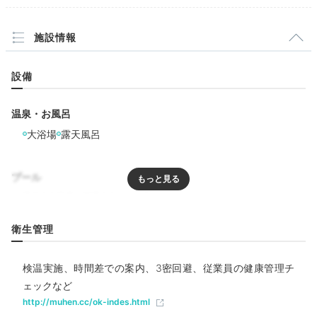
Dinner
施設情報
18:30
設備
プライベートに浸る
「部屋食」で伊豆の宴
温泉・お風呂
大浴場
露天風呂
プール
リラクゼーション
衛生管理
検温実施、時間差での案内、3密回避、従業員の健康管理チ
飲食
ェックなど
料理
ルームサービス
http://muhen.cc/ok-indes.html
一般棟の宿泊者は「部屋食」で。離れ客室は「お食事処