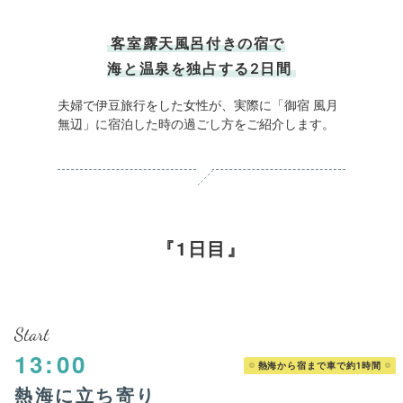
すると部屋にあった懐中電灯を照らして体を洗って
くださいと言われました。
タオルは、バスタオル２枚フェイスタオル２枚でし
客室露天風呂付きの宿で
た。
海と温泉を独占する2日間
トイレから出た際に手を拭くタオルがなかったので
スタッフに聞くとフェイスタオルを使ってください
と言われました。
夫婦で伊豆旅行をした女性が、実際に「御宿 風月
山の上なので大変静かに過ごすことが出来ました。
無辺」に宿泊した時の過ごし方をご紹介します。
入湯税は東伊豆は一人３００円とられました。
作務衣はありました。
1日目
Start
13:00
熱海から宿まで車で約1時間
熱海に立ち寄り