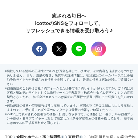
癒される毎日へ
icottoのSNSをフォローして、
リフレッシュできる情報を受け取ろう♪
外観
温泉と伊豆の食に癒された翌日は、スッキリとした自分
になっているはず。軽やかな足取りでチェックアウトし
て、次の目的地へ向かいましょう。
Sightseeing
TOP
全国のホテル・宿
静岡県
東伊豆
「御宿 風月無辺」の宿泊予約