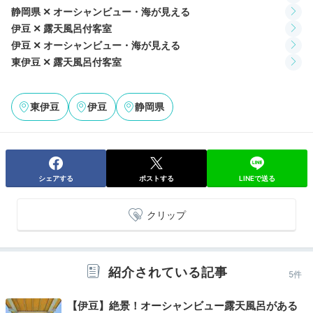
Breakfast
静岡県 ✕ オーシャンビュー・海が見える
08:00
伊豆 ✕ 露天風呂付客室
伊豆 ✕ オーシャンビュー・海が見える
朝食も「部屋食」で。
東伊豆 ✕ 露天風呂付客室
伊豆の恵をいただきます
東伊豆
伊豆
静岡県
シェアする
ポストする
LINEで送る
クリップ
紹介されている記事
5件
ねこぐるめlolさんの投稿
朝食は、漬け・塩焼き・煮付けで味わえる金目鯛と、ア
【伊豆】絶景！オーシャンビュー露天風呂がある