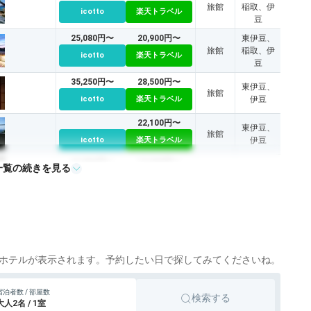
旅館
稲取、伊
icotto
楽天トラベル
豆
25,080円〜
20,900円〜
東伊豆、
旅館
稲取、伊
icotto
楽天トラベル
豆
35,250円〜
28,500円〜
東伊豆、
旅館
icotto
楽天トラベル
伊豆
22,100円〜
東伊豆、
旅館
icotto
楽天トラベル
伊豆
10,884円〜
13,000円〜
一覧の続きを見る
旅館
東伊豆
icotto
楽天トラベル
東伊豆、
旅館
icotto
伊豆
ホテルが表示されます。予約したい日で探してみてくださいね。
宿泊者数 / 部屋数
検索する
大人2名 / 1室