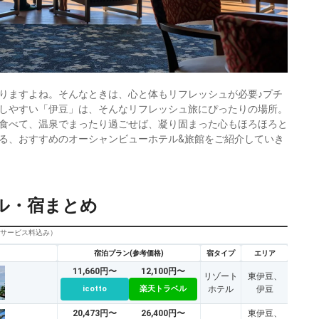
りますよね。そんなときは、心と体もリフレッシュが必要♪プチ
しやすい「伊豆」は、そんなリフレッシュ旅にぴったりの場所。
食べて、温泉でまったり過ごせば、凝り固まった心もほろほろと
る、おすすめのオーシャンビューホテル&旅館をご紹介していき
ル・宿まとめ
びサービス料込み）
宿泊プラン(参考価格)
宿タイプ
エリア
11,660円〜
12,100円〜
リゾート
東伊豆、
icotto
楽天トラベル
ホテル
伊豆
20,473円〜
26,400円〜
東伊豆、