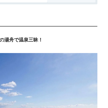
2の湯舟で温泉三昧！