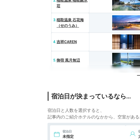
2.
稲取温泉 稲取銀水
荘
3.
稲取温泉 石花海
（せのうみ）
4.
吉祥CAREN
5.
御宿 風月無辺
6.
北川温泉ホテル
宿泊日が決まっているなら…
7.
望水
宿泊日と人数を選択すると、
記事内のご紹介ホテルのなかから、空室がある
宿泊日
未指定