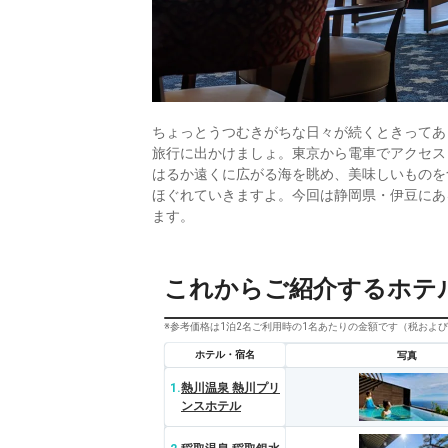
ちょっとうつむきがちな日々が続くときってあ
旅行に出かけましょ。東京から電車でアクセス
はるか遠くに広がる海を眺め、美味しいものを
ほぐれていきますよ。今回は静岡県・伊豆にあ
ます。
これからご紹介するホテ
※参考価格は1泊2名ご利用時の1名あたりの金額です（税およ
ホテル・宿名
写真
1.
熱川温泉 熱川プリ
ンスホテル