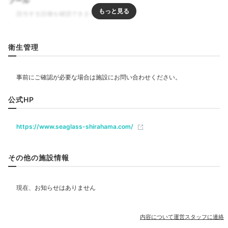
プール
Freetime
リラクゼーション
1stコテージから灯台まで徒歩約8
15:30
分
衛生管理
海へとぶらり
飲食
愛犬とお散歩タイム
公式HP
ベビー＆子供関連
https://www.seaglass-shirahama.com/
部屋情報
その他の施設情報
その他館内施設
野島崎灯台
根本
アメニティ
内容について運営スタッフに連絡