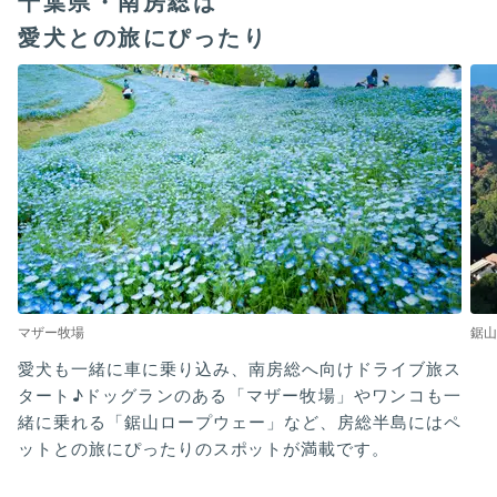
千葉県・南房総は
愛犬との旅にぴったり
マザー牧場
鋸山
愛犬も一緒に車に乗り込み、南房総へ向けドライブ旅ス
タート♪ドッグランのある「マザー牧場」やワンコも一
緒に乗れる「鋸山ロープウェー」など、房総半島にはペ
ットとの旅にぴったりのスポットが満載です。