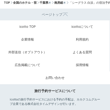
TOP
全国のホテル・宿
千葉県
南房総
「シーグラス 白浜」の宿泊予
ページトップ
Breakfast
08:00
icotto TOP
icottoについて
朝食は南房総グルメを
企業情報
利用規約
デリバリー
外部送信（オプトアウト）
よくある質問
広告掲載について
採用情報
お問い合わせ
旅行予約サービスについて
icottoの旅行予約サービスにおける予約の手配は、カカクコムグルー
プ企業である株式会社タイムデザインが行います。
朝食セット一例