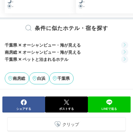
-
-
-
-
BBQ一例
ケ
条件に似たホテル・宿を探す
夕食は和牛や地元の「里見和豚」を盛り込んだBBQセ
ットやしゃぶしゃぶセットをお部屋に届けてもらうこと
千葉県 ✕ オーシャンビュー・海が見える
ができるほか、
イタリアンや和食のケータリング、自炊
南房総 ✕ オーシャンビュー・海が見える
も可能
。気兼ねすることなく家族のペースで食事を楽し
千葉県 ✕ ペットと泊まれるホテル
めます。
南房総
白浜
千葉県
yako_suzuka
地元のブランド豚「里見和豚」のしゃぶしゃぶをいただ
シェアする
ポストする
LINEで送る
きました。部屋の中にカセットコンロやお鍋などがある
+4
ので、好きなタイミングで食べられるのもありがたかっ
たです。
クリップ