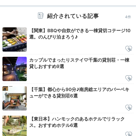
紹介されている記事
4件
2日目
【関東】BBQや自炊ができる一棟貸切コテージ10
選。のんびり泊まろう♪
Morning
カップルでまったりステイ♡千葉の貸別荘・一棟
07:00
貸しおすすめ9選
爽やかな光に包まれ
優雅な朝風呂タイム
【千葉】都心から90分♪南房総エリアのバーベキ
ューができる貸別荘6選
【東日本】ハンモックのあるホテルでリラック
ス。おすすめホテル6選