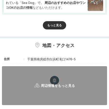
れている「Sea Dog」で。
周辺のおすすめのお店やワン
+1
コOKのお店の情報
などもいただけます。
Room
14:30
地図・アクセス
プライベート空間で
海を眺めてゆったり
住所
千葉県南房総市白浜町滝口1476-5