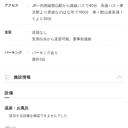
アクセス
JR＞内房線館山駅から路線バスで40分 高速バス＞東
京駅より房総なのはな号で160分 車＞館山道富浦Ｉ
1st・リビング
2n
Ｃより30分
3つのコテージは全てオーシャンビュー。「野島埼灯
送迎
送迎なし
台」が近い「1st」、海が目の前の「2nd」「3rd」。い
安房白浜から送迎可能。要事前連絡
ずれも床暖房のタイルフロアで愛犬も快適です。庭には
ベンチや屋外シャワーも。
ペット用グッズの用意もあり
パーキング
パーキングあり
ます。
屋外3台
施設情報
yako_suzuka
設備
今回は1stコテージに宿泊。部屋から海も見えるし、
「野島埼灯台」も近くお散歩に良い立地です。非現実感
+4
を求めるなら海が真ん前に見える2nd／3rdがおすすめ
温泉・お風呂
です。