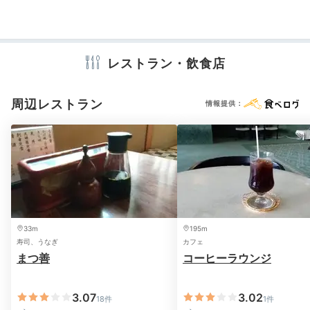
国の登録有形文化財「野島埼灯台」の周辺には散策路が
テレビ
冷蔵庫
洗浄機付トイレ
歯ブラシ
カミソリ
シャンプー
あり、雄大な太平洋と白亜の灯台のコントラストを楽し
リンス
ボディソープ
タオル
バスタオル
ドライヤー
むことができます。海辺の道を愛犬とただ歩くだけでも
お茶セット
キッチン
電子レンジ
爽やかな気分に。
レストラン・飲食店
※設備・アメニティは、確認が取れている情報を表示しています。
周辺レストラン
情報提供：
Dinner
18:00
夕暮れの海を眺め
BBQディナー
33m
195m
寿司、うなぎ
カフェ
まつ善
コーヒーラウンジ
3.07
3.02
18件
1件