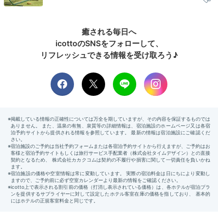
癒される毎日へ
icottoのSNSをフォローして、
2nd／3rd・バスルーム
1s
リフレッシュできる情報を受け取ろう♪
せっかくの旅の朝。早起きして
オーシャンビューのバス
ルーム
で贅沢に朝風呂なんていかがでしょう。洗濯機が
各棟にあるので、さっと洗濯を済ませてしまうこともで
きますよ。お風呂上りはお庭で潮風を浴びてクールダウ
ン。
yako_suzuka
朝はわんことお散歩してから、お風呂にお湯を張ってま
ったり朝風呂を楽しみました。 お風呂から海が見える
+1
ので開放感抜群です♪