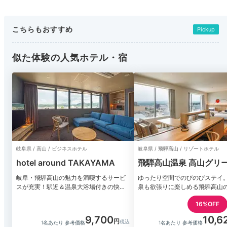
こちらもおすすめ
Pickup
似た体験の人気ホテル・宿
岐阜県 / 高山 / ビジネスホテル
岐阜県 / 飛騨高山 / リゾートホテル
hotel around TAKAYAMA
飛騨高山温泉 高山グリ
テル
岐阜・飛騨高山の魅力を満喫するサービ
ゆったり空間でのびのびステイ
スが充実！駅近＆温泉大浴場付きの快適
泉も欲張りに楽しめる飛騨高山
ホテル
16%OFF
9,700
10,6
1名あたり 参考価格
1名あたり 参考価格