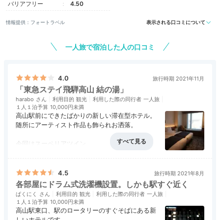
バリアフリー
4.50
情報提供：フォートラベル
表示される口コミについて
フロントロビー
ラウ
一人旅で宿泊した人の口コミ
ホテルに足を踏み入れると、木工が盛んな飛騨高山らし
い、温もりのある空間が広がっています。ラウンジは一
枚板のテーブルが印象的。癒しの空間で休憩したら、ア
4.0
旅行時期 2021年11月
メニティバーで必要なものを選び、さっそくお部屋に向
「東急ステイ飛騨高山 結の湯」
かいましょ。
harabo
利用目的
観光
利用した際の同行者
一人旅
１人１泊予算
10,000円未満
高山駅前にできたばかりの新しい滞在型ホテル。
随所にアーティスト作品も飾られお洒落。
今回はスーペリアツイン。
masu.trip
部屋自体は特に特徴はないが
アクセス
5.0
コスパ
4.0
客室
3.0
接客対応
3.0
風呂
4.0
窓側にソファーもあって寛げる。
食事・ドリンク
3.0
バリアフリー
評価なし
1階のラウンジがとても開放的。ほかの旅行客と交流できるような空
このソファーはベッドになるので3人でも泊まれ
4.5
旅行時期 2021年8月
間でした。
る工夫。
各部屋にドラム式洗濯機設置。しかも駅すぐ近く
ぱくにく
利用目的
観光
利用した際の同行者
一人旅
電気ポットや空の冷蔵庫、洗濯乾燥機、電子レン
１人１泊予算
10,000円未満
ジなども完備。
高山駅東口、駅のロータリーのすぐそばにある新
長期滞在にもおすすめ。
しいホテルです。