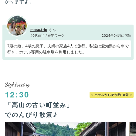
がりますよ。
masu.trip
40代前半 / 在宅ワーク
2024年04月に宿泊
7歳の娘、4歳の息子、夫婦の家族4人で旅行。私達は愛知県から車で
行き、ホテル専用の駐車場を利用しました。
Sightseeing
12:30
ホテルから徒歩約10分
「高山の古い町並み」
でのんびり散策♪