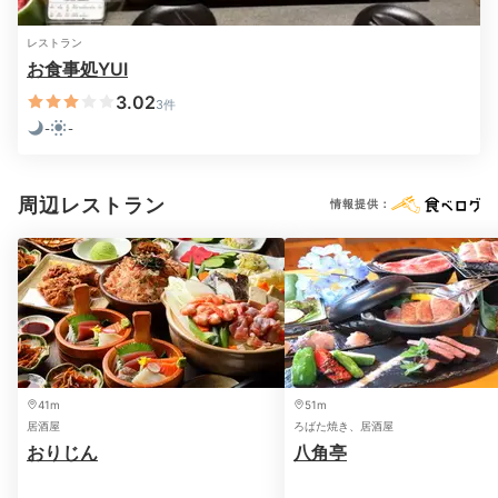
レストラン
お食事処YUI
3.02
3件
-
-
夕食／選べるメイン料理一例
夕
周辺レストラン
情報提供：
食事処で頂く夕食は、
選べるメイン料理、刺身盛り、和
洋ハーフビュッフェ
の豪華なセット。選べるメインには
飛騨牛を使った料理もあり、地元の味を堪能できます。
徒歩圏内に飲食店があるので、その日の気分で外食を楽
しむのも◎。
41m
51m
居酒屋
ろばた焼き、居酒屋
おりじん
八角亭
masu.trip