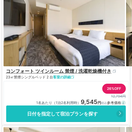
コンフォート ツインルーム 禁煙 / 洗濯乾燥機付き​
23㎡
禁煙
シングルベッド 2 台
客室の詳細
26%OFF
12,794円
9,545
1名あたり（1泊2名利用時）
日付を指定して宿泊プランを探す