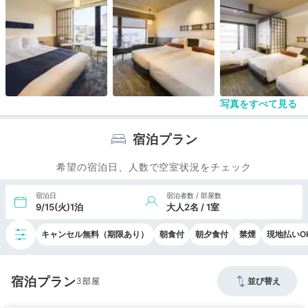
べるところがあまりないのでつけておいた方が無難
です。
写真をすべて見る
宿泊プラン
希望の宿泊日、人数で空室状況をチェック
宿泊日
宿泊者数 / 部屋数
9/15(火)1泊
大人2名 / 1室
キャンセル無料（期限あり）
朝食付
朝夕食付
禁煙
現地払いO
宿泊プラン
3
並び替え