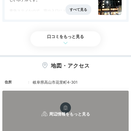
Room
バスルームはユニットで狭いが快適な大浴場があ
東急ステイなので、室の入口にドラム式の洗濯機
15:20
るので大丈夫。
が置かれています。
アメニティは歯ブラシのみで完備で
アクセス
4.5
コスパ
4.0
客室
4.5
接客対応
3.5
風呂
4.0
夏暑い日が続いていて街歩きするたびに汗だくだ
飛騨高山の伝統を
食事・ドリンク
評価なし
バリアフリー
評価なし
1階に自由に持っていけるアメニティが置かれて
ったので、その前に着替えた服も含め、滞在中洗
いる。
濯機はフル活用させていただきました。
取り入れたお部屋
口コミをもっと見る
髭剃りやブラシ、紅茶や緑茶などのティバッグ、
化粧水、綿棒、コットンなど。
飛騨高山温泉の広い浴場もあり、１階にはバーも
あり、観光にも良い立地と申し分のないホテルで
大浴場もデザイナーズ仕様でお洒落。露天風呂も
す。強いて言えば、宿泊した客室は机がなく、簡
あり。
易ベッドに座って小さいテーブルを使う感じだっ
地図・アクセス
男女入れ替え制で2つの異なるデザインの温泉が
たので、デスクワークする場合は向かないかもし
楽しめる。
れません。
雰囲気は高級旅館の大浴場のよう。駅前とは思え
住所
ない。
岐阜県高山市花里町4-301
敷地内にある駐車場は、連泊中に取れれば滞在中
キープしておけます。
最上階には展望ラウンジや足湯などもある。
また、駅を挟みますが、西口の駐車場に停めた場
便利な立地で観光にもビジネスにもお勧め。
合は提携で無料で利用できました。
ホテル南側にもコインパーキングがあったので、
コンフォートツイン
ツイ
・初日；コインパーキングで荷物下ろし →西口
へ
212の客室は、飛騨家具や春慶塗などの伝統を取り入れ
・最終日前日：車の少ない時間に敷地内の駐車場
たおしゃれな空間。ツインやダブルの他、4人までOK