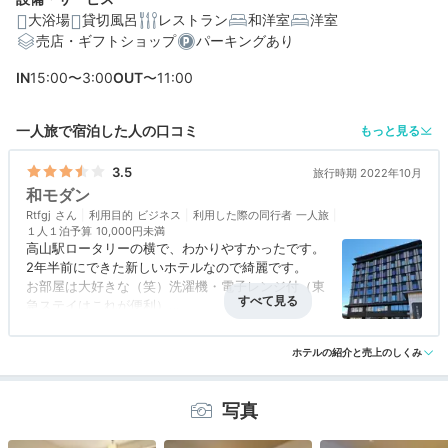
大浴場
貸切風呂
レストラン
和洋室
洋室
売店・ギフトショップ
パーキングあり
IN
15:00〜3:00
OUT
〜11:00
編集部おすすめの３つのポイント
一人旅で宿泊した人の口コミ
もっと見る
駅も「高山の古い町並み」も徒歩10分圏内。観光に便利
な立地
3.5
旅行時期 2022年10月
和モダン
心身癒される♪木の温もりを感じる庭園温泉大浴場と貸切
露天風呂
Rtfgj
利用目的
ビジネス
利用した際の同行者
一人旅
１人１泊予算
10,000円未満
高山駅ロータリーの横で、わかりやすかったです。
飛騨牛カレーや郷土料理も！ほっこり落ち着く朝食ビュ
ッフェ
2年半前にできた新しいホテルなので綺麗です。
お部屋は大好きな（笑）洗濯機・電子レンジ付（東
急ステイはこれが便利）
ユニットバスでしたがほかの同じようなホテルと比
アクセス
5.0
コスパ
4.0
客室
3.5
接客対応
4.0
風呂
評価なし
べるとちょっと広い造りでした。
ホテルの紹介と売上のしくみ
食事・ドリンク
評価なし
バリアフリー
5.0
ロビーやエレベーターのエントランス、お部屋もち
ょっと和モダンのような、ライトも和紙だったり窓
写真
が障子だったり、外国人向けなのかな・・・と
食事はとらなかったのでわかりませんが周りには食