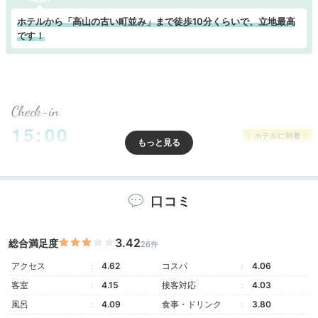
ホテルから「高山の古い町並み」まで徒歩10分くらいで、立地最高
です！
Check-in
15:00
ホテルに到着
木の温もりを感じつつ
チェックイン
口コミ
3.42
総合満足度
26件
アクセス
4.62
コスパ
4.06
客室
4.15
接客対応
4.03
風呂
4.09
食事・ドリンク
3.80