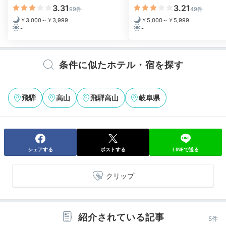
私達は、高山の街で食べ歩きを楽しみました。
3.31
3.21
99件
49件
￥3,000～￥3,999
￥5,000～￥5,999
-
-
Relax
条件に似たホテル・宿を探す
20:00
眺めの良いラウンジで
飛騨
高山
飛騨高山
岐阜県
夜の寛ぎタイム
シェアする
ポストする
LINEで送る
クリップ
紹介されている記事
5件