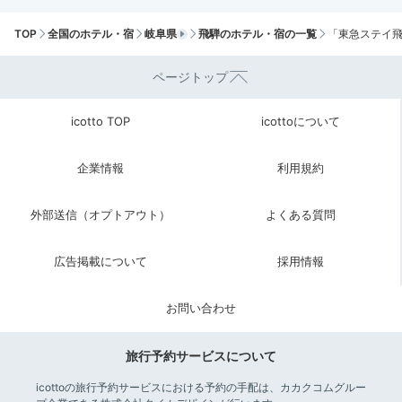
朝食／和洋ビュッフェ一例①
朝
TOP
全国のホテル・宿
岐阜県
飛騨のホテル・宿の一覧
「東急ステイ飛
朝食も開放的な「お食事処YUI」で頂きます。"里山の
朝"がテーマの和洋ビュッフェで、ほっこり落ち着く郷
ページトップ
土料理がずらり。
飛騨牛カレーや朴葉みそ焼き、パンな
どの洋食
も並びます。地元の味を楽しみ朝から元気満タ
icotto TOP
icottoについて
ンに！
企業情報
利用規約
外部送信（オプトアウト）
よくある質問
masu.trip
広告掲載について
採用情報
飛騨高山らしいグルメがありました。
飛騨牛乳もおいしかったで
す！
お問い合わせ
旅行予約サービスについて
Check-out
icottoの旅行予約サービスにおける予約の手配は、カカクコムグルー