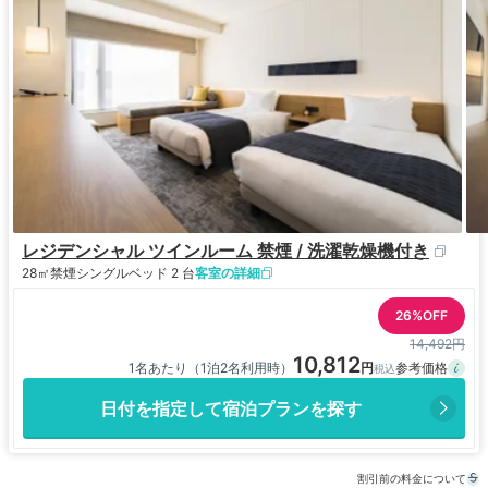
レジデンシャル ツインルーム 禁煙 / 洗濯乾燥機付き​
28㎡
禁煙
シングルベッド 2 台
客室の詳細
26%OFF
14,492円
10,812
1名あたり（1泊2名利用時）
日付を指定して宿泊プランを探す
割引前の料金について