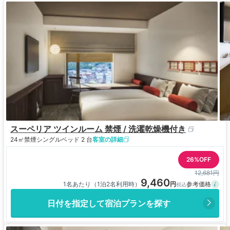
スーペリア ツインルーム 禁煙 / 洗濯乾燥機付き​
24㎡
禁煙
シングルベッド 2 台
客室の詳細
26%OFF
12,681円
9,460
1名あたり（1泊2名利用時）
日付を指定して宿泊プランを探す