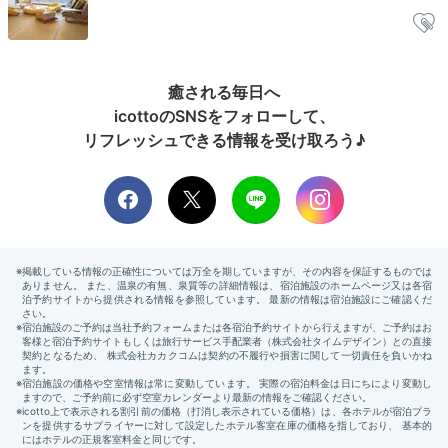
2日目
癒される毎日へ
Breakfast
icottoのSNSをフォローして、
07:30
リフレッシュできる情報を受け取ろう♪
ほっこり落ち着く
朝食ビュッフェ