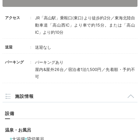
を確保し、最終日の荷物積み
の和洋室や、ミニキッチン付きのお部屋もあります。
客
という感じで駐車場は使い分けました。
室によっては電子レンジと洗濯乾燥機付き
で、長期滞在
アクセス
JR「高山駅」乗鞍口(東口)より徒歩約2分／東海北陸自
にも◎。
動車道「高山西IC」より車で約15分。または「高山
IC」より約10分
送迎
送迎なし
masu.trip
パーキング
パーキングあり
部屋ですぐに洗濯できるので便利でした！電子レンジが
屋内&屋外26台／宿泊者1泊1,500円／先着順・予約不
あるのも良かったです。また
私達が宿泊した部屋からは
+2
可
電車が見えて、子供が大興奮でした！
施設情報
Onsen
設備
16:00
温泉・お風呂
庭園を眺めながら
大浴場
貸切風呂