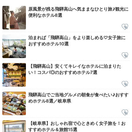
原風景が残る飛騨高山へ気ままなひとり旅♪観光に
展望ラウンジ
足湯
便利なホテル8選
食後は、フロント横のカフェ＆バーでドリンクを味わっ
てはいかが。夜景や北アルプスを望む「展望ラウンジ」
で読書をしたり、足湯でのんびり温まるのもおすすめ。
泊まれば「飛騨高山」をより楽しめる♡女子旅に
様々な館内施設があり、夜も充実した時間を過ごせます
おすすめホテル10選
よ。
【飛騨高山】安くてキレイなホテルに泊まりた
い！コスパ◎のおすすめホテル7選
masu.trip
おしゃれなラウンジで北アルプスを一望できました。
無
飛騨高山でご当地グルメの朝食が食べたい♪おすす
料の足湯と、夜遅くまでやっているカフェも◎。
+1
めホテル8選／岐阜県
【岐阜県】おしゃれ宿で心ときめく女子旅を！お
すすめホテル＆旅館15選