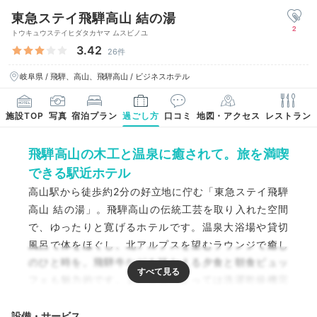
東急ステイ飛騨高山 結の湯
2
トウキュウステイヒダタカヤマ ムスビノユ
3.42
26件
岐阜県 / 飛騨、高山、飛騨高山 / ビジネスホテル
施設TOP
写真
宿泊プラン
過ごし方
口コミ
地図・アクセス
レストラン
飛騨高山の木工と温泉に癒されて。旅を満喫
できる駅近ホテル
高山駅から徒歩約2分の好立地に佇む「東急ステイ飛騨
高山 結の湯」。飛騨高山の伝統工芸を取り入れた空間
で、ゆったりと寛げるホテルです。温泉大浴場や貸切
風呂で体をほぐし、北アルプスを望むラウンジで癒し
のひと時を。飛騨牛などを味わえる夕食と朝食ビュッ
フェも魅力的です。また客室によっては洗濯乾燥機完
備で、利便性も◎。伝統を感じつつ快適に旅を満喫で
きますよ。
設備・サービス