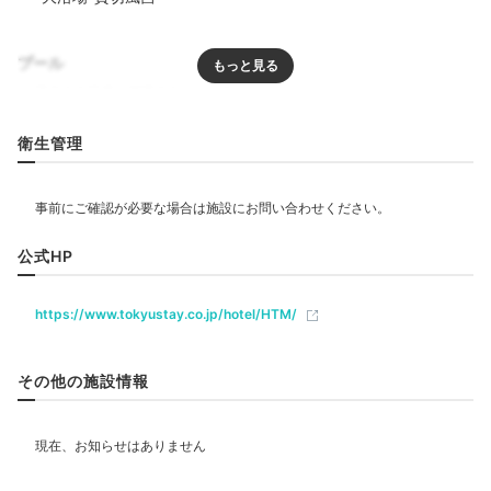
ゆったり温泉浴
プール
リラクゼーション
衛生管理
飲食
レストラン
公式HP
温泉大浴場 瓢箪の湯
温泉
https://www.tokyustay.co.jp/hotel/HTM/
ベビー＆子供関連
館内には、飛騨高山温泉を楽しめる大浴場があります。
檜の香りに包まれ、日本庭園を眺めつつリラックス。歩
その他の施設情報
部屋情報
き疲れた体をほぐしましょ。
夜景を望む3つの有料貸切
露天風呂
もあり、プライベートな時間を満喫できます
和洋室
洋室
インターネット利用可能
Wi-Fi利用可能
よ。