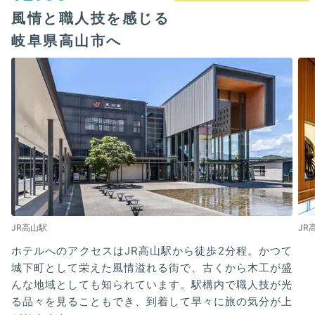
風情と職人技を感じる
岐阜県高山市へ
JR高山駅
JR
ホテルへのアクセスはJR高山駅から徒歩2分程。かつて
城下町として栄えた風情溢れる街で、古くから木工が盛
んな地域としても知られています。駅構内で職人技が光
る品々を見ることもでき、到着して早々に旅の気分が上