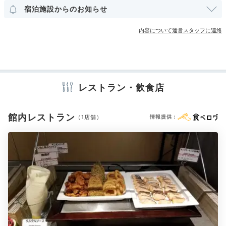
その他館内施設
宿泊施設からのお知らせ
売店・ギフトショップ
クリーニングサービス
内容について運営スタッフに連絡
masu.trip
アメニティ
貸切露天風呂があるのは子連れには助かります！
家族で
テレビ
冷蔵庫
スリッパ
洗浄機付トイレ
浴衣
歯ブラシ
ゆったり満喫できました。大浴場では日本庭園を見なが
+1
シャンプー
コンディショナー
ボディソープ
バスタオル
ら温泉に入れて、とても気持ち良かったです。
ドライヤー
キッチン
電子レンジ
レストラン・飲食店
館内レストラン
（1店舗）
情報提供：
※設備・アメニティは、確認が取れている情報を表示しています。
Dinner
17:30
郷土料理も並ぶ
バラエティ豊かな夕食