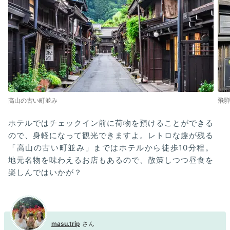
高山の古い町並み
飛騨
ホテルではチェックイン前に荷物を預けることができる
ので、身軽になって観光できますよ。レトロな趣が残る
「高山の古い町並み」まではホテルから徒歩10分程。
地元名物を味わえるお店もあるので、散策しつつ昼食を
楽しんではいかが？
masu.trip