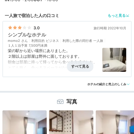
一人旅で宿泊した人の口コミ
もっと見る
3.0
旅行時期 2022年10月
シンプルなホテル
momo2
利用目的
ビジネス
利用した際の同行者
一人旅
１人１泊予算
7,500円未満
栄の駅から近い場所にありました。
２階以上は部屋は野外に面しております。
朝食は部屋に持って帰ってから食べる方式でした。
とても狭く、食べるスペースがないので納得でした
が
アクセス
3.5
コスパ
3.5
客室
3.0
接客対応
3.0
風呂
2.0
エレベーターを上がる際はカードをかざす必要があ
食事・ドリンク
3.5
バリアフリー
3.0
ります。
ホテルの紹介と売上のしくみ
面倒ですが、時間を気にすることなくゆっくり食べ
られたのはありがたかったです。
写真
種類も少なくシンプルでしたが、フォカッチャなど
美味しいパン、お塩とオリーブオイルが
あったのは嬉しかった。
（よくある食パンなどではなかったので）
個人的にはバスタブなくシャワーだけは少しテンシ
ョン低かったです。