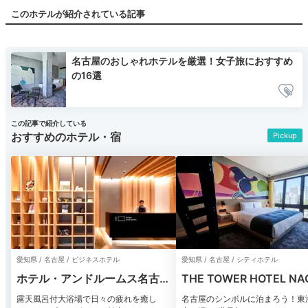
このホテルが紹介されている記事
名古屋のおしゃれホテルを厳選！女子旅におすすめ
の16選
この記事で紹介している
おすすめのホテル・宿
Pickup
愛知県 / 名古屋 / ビジネスホテル
愛知県 / 名古屋 / シティホテル
ホテル・アンドルームス名古屋
THE TOWER HOTEL NA
栄
露天風呂付大浴場で日々の疲れを癒し
名古屋のシンボルに泊まろう！東