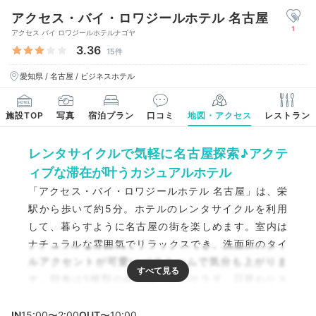
アクセス・バイ・ロワジールホテル 名古屋
1
アクセス バイ ロワジールホテルナゴヤ
3.36
15件
愛知県 / 名古屋 / ビジネスホテル
施設TOP
写真
宿泊プラン
口コミ
地図・アクセス
レストラン
レンタサイクルで気軽に名古屋探索♪アクテ
ィブな滞在が叶うカジュアルホテル
「アクセス・バイ・ロワジールホテル 名古屋」は、栄
駅から歩いて約5分。ホテルのレンタサイクルを利用
して、暮らすように名古屋の街を楽しめます。室内は
ナチュラルな雰囲気でリラックスでき、洗面所のタイ
ルアクセントが可愛いバスルームで気分も上がりま
す。朝食は5種類の自家製パンにサラダ、日替わりス
ープといったセットメニューをお部屋で楽しめ、新し
い一日を穏やかにスタートできますよ。
IN
15:00〜2:00
OUT
〜10:00