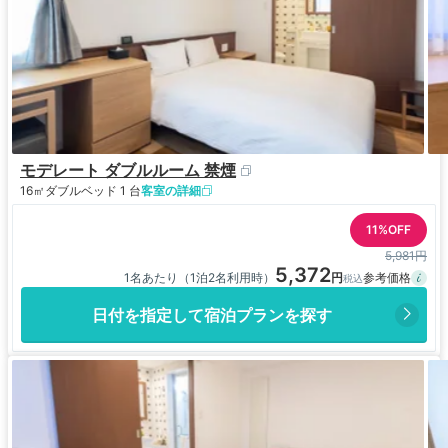
モデレート ダブルルーム 禁煙
16㎡
ダブルベッド 1 台
客室の詳細
11%OFF
5,981円
5,372
1名あたり（1泊2名利用時）
日付を指定して宿泊プランを探す