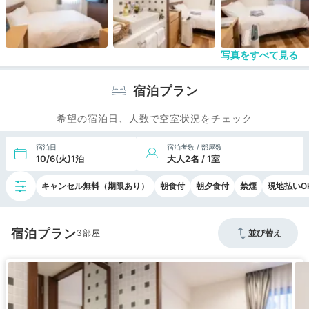
ただ、いろんな手間、サービスを省き、金額を下げ
てくれているので満足です！
写真をすべて見る
宿泊プラン
希望の宿泊日、人数で空室状況をチェック
宿泊日
宿泊者数 / 部屋数
10/6(火)1泊
大人2名 / 1室
キャンセル無料（期限あり）
朝食付
朝夕食付
禁煙
現地払いO
宿泊プラン
3
並び替え