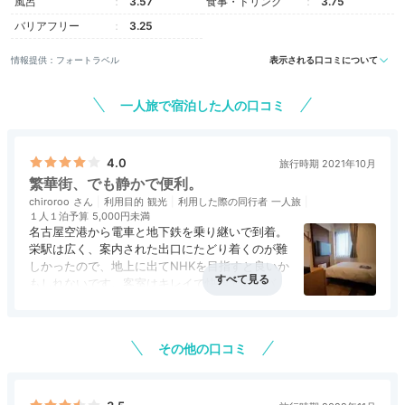
風呂
3.57
食事・ドリンク
3.75
バリアフリー
3.25
情報提供：フォートラベル
表示される口コミについて
一人旅で宿泊した人の口コミ
4.0
旅行時期 2021年10月
繁華街、でも静かで便利。
chiroroo
利用目的
観光
利用した際の同行者
一人旅
１人１泊予算
5,000円未満
名古屋空港から電車と地下鉄を乗り継いで到着。
栄駅は広く、案内された出口にたどり着くのが難
しかったので、地上に出てNHKを目指すと良いか
もしれないです。客室はキレイで快適です。バス
タブ無しのシャワーだけですが、難点はありませ
アクセス
4.0
コスパ
4.0
客室
3.0
接客対応
3.0
風呂
3.0
ん。最上階客室ロビー、もちろん屋根はあります
食事・ドリンク
評価なし
バリアフリー
評価なし
が屋外と通じているので、冬場はもしかるすと寒
その他の口コミ
い？。客室ドアから寒気が入るのではないか、と
心配になりました。今回は１０月とはいえ、暑い
日だったので特に問題なく過ごせました。総合的
に全く問題なく過ごせましたし、良いホテルだっ