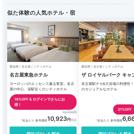
似た体験の人気ホテル・宿
愛知県 / 名古屋 / シティホテル
愛知県 / 名古屋 / シティホテル
名古屋東急ホテル
ザ ロイヤルパーク キャ
名古屋
ヨーロッパのエッセンス薫る客室。名古
名古屋駅チカ&大浴場の利便性！
屋の中心、栄駅近くのシティホテル
のカジュアルなホテル
18%OFF & ログインでさらにお
得！
21%OFF
13,230円
10,923
6,6
1名あたり 参考価格
1名あたり 参考価格
宿泊プランを探す
宿泊プランを探す