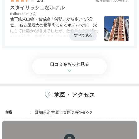
3.5
旅行時期 2022年11月
た印象です。
スタイリッシュなホテル
chiba-chan
地下鉄東山線・名城線「栄駅」から歩いて5分
位、 名古屋最大の繁華街にあるホテルです。 栄
にしては静かな環境でしたが、飲食店などが少な
かったので、食事をするには少し歩く必要があり
ました。 客室は、狭かったですが綺麗でスタイ
リッシュだったので、ゆっくりと過ごすことがで
きました。
口コミをもっと見る
地図・アクセス
住所
愛知県名古屋市東区東桜1-9-22