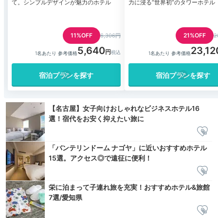
て。シンプルデザインが魅力のホテル
力に浸る“世界初”のタワーホテル
11%OFF
21%OFF
6,306円
2
5,640
23,12
1名あたり 参考価格
1名あたり 参考価格
宿泊プランを探す
宿泊プランを探す
【名古屋】女子向けおしゃれなビジネスホテル16
選！宿代をお安く抑えたい旅に
「バンテリンドーム ナゴヤ」に近いおすすめホテル
15選。アクセス◎で遠征に便利！
栄に泊まって子連れ旅を充実！おすすめホテル&旅館
7選/愛知県