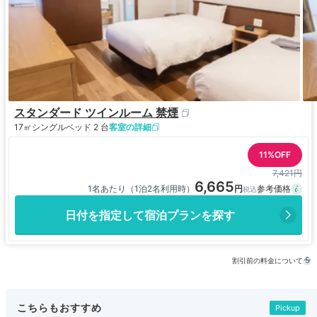
スタンダード ツインルーム 禁煙
17㎡
シングルベッド 2 台
客室の詳細
11%OFF
7,421円
6,665
1名あたり（1泊2名利用時）
日付を指定して宿泊プランを探す
割引前の料金について
こちらもおすすめ
Pickup