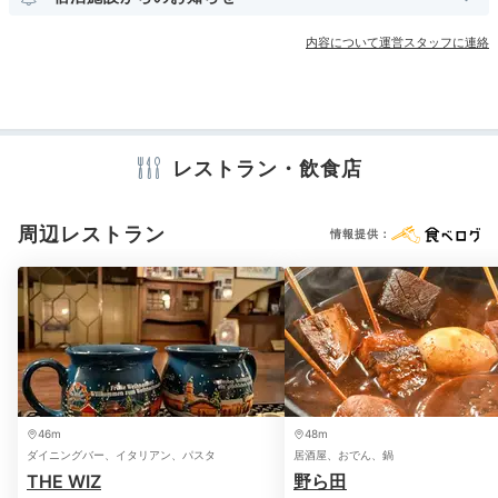
アメニティ
テレビ
冷蔵庫
スリッパ
セーフティボックス
洗浄機付トイレ
内容について運営スタッフに連絡
パジャマ
シャンプー
コンディショナー
ボディソープ
タオル
バスタオル
ドライヤー
電気ポット
レストラン・飲食店
※設備・アメニティは、確認が取れている情報を表示しています。
周辺レストラン
情報提供：
46m
48m
ダイニングバー、イタリアン、パスタ
居酒屋、おでん、鍋
THE WIZ
野ら田