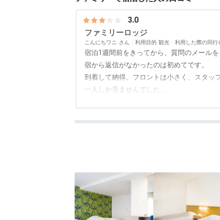
3.0
ファミリーロッジ
こんにちワニ
利用目的
観光
利用した際の同行
宿泊1週間前をきってから、質問のメール
宿から返信がなかったのは初めてです。
到着して納得。フロントは小さく、スタッ
一人しか見ませんでした。
アクセス
3.0
コスパ
3.0
客室
4.0
接客対応
2.0
風呂
2.5
食
お部屋はきれいで、モダンな感じ。
全般的にホテルというか、ファミリーロッ
えないほど上階からの騒音は聞えました。
朝食会場のレストランもかわいく、オレン
な感じでした。
部屋から富士山が見えて綺麗でした。