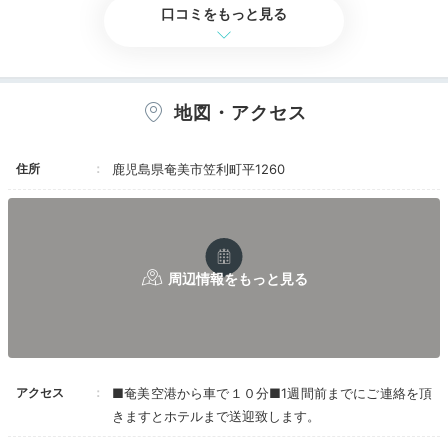
口コミをもっと見る
部屋は最近リニューアルしたのか、綺麗でした。
部屋からの眺めがとてもいいです。
お風呂や洗面が、ビジネスホテル仕様だったのは
少しだけ残念ですが、十分な広さはありました。
十分な広さの大浴場があるのがとても良かったで
地図・アクセス
す。
ただし、大浴場は夜のみ（17:00～22:00）しか
オープンしていないので、朝風呂は楽しめませ
住所
鹿児島県奄美市笠利町平1260
ん。
食事が、ホームページには、奄美料理をアレンジ
したイタリアンが食べられると掲載されていまし
たが、
実際は食べられませんでした。
予約無しだと、丼や、パスタなど単品メニューが
食べられます。
予約すると、奄美大島の会席御膳やコース料理な
どがたべられます。
奄美大島の会席御膳を食べましたが、料金も
2000円程度とお値打ちで、十分満足できまし
アクセス
■奄美空港から車で１０分■1週間前までにご連絡を頂
た。
きますとホテルまで送迎致します。
飲み物は、いも焼酎をはじめ、奄美の黒糖焼酎飲
み比べセットなども置いてあり楽しめます。