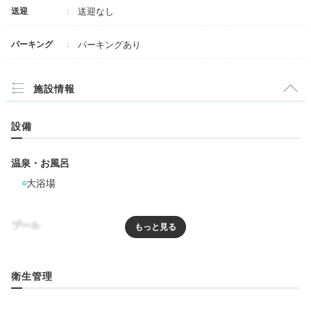
ワインメニューも少しだけありました。
送迎
送迎なし
基本的に十分なサービスのホテルでした。また泊
パーキング
パーキングあり
まりたいです。
施設情報
設備
温泉・お風呂
大浴場
プール
プール
屋外プール
衛生管理
リラクゼーション