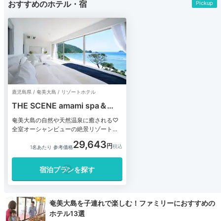
おすすめのホテル・宿
Pickup
鹿児島県 / 奄美大島 / リゾートホテル
THE SCENE amami spa＆
resort
奄美大島の自然や天然温泉に癒される♡
全室オーシャンビューの絶景リゾートホ
テル
29,643
1名あたり 参考価格
宿泊プランを探す
奄美大島を子連れで楽しむ！ファミリーにおすすめの
ホテル13選