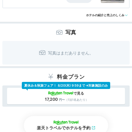
です。バスルームとトイレは分かれていますが、リ
アクセス
4.5
コスパ
3.0
客室
3.5
接客対応
3.0
風呂
2.5
ノベーションされてはいるものの、少し古さを感じ
食事・ドリンク
4.0
バリアフリー
評価なし
ます。
ホテルの紹介と売上のしくみ
203号室は避難梯子が設置された部屋で、窓の外に
は他の部屋とは違い広いベランダデッキがあり、椅
写真
子も2脚置かれ、目の前に広がる太平洋の海を望む
ことができます。
今回利用したプランは朝食のみが付いており、奄美
健康島朝食（和食）を頂きました。長寿の島で食さ
れる地産地消の食材を使った料理は食べたことがな
い料理もありましたが、とても美味しく頂くことが
出来ました。特にさつま芋の入った豚汁が美味でし
た。
料金プラン
接客対応は荷物を運んでくれない等不満なところも
ありましたが、値段相応のホテルでした。
夏休み＆秋旅フェア！
8/20(木) 9:59まで ※対象施設のみ
17,200
（1泊1名あたり）
楽天トラベルでホテルを予約