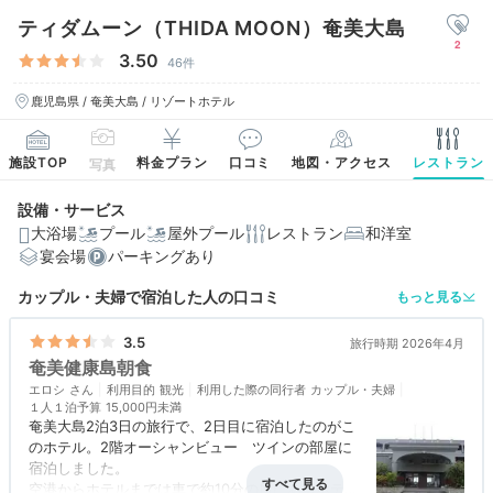
ティダムーン（THIDA MOON）奄美大島
2
3.50
46件
鹿児島県 / 奄美大島 / リゾートホテル
施設TOP
料金プラン
口コミ
地図・アクセス
レストラン
写真
設備・サービス
大浴場
プール
屋外プール
レストラン
和洋室
宴会場
パーキングあり
カップル・夫婦で宿泊した人の口コミ
もっと見る
3.5
旅行時期 2026年4月
奄美健康島朝食
エロシ
利用目的
観光
利用した際の同行者
カップル・夫婦
１人１泊予算
15,000円未満
奄美大島2泊3日の旅行で、2日目に宿泊したのがこ
のホテル。2階オーシャンビュー ツインの部屋に
宿泊しました。
空港からホテルまでは車で約10分の所にあるホテル