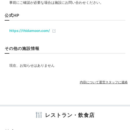
飲食
公式HP
レストラン
https://thidamoon.com/
ベビー＆子供関連
その他の施設情報
部屋情報
和洋室
洋室
スイート
インターネット利用可能
Wi-Fi利用可能
内容について運営スタッフに連絡
その他館内施設
宴会場
ランドリーコーナー
売店・ギフトショップ
クリーニングサービス
レストラン・飲食店
アメニティ
テレビ
冷蔵庫
エアコン
スリッパ
セーフティボックス