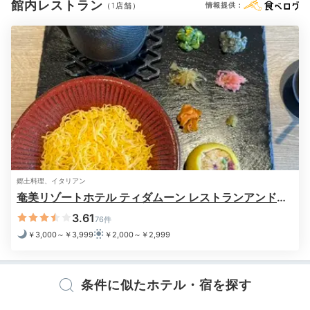
洗浄機付トイレ
歯ブラシ
カミソリ
シャンプー
リンス
館内レストラン
（1店舗）
情報提供：
コンディショナー
ボディソープ
シャワーキャップ
タオル
バスタオル
ドライヤー
お茶セット
電気ポット
※設備・アメニティは、確認が取れている情報を表示しています。
郷土料理、イタリアン
奄美リゾートホテル ティダムーン レストランアンドバ
ー
3.61
76件
￥3,000～￥3,999
￥2,000～￥2,999
条件に似たホテル・宿を探す