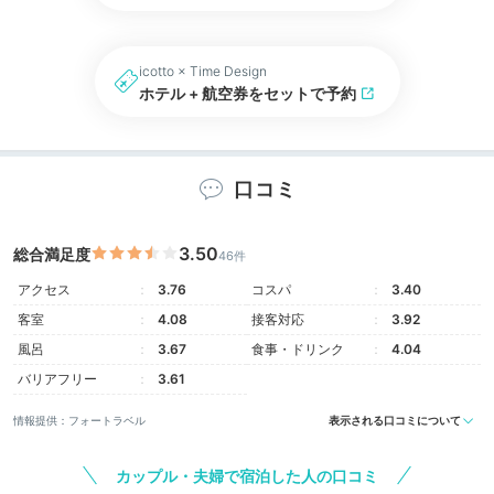
icotto × Time Design
ホテル + 航空券をセットで予約
口コミ
3.50
総合満足度
46件
アクセス
3.76
コスパ
3.40
客室
4.08
接客対応
3.92
風呂
3.67
食事・ドリンク
4.04
バリアフリー
3.61
情報提供：フォートラベル
表示される口コミについて
カップル・夫婦で宿泊した人の口コミ