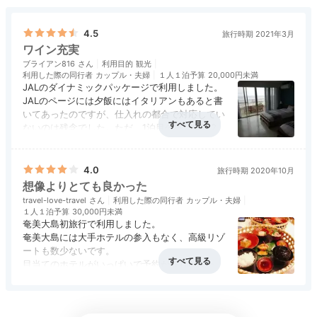
4.5
旅行時期 2021年3月
ワイン充実
ブライアン816
利用目的
観光
利用した際の同行者
カップル・夫婦
１人１泊予算
20,000円未満
JALのダイナミックパッケージで利用しました。
JALのページには夕飯にはイタリアンもあると書
いてあったのですが、仕入れの都合で対応してい
ないのは残念でした。ただ、1泊目の島定食、2泊
目の黒豚しゃぶしゃぶは質、量ともに満足できま
アクセス
4.5
コスパ
4.0
客室
4.0
接客対応
4.5
風呂
4.0
した。ワインが手ごろな値段で飲むことができた
食事・ドリンク
5.0
バリアフリー
評価なし
のも非常に良かったです。1日目に赤のボトルを
4.0
旅行時期 2020年10月
注文したのですが、飲みきれなかった分は次の日
想像よりとても良かった
に取っておいてくれました。
travel-love-travel
利用した際の同行者
カップル・夫婦
１人１泊予算
30,000円未満
奄美大島初旅行で利用しました。
奄美大島には大手ホテルの参入もなく、高級リゾ
ートも数少ないです。
目当てのホテルがいっぱいで予約が取れなかった
ので、こちらを利用しました。
アクセス
4.0
コスパ
4.0
客室
4.0
接客対応
4.0
風呂
2.0
食事・ドリンク
4.0
バリアフリー
評価なし
空港からほど近く、アクセスが便利です。