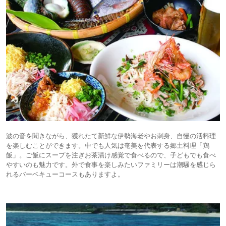
波の音を聞きながら、獲れたて新鮮な伊勢海老やお刺身、自慢の活料理
を楽しむことができます。中でも人気は奄美を代表する郷土料理「鶏
飯」。ご飯にスープを注ぎお茶漬け感覚で食べるので、子どもでも食べ
やすいのも魅力です。外で食事を楽しみたいファミリーは潮騒を感じら
れるバーベキューコースもありますよ。