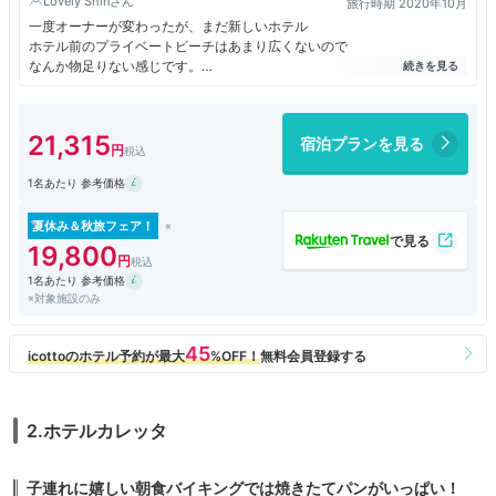
Lovely Shin
旅行時期 2020年10月
一度オーナーが変わったが、まだ新しいホテル
ホテル前のプライベートビーチはあまり広くないので
なんか物足りない感じです。
開発工事をした名残なのか
結構土砂と濁りがありますので
21,315
宿泊プランを見る
シュノーケルは不向きという印象です
1名あたり 参考価格
ホテル隣にヤギを飼育していて
可愛かったです。
（食べられないことを祈る）
夏休み＆秋旅フェア！
19,800
1名あたり 参考価格
※対象施設のみ
2.ホテルカレッタ
子連れに嬉しい朝食バイキングでは焼きたてパンがいっぱい！