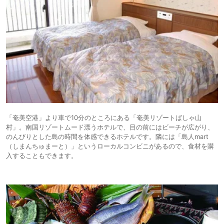
「奄美空港」より車で10分のところにある「奄美リゾートばしゃ山
村」。南国リゾートムード漂うホテルで、目の前にはビーチが広がり、
のんびりとした島の時間を体感できるホテルです。隣には「島人mart
（しまんちゅまーと）」というローカルコンビニがあるので、食材を購
入することもできます。