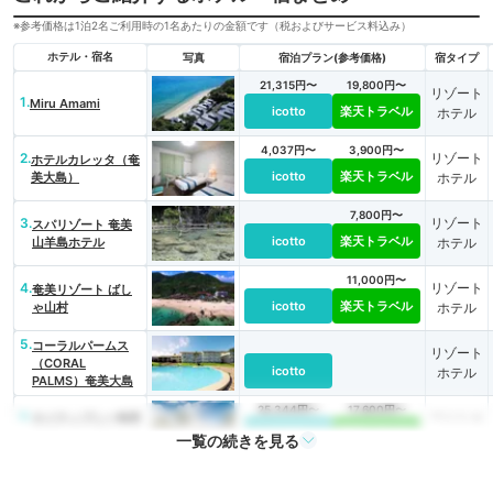
※参考価格は1泊2名ご利用時の1名あたりの金額です（税およびサービス料込み）
ホテル・宿名
写真
宿泊プラン(参考価格)
宿タイプ
21,315円〜
19,800円〜
リゾート
1.
Miru Amami
icotto
楽天トラベル
ホテル
4,037円〜
3,900円〜
2.
リゾート
ホテルカレッタ（奄
icotto
楽天トラベル
美大島）
ホテル
7,800円〜
3.
リゾート
スパリゾート 奄美
icotto
楽天トラベル
山羊島ホテル
ホテル
11,000円〜
4.
リゾート
奄美リゾート ばし
icotto
楽天トラベル
ゃ山村
ホテル
5.
コーラルパームス
リゾート
（CORAL
icotto
ホテル
PALMS）奄美大島
25,344円〜
17,600円〜
6.
ペンショ
ネイティブシー奄美
icotto
楽天トラベル
アダンオンザビーチ
ン
一覧の続きを見る
18,318円〜
14,300円〜
7.
リゾート
プチリゾート ネイ