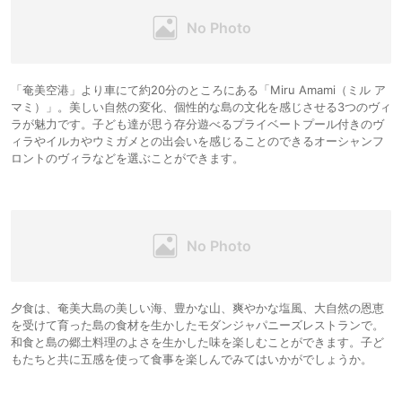
「奄美空港」より車にて約20分のところにある「Miru Amami（ミル ア
マミ）」。美しい自然の変化、個性的な島の文化を感じさせる3つのヴィ
ラが魅力です。子ども達が思う存分遊べるプライベートプール付きのヴ
ィラやイルカやウミガメとの出会いを感じることのできるオーシャンフ
ロントのヴィラなどを選ぶことができます。
夕食は、奄美大島の美しい海、豊かな山、爽やかな塩風、大自然の恩恵
を受けて育った島の食材を生かしたモダンジャパニーズレストランで。
和食と島の郷土料理のよさを生かした味を楽しむことができます。子ど
もたちと共に五感を使って食事を楽しんでみてはいかがでしょうか。