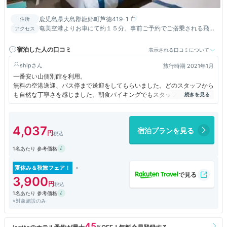
鹿児島県大島郡龍郷町芦徳419-1
住所
奄美空港よりお車にて約１５分。事前ご予約でご搭乗される飛行
アクセス
機をお伝え頂けますと、ホテルまでの無料送迎がご利用できま
す。
宿泊した人の口コミ
表示される口コミについて
ship
旅行時期 2021年1月
一番安い山側別館を利用。
無料の空港送迎、バス停まで送迎をしてもらいました。どのスタッフから
も自然な丁寧さを感じました。朝食バイキングでもスタッフがちょくちょ
くチェックしてました。自転車を無料で借りられて、ハートロックまでサ
イクリングできました(片道15分強)。朝は鳥の鳴き声で目覚めました。
歩いてすぐのビーチは湾になっているので波が穏やかです。朝食バイキン
4,037
宿泊プランを見る
グには子供用の食器がたっぷりありました。
お部屋は少しずつリノベーションしているのだと思います。
1名あたり 参考価格
「鍵をさすと照明がつきます」と書いてあっても、鍵をささずに照明がつ
いたり、
トイレットペーパーホルダーが顔の高さにあったり、髪の毛が落ちている
夏休み＆秋旅フェア！
のかと思ったらただのひび割れだったり、湯船の形が昔っぽかったり、か
3,900
わいい壁紙がここだけ貼り忘れ？というようなツッコミどころは色々あり
1名あたり 参考価格
ましたが、宿泊料金が安かったのでOKです。清潔さは全く問題ありませ
※対象施設のみ
んでした。