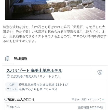
特別な波動を持ち、幻の石とも呼ばれれる鉱石「天照石」を使用した大
浴場や、静かで美しい名瀬湾を眺められる展望露天風呂も魅力です。ま
た、美肌効果もできるミストサウナもあるので、ママの1人時間を満喫す
るのもおすすめですよ。
詳細情報
スパリゾート 奄美山羊島ホテル
鹿児島県 / 奄美大島 / リゾートホテル
鹿児島県奄美市名瀬大熊鳩1382-1
住所
奄美空港よりお車にて４０分
アクセス
宿泊した人の口コミ
表示される口コミについて
pipi
旅行時期 2023年4月