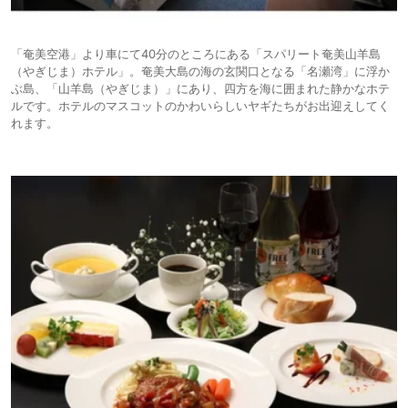
「奄美空港」より車にて40分のところにある「スパリート奄美山羊島
（やぎじま）ホテル」。奄美大島の海の玄関口となる「名瀬湾」に浮か
ぶ島、「山羊島（やぎじま）」にあり、四方を海に囲まれた静かなホテ
ルです。ホテルのマスコットのかわいらしいヤギたちがお出迎えしてく
れます。