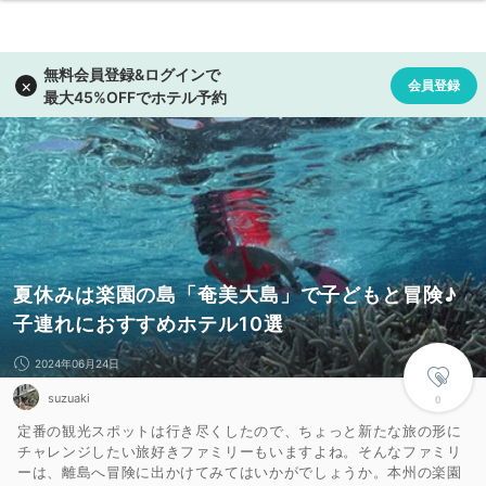
夏休みは楽園の島「奄美大島」で子どもと冒険♪
子連れにおすすめホテル10選
2024年06月24日
suzuaki
0
定番の観光スポットは行き尽くしたので、ちょっと新たな旅の形に
チャレンジしたい旅好きファミリーもいますよね。そんなファミリ
ーは、離島へ冒険に出かけてみてはいかがでしょうか。本州の楽園