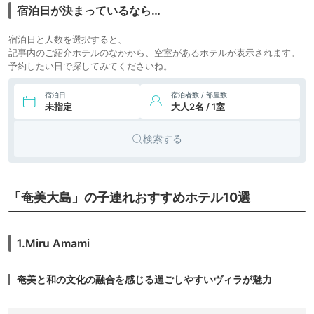
icotto
楽天トラベル
ティブシー奄美
ホテル
宿泊日が決まっているなら…
8.
ティダムーン
17,200円〜
リゾート
宿泊日と人数を選択すると、
（THIDA MOON）
icotto
楽天トラベル
ホテル
記事内のご紹介ホテルのなかから、空室があるホテルが表示されます。
奄美大島
予約したい日で探してみてくださいね。
別荘・ヴ
4,500円〜
ィラ・コ
icotto
楽天トラベル
9.
奄美 Mahalo
宿泊日
宿泊者数 / 部屋数
ンドミニ
未指定
大人2名 / 1室
アム
コテー
16,500円〜
10.
isola villa
検索する
ジ・ロッ
icotto
楽天トラベル
amami（奄美大
ジ・一棟
島）
貸
「奄美大島」の子連れおすすめホテル10選
1.Miru Amami
奄美と和の文化の融合を感じる過ごしやすいヴィラが魅力