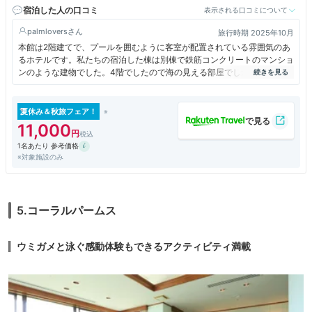
宿泊した人の口コミ
表示される口コミについて
palmlovers
旅行時期 2025年10月
本館は2階建てで、プールを囲むように客室が配置されている雰囲気のあ
るホテルです。私たちの宿泊した棟は別棟で鉄筋コンクリートのマンショ
ンのような建物でした。4階でしたので海の見える部屋でした。部屋の取
っ手の周囲が錆びていたり、少々古さを感じましたがコスパは良いと思い
ます。大浴場がプールサイドにあり、良かったです。ホテルに面したビー
チは細かい白砂で、修学旅行生がアクティビティーを楽しんでいました。
夏休み＆秋旅フェア！
夕食は隣接のAMAネシアで頂きました、雰囲気が良く、味も美味しかっ
11,000
たです。ただ、少し値段が高めでした。
1名あたり 参考価格
※対象施設のみ
5.コーラルパームス
ウミガメと泳ぐ感動体験もできるアクティビティ満載