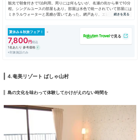
観光で朝食付きで1泊利用。周りには何もないが、名瀬の街から車で10分
程。シングルユースの部屋もあり。部屋は水色で統一されていて部屋には
ミネラルウォーターと黒糖が置いてあった。網戸あり。エレベーターは1
基。朝食に鶏飯、かしゃ餅もあり種類は豊富。天気がよければ海水池や
滝、展望台まで徒歩10分程度で行けるらしい。
夏休み＆秋旅フェア！
7,800
1名あたり 参考価格
※対象施設のみ
4.奄美リゾート ばしゃ山村
島の文化を味わって体験してかけがえのない時間を