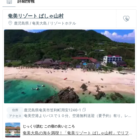
詳細情報
奄美リゾート ばしゃ山村
鹿児島県 / 奄美大島 / リゾートホテル
鹿児島県奄美市笠利町用安1246-1
住所
奄美空港よりバスで１０分。空港無料送迎（要予約）有り。レン
アクセス
タカーショップは空港周辺に数店舗ございます。
じっくり読む この宿の良いところ
奄美大島の海を満喫！「奄美リゾート ばしゃ山村」でリフレ
ッシュ女子旅