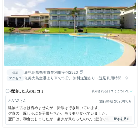
鹿児島県奄美市笠利町宇宿2520
住所
奄美大島空港より車で５分。無料送迎あり（送迎利用時間 9：
アクセス
00～17：00／事前に要連絡）
宿泊した人の口コミ
表示される口コミについて
VIVA
旅行時期 2020年6月
建物の古さは否めませんが、掃除は行き届いています。
夕食の、豚しゃぶを子供たちが、モリモリ食べていました。
翌日は、和食にしましたが、趣きが異なったので、連泊でも飽きずに美味
しく頂けました。
朝食も美味しかったです。