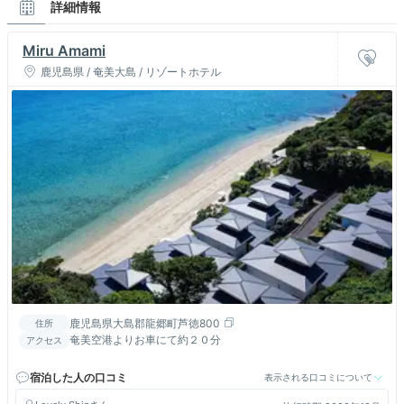
詳細情報
Miru Amami
鹿児島県 / 奄美大島 / リゾートホテル
鹿児島県大島郡龍郷町芦徳800
住所
奄美空港よりお車にて約２０分
アクセス
宿泊した人の口コミ
表示される口コミについて