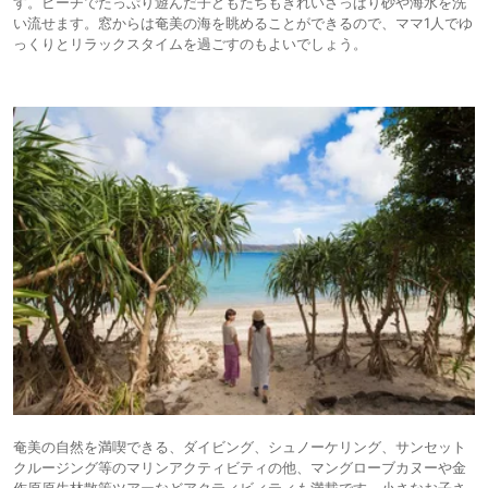
す。ビーチでたっぷり遊んだ子どもたちもきれいさっぱり砂や海水を洗
い流せます。窓からは奄美の海を眺めることができるので、ママ1人でゆ
っくりとリラックスタイムを過ごすのもよいでしょう。
奄美の自然を満喫できる、ダイビング、シュノーケリング、サンセット
クルージング等のマリンアクティビティの他、マングローブカヌーや金
作原原生林散策ツアーなどアクティビィティも満載です。小さなお子さ