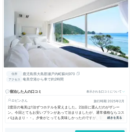
鹿児島県大島郡瀬戸内町蘇刈970
住所
奄美空港から車で約2時間
アクセス
宿泊した人の口コミ
表示される口コミについて
ロビン
旅行時期 2025年2月
2度目の奄美は1泊ずつホテルを変えました。2泊目に選んだのがザシー
ン。今回とてもお安いプランがあって泊まりましたが、通常価格ならコス
パはあまり・・。夕食がとっても美味しかったのですが、朝食がお値段か
ら見るとかなりの低レベルだったのが残念。大浴場もありますが、ホテル
から少し離れていて夜などは利用しにくい。ホテルの周りにはほとんどお