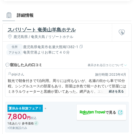
詳細情報
スパリゾート 奄美山羊島ホテル
鹿児島県 / 奄美大島 / リゾートホテル
鹿児島県奄美市名瀬大熊鳩1382-1
住所
奄美空港よりお車にて４０分
アクセス
宿泊した人の口コミ
表示される口コミについて
pipi
旅行時期 2023年4月
観光で朝食付きで1泊利用。周りには何もないが、名瀬の街から車で10分
程。シングルユースの部屋もあり。部屋は水色で統一されていて部屋には
ミネラルウォーターと黒糖が置いてあった。網戸あり。エレベーターは1
基。朝食に鶏飯、かしゃ餅もあり種類は豊富。天気がよければ海水池や
滝、展望台まで徒歩10分程度で行けるらしい。
夏休み＆秋旅フェア！
7,800
1名あたり 参考価格
※対象施設のみ