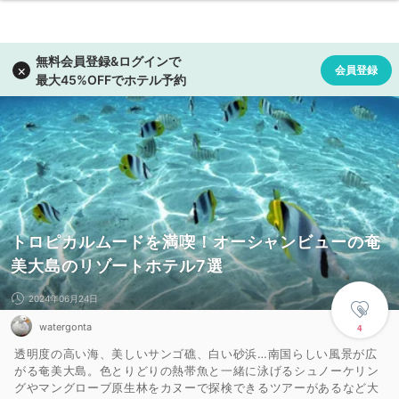
トロピカルムードを満喫！オーシャンビューの奄
美大島のリゾートホテル7選
2024年06月24日
watergonta
4
透明度の高い海、美しいサンゴ礁、白い砂浜…南国らしい風景が広
がる奄美大島。色とりどりの熱帯魚と一緒に泳げるシュノーケリン
グやマングローブ原生林をカヌーで探検できるツアーがあるなど大