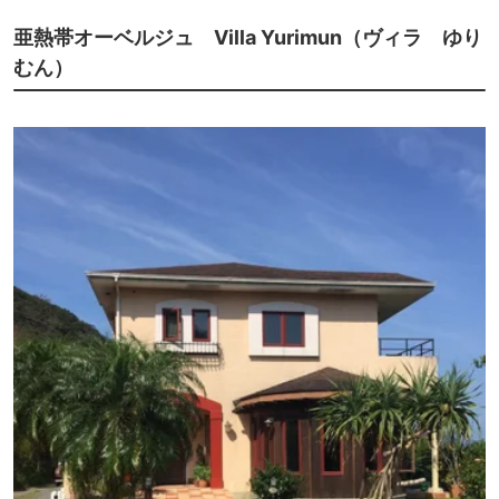
るそうです。
但し、それ以外は本当に海しかなく、夜は真っ暗。何もない事を満喫する
亜熱帯オーベルジュ Villa Yurimun（ヴィラ ゆり
には良いですが、そうでないアクティブな方にはおもしろくないかもしれ
ません。
むん）
Wifiがロビーでしか使用できないのが不便ですが、従業員の方も気さくで
アットホームなため、一人旅ではちょうどいいです。