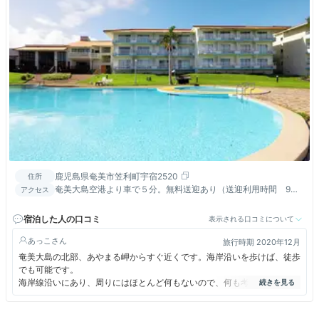
鹿児島県奄美市笠利町宇宿2520
住所
奄美大島空港より車で５分。無料送迎あり（送迎利用時間 9：
アクセス
00～17：00／事前に要連絡）
宿泊した人の口コミ
表示される口コミについて
あっこ
旅行時期 2020年12月
奄美大島の北部、あやまる岬からすぐ近くです。海岸沿いを歩けば、徒歩
でも可能です。
海岸線沿いにあり、周りにはほとんど何もないので、何も考えずゆっくり
されたい方には良いリゾートホテルです。
ホテルにはプールがあり、夏場にはプールサイドバーもオープンされてい