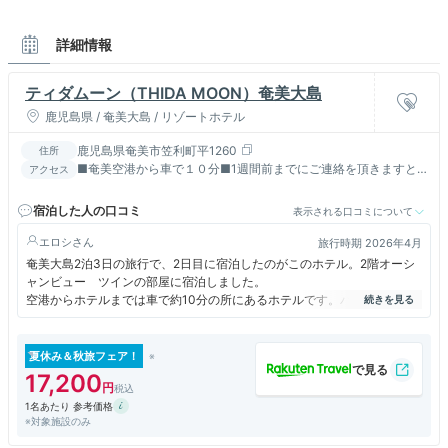
詳細情報
ティダムーン（THIDA MOON）奄美大島
鹿児島県 / 奄美大島 / リゾートホテル
鹿児島県奄美市笠利町平1260
住所
■奄美空港から車で１０分■1週間前までにご連絡を頂きますと
アクセス
ホテルまで送迎致します。
宿泊した人の口コミ
表示される口コミについて
エロシ
旅行時期 2026年4月
奄美大島2泊3日の旅行で、2日目に宿泊したのがこのホテル。2階オーシ
ャンビュー ツインの部屋に宿泊しました。
空港からホテルまでは車で約10分の所にあるホテルです。バスルームと
トイレは分かれていますが、リノベーションされてはいるものの、少し古
さを感じます。
203号室は避難梯子が設置された部屋で、窓の外には他の部屋とは違い広
夏休み＆秋旅フェア！
いベランダデッキがあり、椅子も2脚置かれ、目の前に広がる太平洋の海
17,200
を望むことができます。
1名あたり 参考価格
今回利用したプランは朝食のみが付いており、奄美健康島朝食（和食）を
※対象施設のみ
頂きました。長寿の島で食される地産地消の食材を使った料理は食べたこ
とがない料理もありましたが、とても美味しく頂くことが出来ました。特