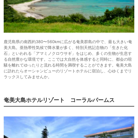
鹿児島県の南西約380〜560kmに広がる奄美群島の中で、最も大きい奄
美大島。亜熱帯性気候で降水量が多く、特別天然記念物の「生きた化
石」といわれる「アマミノクロウサギ」をはじめ、多くの生物が生息す
る自然豊かな環境です。ここでは大自然を体感すると同時に、都会の喧
騒を離れてゆったりと流れる時間を満喫することができます。奄美大島
に訪れたらオーシャンビューのリゾートホテルに宿泊し、心ゆくまでリ
ラックスしてみませんか。
奄美大島ホテルリゾート コーラルパームス