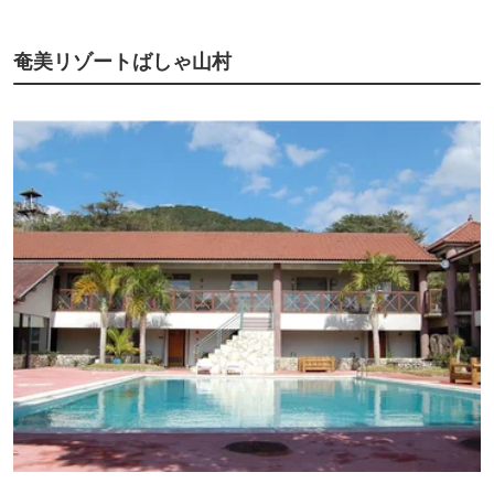
にさつま芋の入った豚汁が美味でした。
接客対応は荷物を運んでくれない等不満なところもありましたが、値段相
応のホテルでした。
奄美リゾートばしゃ山村