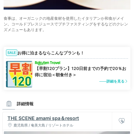
食事は、オーガニックの地産食材を使用したイタリアンか和食がメイ
ン。コールドプレスジュースでプチファスティングをするなどのクレン
ズメニューもあります。
お得に泊まるならこんなプランも！
SALE
【早割120プラン】120日前までの予約で20％お
得に宿泊＜朝食付き＞
詳細を見る
詳細情報
THE SCENE amami spa＆resort
鹿児島県 / 奄美大島 / リゾートホテル