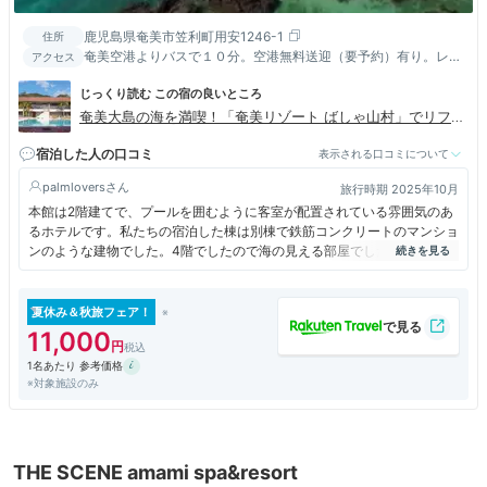
鹿児島県奄美市笠利町用安1246-1
住所
奄美空港よりバスで１０分。空港無料送迎（要予約）有り。レン
アクセス
タカーショップは空港周辺に数店舗ございます。
じっくり読む この宿の良いところ
奄美大島の海を満喫！「奄美リゾート ばしゃ山村」でリフレ
ッシュ女子旅
宿泊した人の口コミ
表示される口コミについて
palmlovers
旅行時期 2025年10月
本館は2階建てで、プールを囲むように客室が配置されている雰囲気のあ
るホテルです。私たちの宿泊した棟は別棟で鉄筋コンクリートのマンショ
ンのような建物でした。4階でしたので海の見える部屋でした。部屋の取
っ手の周囲が錆びていたり、少々古さを感じましたがコスパは良いと思い
ます。大浴場がプールサイドにあり、良かったです。ホテルに面したビー
チは細かい白砂で、修学旅行生がアクティビティーを楽しんでいました。
夏休み＆秋旅フェア！
夕食は隣接のAMAネシアで頂きました、雰囲気が良く、味も美味しかっ
11,000
たです。ただ、少し値段が高めでした。
1名あたり 参考価格
※対象施設のみ
THE SCENE amami spa&resort