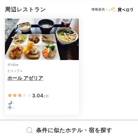
周辺レストラン
情報提供：
142m
ビュッフェ
ホール アゼリア
3.04
2件
-
-
条件に似たホテル・宿を探す