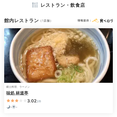
レストラン・飲食店
ドライヤー
お茶セット
電気ポット
館内レストラン
（1店舗）
情報提供：
※設備・アメニティは、確認が取れている情報を表示しています。
郷土料理、ラーメン
味処 林道亭
3.02
2件
-
-