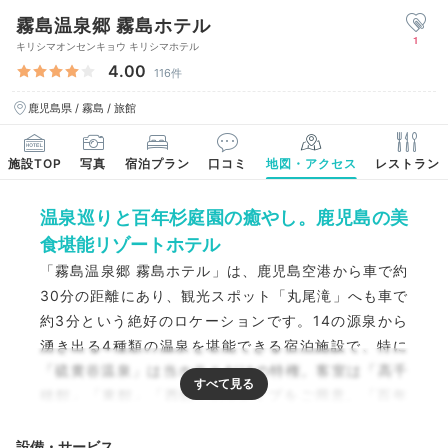
霧島温泉郷 霧島ホテル
1
キリシマオンセンキョウ キリシマホテル
4.00
116件
鹿児島県 / 霧島 / 旅館
施設TOP
写真
宿泊プラン
口コミ
地図・アクセス
レストラン
温泉巡りと百年杉庭園の癒やし。鹿児島の美
食堪能リゾートホテル
「霧島温泉郷 霧島ホテル」は、鹿児島空港から車で約
30分の距離にあり、観光スポット「丸尾滝」へも車で
約3分という絶好のロケーションです。14の源泉から
湧き出る4種類の温泉を堪能できる宿泊施設で、特に
「硫黄谷温泉」は当ホテルだけの特権。客室は「高千
穂館」「東館」「西館」の3タイプをご用意。「百年
杉庭園」でのマイナスイオン浴びながらの庭園散策な
どで、心身ともにリフレッシュできますよ。
設備・サービス