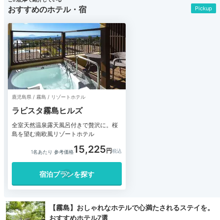
おすすめのホテル・宿
Pickup
鹿児島県 / 霧島 / リゾートホテル
ラビスタ霧島ヒルズ
全室天然温泉露天風呂付きで贅沢に。桜
島を望む南欧風リゾートホテル
15,225
1名あたり 参考価格
宿泊プランを探す
【霧島】おしゃれなホテルで心満たされるステイを。
おすすめホテル7選