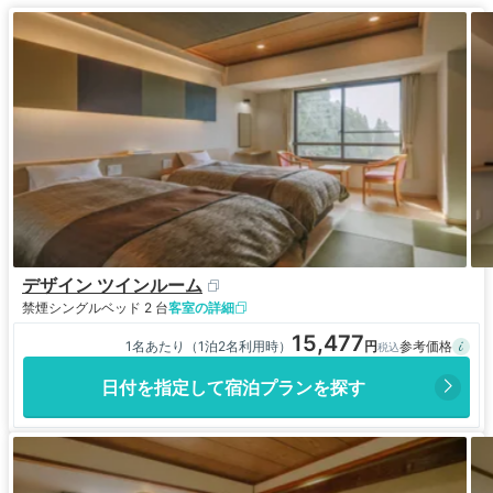
一番奥には、硫黄泉の白濁した露天風呂はあるので
すが、雨が降って来てゆっくり入る事が出来ません
でした。
また、ここは、夕食時間後の良い時間帯（２０時か
ら２１時半）は、そのほとんどのエリアが女性専用
ゾーンになってしまい、その時間帯の男性は、庭園
大浴場に入る手前の狭い内湯（それも白濁した硫黄
泉でもない）にしか入られないのです。
そう言った意味からも、今回は、男性の私はここ泊
にしなくて正解だったと思います（それにここはか
なり強気の宿泊料金設定です）。
デザイン ツインルーム
禁煙
シングルベッド 2 台
客室の詳細
15,477
1名あたり（1泊2名利用時）
日付を指定して宿泊プランを探す