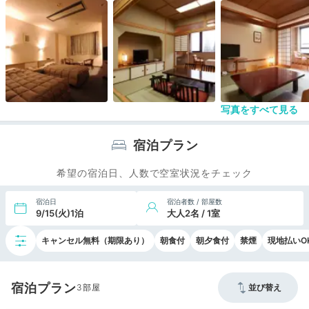
さて、私は、ここの硫黄谷庭園大浴場に、以前から
是非入りたいと思っていて、今回も凄く楽しみにし
ていましたが、実際に入って見ると、意外にも期待
以下でした。
公式サイトの写真で硫黄谷庭園大浴場を見るとかな
り広く見えますが、実際にはそれほど広くは感じま
写真をすべて見る
せん（写真の撮り方＆編集による錯覚効果）でし
た。
宿泊プラン
それに、メインの白濁した硫黄泉のエリアは深い
（１２０ｃｍから最大で１４０ｃｍの立湯）ので、
希望の宿泊日、人数で空室状況をチェック
一般的な温泉大浴場や露天風呂のように横になって
ゆっくり入る事が出来ず、どうも落ち着かないので
す。
宿泊日
宿泊者数 / 部屋数
9/15(火)1泊
大人2名 / 1室
それにこの深い湯舟内でうっかり滑ったらどうなる
キャンセル無料（期限あり）
朝食付
朝夕食付
禁煙
現地払いO
のだろうとの一抹の不安もありました。
ここ以外に、横になって入られる所は他に幾つかは
ありましたが、狭かったり、硫黄泉以外の泉質だっ
宿泊プラン
3
並び替え
たりとどれもイマイチでした。