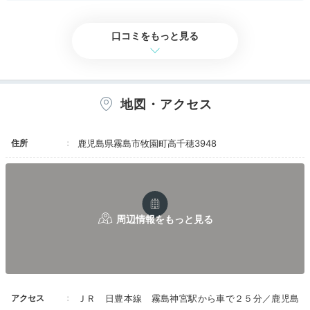
いますが、夜には全てが女性専用の時間があるの
食事・ドリンク
4.5
バリアフリー
3.5
で気になる方はその時間でゆっくり楽しむことも
できます。メインは立湯となっており、基本的に
口コミをもっと見る
は濁っている＆冬場は湯気で濛々としています
が、一部は透き通っているものもあるので(女性
も男性も)タオルを忘れずに。ちなみに、大浴場
が女性専用で使われている時は男性は狭い内湯と
サウナくらいしか居場所がないので時間は選んだ
地図・アクセス
方が良いかもしれません。
標高が高いこともあり雪がちらつく中で露天風呂
住所
鹿児島県霧島市牧園町高千穂3948
を堪能したり、少しぬるめの温度でいつまでも使
っていられる立湯など機会を見つけて是非また来
てみたい場所でした！
ちなみに・・・
宿泊でも日帰りでも利用できるこちらのホテルで
すが、温泉の利用時間は宿泊客が朝9時まで、日
帰り客は11時からとなっておりその間は全て清掃
時間になるとのこと。朝風呂や日帰り利用時の時
間には要注意です。
アクセス
ＪＲ 日豊本線 霧島神宮駅から車で２５分／鹿児島