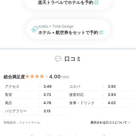
楽天トラベルでホテルを予約
icotto × Time Design
ホテル + 航空券をセットで予約
口コミ
4.00
総合満足度
116件
アクセス
3.49
コスパ
3.92
客室
3.72
接客対応
3.93
風呂
4.78
食事・ドリンク
4.02
バリアフリー
3.15
情報提供：フォートラベル
表示される口コミについて