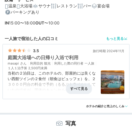
温泉
大浴場
サウナ
レストラン
バー
宴会場
パーキングあり
IN
15:00〜18:00
OUT
〜10:00
一人旅で宿泊した人の口コミ
もっと見る
3.5
旅行時期 2024年11月
庭園大浴場への日帰り入浴で利用
masapi
利用目的
観光
利用した際の同行者
一人旅
１人１泊予算
2,500円未満
当初の２泊目は、このホテルの、部屋的には良くな
い西館ツインの２食付（朝食はビュッフェ）を、２
３０００円台の料金で予約（るるぶトラベル）して
いたのですが、団体のキャンセルが出たのか、「霧
島国際ホテル」で、湯けむりビュー和洋室４８平米
アクセス
3.0
コスパ
3.5
客室
評価なし
接客対応
3.0
風呂
3.5
２食付き（どちらもビュッフェ）が、３０００円ほ
食事・ドリンク
評価なし
バリアフリー
3.0
ど安い料金で出たので、「霧島ホテル」はキャンセ
ホテルの紹介と売上のしくみ
ルして、「霧島国際ホテル」に変えたのです。
写真
その為、日帰り入浴だけでもと思いやって来まし
た。