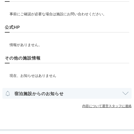
サウナ
飲食
公式HP
レストラン
バー
カフェ
ベビー＆子供関連
その他の施設情報
部屋情報
その他館内施設
宿泊施設からのお知らせ
宴会場
売店・ギフトショップ
カラオケルーム
内容について運営スタッフに連絡
アメニティ
テレビ
冷蔵庫
スリッパ
洗浄機付トイレ
浴衣
歯ブラシ
カミソリ
ボディソープ
シャワーキャップ
タオル
バスタオル