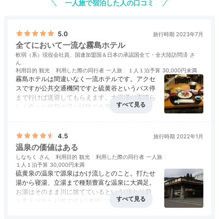
一人旅で宿泊した人の口コミ
5.0
旅行時期 2023年7月
全てにおいて一流な霧島ホテル
軟弱（系）現役会社員、国連加盟国＆日本の承認国全て・全大陸訪問済
利用目的
観光
利用した際の同行者
一人旅
１人１泊予算
30,000円未満
霧島ホテルは間違いなく一流ホテルです。アクセ
スですが公共交通機関ですと硫黄谷というバス停
まで行けば送迎してもらえます。大浴場が素晴ら
しく色々な種類の湯が経験でき素晴らしかったで
す。食事は勿論素晴らしいです。ホテルの周りに
アクセス
5.0
コスパ
3.0
客室
5.0
接客対応
5.0
風呂
5.0
は散策路もありました。料金は20380円と霧島ホ
食事・ドリンク
5.0
バリアフリー
評価なし
テルにしては安かったです。
4.5
旅行時期 2022年1月
温泉の価値はある
しなちく
利用目的
観光
利用した際の同行者
一人旅
１人１泊予算
30,000円未満
硫黄泉の温泉で源泉はかけ流しとのこと。打たせ
湯から寝湯、立湯まで種類豊富な温泉に大満足。
お湯はそのまま川に捨てているという(当たり前
と言えば当たり前ですが)表現には笑ってしまい
ました。大浴場は混浴or女性専用エリアとなって
アクセス
3.0
コスパ
4.0
客室
4.0
接客対応
4.0
風呂
5.0