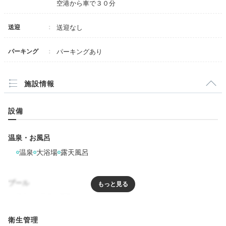
空港から車で３０分
送迎
送迎なし
パーキング
パーキングあり
施設情報
設備
温泉・お風呂
温泉
大浴場
露天風呂
プール
リラクゼーション
衛生管理