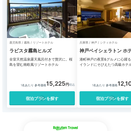
鹿児島県 / 霧島 / リゾートホテル
兵庫県 / 神戸 / シティホテル
ラビスタ霧島ヒルズ
神戸ベイシェラトン ホ
タワーズ
全室天然温泉露天風呂付きで贅沢に。桜
港町神戸の夜景&グルメに心躍
島を望む南欧風リゾートホテル
イランドにそびえたつ高級ホテ
15,225
12,1
1名あたり 参考価格
1名あたり 参考価格
宿泊プランを探す
宿泊プランを探す