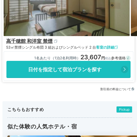
高千穂館 和洋室 禁煙
53㎡
禁煙
シングル布団 3 組およびシングルベッド 2 台
客室の詳細
23,607
1名あたり（1泊2名利用時）
日付を指定して宿泊プランを探す
割引前の料金について
こちらもおすすめ
Pickup
似た体験の人気ホテル・宿