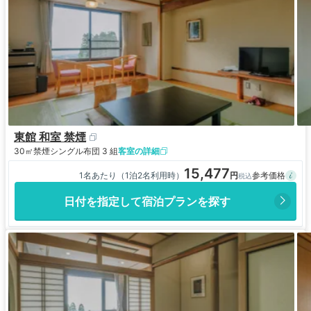
東館 和室 禁煙
30㎡
禁煙
シングル布団 3 組
客室の詳細
15,477
1名あたり（1泊2名利用時）
日付を指定して宿泊プランを探す