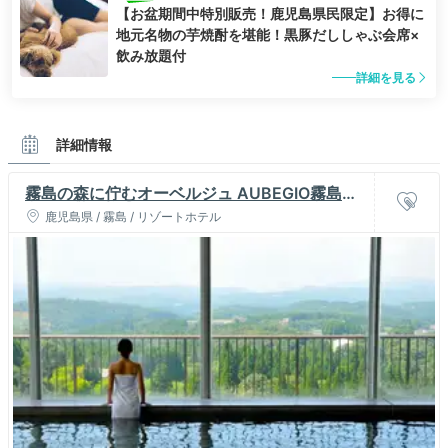
【お盆期間中特別販売！鹿児島県民限定】お得に
地元名物の芋焼酎を堪能！黒豚だししゃぶ会席×
飲み放題付
詳細を見る
詳細情報
霧島の森に佇むオーベルジュ AUBEGIO霧島観
光ホテル
鹿児島県 / 霧島 / リゾートホテル