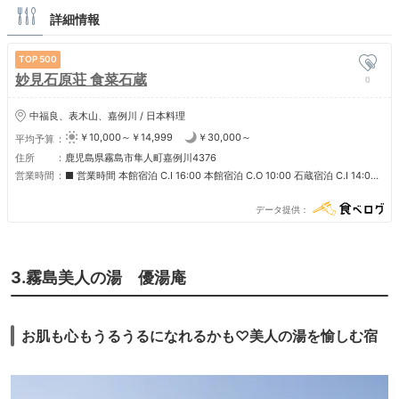
詳細情報
500
妙見石原荘 食菜石蔵
0
中福良、表木山、嘉例川 / 日本料理
￥10,000～￥14,999
￥30,000～
平均予算
住所
鹿児島県霧島市隼人町嘉例川4376
営業時間
■ 営業時間 本館宿泊 C.I 16:00 本館宿泊 C.O 10:00 石蔵宿泊 C.I 14:00
石蔵宿泊 C.O 11:00 昼休憩プランC.I 11:00 昼休憩プランC.O 15:00 立ち
寄り湯 10:00～15:00頃まで ■定休日 無し
データ提供
3.霧島美人の湯 優湯庵
お肌も心もうるうるになれるかも♡美人の湯を愉しむ宿