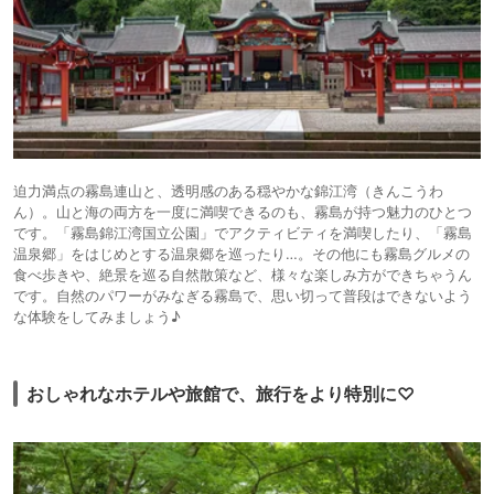
迫力満点の霧島連山と、透明感のある穏やかな錦江湾（きんこうわ
ん）。山と海の両方を一度に満喫できるのも、霧島が持つ魅力のひとつ
です。「霧島錦江湾国立公園」でアクティビティを満喫したり、「霧島
温泉郷」をはじめとする温泉郷を巡ったり…。その他にも霧島グルメの
食べ歩きや、絶景を巡る自然散策など、様々な楽しみ方ができちゃうん
です。自然のパワーがみなぎる霧島で、思い切って普段はできないよう
な体験をしてみましょう♪
おしゃれなホテルや旅館で、旅行をより特別に♡