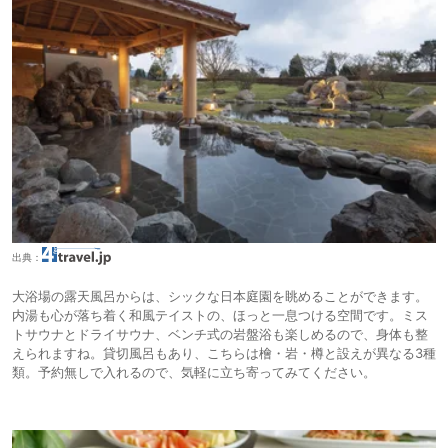
出典：
大浴場の露天風呂からは、シックな日本庭園を眺めることができます。
内湯も心が落ち着く和風テイストの、ほっと一息つける空間です。ミス
トサウナとドライサウナ、ベンチ式の岩盤浴も楽しめるので、身体も整
えられますね。貸切風呂もあり、こちらは檜・岩・樽と設えが異なる3種
類。予約無しで入れるので、気軽に立ち寄ってみてください。