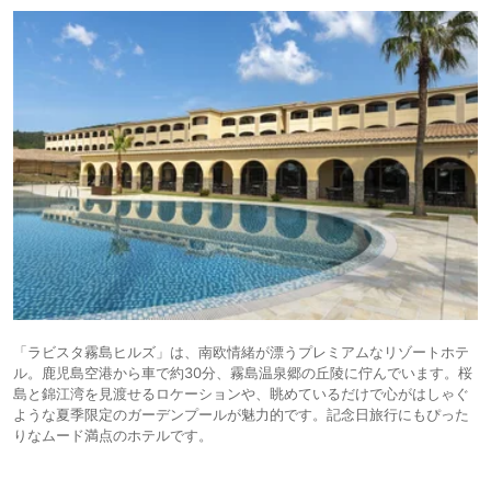
「ラビスタ霧島ヒルズ」は、南欧情緒が漂うプレミアムなリゾートホテ
ル。鹿児島空港から車で約30分、霧島温泉郷の丘陵に佇んでいます。桜
島と錦江湾を見渡せるロケーションや、眺めているだけで心がはしゃぐ
ような夏季限定のガーデンプールが魅力的です。記念日旅行にもぴった
りなムード満点のホテルです。