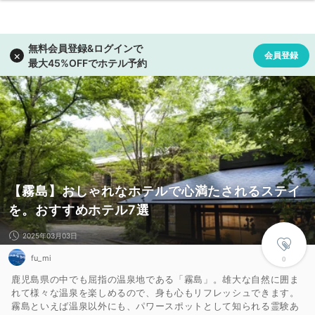
【霧島】おしゃれなホテルで心満たされるステイ
を。おすすめホテル7選
2025年03月03日
fu_mi
0
鹿児島県の中でも屈指の温泉地である「霧島」。雄大な自然に囲ま
れて様々な温泉を楽しめるので、身も心もリフレッシュできます。
霧島といえば温泉以外にも、パワースポットとして知られる霊験あ