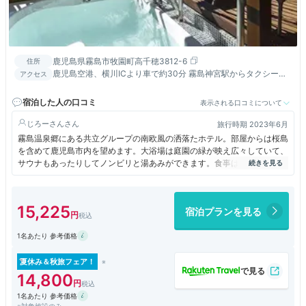
鹿児島県霧島市牧園町高千穂3812-6
住所
鹿児島空港、横川ICより車で約30分 霧島神宮駅からタクシーで
アクセス
約20分（霧島神宮駅より無料送迎あり）
宿泊した人の口コミ
表示される口コミについて
じろーさん
旅行時期 2023年6月
霧島温泉郷にある共立グループの南欧風の洒落たホテル。部屋からは桜島
を含めて鹿児島市内を望めます。大浴場は庭園の緑が映え広々していて、
サウナもあったりしてノンビリと湯あみができます。食事はイタリアンの
洋食ですが、特に印象に残る料理は無かったかなぁ～。平日の早割を使っ
ても1人2万円以上するので、コスパ的には如何かと？
15,225
宿泊プランを見る
1名あたり 参考価格
夏休み＆秋旅フェア！
14,800
1名あたり 参考価格