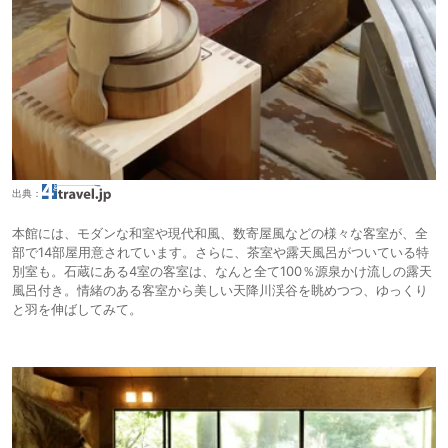
出典：
本館には、モダンな和室や現代和風、数寄屋風などの様々な客室が、全
部で14部屋用意されています。さらに、茶室や露天風呂がついている特
別室も。石蔵にある4室の客室は、なんと全て100％源泉かけ流しの露天
風呂付き。情緒のある客室から美しい天降川渓谷を眺めつつ、ゆっくり
と羽を伸ばしてみて。