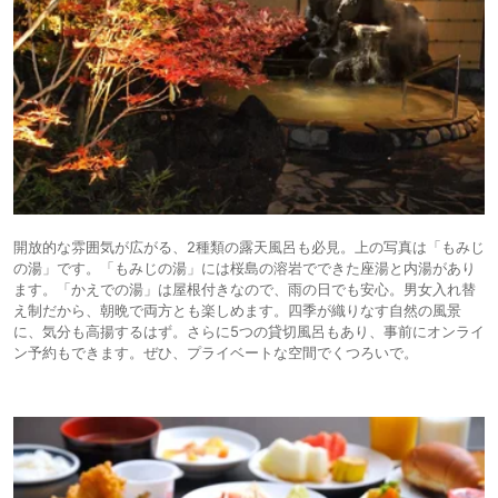
開放的な雰囲気が広がる、2種類の露天風呂も必見。上の写真は「もみじ
の湯」です。「もみじの湯」には桜島の溶岩でできた座湯と内湯があり
ます。「かえでの湯」は屋根付きなので、雨の日でも安心。男女入れ替
え制だから、朝晩で両方とも楽しめます。四季が織りなす自然の風景
に、気分も高揚するはず。さらに5つの貸切風呂もあり、事前にオンライ
ン予約もできます。ぜひ、プライベートな空間でくつろいで。