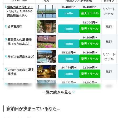
写真
宿泊プラン(参考価格)
宿タイプ
1.
霧島の森に佇むオー
15,400円〜
15,400円〜
リゾート
ベルジュ AUBEGIO
icotto
楽天トラベル
ホテル
霧島観光ホテル
42,000円〜
2.
旅館
妙見石原荘
icotto
楽天トラベル
14,900円〜
3.
霧島美人の湯 優湯
旅館
庵（ゆうゆあん）
icotto
楽天トラベル
15,225円〜
14,800円〜
リゾート
4.
ラビスタ霧島ヒルズ
icotto
楽天トラベル
ホテル
24,444円〜
22,200円〜
5.
onsen garden 湯本
旅館
庵清姫
icotto
楽天トラベル
15,477円〜
14,100円〜
6.
霧島温泉郷 霧島ホ
旅館
テル
icotto
楽天トラベル
一覧の続きを見る
9,522円〜
8,100円〜
シティホ
7.
ホテル京セラ
icotto
楽天トラベル
テル
宿泊日が決まっているなら…