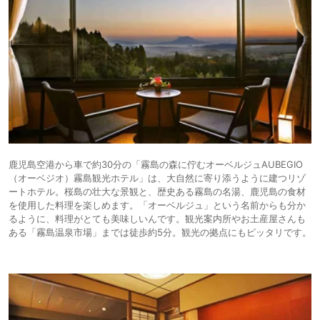
鹿児島空港から車で約30分の「霧島の森に佇むオーベルジュAUBEGIO
（オーベジオ）霧島観光ホテル」は、大自然に寄り添うように建つリゾ
ートホテル。桜島の壮大な景観と、歴史ある霧島の名湯、鹿児島の食材
を使用した料理を楽しめます。「オーベルジュ」という名前からも分か
るように、料理がとても美味しいんです。観光案内所やお土産屋さんも
ある「霧島温泉市場」までは徒歩約5分。観光の拠点にもピッタリです。