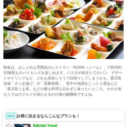
朝食は、おしゃれな雰囲気のレストラン「NORM（ノーム）」で和洋約
50種類ものバイキングを楽しめます。パスタや焼きたてのパン、デザー
トやドリンクなど、どれも美味しそうで目移りしてしまうかも。鹿児島
名物「さつま揚げ」や「黒豚味噌」、黒牛や地鶏をじっくり煮込んだ
「鹿児島うま煮」などの郷土料理も忘れずに食べたいところ。その土地
ならではのグルメを味わえるのが旅の醍醐味ですよね。
お得に泊まるならこんなプランも！
SALE