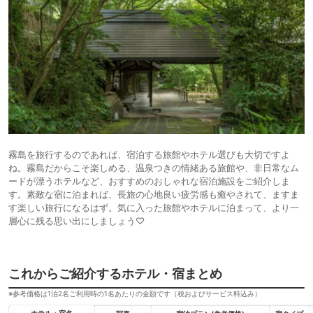
霧島を旅行するのであれば、宿泊する旅館やホテル選びも大切ですよ
ね。霧島だからこそ楽しめる、温泉つきの情緒ある旅館や、非日常なム
ードが漂うホテルなど、おすすめのおしゃれな宿泊施設をご紹介しま
す。素敵な宿に泊まれば、長旅の心地良い疲労感も癒やされて、ますま
す楽しい旅行になるはず。気に入った旅館やホテルに泊まって、より一
層心に残る思い出にしましょう♡
これからご紹介するホテル・宿まとめ
※参考価格は1泊2名ご利用時の1名あたりの金額です（税およびサービス料込み）
ホテル・宿名