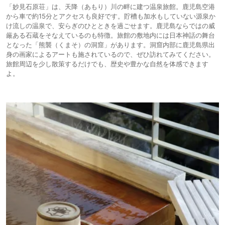
「妙見石原荘」は、天降（あもり）川の畔に建つ温泉旅館。鹿児島空港
から車で約15分とアクセスも良好です。貯槽も加水もしていない源泉か
け流しの温泉で、安らぎのひとときを過ごせます。鹿児島ならではの威
厳ある石蔵をそなえているのも特徴。旅館の敷地内には日本神話の舞台
となった「熊襲（くまそ）の洞窟」があります。洞窟内部に鹿児島県出
身の画家によるアートも施されているので、ぜひ訪れてみてください。
旅館周辺を少し散策するだけでも、歴史や豊かな自然を体感できます
よ。