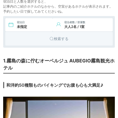
宿泊日と人数を選択すると、
記事内のご紹介ホテルのなかから、空室があるホテルが表示されます。
予約したい日で探してみてくださいね。
宿泊日
宿泊者数 / 部屋数
未指定
大人2名 / 1室
検索する
1.霧島の森に佇むオーベルジュ AUBEGIO霧島観光ホ
テル
和洋約50種類ものバイキングでお腹も心も大満足♪