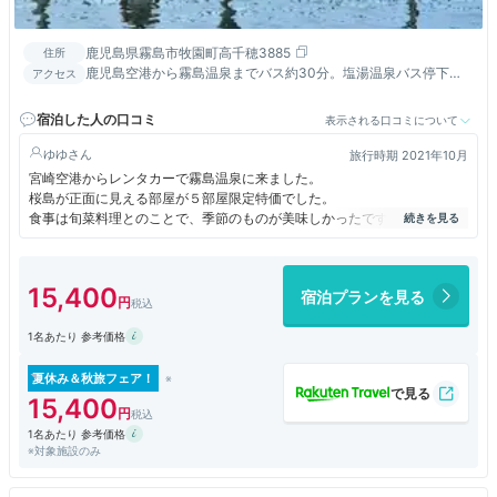
鹿児島県霧島市牧園町高千穂3885
住所
鹿児島空港から霧島温泉までバス約30分。塩湯温泉バス停下
アクセス
車、徒歩1分。霧島神宮よりお車にて約15分
宿泊した人の口コミ
表示される口コミについて
ゆゆ
旅行時期 2021年10月
宮崎空港からレンタカーで霧島温泉に来ました。
桜島が正面に見える部屋が５部屋限定特価でした。
食事は旬菜料理とのことで、季節のものが美味しかったです。
朝食は一般的なバイキングでした。
食事は部屋食ではなく食事会場でいただくようになってました。
展望風呂は眺めがよく良かったです。
15,400
宿泊プランを見る
増築したのか、３つある館の階数が違ったりして若干わかりづらい造りで
す。
1名あたり 参考価格
夏休み＆秋旅フェア！
15,400
1名あたり 参考価格
※対象施設のみ