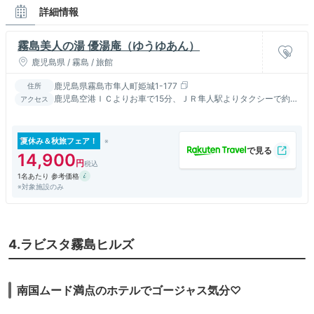
詳細情報
霧島美人の湯 優湯庵（ゆうゆあん）
鹿児島県 / 霧島 / 旅館
鹿児島県霧島市隼人町姫城1-177
住所
鹿児島空港ＩＣよりお車で15分、ＪＲ隼人駅よりタクシーで約
アクセス
10分
夏休み＆秋旅フェア！
14,900
1名あたり 参考価格
※対象施設のみ
4.ラビスタ霧島ヒルズ
南国ムード満点のホテルでゴージャス気分♡