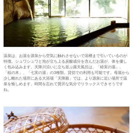
温泉は、お湯を源泉から空気に触れさせないで浴槽まで引いているのが
特徴。シュワシュワと泡が立ち上る炭酸成分を含んだお湯が、体を優し
く包み込みます。天降川沿いに立ち並ぶ露天風呂は、「睦実の湯」、
「椋の木」、「七実の湯」の3種類。貸切での利用も可能です。母屋から
少し離れた場所にある大浴場「天降殿」では、より源泉に近い場所で温
泉を愉しめます。時間を忘れて贅沢な気分でリラックスできそうです
ね。