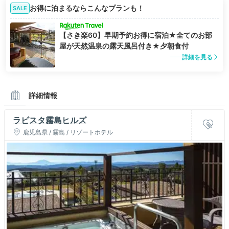
お得に泊まるならこんなプランも！
SALE
【さき楽60】早期予約お得に宿泊★全てのお部
屋が天然温泉の露天風呂付き★夕朝食付
詳細を見る
詳細情報
ラビスタ霧島ヒルズ
鹿児島県 / 霧島 / リゾートホテル