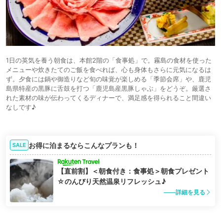
1日の英気を養う朝食は、本館2階の「食事処」で。霧島の食材を使った
メニューや炊きたてのご飯を食べれば、心も身体もさらに元気になるは
ず。夕食には鍋や御造りなど旬の味覚が楽しめる「季節会席」や、鹿児
島県特産の黒豚に舌鼓を打つ「鹿児島産黒豚しゃぶ」をどうぞ。厳選さ
れた素材の味が伝わってくるディナーで、満足感を得られること間違い
なしです♪
お得に泊まるならこんなプランも！
SALE
【直前割】＜朝食付き：食事処＞朝食プレゼント
☆のんびり天然温泉リフレッシュ♪
詳細を見る