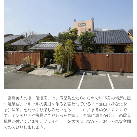
「霧島美人の湯 優湯庵」は、鹿児島空港ICから車で約15分の場所に建
つ温泉宿。ツルツルの美肌を作ると言われている「日当山（ひなたや
ま）温泉」をたっぷり楽しみたいなら、ここに泊まるのがオススメで
す。インテリアや家具にこだわった客室は、全室に源泉かけ流しの露天
風呂が付いています。プライベートを大切にしながら、おしゃれな空間
でのんびりしましょう。