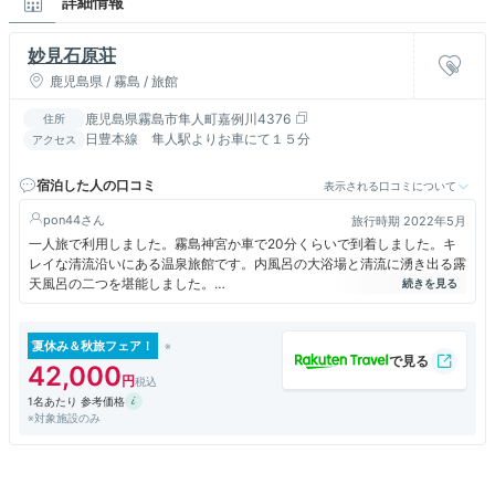
詳細情報
妙見石原荘
鹿児島県 / 霧島 / 旅館
鹿児島県霧島市隼人町嘉例川4376
住所
日豊本線 隼人駅よりお車にて１５分
アクセス
宿泊した人の口コミ
表示される口コミについて
pon44
旅行時期 2022年5月
一人旅で利用しました。霧島神宮か車で20分くらいで到着しました。キ
レイな清流沿いにある温泉旅館です。内風呂の大浴場と清流に湧き出る露
天風呂の二つを堪能しました。
露天風呂は最高のロケーションでキレイな清流を眺めながら温泉に浸かれ
ました。
夏休み＆秋旅フェア！
42,000
1名あたり 参考価格
※対象施設のみ