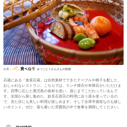
出典：
みつごとうさんさんの投稿
石蔵にある「食菜石蔵」は自然素材でできたテーブルや椅子を配した、
おしゃれなレストラン。こちらでは、ランチ懐石や本懐石がいただけま
す。四季に応じた鹿児島の食材を使い、器にまでこだわっているんで
す。全国から探し集めた、妙見石原荘の料理に合う器を使っているの
で、見た目にも美しい料理が楽しめます。そして全席半個室なのも嬉し
いポイント。ぜひ、落ち着いた雰囲気の中で食事を満喫してください。