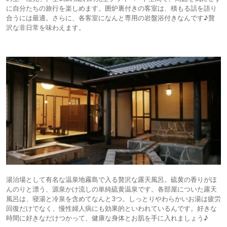
に自分たちの旅行を楽しめます。囲炉裏付きの客室は、積もる話を語り
合うには最適。さらに、各客室になんと専用の岩盤浴付きなんです♪贅
沢な非日常を味わえます。
湯治場として有名な温泉地霧島で入る贅沢な露天風呂。硫黄の香りがほ
んのりと漂う、源泉かけ流しの単純硫黄温泉です。各部屋についた露天
風呂は、寝湯と冷泉を含めてなんと3つ。しっとりやわらかいお湯は疲労
回復だけでなく、慢性婦人病にも効果的といわれているんです。好きな
時間に好きなだけつかって、健康な身体とお肌を手に入れましょう♪