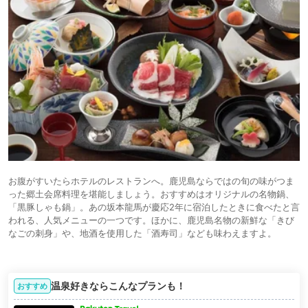
お腹がすいたらホテルのレストランへ。鹿児島ならではの旬の味がつま
った郷土会席料理を堪能しましょう。おすすめはオリジナルの名物鍋、
「黒豚しゃも鍋」。あの坂本龍馬が慶応2年に宿泊したときに食べたと言
われる、人気メニューの一つです。ほかに、鹿児島名物の新鮮な「きび
なごの刺身」や、地酒を使用した「酒寿司」なども味わえますよ。
温泉好きならこんなプランも！
おすすめ