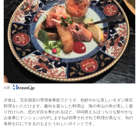
出典：
夕食は、完全個室の専用食事処でどうぞ。色鮮やかな美しいモダン懐石
料理をいただけます。趣向を凝らした料理は、海の幸山の幸が美しく盛
り付けられ、思わず目を奪われるほど。SNS映えもばっちりな鮮やかな
お食事にテンションがUPしますね♪四季それぞれで料理が異なり、旬の
食材を口にできるのもまたうれしいポイントです。