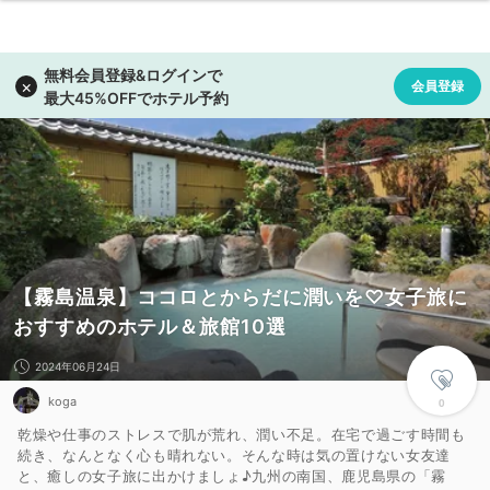
【霧島温泉】ココロとからだに潤いを♡女子旅に
おすすめのホテル＆旅館10選
2024年06月24日
koga
0
乾燥や仕事のストレスで肌が荒れ、潤い不足。在宅で過ごす時間も
続き、なんとなく心も晴れない。そんな時は気の置けない女友達
と、癒しの女子旅に出かけましょ♪九州の南国、鹿児島県の「霧