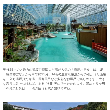
奥行25ｍの大迫力の硫黄谷庭園大浴場が人気の「霧島ホテル」は、JR
「霧島神宮駅」から車で約25分。14もの豊富な泉源からの引かれた温泉
を、⽴ち湯屋打たせ湯、⻑寿⾵呂など多彩なお⾵呂で楽しめます。大き
な温泉に足をつければ、まるで別世界に行ったかのよう。湯めぐりを思
う存分楽しめば、日頃の疲れも吹き飛びますね。