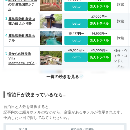
旅館
の宿 霧島国際ホテ
icotto
楽天トラベル
ル
37,000円〜
3.
霧島温泉郷 鳥遊ぶ
旅館
森の宿 ふたり静
icotto
楽天トラベル
15,477円〜
14,100円〜
4.
霧島温泉郷 霧島ホ
旅館
テル
icotto
楽天トラベル
別荘・ヴ
40,500円〜
43,000円〜
5.
天からの贈り物
ィラ・コ
icotto
楽天トラベル
Villa
ンドミニ
Montpetre（ヴィ
アム
ラ モンペトル）
14,204円〜
14,000円〜
リゾート
一覧の続きを見る
6.
ラビスタ霧島ヒルズ
icotto
楽天トラベル
ホテル
19,418円〜
16,300円〜
宿泊日が決まっているなら…
7.
旅館
霧島温泉 旅行人山荘
icotto
楽天トラベル
宿泊日と人数を選択すると、
21,600円〜
19,300円〜
8.
霧島温泉 霧島もみ
記事内のご紹介ホテルのなかから、空室があるホテルが表示されます。
旅館
じ谷 静流荘
icotto
楽天トラベル
予約したい日で探してみてくださいね。
24,444円〜
22,200円〜
9.
onsen garden 湯本
旅館
宿泊日
宿泊者数 / 部屋数