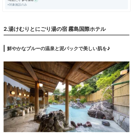
スが欲しいと思いました。
※対象施設のみ
ただ泉質は良かったですよ。さすがに源泉掛け流しです。料理もレベルが
高かったです。食べきれませんでしたけど。
岩盤浴は温度が低くて、満足できませんでした。温度の調節ができればよ
かったのですが。フロントに言えば熱くできたのかも知れません。
2.湯けむりとにごり湯の宿 霧島国際ホテル
鮮やかなブルーの温泉と泥パックで美しい肌を♪