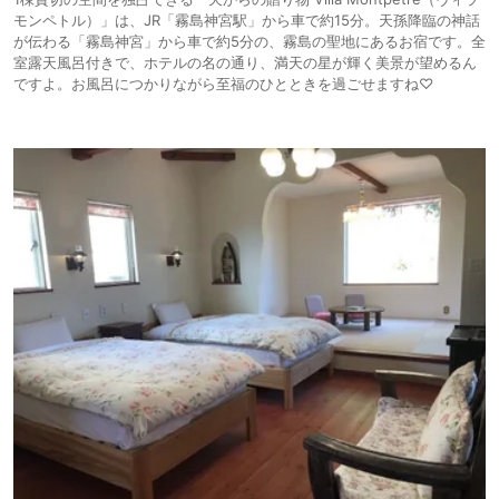
モンペトル）」は、JR「霧島神宮駅」から車で約15分。天孫降臨の神話
が伝わる「霧島神宮」から車で約5分の、霧島の聖地にあるお宿です。全
室露天風呂付きで、ホテルの名の通り、満天の星が輝く美景が望めるん
ですよ。お風呂につかりながら至福のひとときを過ごせますね♡