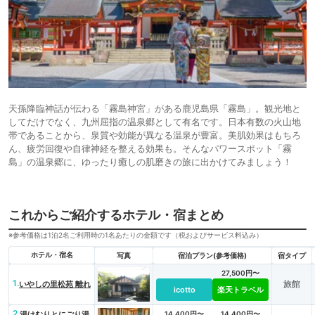
天孫降臨神話が伝わる「霧島神宮」がある鹿児島県「霧島」。観光地と
してだけでなく、九州屈指の温泉郷として有名です。日本有数の火山地
帯であることから、泉質や効能が異なる温泉が豊富。美肌効果はもちろ
ん、疲労回復や自律神経を整える効果も。そんなパワースポット「霧
島」の温泉郷に、ゆったり癒しの肌磨きの旅に出かけてみましょう！
これからご紹介するホテル・宿まとめ
※参考価格は1泊2名ご利用時の1名あたりの金額です（税およびサービス料込み）
ホテル・宿名
写真
宿泊プラン(参考価格)
宿タイプ
27,500円〜
1.
旅館
いやしの里松苑 離れ
icotto
楽天トラベル
2.
湯けむりとにごり湯
14,400円〜
14,400円〜