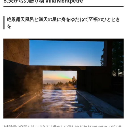
5.天からの贈り物 Villa Montpetre
それに、メインの白濁した硫黄泉のエリアは深い（１２０ｃｍから最大で
１４０ｃｍの立湯）ので、一般的な温泉大浴場や露天風呂のように横にな
ってゆっくり入る事が出来ず、どうも落ち着かないのです。
絶景露天風呂と満天の星に身をゆだねて至福のひととき
を
それにこの深い湯舟内でうっかり滑ったらどうなるのだろうとの一抹の不
安もありました。
ここ以外に、横になって入られる所は他に幾つかはありましたが、狭かっ
たり、硫黄泉以外の泉質だったりとどれもイマイチでした。
一番奥には、硫黄泉の白濁した露天風呂はあるのですが、雨が降って来て
ゆっくり入る事が出来ませんでした。
また、ここは、夕食時間後の良い時間帯（２０時から２１時半）は、その
ほとんどのエリアが女性専用ゾーンになってしまい、その時間帯の男性
は、庭園大浴場に入る手前の狭い内湯（それも白濁した硫黄泉でもない）
にしか入られないのです。
そう言った意味からも、今回は、男性の私はここ泊にしなくて正解だった
と思います（それにここはかなり強気の宿泊料金設定です）。
1棟貸切の空間を独占できる「天からの贈り物 Villa Montpetre（ヴィラ