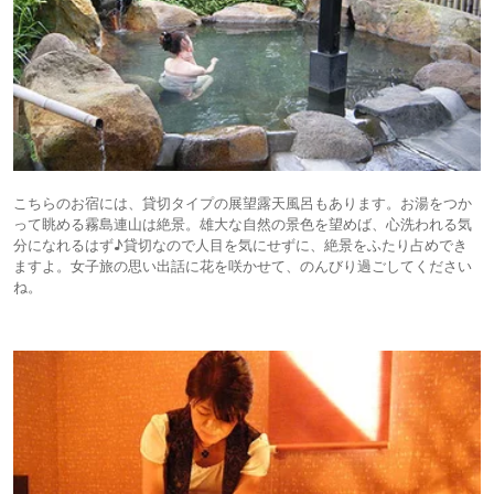
こちらのお宿には、貸切タイプの展望露天風呂もあります。お湯をつか
って眺める霧島連山は絶景。雄大な自然の景色を望めば、心洗われる気
分になれるはず♪貸切なので人目を気にせずに、絶景をふたり占めでき
ますよ。女子旅の思い出話に花を咲かせて、のんびり過ごしてください
ね。