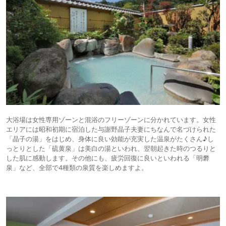
大浴場は女性専用ゾーンと混浴のフリーゾーンに分かれています。女性
エリアには昭和初期に宿泊した与謝野晶子夫妻にちなんで名づけられた
「晶子の湯」をはじめ、身体に良い効能が充実した温泉がたくさん♪し
っとりとした「硫黄泉」は美白の湯といわれ、翌朝起きた時のつるりと
した肌に感動します。その他にも、疲労回復に良いといわれる「明礬
泉」など、全部で4種類の泉質を楽しめますよ。