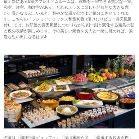
最上階にある9室のプレミアムルームは、霧島を一望できる贅沢な一室。
和室、洋室、和洋室があり、どれもテラスに面した開放的な大きな窓
が。暖かなまぶしい光と、爽やかな風が心地よい気分にさせてくれま
す。こちらの「プレミアデラックス和室10畳 (湯けむりビュー露天風呂
付)」では、お部屋の露天風呂につかりながら刻一刻と変化する霧島の朝
と夜の表情が楽しめます。その美しい景色を友人と一緒に眺めれば、素
敵な思い出になるはず♪
夕食は「和洋折衷ビュッフェ」「深山霧島会席」「特選すき焼き会席」