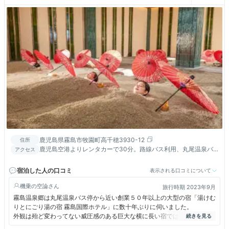
鹿児島県霧島市牧園町高千穂3930-12
住所
鹿児島空港よりレンタカーで30分。路線バス利用、丸尾温泉バ
アクセス
ス停下車。
宿泊した人の口コミ
表示される口コミについて
機乗の空論
旅行時期 2023年9月
霧島温泉郷は丸尾温泉バス停から近い創業５０年以上の大型の宿「湯けむ
りとにごり湯の宿 霧島国際ホテル」に数十年ぶりに伺いました。
外観は殆ど変わってない威圧感のある巨大な横に長い宿では懐かしい昭和
の全盛期を感じます～、しかし、２０２１年５月には閉館予定から一転、