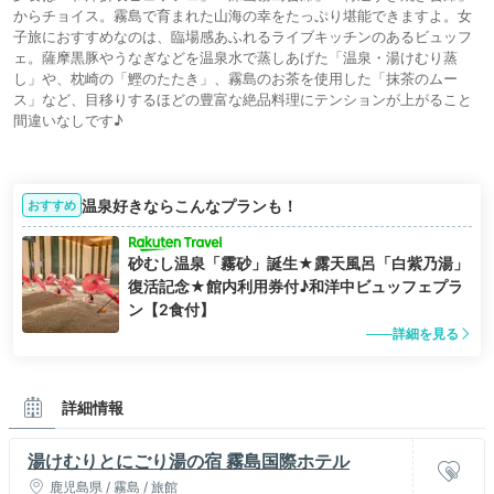
からチョイス。霧島で育まれた山海の幸をたっぷり堪能できますよ。女
子旅におすすめなのは、臨場感あふれるライブキッチンのあるビュッフ
ェ。薩摩黒豚やうなぎなどを温泉水で蒸しあげた「温泉・湯けむり蒸
し」や、枕崎の「鰹のたたき」、霧島のお茶を使用した「抹茶のムー
ス」など、目移りするほどの豊富な絶品料理にテンションが上がること
間違いなしです♪
温泉好きならこんなプランも！
おすすめ
砂むし温泉「霧砂」誕生★露天風呂「白紫乃湯」
復活記念★館内利用券付♪和洋中ビュッフェプラ
ン【2食付】
詳細を見る
詳細情報
湯けむりとにごり湯の宿 霧島国際ホテル
鹿児島県 / 霧島 / 旅館