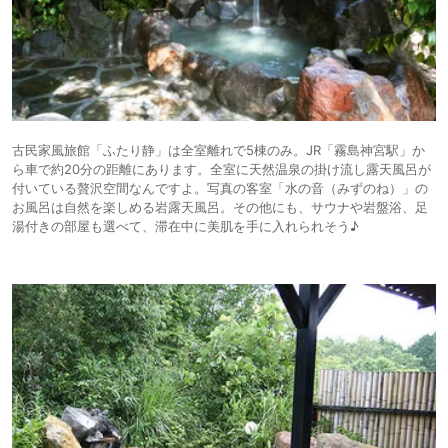
但し、一部のステーキの肉質や升セイロ蒸しの素材に天ぷらの品数などは
見直す余地がありと感じましたが、朝食も含めて全体的には質の高さは周
辺では一番かも知れません。
古民家風旅館「ふたり静」は全室離れで5棟のみ。JR「霧島神宮駅」か
ら車で約20分の距離にあります。全室に天然温泉の掛け流し露天風呂が
付いている贅沢空間なんですよ。写真の客室「水の音（みずのね）」の
お風呂は自然を楽しめる岩露天風呂。その他にも、サウナや岩盤浴、足
湯付きの部屋も選べて、滞在中に美肌を手に入れられそう♪