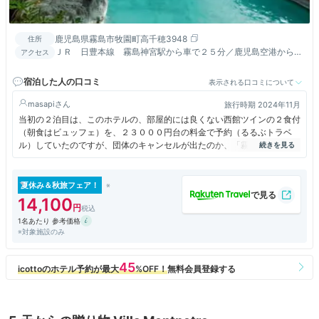
鹿児島県霧島市牧園町高千穂3948
住所
ＪＲ 日豊本線 霧島神宮駅から車で２５分／鹿児島空港から車
アクセス
で３０分
宿泊した人の口コミ
表示される口コミについて
masapi
旅行時期 2024年11月
当初の２泊目は、このホテルの、部屋的には良くない西館ツインの２食付
（朝食はビュッフェ）を、２３０００円台の料金で予約（るるぶトラベ
ル）していたのですが、団体のキャンセルが出たのか、「霧島国際ホテ
ル」で、湯けむりビュー和洋室４８平米２食付き（どちらもビュッフェ）
が、３０００円ほど安い料金で出たので、「霧島ホテル」はキャンセルし
て、「霧島国際ホテル」に変えたのです。
夏休み＆秋旅フェア！
14,100
その為、日帰り入浴だけでもと思いやって来ました。
1名あたり 参考価格
※対象施設のみ
さて、私は、ここの硫黄谷庭園大浴場に、以前から是非入りたいと思って
いて、今回も凄く楽しみにしていましたが、実際に入って見ると、意外に
も期待以下でした。
公式サイトの写真で硫黄谷庭園大浴場を見るとかなり広く見えますが、実
際にはそれほど広くは感じません（写真の撮り方＆編集による錯覚効果）
でした。