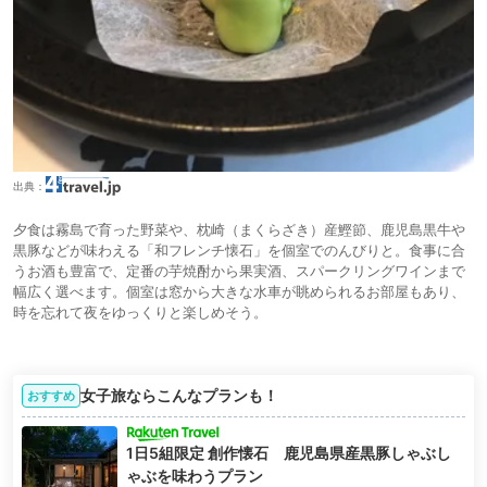
出典：
夕食は霧島で育った野菜や、枕崎（まくらざき）産鰹節、鹿児島黒牛や
黒豚などが味わえる「和フレンチ懐石」を個室でのんびりと。食事に合
うお酒も豊富で、定番の芋焼酎から果実酒、スパークリングワインまで
幅広く選べます。個室は窓から大きな水車が眺められるお部屋もあり、
時を忘れて夜をゆっくりと楽しめそう。
女子旅ならこんなプランも！
おすすめ
1日5組限定 創作懐石 鹿児島県産黒豚しゃぶし
ゃぶを味わうプラン