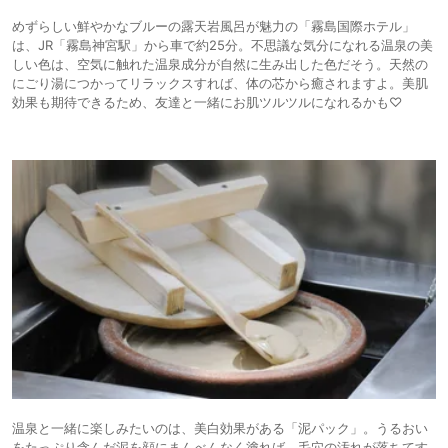
めずらしい鮮やかなブルーの露天岩風呂が魅力の「霧島国際ホテル」
は、JR「霧島神宮駅」から車で約25分。不思議な気分になれる温泉の美
しい色は、空気に触れた温泉成分が自然に生み出した色だそう。天然の
にごり湯につかってリラックスすれば、体の芯から癒されますよ。美肌
効果も期待できるため、友達と一緒にお肌ツルツルになれるかも♡
温泉と一緒に楽しみたいのは、美白効果がある「泥パック」。うるおい
をたっぷり含んだ泥を顔にまんべんなく塗れば、毛穴の汚れが落ちてす