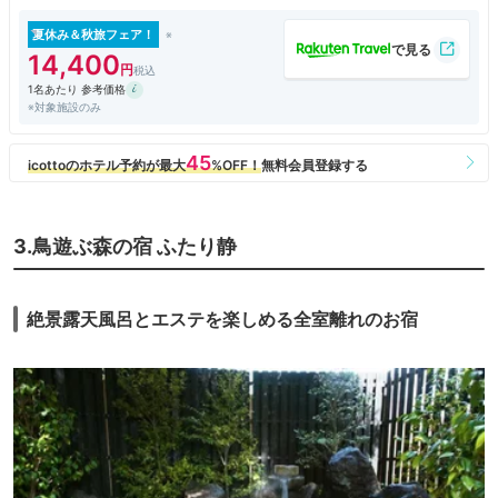
ホテル運営のマイステイズ・ホテル・マネジメントが運営を受託しその
後、リニューアルオープンと成ったようです。
夏休み＆秋旅フェア！
14,400
Ｈ/Ｐを拝見すれば館内を全体的に改装し、特にロビー・部屋・レストラ
1名あたり 参考価格
ン・大浴場などの利用客が直接接する部分は力の入れようが判るほど大胆
※対象施設のみ
にリホームされてます。
反面、以前西側端にあった別館・源泉掛け流しの乳白色のにごり湯が自慢
の露天風呂は現在は休止状態に成り残念です。（予算の都合上らしいので
すが？）。
それでもお金をかければ１階の玄関からして入ればロビーや売店にキッズ
3.鳥遊ぶ森の宿 ふたり静
ルームなどに至るまで古いながらも新しく生まれ変わるものだと驚きまし
た。
大浴場も細々した施設は取り除いてシンプルに改修し、自慢の自噴する単
絶景露天風呂とエステを楽しめる全室離れのお宿
純硫黄泉の源泉掛け流しの乳白色のにごり湯は昔も今も変わらぬ躰も心も
癒される良い湯には違いないです。
今回はチェックイン前から先に入浴さえて頂き、たっぷり４回も楽しませ
て頂きました。
食事はリニューアルした３階・レストラン霧島ゆけむりテラスの９０種類
のブッフェスタイルをいただき以前の一般的な会席膳とは大いに異なり、
洗練されたモダンスタイルでいただくメニューの数々はプロの料理人が作
る美味しいものばかりでした。