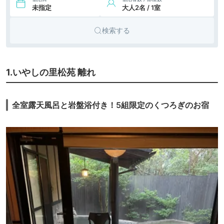
庵清姫
icotto
楽天トラベル
未指定
大人2名 / 1室
14,900円〜
10.
霧島美人の湯 優湯
旅館
検索する
庵（ゆうゆあん）
icotto
楽天トラベル
1.いやしの里松苑 離れ
全室露天風呂と岩盤浴付き！5組限定のくつろぎのお宿