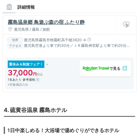
詳細情報
霧島温泉郷 鳥遊ぶ森の宿 ふたり静
鹿児島県 / 霧島 / 旅館
鹿児島県霧島市牧園町高千穂3620-4
住所
鹿児島空港より車で約30分／ＪＲ霧島神宮駅より車で約20分／
アクセス
九州自動車道 溝辺鹿児島空港ＩＣより嘉例川経由にて約30分
夏休み＆秋旅フェア！
37,000
1名あたり 参考価格
※対象施設のみ
4. 硫黄谷温泉 霧島ホテル
1日中楽しめる！大浴場で湯めぐりができるホテル