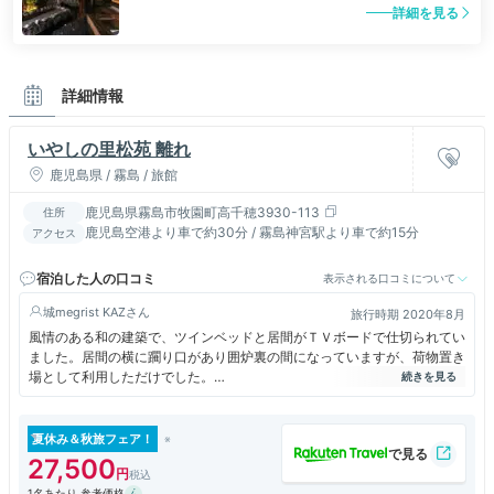
詳細を見る
詳細情報
いやしの里松苑 離れ
鹿児島県 / 霧島 / 旅館
鹿児島県霧島市牧園町高千穂3930-113
住所
鹿児島空港より車で約30分 / 霧島神宮駅より車で約15分
アクセス
宿泊した人の口コミ
表示される口コミについて
城megrist KAZ
旅行時期 2020年8月
風情のある和の建築で、ツインベッドと居間がＴＶボードで仕切られてい
ました。居間の横に躙り口があり囲炉裏の間になっていますが、荷物置き
場として利用しただけでした。
この囲炉裏で焼きいもを作っていただきましたけど。居間の向こうに洗面
所・トイレ・室内風呂があり、その奥に岩盤浴室があります。 庭には源
泉掛け流しの露天風呂、そこから湯が流れ出て寝湯に繋がっています。
夏休み＆秋旅フェア！
構造は面白いのですが、なんだか使い勝手が悪い印象があります。ベッド
27,500
で寝ていればいいのかも知れませんが、椅子に座ってゆったりするスペー
1名あたり 参考価格