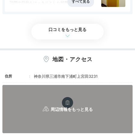
訪問の目的をはっきりとした状態をお勧めしま
す。部屋前の廊下は外に面しているため、風など
アクセス
2.0
コスパ
2.0
客室
2.0
接客対応
2.0
風呂
1.0
への対応が必要です。
食事・ドリンク
1.5
バリアフリー
2.0
口コミをもっと見る
地図・アクセス
住所
神奈川県三浦市南下浦町上宮田3231