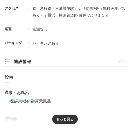
アクセス
京浜急行線「三浦海岸駅」より徒歩7分（無料送迎バス
あり） / 横浜・横須賀道路 佐原ICより１５分
送迎
送迎なし
パーキング
パーキングあり
施設情報
設備
温泉・お風呂
温泉
大浴場
露天風呂
プール
プール
屋内プール
温水プール