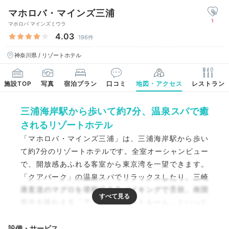
マホロバ・マインズ三浦
1
マホロバ マインズミウラ
4.03
196件
神奈川県 / リゾートホテル
施設TOP
写真
宿泊プラン
口コミ
地図・アクセス
レストラン
三浦海岸駅から歩いて約7分、温泉スパで癒
されるリゾートホテル
「マホロバ・マインズ三浦」は、三浦海岸駅から歩い
て約7分のリゾートホテルです。全室オーシャンビュー
で、開放感あふれる客室から東京湾を一望できます。
「クアパーク」の温泉スパでリラックスしたり、三崎
港直送のマグロを堪能できるバイキングで舌鼓。南国
気分を味わえる「アジアンリゾートルーム」といった
日常を忘れるユニークなお部屋も充実。癒しの休日
を。
設備・サービス