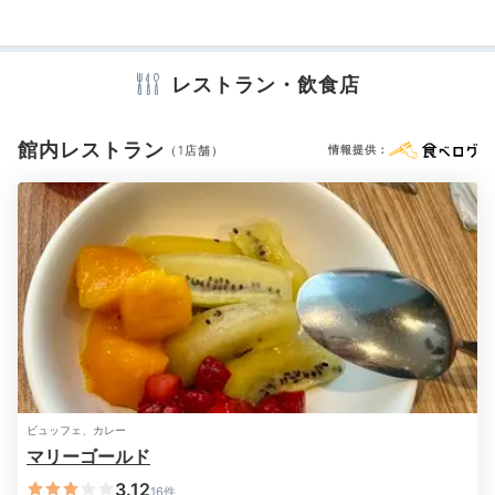
その他館内施設
宴会場
ランドリーコーナー
売店・ギフトショップ
卓球台
カラオケルーム
レストラン・飲食店
アメニティ
館内レストラン
（1店舗）
情報提供：
テレビ
冷蔵庫
エアコン
スリッパ
洗浄機付トイレ
浴衣
歯ブラシ
カミソリ
洗顔
シャンプー
リンス
ボディソープ
シャワーキャップ
タオル
バスタオル
ドライヤー
電気ポット
加湿器
※設備・アメニティは、確認が取れている情報を表示しています。
ビュッフェ、カレー
マリーゴールド
3.12
16件