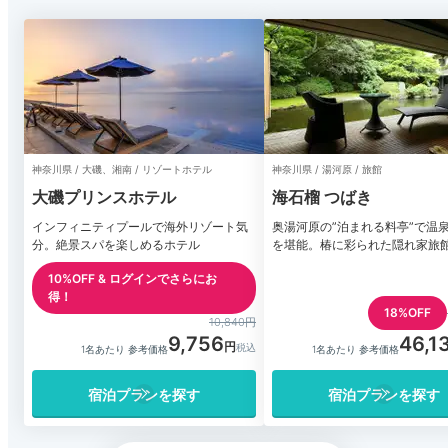
神奈川県 / 大磯、湘南 / リゾートホテル
神奈川県 / 湯河原 / 旅館
大磯プリンスホテル
海石榴 つばき
インフィニティプールで海外リゾート気
奥湯河原の”泊まれる料亭”で温
分。絶景スパを楽しめるホテル
を堪能。椿に彩られた隠れ家旅
10%OFF & ログインでさらにお
得！
18%OFF
10,840円
9,756
46,1
1名あたり 参考価格
1名あたり 参考価格
宿泊プランを探す
宿泊プランを探す