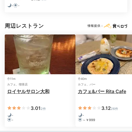
-
-
周辺レストラン
情報提供：
11m
40m
カフェ、喫茶店
カフェ、バー
ロイヤルサロン大和
カフェ&バー Rita Cafe
3.01
3.12
2件
26件
-
-
-
～￥999