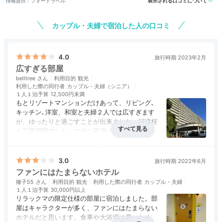
情報提供：フォートラベル
表示される口コミについて
カップル・夫婦で宿泊した人の口コミ
4.0
旅行時期 2023年2月
広すぎる部屋
belltree
利用目的
観光
利用した際の同行者
カップル・夫婦（シニア）
１人１泊予算
12,500円未満
もとリゾートマンションだけあって、リビング､
キッチン､洋室、和室と夫婦２人では広すぎます
が、ゆったりと過ごすことが出来ました。河津桜
も丁度満開でした。マグロ茶漬けがとっても美味
しかったです。残念だったのは、露天風呂は１つ
アクセス
4.0
コスパ
4.5
客室
4.0
接客対応
3.5
風呂
3.0
しかないので 男女入れ替えのため夜は入れませ
食事・ドリンク
3.5
バリアフリー
3.0
んでした。ウォーターパークは子供が喜びそう
3.0
旅行時期 2022年6月
で、孫を連れてまた来たいです。
ファンにはたまらないホテル
徹子55
利用目的
観光
利用した際の同行者
カップル・夫婦
１人１泊予算
30,000円以上
リラックマの限定仕様の部屋に宿泊しました。部
屋はキャラクターが多く、ファンにはたまらない
ホテルだと思います。食事や大浴場は悪いため、