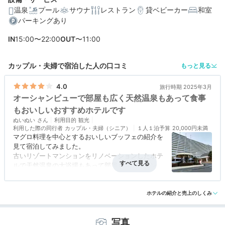
温泉
プール
サウナ
レストラン
貸ベビーカー
和室
パーキングあり
IN
15:00〜22:00
OUT
〜11:00
カップル・夫婦で宿泊した人の口コミ
もっと見る
4.0
旅行時期 2025年3月
オーシャンビューで部屋も広く天然温泉もあって食事
もおいしいおすすめホテルです
ぬいぬい
利用目的
観光
利用した際の同行者
カップル・夫婦（シニア）
１人１泊予算
20,000円未満
マグロ料理を中心とするおいしいブッフェの紹介を
見て宿泊してみました。
古いリゾートマンションをリノベーションしたホテ
ルで天然温泉の大浴場もあって部屋もマンションタ
イプで広くて快適でした。
アクセス
4.0
コスパ
4.0
客室
4.0
接客対応
3.5
風呂
4.0
ホテルから１５０mほどの場所にセブンイレブンも
食事・ドリンク
4.0
バリアフリー
3.5
あって徒歩圏には飲食店やドラッグストアもあって
ホテルの紹介と売上のしくみ
買い物は便利な立地で、三浦海岸のビーチへも５，
６分で行けるアクセスのよい立地でした。
写真
部屋もすべてオーシャンビューで7階でしたが眺望