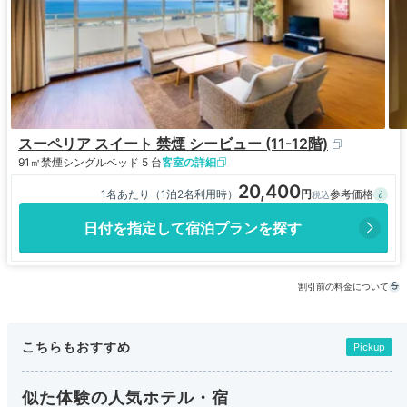
スーペリア スイート 禁煙 シービュー (11-12階)
91㎡
禁煙
シングルベッド 5 台
客室の詳細
20,400
1名あたり（1泊2名利用時）
日付を指定して宿泊プランを探す
割引前の料金について
こちらもおすすめ
Pickup
似た体験の人気ホテル・宿