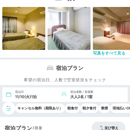
もよかったです。
丁度桜祭りの時期で河津桜の名所の小松が池公園ま
でも歩いて10分ほどで満開の桜を見ることができま
した。
期待していた食事ですが種類が多くて思ったように
食べることができませんでした。
残念だったのはカニ食べ放題が売りなはずでした
が、カニがありませんでした。
週末の宿泊は高いので平日に予約するのがおすすめ
写真をすべて見る
です。
宿泊プラン
希望の宿泊日、人数で空室状況をチェック
宿泊日
宿泊者数 / 部屋数
11/10(火)1泊
大人2名 / 1室
キャンセル無料（期限あり）
朝食付
朝夕食付
禁煙
現地払いO
宿泊プラン
3
並び替え