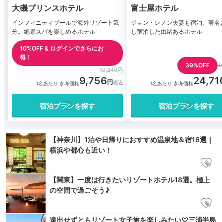
大磯プリンスホテル
富士屋ホテル
インフィニティプールで海外リゾート気
ジョン・レノン夫妻も宿泊。著名
分。絶景スパを楽しめるホテル
し宿泊した由緒あるホテル
10%OFF & ログインでさらにお
得！
39%OFF
4
10,840円
9,756
24,71
1名あたり 参考価格
1名あたり 参考価格
宿泊プランを探す
宿泊プランを探す
【神奈川】1泊や日帰りにおすすめ温泉地＆宿16選｜
横浜や都心も近い！
【関東】一度は行きたいリゾートホテル18選。極上
の空間で過ごそう♪
遠出せずともリゾート女子旅を楽しみたい♡三浦半島