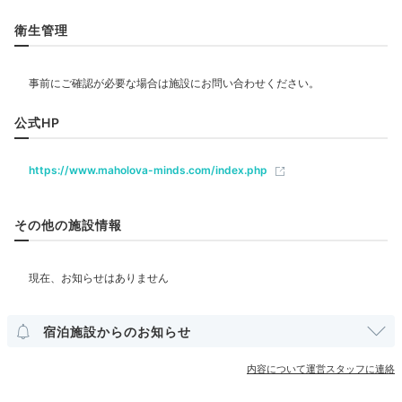
衛生管理
リラクゼーション
サウナ
岩盤浴
ジャグジー
エステ・マッサージ
ジム・フィットネス
公式HP
飲食
https://www.maholova-minds.com/index.php
レストラン
カフェ
その他の施設情報
ベビー＆子供関連
貸ベビーカー
部屋情報
宿泊施設からのお知らせ
和室
和洋室
洋室
スイート
インターネット利用可能
Wi-Fi利用可能
内容について運営スタッフに連絡