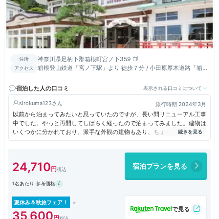
神奈川県足柄下郡箱根町宮ノ下359
住所
箱根登山鉄道「宮ノ下駅」より 徒歩７分 / 小田原厚木道路「箱根
アクセス
口IC」より国道1号線経由20分 （11㎞）
宿泊した人の口コミ
表示される口コミについて
sirokuma123
旅行時期 2024年3月
以前から泊まってみたいと思っていたのですが、長い間リニューアル工事
中でした。やっと再開してしばらく経ったので泊まってみました。建物は
いくつかに分かれており、派手な外観の建物もあり、ちょっとしたミュー
ジアム感覚でした。やはり人気があるみたいで、かなり混んでました。館
内散策が楽しかったのを記憶しています。
24,710
宿泊プランを見る
1名あたり 参考価格
夏休み＆秋旅フェア！
35,600