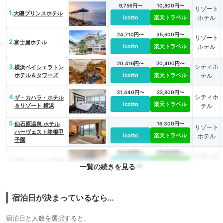
9,756円〜
10,800円〜
リゾート
1.
大磯プリンスホテル
icotto
楽天トラベル
ホテル
24,710円〜
35,600円〜
リゾート
2.
富士屋ホテル
icotto
楽天トラベル
ホテル
20,416円〜
20,400円〜
3.
シティホ
横浜ベイシェラトン
ホテル＆タワーズ
icotto
楽天トラベル
テル
21,440円〜
22,800円〜
4.
シティホ
ザ・カハラ・ホテル
icotto
楽天トラベル
＆リゾート 横浜
テル
5.
仙石原温泉 ホテル
16,300円〜
リゾート
ハーヴェスト箱根甲
icotto
楽天トラベル
ホテル
子園
16,062円〜
15,800円〜
シティホ
6.
横浜ベイホテル東急
icotto
楽天トラベル
一覧の続きを見る
テル
17,054円〜
17,200円〜
7.
リゾート
ヒルトン小田原リゾ
宿泊日が決まっているなら…
ート＆スパ
icotto
楽天トラベル
ホテル
18,700円〜
11,600円〜
8.
リゾート
マホロバ・マインズ
宿泊日と人数を選択すると、