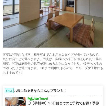
客室は和室から洋室、和洋室までさまざまなタイプが揃っているので、
気分に合わせて選べますよ。写真は、広縁に小椅子が備えられた10畳の
和室。和室は庭園側の眺望が楽しめるようになっており、46平米あるの
でゆったりと過ごせます。5名まで利用できるので、グループ女子旅にも
おすすめです。
お得に泊まるならこんなプランも！
SALE
〇【早割90】90日前までのご予約でお得！季節