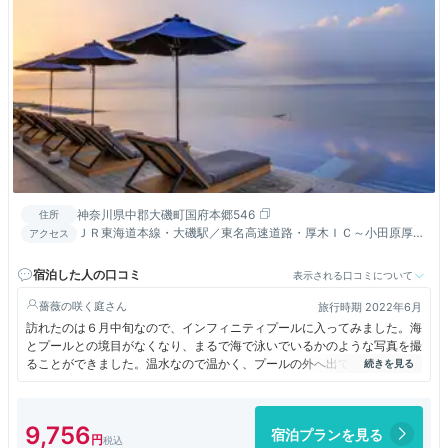
神奈川県中郡大磯町国府本郷546
住所
ＪＲ東海道本線・大磯駅／東名高速道路・厚木ＩＣ～小田原厚木
アクセス
道路・大磯ＩＣ～２ｋｍ
宿泊した人の口コミ
表示される口コミについて
薔薇の咲く庭
旅行時期 2022年6月
訪れたのは６月中旬なので、インフィニティプールに入ってみました。海
とプールとの境目がなくなり、まるで海で泳いでいるかのような写真を撮
ることができました。温水なので温かく、プールの外へ出てもさほど寒く
はありませんでした。プリンスポイントを集めると宿泊が無料でできま
す。エスダイニングで食事をしましたが、なかなか洗練された味で美味で
した。レストランもポイントを使うと無料になります。
9,756
宿泊プランを見る