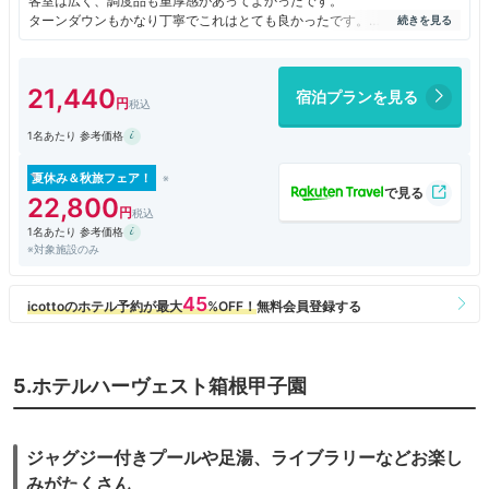
客室は広く、調度品も重厚感があってよかったです。
ターンダウンもかなり丁寧でこれはとても良かったです。
ただ、ほかは気になったっ点も多くあります。
まず、ウェルカムドリンクが微妙。ロビーフロアに設置されているのに、
案内なし。
21,440
宿泊プランを見る
勝手に取りに行っている人もいましたが、チェックインを待たせている間
やチェックイン時に出すと良いのではと思います。ロビーフロアにはスタ
1名あたり 参考価格
ッフも多いのですが、立っているだけでの人が多いのはかなり残念。ウェ
ルカムドリンク出す気がないなら設置しなくても良いのではと思います。
フラダンスショーの案内もなかったです。プールが別料金なので、このフ
夏休み＆秋旅フェア！
ランダンスショーくらいしかハワイらしさはないのに？？？
22,800
プール別料金なのは、かなりおどろき。滞在中は何度も使えますって強調
1名あたり 参考価格
して説明してましたが、重要なのそこじゃないから。ハワイらしさだせる
※対象施設のみ
のって、むしろプールくらいしかないんじゃないかと思いましたが、ここ
にハードルとは。宿泊料金あげていいので、プールくらい自由に使わせて
ほしいです。
チェックイン時に翌朝の朝刊を聞かれましたが、新聞は届きませんでし
た。隣の部屋には新聞が届いていたので、完全にミスでしょう。個人的に
は紙の新聞は読まないので、いらないですけど、聞かれて答えて、それで
届かないって、、、オペレーションできないなら、こんなサービスいらな
5.ホテルハーヴェスト箱根甲子園
いと思います。
朝食会場は、窓なしの空間で非常に閉塞感があります。料理の品数もやや
少な目です。味は悪くないですが、まぁ普通っていう領域を超えてこな
い。アサイーボウルは思ったより小さいのも残念な感じ。個人的には、和
ジャグジー付きプールや足湯、ライブラリーなどお楽し
風の焼き魚や中華街つながり？のシューマイとかはいらないのでは。品数
みがたくさん