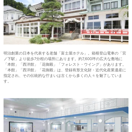
明治創業の日本を代表する老舗「富士屋ホテル」。箱根登山電車の「宮
ノ下駅」より徒歩7分程の場所にあります。約7,600坪の広大な敷地に
「本館」「西洋館」「花御殿」「フォレスト・ウイング」があります。
「本館」「西洋館」「花御殿」は、登録有形文化財・近代化産業遺産に
指定され、その伝統的な佇まいは古くから多くの人々を魅了していま
す。