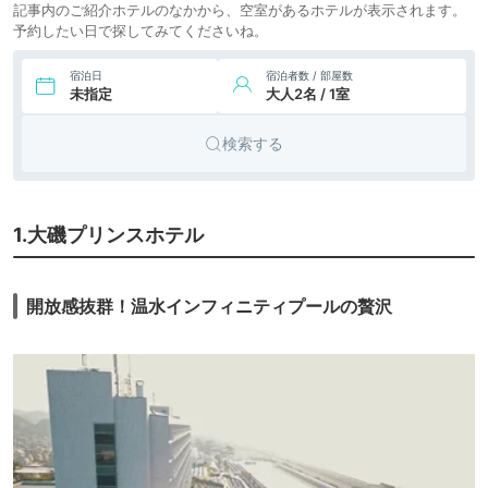
三浦
icotto
楽天トラベル
ホテル
記事内のご紹介ホテルのなかから、空室があるホテルが表示されます。
予約したい日で探してみてくださいね。
9.
16,925円〜
15,400円〜
ヨコハマ グランド
シティホ
インターコンチネン
icotto
楽天トラベル
テル
宿泊日
宿泊者数 / 部屋数
タル ホテル
未指定
大人2名 / 1室
23,403円〜
23,400円〜
10.
シティホ
ウェスティンホテ
ル横浜
icotto
楽天トラベル
テル
検索する
11.
旅館
強羅花壇
icotto
1.大磯プリンスホテル
開放感抜群！温水インフィニティプールの贅沢