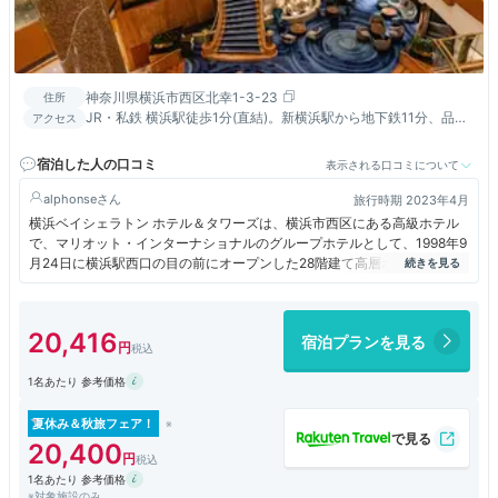
神奈川県横浜市西区北幸1-3-23
住所
JR・私鉄 横浜駅徒歩1分(直結)。新横浜駅から地下鉄11分、品川
アクセス
駅からＪＲ20分。羽田空港よりリムジンYCAT迄30分
宿泊した人の口コミ
表示される口コミについて
alphonse
旅行時期 2023年4月
横浜ベイシェラトン ホテル＆タワーズは、横浜市西区にある高級ホテル
で、マリオット・インターナショナルのグループホテルとして、1998年9
月24日に横浜駅西口の目の前にオープンした28階建て高層ホテルです。
348室の客室と5つのレストラン、3つのバーラウンジ、フィットネスク
ラブ、リラクゼーションサロンのほか、約千人を収容できる宴会場、神
殿・チャペルなどを備え、24階から27階はクラブラウンジ「シェラトン
20,416
宿泊プランを見る
クラブ」が利用できる全室禁煙のクラブフロアになっています。
1名あたり 参考価格
夏休み＆秋旅フェア！
20,400
1名あたり 参考価格
※対象施設のみ