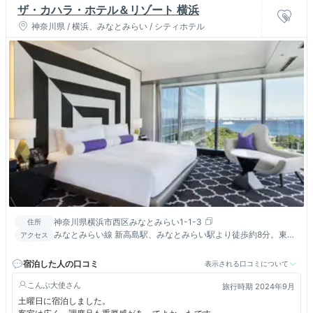
ザ・カハラ・ホテル＆リゾート 横浜
神奈川県 / 横浜、みなとみらい / シティホテル
神奈川県横浜市西区みなとみらい1-1-3
住所
みなとみらい線 新高島駅、みなとみらい駅より徒歩約8分。東海
アクセス
道本線 横浜駅よりタクシーで約6分。東海道新幹線 新横浜駅より
タクシーで約20分。
宿泊した人の口コミ
表示される口コミについて
こんぶ大使
旅行時期 2024年9月
土曜日に宿泊しました。