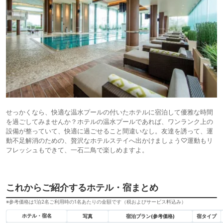
せっかくなら、快適な温水プールの付いたホテルに宿泊して優雅な時間
を過ごしてみませんか？ホテルの温水プールであれば、ワンランク上の
設備が整っていて、快適に過ごせること間違いなし。友達を誘って、運
動不足解消のための、贅沢なホテルステイへ出かけましょう♡運動もリ
フレッシュもできて、一石二鳥で楽しめますよ。
これからご紹介するホテル・宿まとめ
※参考価格は1泊2名ご利用時の1名あたりの金額です（税およびサービス料込み）
ホテル・宿名
写真
宿泊プラン(参考価格)
宿タイプ