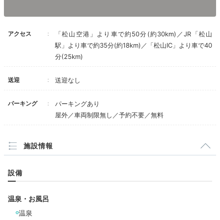
ym__m__
「THE AONAGI スイート」は想像以上のオシャレさ。
アクセス
「松山空港」より車で約50分(約30km)／JR「松山
刻々と変わる景色をゆっくり眺めるのは、最高に贅沢で
+7
駅」より車で約35分(約18km)／「松山IC」より車で40
した。夫はテラスでコーヒーを飲んだりしていました。
分(25km)
送迎
送迎なし
Freetime
パーキング
パーキングあり
屋外／車両制限無し／予約不要／無料
16:00
2つのプールで
施設情報
特別な時間を楽しむ
設備
温泉・お風呂
温泉