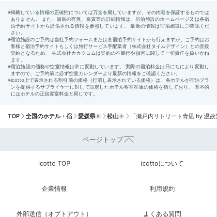
ym__m__
足を伸ばしてゆっくり浸かれるバスタブ。
愛媛らしい柑
橘系入浴剤もあり、良い香りで癒されました。
また、パ
+4
ジャマや靴下などの小物までおしゃれで、心躍りまし
た。
2日目
TOP
全国のホテル・宿
愛媛県
松山
「瀬戸内リトリート青凪 by 温
ページトップ
Breakfast
icotto TOP
icottoについて
08:00
企業情報
利用規約
四国のおいしさが
詰まった和朝食
外部送信（オプトアウト）
よくある質問