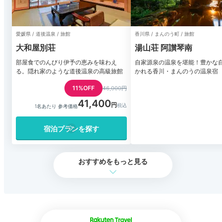
愛媛県 / 道後温泉 / 旅館
香川県 / まんのう町 / 旅館
大和屋別荘
湯山荘 阿讃琴南
部屋食でのんびり伊予の恵みを味わえ
自家源泉の温泉を堪能！豊かな
る。隠れ家のような道後温泉の高級旅館
かれる香川・まんのうの温泉宿
11%OFF
46,000円
41,400
1名あたり 参考価格
宿泊プランを探す
おすすめをもっと見る