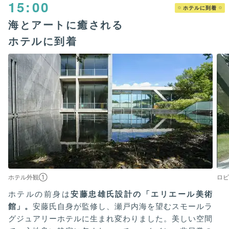
15:00
ホテルに到着
海とアートに癒される
ホテルに到着
ホテル外観①
ロビ
ホテルの前身は
安藤忠雄氏設計の「エリエール美術
館」。
安藤氏自身が監修し、瀬戸内海を望むスモールラ
グジュアリーホテルに生まれ変わりました。美しい空間