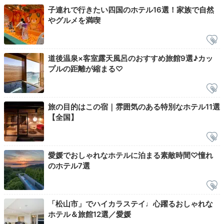
子連れで行きたい四国のホテル16選！家族で自然
にすることで、さらに心に残る時間を過ごせそうです
やグルメを満喫
ね。
道後温泉×客室露天風呂のおすすめ旅館9選♪カッ
プルの距離が縮まる♡
ym__m__
夫の誕生日祝いに、到着時のケーキと夕食時のデザート
プレートをお願いしました。
見た目の良さはもちろん本
+1
旅の目的はこの宿｜雰囲気のある特別なホテル11選
当においしく、注文して良かったです。
【全国】
愛媛でおしゃれなホテルに泊まる素敵時間♡憧れ
のホテル7選
Night
22:30
贅沢なバスルームで
「松山市」でハイカラステイ♩心躍るおしゃれな
ホテル＆旅館12選／愛媛
リラックス