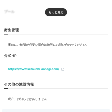
プール
プール
屋内プール
屋外プール
インフィニティプール
衛生管理
インフィニティプール①
イ
リラクゼーション
サウナ
ジャグジー
エステ・マッサージ
夏季限定の「インフィニティプール」は、海に向かって
突き出た形が印象的。瀬戸内海に浮かぶような感覚を楽
しめます。有料の「プライベートプール」は通年利用可
公式HP
飲食
能。ジャグジーやサウナも備え、大切な人と贅沢な時間
レストラン
を過ごせますよ。
https://www.setouchi-aonagi.com/
ベビー＆子供関連
その他の施設情報
ベビーベッド
ym__m__
部屋情報
「インフィニティプール」は本当に絵になります。
無
料のレンタル水着や冷えた飲み物もあり、細やかなサー
+7
洋室
スイート
インターネット利用可能
Wi-Fi利用可能