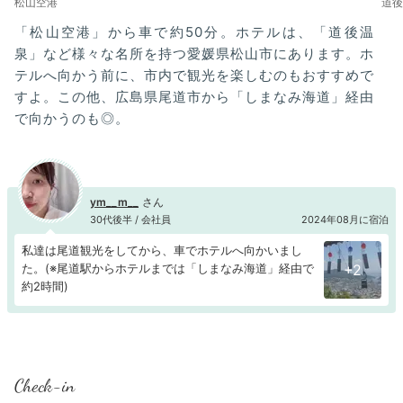
松山空港
道後
「松山空港」から車で約50分。ホテルは、「道後温
泉」など様々な名所を持つ愛媛県松山市にあります。ホ
テルへ向かう前に、市内で観光を楽しむのもおすすめで
すよ。この他、広島県尾道市から「しまなみ海道」経由
で向かうのも◎。
ym__m__
30代後半 / 会社員
2024年08月に宿泊
私達は尾道観光をしてから、車でホテルへ向かいまし
た。(※尾道駅からホテルまでは「しまなみ海道」経由で
+2
約2時間)
Check-in