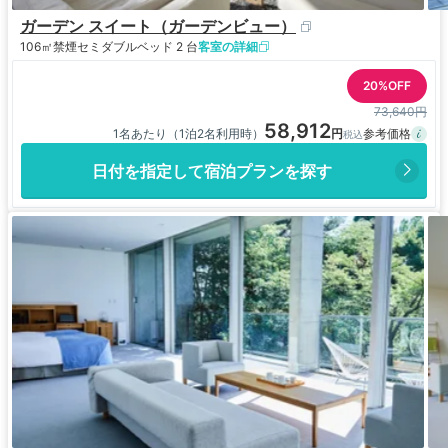
ガーデン スイート（ガーデンビュー）
106㎡
禁煙
セミダブルベッド 2 台
客室の詳細
20%OFF
73,640円
58,912
1名あたり（1泊2名利用時）
日付を指定して宿泊プランを探す