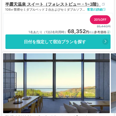
半露天温泉 スイート（フォレストビュー・1~3階）
106㎡
禁煙
セミダブルベッド 2 台およびセミダブルソファーベッド 1 台
客室の詳細
20%OFF
85,440円
68,352
1名あたり（1泊2名利用時）
日付を指定して宿泊プランを探す