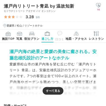
瀬戸内リトリート青凪 by 温故知新
16
セトウチリトリート アオナギ バイ オンコチシン
3.28
9件
愛媛県 / 松山 / リゾートホテル
施設TOP
写真
宿泊プラン
過ごし方
地図・アクセス
レストラン
口コミ
瀬戸内海の絶景と愛媛の美食に癒される。安
藤忠雄氏設計のアートなホテル
愛媛県松山市の瀬戸内海を望む丘に佇む「瀬戸内リト
リート 青凪」は、安藤忠雄氏設計のラグジュアリーホ
テルです。7つの客室は全て100㎡以上のスイート。瀬
戸内海やガーデンを眺めつつ、美しい空間で寛げま
す。印象的なデザインのインフィニティプールや、洞
窟のようなプライベートプールも魅力。地産地消にこ
だわった懐石料理は、心まで満たしてくれます。現代
アートが点在する非日常空間で、特別な時間を過ごせ
設備・サービス