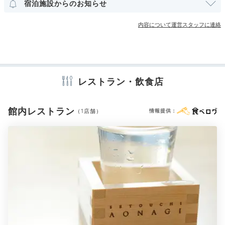
ビスに感動。
「プライベートプール」もムーディで
宿泊施設からのお知らせ
◎。
その他館内施設
内容について運営スタッフに連絡
売店・ギフトショップ
Dinner
アメニティ
18:00
レストラン・飲食店
テレビ
冷蔵庫
ミニバー
スリッパ
セーフティボックス
洗浄機付トイレ
パジャマ
バスローブ
歯ブラシ
カミソリ
洗顔
瀬戸内の情景を感じる
シャンプー
リンス
ボディソープ
タオル
バスタオル
館内レストラン
（1店舗）
情報提供：
和懐石を堪能
ドライヤー
お茶セット
電気ポット
※設備・アメニティは、確認が取れている情報を表示しています。