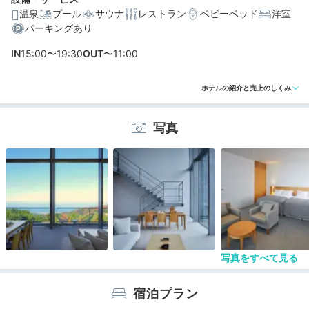
温泉
プール
サウナ
レストラン
ベビーベッド
洋室
ますよ。
パーキングあり
IN
15:00〜19:30
OUT
〜11:00
編集部おすすめの３つのポイント
ホテルの紹介と売上のしくみ
瀬戸内海ビューや温泉付き客室も。特別感あふれる7つの
写真
お部屋
インフィニティプールなど、安藤忠雄氏設計の美しい建
築
ペアリングも◎。瀬戸内・愛媛の旬食材をたっぷり使っ
た和懐石
写真をすべて見る
宿泊プラン