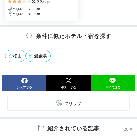
Night
3.33
42件
20:30
￥1,000～￥1,999
￥1,000～￥1,999
サプライズで
記念日をお祝い
条件に似たホテル・宿を探す
松山
愛媛県
シェアする
ポストする
LINEで送る
クリップ
デザートプレートのイメージ
ym__m__さんの投稿
夜
特別な日には「記念日オプション」を予約してはいか
紹介されている記事
が。夕食時のデザートプレートアレンジや、ケーキ、お
20件
花などの手配をお願いできますよ。お祝いの気持ちを形