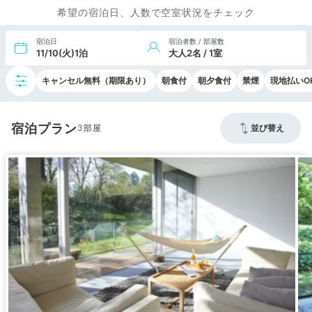
希望の宿泊日、人数で空室状況をチェック
宿泊日
宿泊者数 / 部屋数
11/10(火)1泊
大人2名 / 1室
キャンセル無料（期限あり）
朝食付
朝夕食付
禁煙
現地払いO
宿泊プラン
3
並び替え