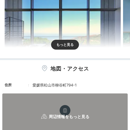
地図・アクセス
THE AONAGI スイート
4ベ
7室全てが100㎡以上のスイート。
瀬戸内海の大パノラ
住所
愛媛県松山市柳谷町794-1
マを望む「THE AONAGI スイート」や、寝湯で寛げる
「半露天温泉スイート」など、5タイプから選べます。
洗練されたインテリアも◎。贅沢な時間を過ごせます
よ。