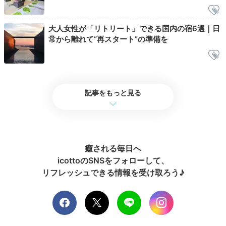
大人女性が「リトリート」できる国内の宿6選｜日
常から離れて“再スタート”の準備を
記事をもっと見る
客室バスルーム一例①
客
1日の終わりに、客室のジャグジーバスでリラックス。
癒される毎日へ
「半露天温泉スイート」はフルフラットの寝湯付きで、
icottoのSNSをフォローして、
全身の力を抜いて温泉を楽しめますよ。バスローブや化
リフレッシュできる情報を受け取ろう♪
粧水など、上質なアメニティも気分を上げてくれます。