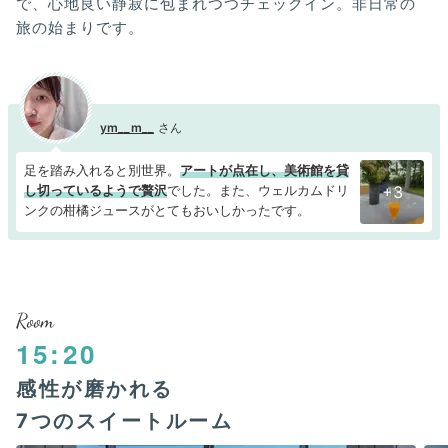
で、心地良い静寂に包まれつつチェックイン。非日常の
旅の始まりです。
ym__m__
足を踏み入れると別世界。
アートが点在し、美術館を貸
し切っているようで贅沢
でした。また、ウェルカムドリ
+3
ンクの柑橘ジュースがとてもおいしかったです。
Room
15:20
感性が磨かれる
7つのスイートルーム