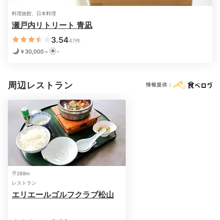
料理旅館、日本料理
瀬戸内リトリート 青凪
夕食／懐石料理一例①
夕
3.54
洗練されたダイニングで頂く夕食は、地産地消と季節感
47件
を大切にした和食コース。瀬戸内海の情景をテーマにし
￥30,000～
-
た美しい料理は、心まで満たしてくれます。
専属ソムリ
エが厳選したワインとのペアリング
もぜひ楽しんで。
周辺レストラン
情報提供：
ym__m__
旅先では1つくらい口に合わないものがあると思います
が、
こちらは全ておいしく完璧。見た目や量も大満足で
+2
す。
特に先付が印象的でした。お茶やペアリングも◎。
269m
レストラン
エリエールゴルフクラブ松山