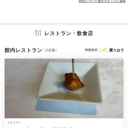
宴会場
売店・ギフトショップ
カラオケルーム
内容について運営スタッフに連絡
アメニティ
テレビ
スリッパ
セーフティボックス
洗浄機付トイレ
浴衣
レストラン・飲食店
歯ブラシ
シャンプー
リンス
ボディソープ
タオル
バスタオル
ドライヤー
お茶セット
電気ポット
館内レストラン
（3店舗）
情報提供：
※設備・アメニティは、確認が取れている情報を表示しています。
イタリアン