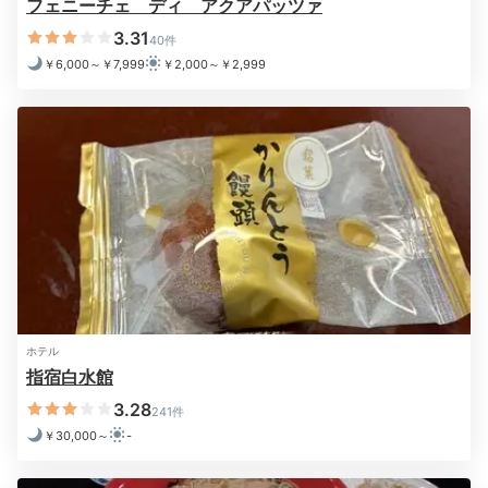
フェニーチェ ディ アクアパッツァ
3.31
40件
￥6,000～￥7,999
￥2,000～￥2,999
ホテル
指宿白水館
3.28
241件
￥30,000～
-