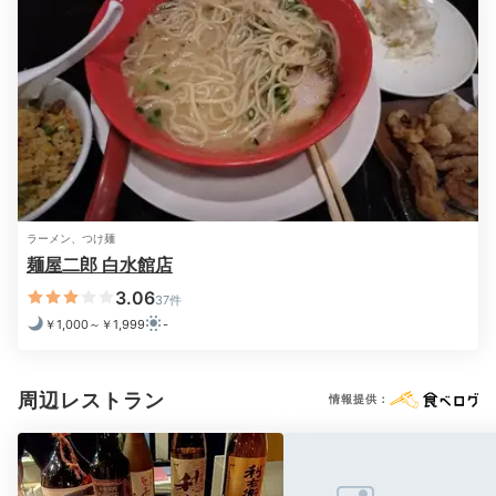
ラーメン、つけ麺
麺屋二郎 白水館店
3.06
37件
￥1,000～￥1,999
-
周辺レストラン
情報提供：