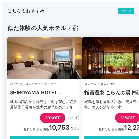
こちらもおすすめ
Pickup
似た体験の人気ホテル・宿
鹿児島県 / 鹿児島市 / シティホテル
鹿児島県 / 指宿 / 旅館
SHIROYAMA HOTEL
指宿温泉 こらんの湯 錦
kagoshima（城山ホテル鹿児
城山の高台から桜島と市街を望む。絶景
桜島を望む展望大浴場、鹿児島
島）
展望露天温泉が魅力の鹿児島のホテル
能。美人の湯で寛ぐ宿
30%OFF
28%OFF
15,297円
10,753
12,2
1名あたり 参考価格
1名あたり 参考価格