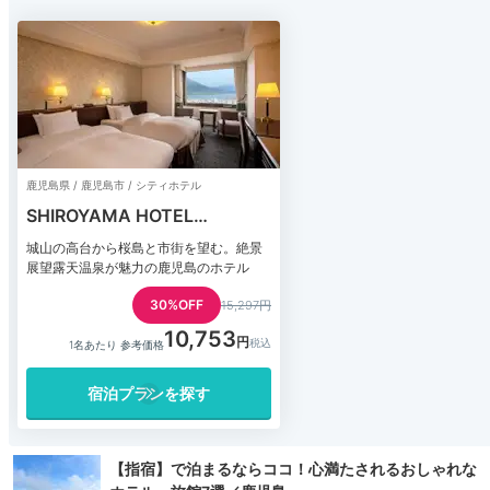
鹿児島県 / 鹿児島市 / シティホテル
SHIROYAMA HOTEL
kagoshima（城山ホテル鹿児
城山の高台から桜島と市街を望む。絶景
島）
展望露天温泉が魅力の鹿児島のホテル
30%OFF
15,297円
10,753
1名あたり 参考価格
宿泊プランを探す
【指宿】で泊まるならココ！心満たされるおしゃれな