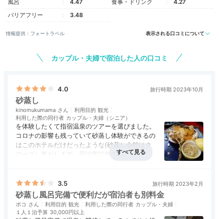
風呂
4.47
食事・ドリンク
4.27
バリアフリー
3.48
情報提供：フォートラベル
表示される口コミについて
カップル・夫婦で宿泊した人の口コミ
4.0
旅行時期 2023年10月
砂蒸し
kinomukumama
利用目的
観光
利用した際の同行者
カップル・夫婦（シニア）
を体験したくて指宿温泉のツアーを選びました。
コロナの影響も残っていて砂蒸し体験ができるの
はこのホテルだけだったような(砂蒸し会館はク
ローズ）気がします。宿泊客以外でも砂蒸しを体
験できます（２０００円？）が浴衣のまま部屋に
アクセス
評価なし
コスパ
評価なし
客室
5.0
接客対応
3.0
風呂
4.0
戻れるのはいいですね､食事はツアー会社がいく
食事・ドリンク
3.0
バリアフリー
評価なし
ら支払ったかによるのでしょう。エコノミークラ
3.5
旅行時期 2023年2月
ス級だなと感じました。
砂蒸し風呂完備で便利だが宿泊者も別料金
ポコ
利用目的
観光
利用した際の同行者
カップル・夫婦
１人１泊予算
30,000円以上