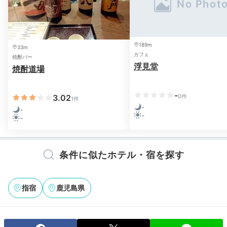
189m
33m
カフェ
焼酎バー
浮見堂
焼酎道場
-
3.02
0件
1件
-
-
-
-
条件に似たホテル・宿を探す
指宿
鹿児島県