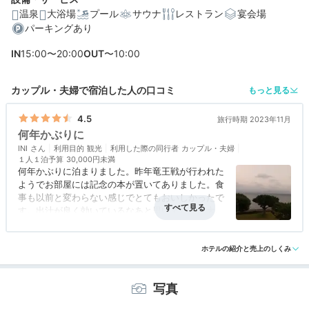
温泉
大浴場
プール
サウナ
レストラン
宴会場
パーキングあり
IN
15:00〜20:00
OUT
〜10:00
カップル・夫婦で宿泊した人の口コミ
もっと見る
4.5
旅行時期 2023年11月
何年かぶりに
INI
利用目的
観光
利用した際の同行者
カップル・夫婦
１人１泊予算
30,000円未満
何年かぶりに泊まりました。昨年竜王戦が行われた
ようでお部屋には記念の本が置いてありました。食
事も以前と変わらない感じでとてもおいしかったで
す。出汁が良く効いているなあと思いました。大き
なお風呂は一部（一つの湯舟だけ）改修中でした。
アクセス
3.5
コスパ
4.0
客室
4.0
接客対応
4.0
風呂
評価なし
食事・ドリンク
4.5
バリアフリー
評価なし
ホテルの紹介と売上のしくみ
写真