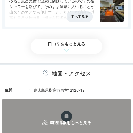
砂蒸し風呂完備で温泉に隣接しているのでその後
シャワーを浴びて、そのまま温泉に入いることが
出来たのでとても便利でした。ただ、宿泊者も砂
蒸し風呂体験は別に料金を請求されたので宿泊者
は無料にしてほしかったです（1回だけでもいい
アクセス
2.5
コスパ
2.5
客室
4.5
接客対応
3.0
風呂
4.0
から）。
食事・ドリンク
4.0
バリアフリー
評価なし
口コミをもっと見る
地図・アクセス
住所
鹿児島県指宿市東方12126-12