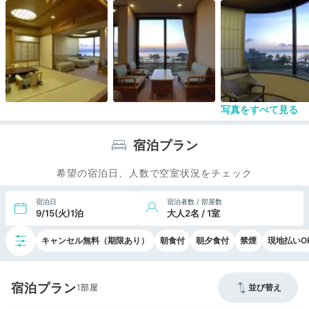
写真をすべて見る
宿泊プラン
希望の宿泊日、人数で空室状況をチェック
宿泊日
宿泊者数 / 部屋数
9/15(火)1泊
大人2名 / 1室
キャンセル無料（期限あり）
朝食付
朝夕食付
禁煙
現地払いO
宿泊プラン
1
並び替え