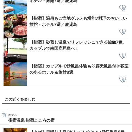
ホテル・旅館7選／鹿児島
【指宿】温泉もご当地グルメも堪能♪料理のおいしい
旅館・ホテル7選／鹿児島
【指宿】砂蒸し温泉でリフレッシュできる旅館7選。
カップルで南国鹿児島へ！
【指宿】カップルで砂風呂体験も♡露天風呂付き客室
のあるホテル＆旅館8選
この近くを楽しむ
ホテル
指宿温泉 指宿こころの宿
【九州】日帰り入浴OK！コスパのいい貸切温泉8選