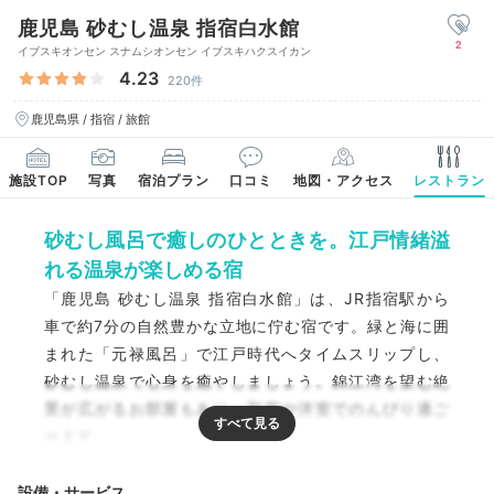
鹿児島 砂むし温泉 指宿白水館
2
イブスキオンセン スナムシオンセン イブスキハクスイカン
4.23
220件
鹿児島県 / 指宿 / 旅館
施設TOP
写真
宿泊プラン
口コミ
地図・アクセス
レストラン
砂むし風呂で癒しのひとときを。江戸情緒溢
れる温泉が楽しめる宿
「鹿児島 砂むし温泉 指宿白水館」は、JR指宿駅から
車で約7分の自然豊かな立地に佇む宿です。緑と海に囲
まれた「元禄風呂」で江戸時代へタイムスリップし、
砂むし温泉で心身を癒やしましょう。錦江湾を望む絶
景が広がるお部屋もあり、和室や洋室でのんびり過ご
せます。
設備・サービス