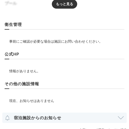
プール
プール
屋外プール
衛生管理
リラクゼーション
サウナ
岩盤浴
公式HP
飲食
レストラン
カフェ
ベビー＆子供関連
その他の施設情報
部屋情報
宿泊施設からのお知らせ
その他館内施設