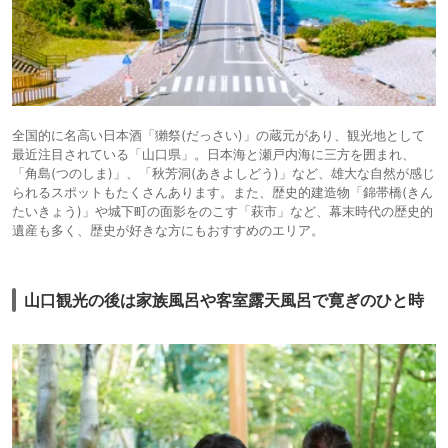
全国的に名高い日本酒「獺祭(だっさい)」の蔵元があり、観光地として
最近注目されている「山口県」。日本海と瀬戸内海に三方を囲まれ、
「角島(つのしま)」、「秋芳洞(あきよしどう)」など、雄大な自然が感じ
られるスポットもたくさんあります。また、歴史的建造物「錦帯橋(きん
たいきょう)」や城下町の面影をのこす「萩市」など、幕末時代の歴史的
遺産も多く、歴史が好きな方にもおすすめのエリア。
山口観光の後は家族風呂や客室露天風呂で寛ぎのひと時