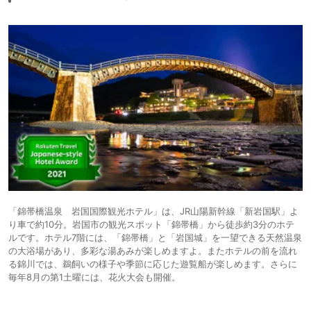
「錦帯橋温泉 岩国国際観光ホテル」は、JR山陽新幹線「新岩国駅」よ
り車で約10分。岩国市の観光スポット「錦帯橋」から徒歩約3分のホテ
ルです。ホテル7階には、「錦帯橋」と「岩国城」を一望できる天然温泉
の大浴場があり、多彩な湯あみが楽しめますよ。またホテルの前を流れ
る錦川では、鵜飼いの様子や季節に応じた遊覧船が楽しめます。さらに
毎年8月の第1土曜には、花火大会も開催。