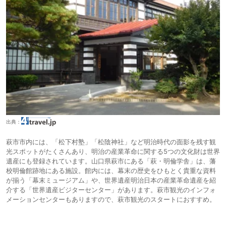
出典：
萩市市内には、「松下村塾」「松陰神社」など明治時代の面影を残す観
光スポットがたくさんあり、明治の産業革命に関する5つの文化財は世界
遺産にも登録されています。山口県萩市にある「萩・明倫学舎」は、藩
校明倫館跡地にある施設。館内には、幕末の歴史をひもとく貴重な資料
が揃う「幕末ミュージアム」や、世界遺産明治日本の産業革命遺産を紹
介する「世界遺産ビジターセンター」があります。萩市観光のインフォ
メーションセンターもありますので、萩市観光のスタートにおすすめ。