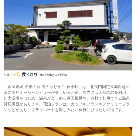
出典：
shu6555さんの投稿
「萩温泉郷 夕景の宿 海のゆりかご 萩小町」は、北長門国定公園内越ケ
浜にありオーシャンビューが楽しめるお宿。館内には天然の岩を利用し
た大浴場をはじめ、温泉が楽しめる露天風呂や、有料で利用できる温泉
貸切風呂があります。宿泊プランは、カップルプランやファミリープラ
ンなどがあり、プライベートを楽しみたい旅行にぴったりの宿です。