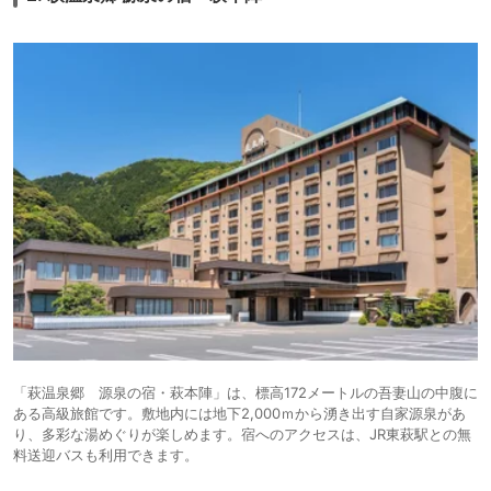
「萩温泉郷 源泉の宿・萩本陣」は、標高172メートルの吾妻山の中腹に
ある高級旅館です。敷地内には地下2,000ｍから湧き出す自家源泉があ
り、多彩な湯めぐりが楽しめます。宿へのアクセスは、JR東萩駅との無
料送迎バスも利用できます。