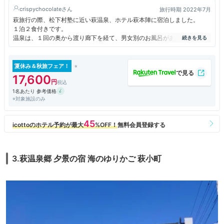
crispychocolate
旅行時期 2022年7月
萩旅行の際、松下村塾に近い萩温泉、ホテル萩本陣に宿泊しました。
１泊２食付きです。
温泉は、１回の奥から渡り廊下を経て、男女別のお風呂があります。
夜と朝で、男女が入れ替わりとなる方式で、別々の温泉施設を楽しめま
す。
露店、ツボ風呂、歩き風呂、寝湯等、それぞれに、７－８種類の湯が
夏休み＆秋旅フェア！
あるので楽しめます。
17,600
1名あたり 参考価格
※対象施設のみ
3.萩温泉郷 夕景の宿 海のゆりかご 萩小町