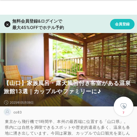
【山口】家族風呂・露天風呂付き客室がある温泉
旅館13選｜カップルやファミリーに♪
2025年05月09日
co83
7
東京から飛行機で1時間半、本州の最西端に位置する「山口県」。
県内には自然を満喫できるスポットや歴史的遺産も多く、温泉も各
地に湧き出しています。今回は家族、カップルで山口観光を楽しん