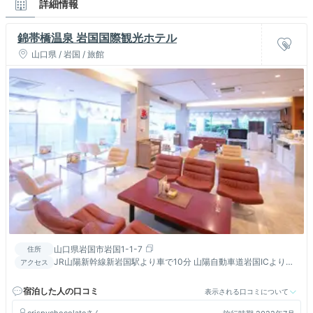
詳細情報
錦帯橋温泉 岩国国際観光ホテル
山口県 / 岩国 / 旅館
山口県岩国市岩国1-1-7
住所
JR山陽新幹線新岩国駅より車で10分 山陽自動車道岩国ICより車
アクセス
で8分 岩国錦帯橋空港より車で15分、宮島より車で40分
宿泊した人の口コミ
表示される口コミについて
crispychocolate