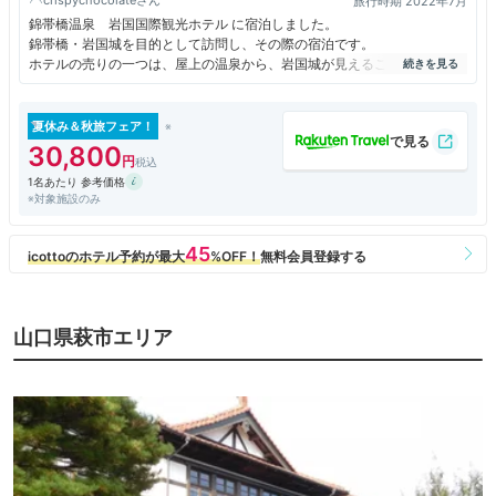
旅行時期 2022年7月
錦帯橋温泉 岩国国際観光ホテル に宿泊しました。
錦帯橋・岩国城を目的として訪問し、その際の宿泊です。
ホテルの売りの一つは、屋上の温泉から、岩国城が見えることです。
確かに見えましたが、逆に言えば、岩国城からも露天風呂が見える？
とはなりますが、岩国城は１７時までしかロープウェイが動いていないの
で、
夏休み＆秋旅フェア！
覗かれる心配はなさそうです。
30,800
1名あたり 参考価格
※対象施設のみ
山口県萩市エリア