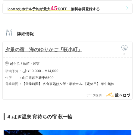
詳細情報
夕景の宿 海のゆりかご『萩小町』
0
越ケ浜 / 旅館・民宿
￥10,000～￥14,999
平均予算
住所
山口県萩市椿東6509
営業時間
【営業時間】 各食事処は夕飯・朝食のみ 【定休日】 年中無休
データ提供
4.はぎ温泉 宵待ちの宿 萩一輪