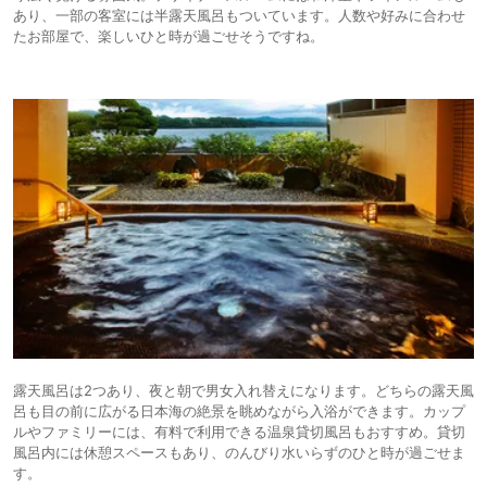
あり、一部の客室には半露天風呂もついています。人数や好みに合わせ
たお部屋で、楽しいひと時が過ごせそうですね。
露天風呂は2つあり、夜と朝で男女入れ替えになります。どちらの露天風
呂も目の前に広がる日本海の絶景を眺めながら入浴ができます。カップ
ルやファミリーには、有料で利用できる温泉貸切風呂もおすすめ。貸切
風呂内には休憩スペースもあり、のんびり水いらずのひと時が過ごせま
す。