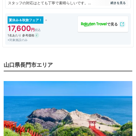
スタッフの対応はとても丁寧で素晴らしいです。
大浴場は大きくて、めちゃ気持ちがいいです。
２つある貸切風呂は、屋内と露天があり、ゆっくりとできます。
追加料金がいらないのはありがたいです。
夏休み＆秋旅フェア！
食事は、お一人様でも個室でした。
17,600
料理はもう少し頑張って欲しいと思いました。
1名あたり 参考価格
基本料理だったので、これといった特徴はなかったです。
※対象施設のみ
白米はめちゃ美味しかったです。
山口県長門市エリア