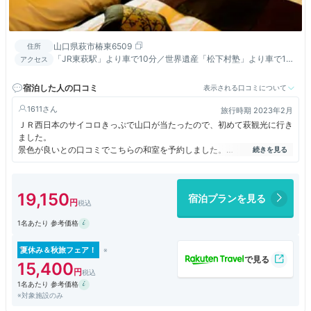
山口県萩市椿東6509
住所
「JR東萩駅」より車で10分／世界遺産「松下村塾」より車で10
アクセス
分／無料送迎サービスも有り！詳細はお気軽に問合せ下さい。
宿泊した人の口コミ
表示される口コミについて
1611
旅行時期 2023年2月
ＪＲ西日本のサイコロきっぷで山口が当たったので、初めて萩観光に行き
ました。
景色が良いとの口コミでこちらの和室を予約しました。
夕方4時ころに到着したら、ちょうど綺麗な夕日を見ることが出来まし
た。
朝は小雨模様だったので景色を楽しむことは出来ませんでしたが、日が沈
19,150
宿泊プランを見る
むまでの時間を鑑賞しながた部屋で過ごせて、良い時間でした。
温泉も楽しみにしていましが匂いが気になり、個人的には少し残念でし
1名あたり 参考価格
た。
食事は夕食も朝食もバランス良く適量で満足できました。
夏休み＆秋旅フェア！
15,400
1名あたり 参考価格
※対象施設のみ