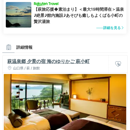
【萩旅応援◆素泊まり】＜最大19時間滞在＞温泉
♪絶景♪館内施設♪あそびも癒しもよくばる小町の
贅沢湯旅
詳細を見る
詳細情報
萩温泉郷 夕景の宿 海のゆりかご 萩小町
山口県 / 萩 / 旅館