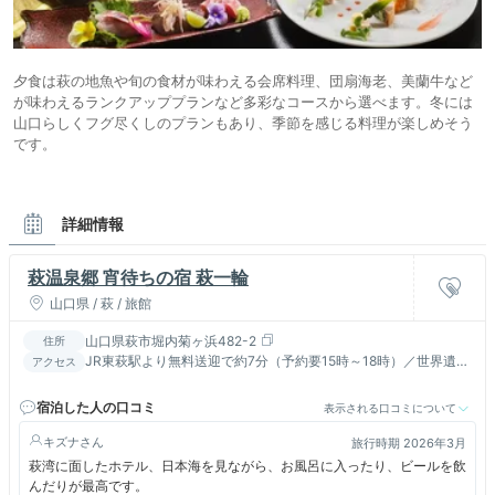
夕食は萩の地魚や旬の食材が味わえる会席料理、団扇海老、美蘭牛など
が味わえるランクアッププランなど多彩なコースから選べます。冬には
山口らしくフグ尽くしのプランもあり、季節を感じる料理が楽しめそう
です。
詳細情報
萩温泉郷 宵待ちの宿 萩一輪
山口県 / 萩 / 旅館
山口県萩市堀内菊ヶ浜482-2
住所
JR東萩駅より無料送迎で約7分（予約要15時～18時）／世界遺産
アクセス
の萩城下町は徒歩圏内／小郡萩道路絵堂ICより車で約25分
宿泊した人の口コミ
表示される口コミについて
キズナ
旅行時期 2026年3月
萩湾に面したホテル、日本海を見ながら、お風呂に入ったり、ビールを飲
んだりが最高です。