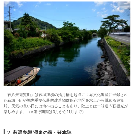
「萩八景遊覧船」は萩城跡横の指月橋を起点に世界文化遺産に登録され
た萩城下町や堀内重要伝統的建造物群保存地区を水上から眺める遊覧
船。天気の良い日には海へ出ることもあり、陸上とは一味違う萩観光が
楽しめます。（※運行期間は3月から11月まで）
2. 萩温泉郷 源泉の宿・萩本陣