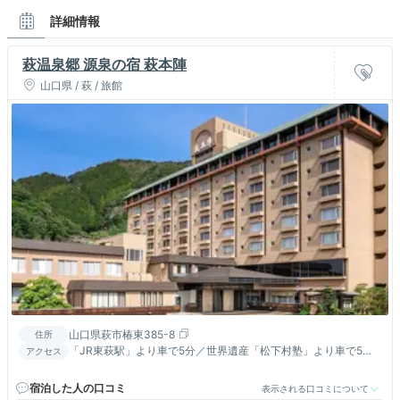
詳細情報
萩温泉郷 源泉の宿 萩本陣
山口県 / 萩 / 旅館
山口県萩市椿東385-8
住所
「JR東萩駅」より車で5分／世界遺産「松下村塾」より車で5分
アクセス
／無料送迎バスも運行中！詳細はお気軽に問合せ下さい。
宿泊した人の口コミ
表示される口コミについて