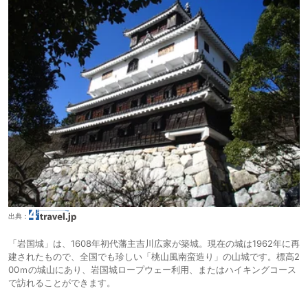
出典：
「岩国城」は、1608年初代藩主吉川広家が築城。現在の城は1962年に再
建されたもので、全国でも珍しい「桃山風南蛮造り」の山城です。標高2
00ｍの城山にあり、岩国城ロープウェー利用、またはハイキングコース
で訪れることができます。