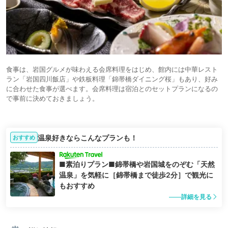
食事は、岩国グルメが味わえる会席料理をはじめ、館内には中華レスト
ラン「岩国四川飯店」や鉄板料理「錦帯橋ダイニング桜」もあり、好み
に合わせた食事が選べます。会席料理は宿泊とのセットプランになるの
で事前に決めておきましょう。
温泉好きならこんなプランも！
おすすめ
■素泊りプラン■錦帯橋や岩国城をのぞむ「天然
温泉」を気軽に［錦帯橋まで徒歩2分］で観光に
もおすすめ
詳細を見る