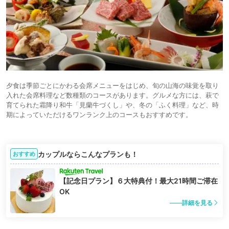
夕食は季節ごとにかわる会席メニューをはじめ、旬の山海の味覚を取り
入れた会席料理など数種類のコースがあります。グルメな方には、萩で
育てられた霜降り和牛「見蘭牛づくし」や、冬の「ふく料理」など、時
期によっていただけるワンランク上のコースもおすすめです。
カップルならこんなプランも！
おすすめ
【記念日プラン】６大特典付！最大21時間ご滞在
OK
詳細を見る