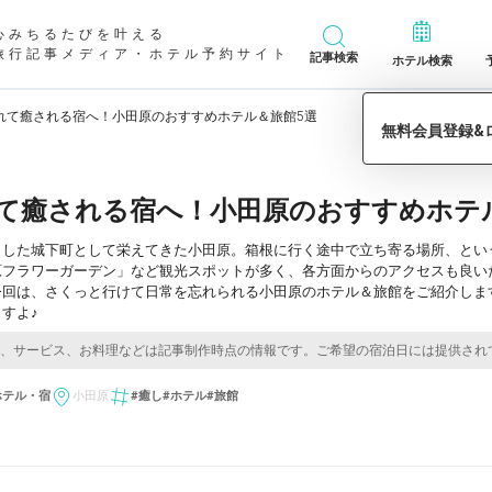
心みちるたびを叶える
旅行記事メディア・ホテル予約サイト
記事検索
ホテル検索
れて癒される宿へ！小田原のおすすめホテル＆旅館5選
て癒される宿へ！小田原のおすすめホテ
とした城下町として栄えてきた小田原。箱根に行く途中で立ち寄る場所、とい
原フラワーガーデン」など観光スポットが多く、各方面からのアクセスも良い
今回は、さくっと行けて日常を忘れられる小田原のホテル＆旅館をご紹介しま
すよ♪
ホテル・宿
小田原
#癒し
#ホテル
#旅館