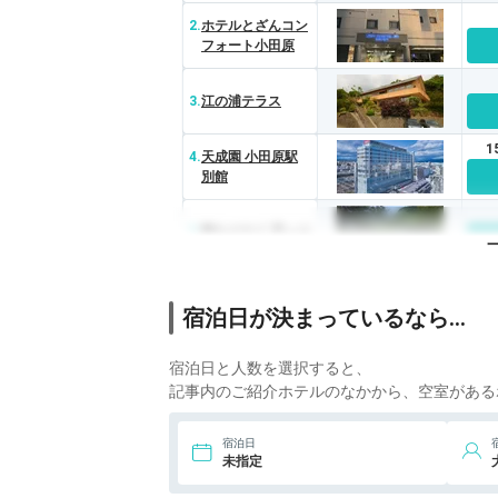
2.
ホテルとざんコン
フォート小田原
3.
江の浦テラス
1
4.
天成園 小田原駅
別館
5.
離れのやど 星ヶ山
宿泊日が決まっているなら…
宿泊日と人数を選択すると、
記事内のご紹介ホテルのなかから、空室がある
宿泊日
未指定