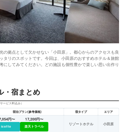
光の拠点として欠かせない「小田原」。都心からのアクセスも良
ッタリのスポットです。今回は、小田原のおすすめホテル＆旅館
考にしてみてください。どの施設も個性豊かで楽しい思い出作り
ル・宿まとめ
びサービス料込み）
宿泊プラン(参考価格)
宿タイプ
エリア
7,054円〜
17,200円〜
リゾートホテル
小田原
icotto
楽天トラベル