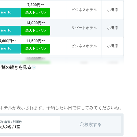
7,300円〜
ビジネスホテル
小田原
icotto
楽天トラベル
14,000円〜
リゾートホテル
小田原
icotto
楽天トラベル
5,600円〜
11,500円〜
ビジネスホテル
小田原
icotto
楽天トラベル
12,000円〜
旅館
小田原
icotto
楽天トラベル
一覧の続きを見る
ホテルが表示されます。予約したい日で探してみてくださいね。
宿泊者数 / 部屋数
検索する
大人2名 / 1室