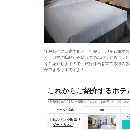
江戸時代には宿場町として栄え、現在も箱根観
く、日常の喧騒から離れてのんびりするにはピ
をご紹介しますので、旅行計画を立てる際の参
ができるはずですよ！
これからご紹介するホテ
※参考価格は1泊2名ご利用時の1名あたりの金額です（税およ
ホテル・宿名
写真
1
1.
ヒルトン小田原リ
ゾート＆スパ