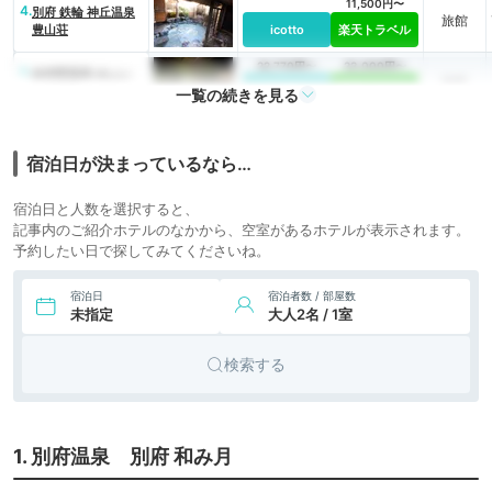
11,500円〜
4.
別府 鉄輪 神丘温泉
旅館
豊山荘
icotto
楽天トラベル
22,770円〜
23,000円〜
5.
由布院温泉 ゆふい
旅館
ん月燈庵
icotto
楽天トラベル
一覧の続きを見る
宿泊日が決まっているなら…
宿泊日と人数を選択すると、
記事内のご紹介ホテルのなかから、空室があるホテルが表示されます。
予約したい日で探してみてくださいね。
宿泊日
宿泊者数 / 部屋数
未指定
大人2名 / 1室
検索する
1. 別府温泉 別府 和み月