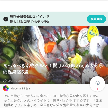
食べるべき名物グルメ！関サバが味わえる大分県
の温泉宿5選
2024年05月08日
MocchanNinjya
1
その土地ならではものを食べて、旅に特別な思い出を添えません
か？大分グルメのハイライトに「関サバ」がおすすめです！「別府
地獄めぐり」が楽しめ、全国有数の温泉湧出量で名高い大分では、