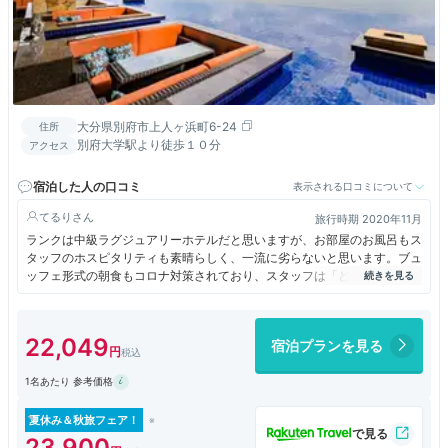
大分県別府市上人ヶ浜町6-24
住所
別府大学駅より徒歩１０分
アクセス
宿泊した人の口コミ
表示される口コミについて
てるり
旅行時期 2020年11月
ランクは中級ラグジュアリーホテルだと思いますが、お部屋のお風呂もス
タッフのホスピタリティも素晴らしく、一流に劣らないと思います。ブュ
ッフェ形式の朝食もコロナ対策されており、スタッフは「どちらが必要で
すか？」とお声掛けしてくれます。また泊まりたいホテルです。
22,049
宿泊プランを見る
1名あたり 参考価格
夏休み＆秋旅フェア！
23,900