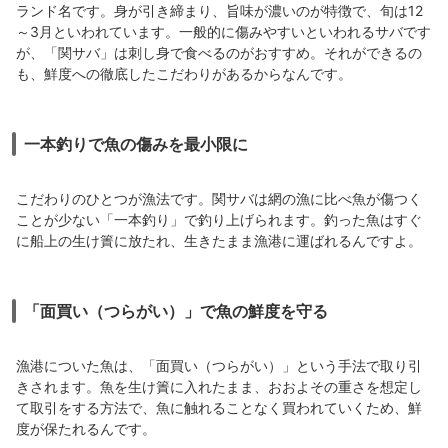
ランド名です。身が引き締まり、旨味が濃いのが特徴で、旬は12
～3月といわれています。一般的に傷みやすいといわれるサバです
が、「関サバ」は刺し身で食べるのがおすすめ。それができるの
も、鮮度への徹底したこだわりがあるからなんです。
一本釣りで魚の傷みを最小限に
こだわりのひとつが漁法です。関サバは網の漁に比べ魚が傷つく
ことが少ない「一本釣り」で釣り上げられます。釣った魚はすぐ
に船上の生け簀に放たれ、生きたまま漁港に運ばれるんですよ。
「面買い（つらがい）」で魚の鮮度を守る
漁港についた魚は、「面買い（つらがい）」という手法で取り引
きされます。魚を生け簀に入れたまま、おおよその重さを想定し
て取引をする方法で、魚に触れることなく買われていくため、鮮
度が保たれるんです。