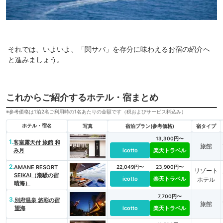
それでは、いよいよ、「関サバ」を存分に味わえるお宿の紹介へ
と進みましょう。
これからご紹介するホテル・宿まとめ
※参考価格は1泊2名ご利用時の1名あたりの金額です（税およびサービス料込み）
ホテル・宿名
写真
宿泊プラン(参考価格)
宿タイプ
13,300円〜
1.
客室露天付 旅館 和
旅館
み月
icotto
楽天トラベル
2.
AMANE RESORT
22,049円〜
23,900円〜
リゾート
SEIKAI（潮騒の宿
icotto
楽天トラベル
ホテル
晴海）
7,700円〜
3.
別府温泉 悠彩の宿
旅館
望海
icotto
楽天トラベル