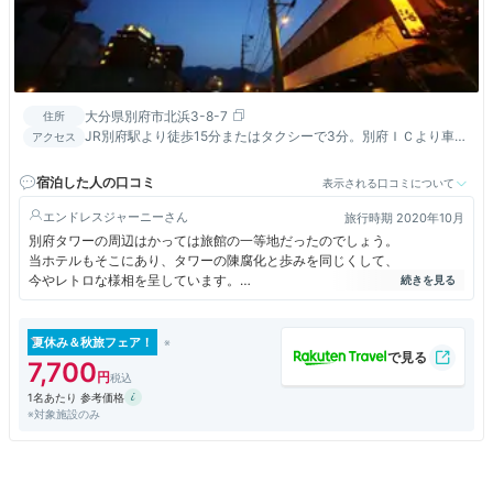
大分県別府市北浜3-8-7
住所
JR別府駅より徒歩15分またはタクシーで3分。別府ＩＣより車で
アクセス
15分。大分空港よりバスで45分-バス停より徒歩5分。
宿泊した人の口コミ
表示される口コミについて
エンドレスジャーニー
旅行時期 2020年10月
別府タワーの周辺はかっては旅館の一等地だったのでしょう。
当ホテルもそこにあり、タワーの陳腐化と歩みを同じくして、
今やレトロな様相を呈しています。
部屋は現代の標準では狭苦しく、快適とは言えません。
宣伝に掲載の屋上露天風呂はプロの写真技術のたまものでしょう。
夏休み＆秋旅フェア！
実際はとても小さくて、せいぜいミニバン程度のサイズだった
7,700
のには落胆させられました。
1名あたり 参考価格
※対象施設のみ