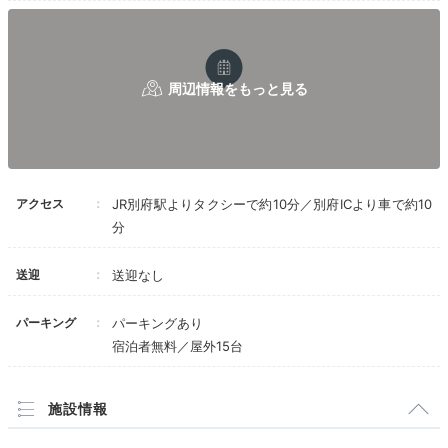
15:40
4つの貸切風呂で
ゆったり温泉浴
アクセス
JR別府駅よりタクシーで約10分／別府ICより車で約10
分
送迎
送迎なし
パーキング
パーキングあり
貸切露天風呂／薬師の湯
貸切
宿泊者無料／屋外15台
浴場では、クリアで肌に優しい泉質の「観音寺温泉」を
掛け流しで楽しめます。
宿泊者は、なんと4種類の貸切
施設情報
風呂が無料。
アジアンスタイルの「無垢の湯」などそれ
ぞれ趣向を凝らしたデザインで、広い湯船でゆったりと