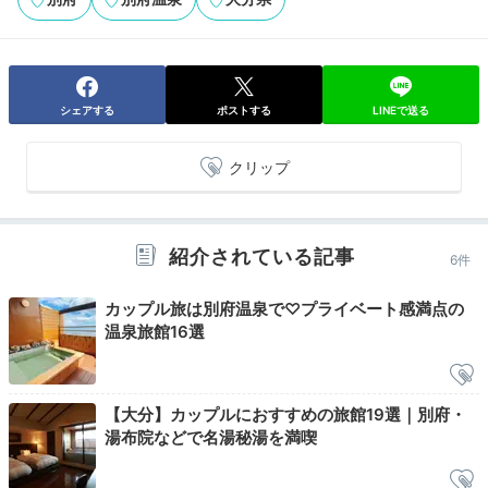
夕食 会席料理一例①
夕食
シェアする
ポストする
LINEで送る
新館の場合は個室食事処、本館の場合はレストランで夕
食を頂きます。
宿オリジナルの「薬師湯けむりふわふわ
鍋」
や新鮮な魚介類など、大分県食材を使った会席料理
クリップ
を楽しめますよ。器や盛り付けが美しく、お祝いの日に
もぴったり♪
紹介されている記事
6件
カップル旅は別府温泉で♡プライベート感満点の
温泉旅館16選
maaaripepe
前菜からデザートまで見た目も味も良く、幸せなディナ
ーでした。
また誕生日ケーキを持ち込みたいと事前相談
+5
【大分】カップルにおすすめの旅館19選｜別府・
したのですが、快く承諾して部屋まで運んでくれまし
湯布院などで名湯秘湯を満喫
た。