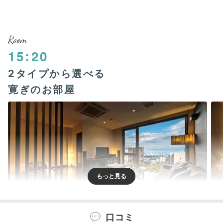
Room
15:20
2タイプから選べる
寛ぎのお部屋
口コミ
新館 月ノ想／初音
新館