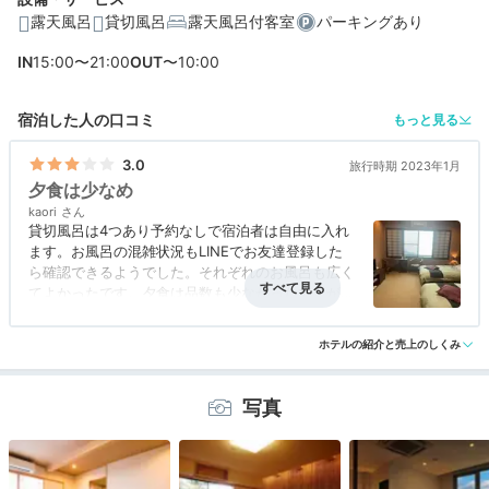
露天風呂
貸切風呂
露天風呂付客室
パーキングあり
IN
15:00〜21:00
OUT
〜10:00
編集部おすすめの３つのポイント
宿泊した人の口コミ
もっと見る
別府湾を望む露天風呂付き客室も。特別感のあるお部屋
3.0
4つの貸切風呂や専用ラウンジなど、無料サービスが充実
旅行時期 2023年1月
夕食は少なめ
「薬師湯けむりふわふわ鍋」など、大分食材を使った豪
kaori
華会席料理
貸切風呂は4つあり予約なしで宿泊者は自由に入れ
ます。お風呂の混雑状況もLINEでお友達登録した
ら確認できるようでした。それぞれのお風呂も広く
てよかったです。夕食は品数も少なかったですが、
1品の量も少なく全体的には足りなかったかなとい
う印象でした。
ホテルの紹介と売上のしくみ
写真