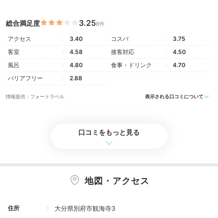
客室は和モダンな本館「丘ノ想」と、スタイリッシュな
3.25
総合満足度
8件
新館「月ノ想」に分かれています。
「月ノ想」の客室
は、温泉露天風呂や展望風呂付き。
中でもメゾネットタ
アクセス
3.40
コスパ
3.75
イプは別荘のような造りで、別府湾の景色を前に贅沢に
客室
4.58
接客対応
4.50
過ごせます。
風呂
4.80
食事・ドリンク
4.70
バリアフリー
2.88
情報提供：フォートラベル
表示される口コミについて
maaaripepe
「メゾネット・スイート」は扉を開けた瞬間に大きな窓
口コミをもっと見る
が。
2階は寝室と露天風呂で、彼も広いお部屋に感動し
+4
てました。
ソファも大きくのんびり過ごせました。
地図・アクセス
Onsen
住所
大分県別府市観海寺3