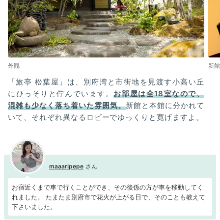
外観
新館
「旅亭 松葉屋」は、別府湾と市街地を見渡す小高い丘
にひっそりと佇んでいます。
お部屋は全18室なので、
混雑も少なく落ち着いた雰囲気。
新館と本館に分かれて
いて、それぞれ異なるロビーでゆっくりと寛げますよ。
maaaripepe
お宿近くまで車で行くことができ、その後係の方が車を移動してく
れました。 たまたま別府市で花火が上がる日で、そのことも教えて
下さいました。