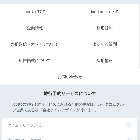
icotto TOP
icottoについて
Morning
06:30
企業情報
利用規約
朝の光を浴びつつ
外部送信（オプトアウト）
よくある質問
温泉を楽しむ
広告掲載について
採用情報
お問い合わせ
旅行予約サービスについて
icottoの旅行予約サービスにおける予約の手配は、カカクコムグルー
プ企業である株式会社タイムデザインが行います。
タイムデザインとは
月ノ想大浴場／月あかりの湯①
月