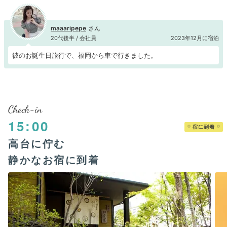
maaaripepe
20代後半 / 会社員
2023年12月に宿泊
彼のお誕生日旅行で、福岡から車で行きました。
Check-in
15:00
宿に到着
高台に佇む
静かなお宿に到着