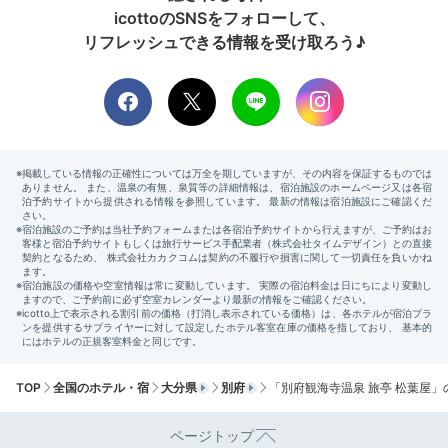
「月ノ想」の客室では、別府市街のきらめく夜景も一望
icottoのSNSをフォローして、
できます。
メゾネット客室のデイベッドは特等席で、ゴ
リフレッシュできる情報を受け取ろう♪
ロゴロと寛ぎながら絶景を楽しめますよ。客室露天風呂
やテラスで、夜風を感じながら寛ぐのも気持ち良さそう
ですね
maaaripepe
客室露天風呂は木製で、どこか落ち着く感じでした。眺
めも良く、
お風呂から別府市の花火が見えて、幸せなひ
+2
と時を過ごせました。
TOP
全国のホテル・宿
大分県
別府
「別府観海寺温泉 旅亭 松葉屋」
2日目
ページトップ