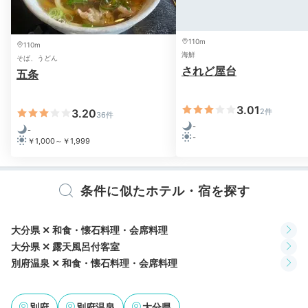
ラウンジでドリンク、アイス、お菓子が食べ放題でした。
外庭を見
ながら、ゆっくり堪能させて頂きました！
110m
110m
海鮮
そば、うどん
されど屋台
五条
Dinner
3.01
3.20
2件
36件
18:30
-
-
-
￥1,000～￥1,999
大分県食材
たっぷりの会席料理
条件に似たホテル・宿を探す
大分県 ✕ 和食・懐石料理・会席料理
大分県 ✕ 露天風呂付客室
別府温泉 ✕ 和食・懐石料理・会席料理
別府
別府温泉
大分県