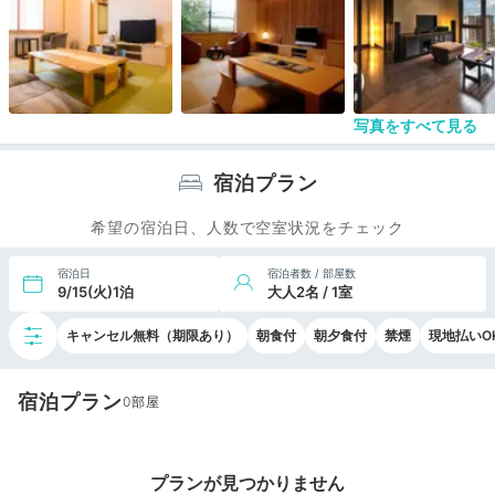
写真をすべて見る
宿泊プラン
希望の宿泊日、人数で空室状況をチェック
宿泊日
宿泊者数 / 部屋数
9/15(火)1泊
大人2名 / 1室
キャンセル無料（期限あり）
朝食付
朝夕食付
禁煙
現地払いO
宿泊プラン
0
プランが見つかりません