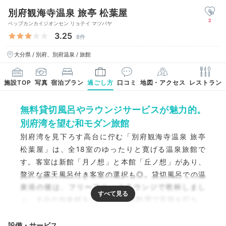
別府観海寺温泉 旅亭 松葉屋
2
ベップカンカイジオンセン リョテイ マツバヤ
3.25
8件
大分県 / 別府、別府温泉 / 旅館
施設TOP
写真
宿泊プラン
過ごし方
口コミ
地図・アクセス
レストラン
無料貸切風呂やラウンジサービスが魅力的。
別府湾を望む和モダン旅館
別府湾を見下ろす高台に佇む「別府観海寺温泉 旅亭
松葉屋」は、全18室のゆったりと寛げる温泉旅館で
す。客室は新館「月ノ想」と本館「丘ノ想」があり、
贅沢な露天風呂付き客室の選択も◎。貸切風呂での温
泉浴の後は、フリーフローのラウンジで乾杯しまし
ょ。大分の旬食材を活かした会席料理で舌鼓を打ち、
贅沢で心地良いひと時を過ごせますよ。
設備・サービス