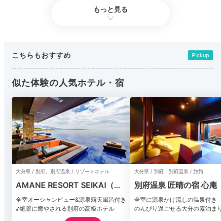
もっと見る
こちらもおすすめ
Pickup
似た体験の人気ホテル・宿
大分県 / 別府、別府温泉 / リゾートホテル
大分県 / 別府、別府温泉 / 旅館
AMANE RESORT SEIKAI（潮
別府温泉 匠晴の宿 心庵
騒の宿 晴海）
全室オーシャンビュー&源泉露天風呂付き
全室に源泉かけ流しの温泉付き
♪絶景に癒やされる別府の高級ホテル
のんびり過ごせる大分の素泊ま