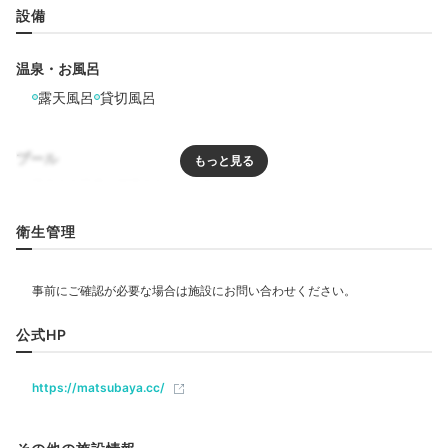
設備
過ごせます。
温泉・お風呂
露天風呂
貸切風呂
maaaripepe
プール
貸切風呂がたくさんあり、
制覇したくなるぐらい、どの
お風呂も良かったです。
温泉を堪能することができまし
+3
た！
リラクゼーション
衛生管理
飲食
Lounge
17:00
公式HP
ベビー＆子供関連
専用ラウンジで
https://matsubaya.cc/
早めに乾杯♪
部屋情報