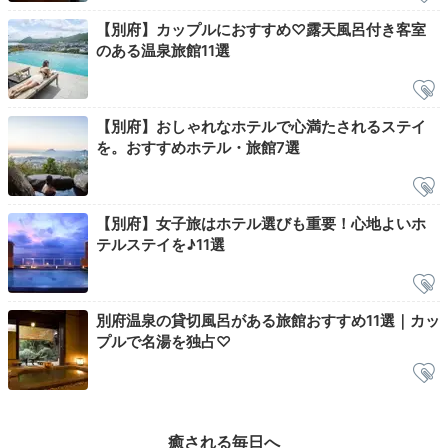
【別府】カップルにおすすめ♡露天風呂付き客室
のある温泉旅館11選
Night
21:00
【別府】おしゃれなホテルで心満たされるステイ
テラスや客室風呂で
を。おすすめホテル・旅館7選
夜景を満喫
【別府】女子旅はホテル選びも重要！心地よいホ
テルステイを♪11選
別府温泉の貸切風呂がある旅館おすすめ11選｜カッ
プルで名湯を独占♡
月ノ想／メゾネットの眺望一例
月ノ
癒される毎日へ