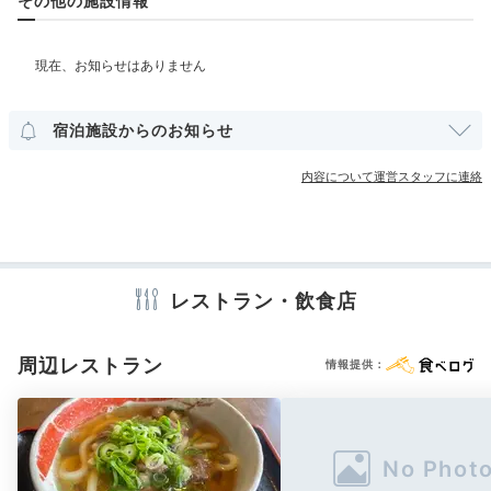
その他の施設情報
露天風呂付客室
その他館内施設
宿泊施設からのお知らせ
アメニティ
内容について運営スタッフに連絡
テレビ
冷蔵庫
エアコン
スリッパ
洗浄機付トイレ
浴衣
歯ブラシ
カミソリ
シャンプー
リンス
ボディソープ
タオル
バスタオル
ドライヤー
電気ポット
月ノ想／ラウンジ 逢茶灯①
月ノ
本館と新館には、それぞれ
フリーフローでドリンクやお
レストラン・飲食店
つまみを楽しめる専用ラウンジ
があります。新館の「月
※設備・アメニティは、確認が取れている情報を表示しています。
ノ想 ラウンジ 逢茶灯」は、ライトアップが幻想的な空
周辺レストラン
間。夕食前に、ビールやワインで乾杯してはいかが。
情報提供：
maaaripepe