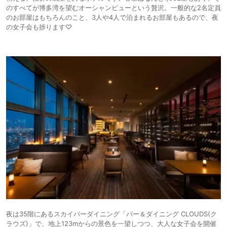
のすべてが博多湾を望むオーシャンビューという贅沢。一般的な2名定員
のお部屋はもちろんのこと、3人や4人で泊まれるお部屋もあるので、夜
の女子会も捗ります♡
夜は35階にあるスカイバーダイニング「バー＆ダイニング CLOUDS(ク
ラウズ)」で、地上123mからの景色を一望しつつ、大人な女子会を開催