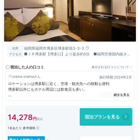
福岡県福岡市博多区博多駅前3-3-3
住所
■ＪＲ博多駅【博多口】より徒歩約5分 ■福岡空港国内線ター
アクセス
ミナルより車で約15分
宿泊した人の口コミ
表示される口コミについて
crema-crema
旅行時期 2024年2月
ロケーションは博多駅に近く、空港・観光先への移動も便利
博多駅以外にもホテル周辺には飲食店も多い。
建物はメンテナンスを丁寧にしていることが伺えるが経年は否めない
浴室もバス・洗面・トイレが一緒
節電なのか、年季なのかホテル全体的に落ち着いているというより暗めの
14,278
宿泊プランを見る
印象
1名あたり 参考価格
そんな中、朝食会場のクラウンカフェは窓が多く広く明るくて朝から清々
しい気持ちになる。
明太子はもちろんご当地料理もビュッフェ台に並び観光客としても楽しめ
夏休み＆秋旅フェア！