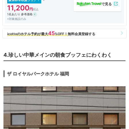
る。
11,200
一日のスタートには最適な朝食をとることができた。
1名あたり 参考価格
※対象施設のみ
4.珍しい中華メインの朝食ブッフェにわくわく
ザ ロイヤルパークホテル 福岡