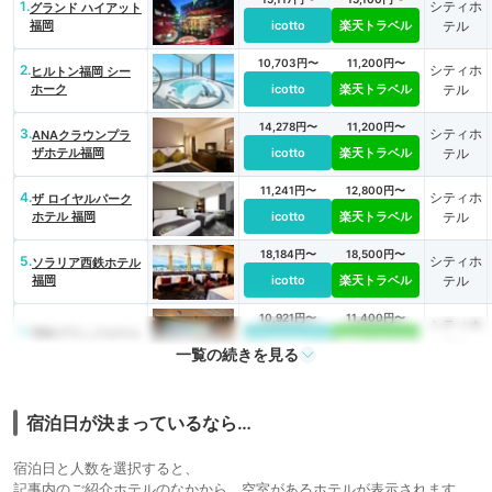
1.
シティホ
グランド ハイアット
福岡
icotto
楽天トラベル
テル
10,703円〜
11,200円〜
2.
シティホ
ヒルトン福岡 シー
ホーク
icotto
楽天トラベル
テル
14,278円〜
11,200円〜
3.
シティホ
ANAクラウンプラ
ザホテル福岡
icotto
楽天トラベル
テル
11,241円〜
12,800円〜
4.
シティホ
ザ ロイヤルパーク
ホテル 福岡
icotto
楽天トラベル
テル
18,184円〜
18,500円〜
5.
シティホ
ソラリア西鉄ホテル
福岡
icotto
楽天トラベル
テル
10,921円〜
11,400円〜
シティホ
6.
西鉄グランドホテル
icotto
楽天トラベル
テル
一覧の続きを見る
7.
WITH THE STYLE
25,651円〜
25,000円〜
シティホ
FUKUOKA（ウィズ
icotto
楽天トラベル
テル
ザ スタイル 福岡）
宿泊日が決まっているなら…
19,400円〜
リゾート
8.
HOTEL GREGES
宿泊日と人数を選択すると、
icotto
楽天トラベル
ホテル
記事内のご紹介ホテルのなかから、空室があるホテルが表示されます。