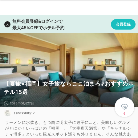
【夏旅×福岡】女子旅ならここ泊まろ♪おすすめホ
テル15選
2025年06月27日
ssndssblty12
6
ラーメンに水炊き、もつ鍋に明太子に餃子に…と、美味しいグルメ
がとにかくいっぱいの「福岡」。「太宰府天満宮」や「キャナルシ
ティ博多」といった観光スポット巡りも外せません。そんな魅力あ