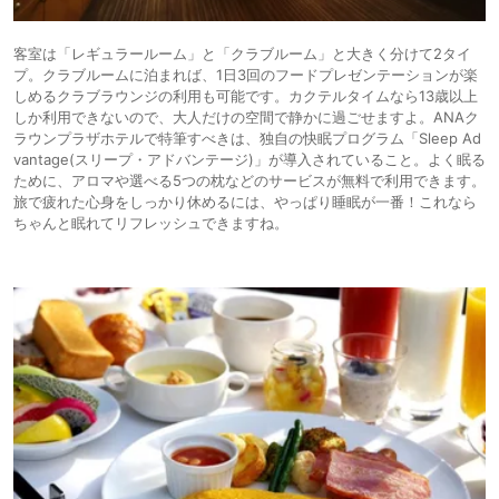
客室は「レギュラールーム」と「クラブルーム」と大きく分けて2タイ
プ。クラブルームに泊まれば、1日3回のフードプレゼンテーションが楽
しめるクラブラウンジの利用も可能です。カクテルタイムなら13歳以上
しか利用できないので、大人だけの空間で静かに過ごせますよ。ANAク
ラウンプラザホテルで特筆すべきは、独自の快眠プログラム「Sleep Ad
vantage(スリープ・アドバンテージ)」が導入されていること。よく眠る
ために、アロマや選べる5つの枕などのサービスが無料で利用できます。
旅で疲れた心身をしっかり休めるには、やっぱり睡眠が一番！これなら
ちゃんと眠れてリフレッシュできますね。