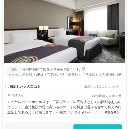
福岡県福岡市博多区博多駅前2-14-15
住所
新幹線・JR線・市営地下鉄「博多駅」（博多口）より徒歩約5分
アクセス
宿泊した人の口コミ
表示される口コミについて
T04
旅行時期 2021年6月
ロイヤルパークホテルズは、三菱ブランドの広告塔としての役割もあるの
でしょう、宿泊施設の質は高いものの、その料金は週末も含めて抑えめに
設定してあるように感じます。今回の「ザ ロイヤルパークホテル福岡」
も宿泊したのは土曜日、客室はプレミアムフロアのスタンダードツインで
朝食付、バスルームは洗い場付き、特別感のある朝食も楽しめて8700
円、費用対効果は抜群でした。