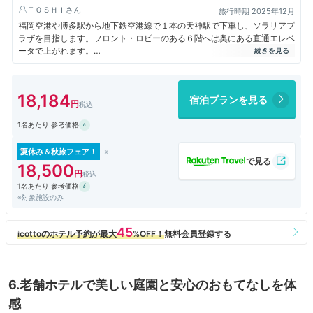
ＴＯＳＨＩ
旅行時期 2025年12月
福岡空港や博多駅から地下鉄空港線で１本の天神駅で下車し、ソラリアプ
ラザを目指します。フロント・ロビーのある６階へは奥にある直通エレベ
ータで上がれます。
チェックイン前の昼過ぎでも、キャリーケースなどを預かってくれて身軽
になることができました。
フロントで１５時からのチェックインはタブレットで。スタイラスペンで
18,184
宿泊プランを見る
手書きした下手くそな文字でも認識してくれました。
客室のある上階へ行くには、まず部屋のカードキーをタッチしてから行先
1名あたり 参考価格
階ボタンを押すセキュリティの高い方式です。
北側の部屋（１６階でした）からはにぎやかな天神の街が眼下に眺めら
れ、遠くに博多ポートタワーが見えます。
夏休み＆秋旅フェア！
洗面室は広くゆったりしていますが、アメニティグッズは置かれていませ
18,500
ん。チェックインの後ロビーから必要なものを持って上がるシステムで
1名あたり 参考価格
す。トイレとガラスで仕切られているバスルームには、大きいシャワーが
※対象施設のみ
別に付けられた細長い洗い場があり重宝しますが、これらトイレ・バスと
客室との間にはガラス窓があり、そのままでは丸見えですので、ブライン
ドを下ろすことをお勧めします。
ベッドも快適で、朝はゆっくりめに目覚めました。九州まで来ると、関東
よりも夜明けが遅いようです。ホテル最上階１７階にある「レッドフラン
マ」で７時から提供される朝食はビュッフェスタイルで、さすがのクオリ
ティを堪能しました。
6.老舗ホテルで美しい庭園と安心のおもてなしを体
感