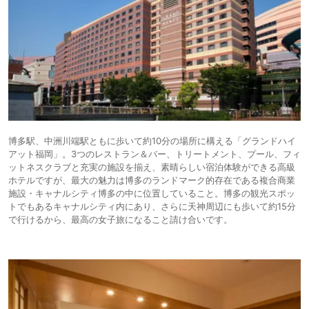
博多駅、中洲川端駅ともに歩いて約10分の場所に構える「グランドハイ
アット福岡」。3つのレストラン＆バー、トリートメント、プール、フィ
ットネスクラブと充実の施設を揃え、素晴らしい宿泊体験ができる高級
ホテルですが、最大の魅力は博多のランドマーク的存在である複合商業
施設・キャナルシティ博多の中に位置していること。博多の観光スポッ
トでもあるキャナルシティ内にあり、さらに天神周辺にも歩いて約15分
で行けるから、最高の女子旅になること請け合いです。