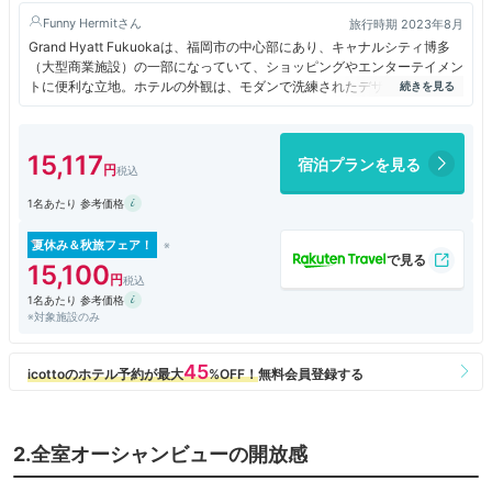
Funny Hermit
旅行時期 2023年8月
Grand Hyatt Fukuokaは、福岡市の中心部にあり、キャナルシティ博多
（大型商業施設）の一部になっていて、ショッピングやエンターテイメン
トに便利な立地。ホテルの外観は、モダンで洗練されたデザインで、夜に
はライトアップされて美しい景色も楽しめた。ホテルのサービスは丁寧で
親切で、部屋は広くて清潔で、設備も充実していて、ホテル内にはレスト
ランやバー、スパやジムなどの施設もあり、快適な滞在となった。
15,117
宿泊プランを見る
1名あたり 参考価格
夏休み＆秋旅フェア！
15,100
1名あたり 参考価格
※対象施設のみ
2.全室オーシャンビューの開放感