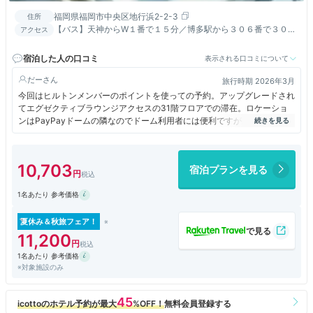
福岡県福岡市中央区地行浜2-2-3
住所
【バス】天神からW１番で１５分／博多駅から３０６番で３０分
アクセス
→ヒルトン福岡前下車 。
宿泊した人の口コミ
表示される口コミについて
だー
旅行時期 2026年3月
今回はヒルトンメンバーのポイントを使っての予約。アップグレードされ
てエグゼクティブラウンジアクセスの31階フロアでの滞在。ロケーショ
ンはPayPayドームの隣なのでドーム利用者には便利ですが、地下鉄等の
駅からはバスかタクシーなので移動費がかさみます。朝食ビュッフェは人
が多すぎて落ち着けません。早々に退散してラウンジでコーヒーを頂きま
した。
10,703
宿泊プランを見る
1名あたり 参考価格
夏休み＆秋旅フェア！
11,200
1名あたり 参考価格
※対象施設のみ