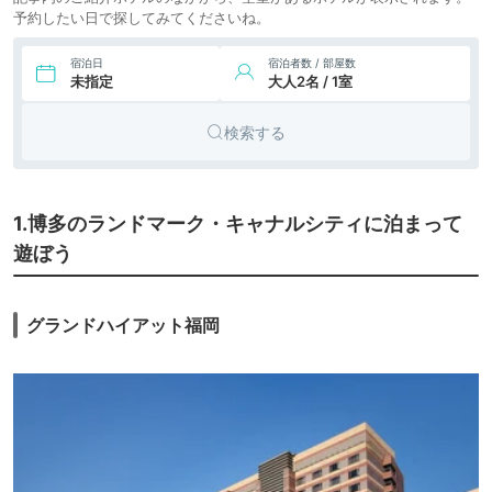
予約したい日で探してみてくださいね。
9.
THE LUIGANS Spa
12,162円〜
5,800円〜
シティホ
＆Resort（ザ・ル
icotto
楽天トラベル
テル
イガンズ スパ＆リ
宿泊日
宿泊者数 / 部屋数
ゾート）
未指定
大人2名 / 1室
10.
A Good Day
4,988円〜
3,500円〜
シティホ
Fukuoka
icotto
楽天トラベル
テル
Riverside
検索する
10,044円〜
12,400円〜
11.
リゾート
HILLTOP RESORT
FUKUOKA
icotto
楽天トラベル
ホテル
7,976円〜
9,500円〜
12.
シティホ
1.博多のランドマーク・キャナルシティに泊まって
ホテルモントレ
ラ・スール福岡
icotto
楽天トラベル
テル
遊ぼう
9,656円〜
14,900円〜
13.
リゾート
ホテルマリノアリ
ゾート福岡
icotto
楽天トラベル
ホテル
グランドハイアット福岡
14.
キャナルシティ・
8,704円〜
8,900円〜
ビジネス
福岡ワシントンホ
icotto
楽天トラベル
ホテル
テル
5,107円〜
5,500円〜
ビジネス
15.
プラザホテル天神
icotto
楽天トラベル
ホテル