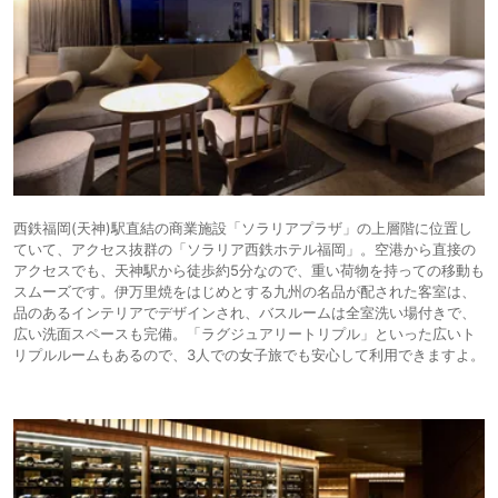
西鉄福岡(天神)駅直結の商業施設「ソラリアプラザ」の上層階に位置し
ていて、アクセス抜群の「ソラリア西鉄ホテル福岡」。空港から直接の
アクセスでも、天神駅から徒歩約5分なので、重い荷物を持っての移動も
スムーズです。伊万里焼をはじめとする九州の名品が配された客室は、
品のあるインテリアでデザインされ、バスルームは全室洗い場付きで、
広い洗面スペースも完備。「ラグジュアリートリプル」といった広いト
リプルルームもあるので、3人での女子旅でも安心して利用できますよ。