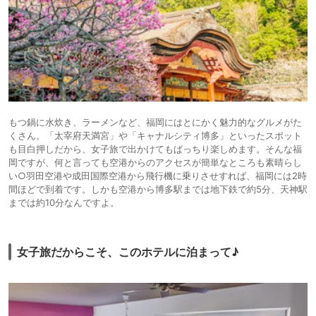
もつ鍋に水炊き、ラーメンなど、福岡にはとにかく魅力的なグルメがた
くさん。「太宰府天満宮」や「キャナルシティ博多」といったスポット
も目白押しだから、女子旅で出かけてもばっちり楽しめます。そんな福
岡ですが、何と言っても空港からのアクセスが簡単なところも素晴らし
い○羽田空港や成田国際空港から飛行機に乗りさせすれば、福岡には2時
間ほどで到着です。しかも空港から博多駅までは地下鉄で約5分、天神駅
までは約10分なんですよ。
女子旅だからこそ、このホテルに泊まって♪