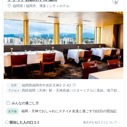
福岡県 / 福岡市、博多 / シティホテル
福岡県福岡市中央区天神2-2-43
住所
西鉄福岡（天神）駅・天神高速バスターミナルに直結。地下鉄
アクセス
「天神駅」5番より徒歩約5分。ソラリアプラザ館内にホテルがあ
ります。
みんなの過ごし方
福岡・天神でおしゃれにステイ♪ 友達と過ごす1泊2日の宿泊記
女子旅
宿泊した人の口コミ
表示される口コミについて