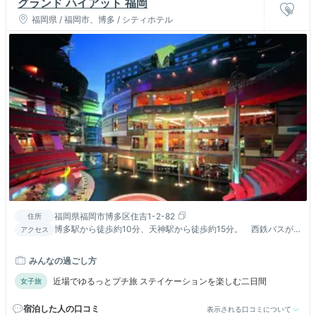
グランド ハイアット 福岡
福岡県 / 福岡市、博多 / シティホテル
福岡県福岡市博多区住吉1-2-82
住所
博多駅から徒歩約10分、天神駅から徒歩約15分。 西鉄バスが
アクセス
天神・博多⇔「キャナルシティ博多前バス停」をエリア循環運
行
みんなの過ごし方
近場でゆるっとプチ旅 ステイケーションを楽しむ二日間
女子旅
宿泊した人の口コミ
表示される口コミについて