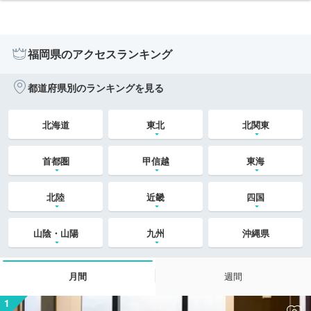
福岡県のアクセスランキング
都道府県別のランキングを見る
北海道
東北
北関東
首都圏
甲信越
東海
北陸
近畿
四国
山陰・山陽
九州
沖縄県
月間
週間