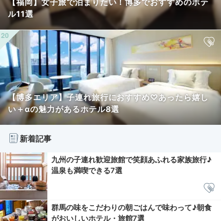
【福岡】女子旅で泊まりたい！博多でおすすめのホテ
ル11選
【博多エリア】子連れ旅行におすすめ♡あったら嬉し
い＋αの魅力があるホテル8選
新着記事
九州の子連れ歓迎旅館で笑顔あふれる家族旅行♪
温泉も満喫できる7選
群馬の味をこだわりの朝ごはんで味わって♪朝食
がおいしいホテル・旅館7選