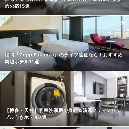
めの宿15選
福岡『Zepp Fukuoka』のライブ遠征なら！おすすめ
周辺ホテル11選
【博多・天神】客室洗濯機で身軽＆清潔ステイ♪カッ
プル向きホテル7選