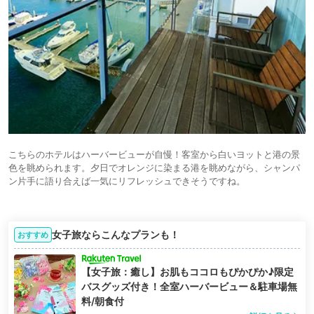
こちらのホテルはハーバービューが自慢！客室から白いヨットと港の景
色を眺められます。夕日でオレンジに染まる港を眺めながら、シャンパ
ン片手に語り合えば一気にリフレッシュできそうですね。
女子旅ならこんなプランも！
おすすめ
【女子旅：癒し】お肌もココロもぴかぴか♪限定
バスグッズ付き！全室ハーバービュー＆駐車場無
料/朝食付