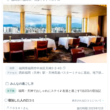
福岡県福岡市中央区天神2-2-43
住所
西鉄福岡（天神）駅・天神高速バスターミナルに直結。地下鉄
アクセス
「天神駅」5番より徒歩約5分。ソラリアプラザ館内にホテルがあ
ります。
みんなの過ごし方
福岡・天神でおしゃれにステイ♪ 友達と過ごす1泊2日の宿泊記
女子旅
宿泊した人の口コミ
表示される口コミについて
ＴＯＳＨＩ
旅行時期 2025年12月