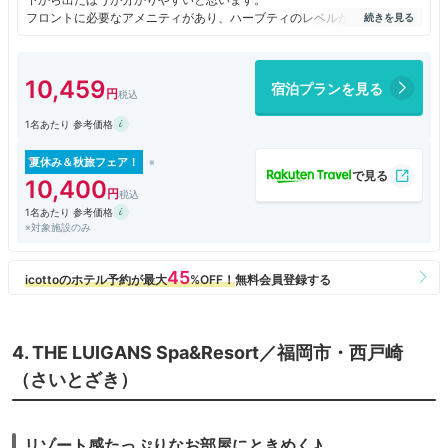
フロントに必要なアメニティがあり、ハーブティのレベルが高いです。
各階のEV前にはウオーターサーバーもあります。部屋で使用使用するコ
ップもエコでデザインがいいです。
唯一、バスタブがないのですがシャワーがとてもいいので私は気になりま
10,459
宿泊プランを見る
せんでした。
とてもよかったので次回宿泊も利用したいと思いました。
1名あたり 参考価格
夏休み＆秋旅フェア！
10,400
1名あたり 参考価格
※対象施設のみ
4. THE LUIGANS Spa&Resort／福岡市・西戸崎
（さいとざき）
リゾート感たっぷりなお部屋にときめく♪