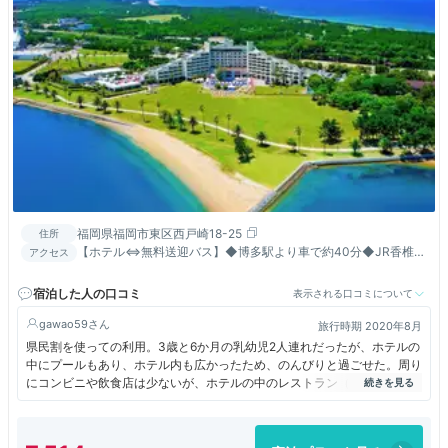
福岡県福岡市東区西戸崎18-25
住所
【ホテル⇔無料送迎バス】◆博多駅より車で約40分◆JR香椎線
アクセス
「海ノ中道」より徒歩約6分◆福岡空港まで最短約30分
宿泊した人の口コミ
表示される口コミについて
gawao59
旅行時期 2020年8月
県民割を使っての利用。3歳と6か月の乳幼児2人連れだったが、ホテルの
中にプールもあり、ホテル内も広かったため、のんびりと過ごせた。周り
にコンビニや飲食店は少ないが、ホテルの中のレストラン（子供向けもあ
り）でおいしく食事をすることができた。