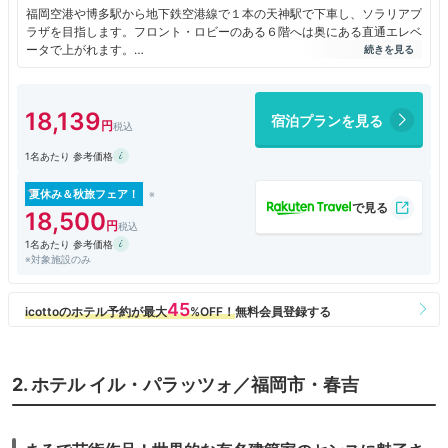
福岡空港や博多駅から地下鉄空港線で１本の天神駅で下車し、ソラリアプ
ラザを目指します。フロント・ロビーのある６階へは奥にある直通エレベ
ータで上がれます。
チェックイン前の昼過ぎでも、キャリーケースなどを預かってくれて身軽
になることができました。
フロントで１５時からのチェックインはタブレットで。スタイラスペンで
18,139
宿泊プランを見る
手書きした下手くそな文字でも認識してくれました。
客室のある上階へ行くには、まず部屋のカードキーをタッチしてから行先
1名あたり 参考価格
階ボタンを押すセキュリティの高い方式です。
北側の部屋（１６階でした）からはにぎやかな天神の街が眼下に眺めら
れ、遠くに博多ポートタワーが見えます。
夏休み＆秋旅フェア！
洗面室は広くゆったりしていますが、アメニティグッズは置かれていませ
18,500
ん。チェックインの後ロビーから必要なものを持って上がるシステムで
1名あたり 参考価格
す。トイレとガラスで仕切られているバスルームには、大きいシャワーが
※対象施設のみ
別に付けられた細長い洗い場があり重宝しますが、これらトイレ・バスと
客室との間にはガラス窓があり、そのままでは丸見えですので、ブライン
ドを下ろすことをお勧めします。
ベッドも快適で、朝はゆっくりめに目覚めました。九州まで来ると、関東
よりも夜明けが遅いようです。ホテル最上階１７階にある「レッドフラン
マ」で７時から提供される朝食はビュッフェスタイルで、さすがのクオリ
ティを堪能しました。
2. ホテル イル・パラッツォ／福岡市・春吉