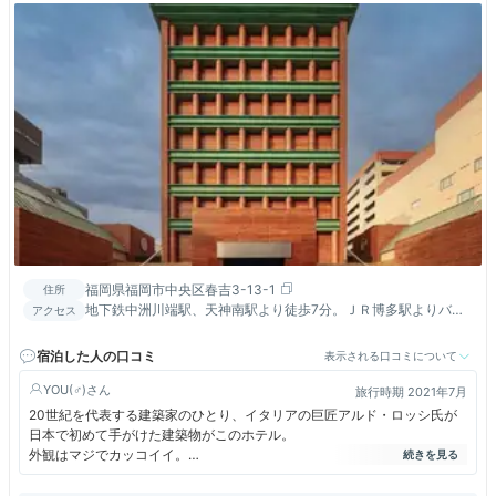
福岡県福岡市中央区春吉3-13-1
住所
地下鉄中洲川端駅、天神南駅より徒歩7分。ＪＲ博多駅よりバス
アクセス
で15分。キャナルシティまで徒歩8分。中州屋台街は目の前。
宿泊した人の口コミ
表示される口コミについて
YOU(♂)
旅行時期 2021年7月
20世紀を代表する建築家のひとり、イタリアの巨匠アルド・ロッシ氏が
日本で初めて手がけた建築物がこのホテル。
外観はマジでカッコイイ。
チェックインはスムース。スタッフも機転がきく。
部屋は20年前の設計にしては今のホテル(洗い場付きのバスルームなど)で