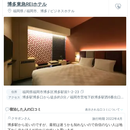
博多東急REIホテル
福岡県 / 福岡市、博多 / ビジネスホテル
福岡県福岡市博多区博多駅前1-2-23
住所
博多駅博多口から徒歩約3分／福岡市営地下鉄博多駅西6番出口
アクセス
から徒歩約1分
宿泊した人の口コミ
表示される口コミについて
クサポン
旅行時期 2022年4月
博多駅から近いのですが、最初は迷うかも知れないので自信のない人は地
下から出たほうが分かりやすいと思います。