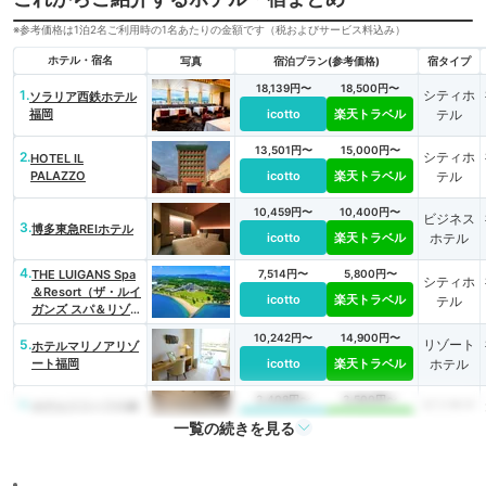
※参考価格は1泊2名ご利用時の1名あたりの金額です（税およびサービス料込み）
ホテル・宿名
写真
宿泊プラン(参考価格)
宿タイプ
18,139円〜
18,500円〜
1.
シティホ
ソラリア西鉄ホテル
福岡
icotto
楽天トラベル
テル
13,501円〜
15,000円〜
2.
シティホ
HOTEL IL
PALAZZO
icotto
楽天トラベル
テル
10,459円〜
10,400円〜
ビジネス
3.
博多東急REIホテル
icotto
楽天トラベル
ホテル
4.
THE LUIGANS Spa
7,514円〜
5,800円〜
シティホ
＆Resort（ザ・ルイ
icotto
楽天トラベル
テル
ガンズ スパ＆リゾ
ート）
10,242円〜
14,900円〜
5.
リゾート
ホテルマリノアリゾ
ート福岡
icotto
楽天トラベル
ホテル
3,408円〜
3,500円〜
6.
ビジネス
ホテルリリーフ小倉
ANNEX
icotto
楽天トラベル
ホテル
一覧の続きを見る