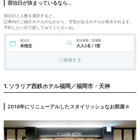
宿泊日が決まっているなら…
宿泊日と人数を選択すると、
記事内のご紹介ホテルのなかから、空室があるホテルが表示されます。
予約したい日で探してみてくださいね。
宿泊日
宿泊者数 / 部屋数
未指定
大人2名 / 1室
検索する
1. ソラリア西鉄ホテル福岡／福岡市・天神
2018年にリニューアルしたスタイリッシュなお部屋☆