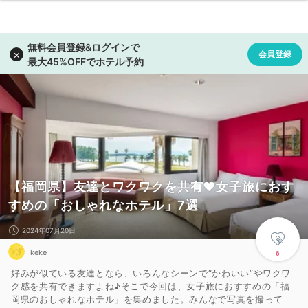
【福岡県】友達とワクワクを共有❤女子旅におす
すめの「おしゃれなホテル」7選
2024年07月20日
keke
6
好みが似ている友達となら、いろんなシーンで“かわいい”やワクワ
ク感を共有できますよね♪そこで今回は、女子旅におすすめの「福
岡県のおしゃれなホテル」を集めました。みんなで写真を撮って