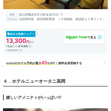
富山県礪波市庄川町金屋3531
住所
北陸新幹線 新高岡駅乗換 ＪＲ城端線 砺波駅より車で１５分
アクセス
砺波ⅠCより車で１５分
夏休み＆秋旅フェア！
13,300
1名あたり 参考価格
※対象施設のみ
４．ホテルニューオータニ高岡
嬉しいアメニティがいっぱい♡