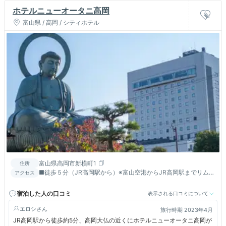
ホテルニューオータニ高岡
富山県 / 高岡 / シティホテル
富山県高岡市新横町1
住所
■徒歩５分（JR高岡駅から）※富山空港からJR高岡駅までリムジ
アクセス
ンバス４０分■車-小杉ICから20分 高岡ICから15分
宿泊した人の口コミ
表示される口コミについて
エロシ
旅行時期 2023年4月
JR高岡駅から徒歩約5分、高岡大仏の近くにホテルニューオータニ高岡が