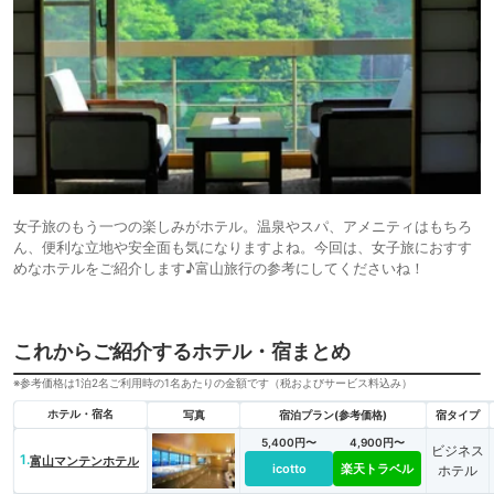
女子旅のもう一つの楽しみがホテル。温泉やスパ、アメニティはもちろ
ん、便利な立地や安全面も気になりますよね。今回は、女子旅におすす
めなホテルをご紹介します♪富山旅行の参考にしてくださいね！
これからご紹介するホテル・宿まとめ
※参考価格は1泊2名ご利用時の1名あたりの金額です（税およびサービス料込み）
ホテル・宿名
写真
宿泊プラン(参考価格)
宿タイプ
5,400円〜
4,900円〜
ビジネス
1.
富山マンテンホテル
icotto
楽天トラベル
ホテル