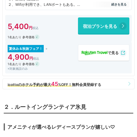
２、Wifiが利用でき、LANポートもある。
３、トイレの便座が大きく男性のモノがあたらす衛生的。
４、館内大浴場があり立山連峰を見る事ができる。
５、繁華街近くで富山市内の立地的に良い。
5,400
宿泊プランを見る
６、駐車場があり入庫後２４時間駐車可能。
７、トラムの駅が目の前にある。
1名あたり 参考価格
８、スタッフが丁寧で気が利いて元気が良い。
残念だった点
夏休み＆秋旅フェア！
１、通路の音が良く聞こえる。
4,900
２、ネット速度は遅め。
1名あたり 参考価格
３、液晶TVは21か23インチなのでサッカー放送などには不適だった。
※対象施設のみ
２．ルートイングランティア氷見
アメニティが選べるレディースプランが嬉しい♡