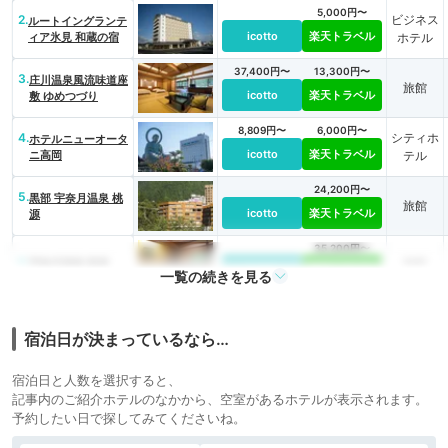
5,000円〜
2.
ビジネス
ルートイングランテ
icotto
楽天トラベル
ィア氷見 和蔵の宿
ホテル
37,400円〜
13,300円〜
3.
庄川温泉風流味道座
旅館
icotto
楽天トラベル
敷 ゆめつづり
8,809円〜
6,000円〜
4.
シティホ
ホテルニューオータ
icotto
楽天トラベル
ニ高岡
テル
24,200円〜
5.
黒部 宇奈月温泉 桃
旅館
icotto
楽天トラベル
源
35,200円〜
6.
旅館
宇奈月温泉 延楽
icotto
楽天トラベル
一覧の続きを見る
カプセル
7.
いるかホステル
icotto
楽天トラベル
ホテル
宿泊日が決まっているなら…
宿泊日と人数を選択すると、
記事内のご紹介ホテルのなかから、空室があるホテルが表示されます。
予約したい日で探してみてくださいね。