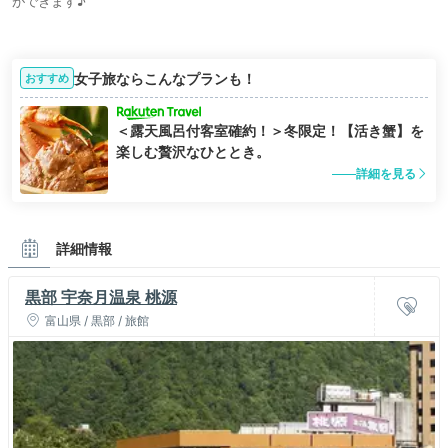
ができます♪
女子旅ならこんなプランも！
おすすめ
＜露天風呂付客室確約！＞冬限定！【活き蟹】を
楽しむ贅沢なひととき。
詳細を見る
詳細情報
黒部 宇奈月温泉 桃源
富山県 / 黒部 / 旅館