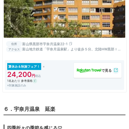
富山県黒部市宇奈月温泉22-1
住所
富山地方鉄道「宇奈月温泉駅」より徒歩５分。北陸HW黒部ＩＣ
アクセス
より２０分。立山・黒部アルペンルート立山駅まで約８０分。
夏休み＆秋旅フェア！
24,200
1名あたり 参考価格
※対象施設のみ
６．宇奈月温泉 延楽
四季折々の季節を感じる♡