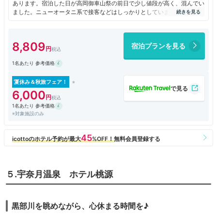
あります。宿泊した日が高岡御車山祭の前日で少し値段が高く、混んでい
ました。ニューオータニ系で接客などはしっかりとしていましたが、設備
はちょっと古びた感じは否めません。部屋からは大仏、高岡城址公園が良
く見えました。
8,809
宿泊プランを見る
1名あたり 参考価格
夏休み＆秋旅フェア！
6,000
1名あたり 参考価格
※対象施設のみ
５.宇奈月温泉 ホテル桃源
黒部川を眺めながら、心休まる時間を♪