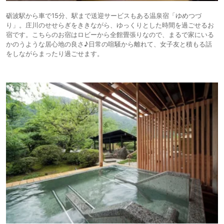
砺波駅から車で15分、駅まで送迎サービスもある温泉宿「ゆめつづ
り」。庄川のせせらぎをききながら、ゆっくりとした時間を過ごせるお
宿です。こちらのお宿はロビーから全館畳張りなので、まるで家にいる
かのうような居心地の良さ♪日常の喧騒から離れて、女子友と積もる話
をしながらまったり過ごせます。