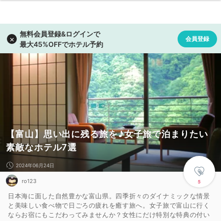
【富山】思い出に残る旅を♪女子旅で泊まりたい
素敵なホテル7選
2024年06月24日
ro123
5
日本海に面した自然豊かな富山県。四季折々のダイナミックな情景
と美味しい食べ物で日ごろの疲れを癒す旅へ。女子旅で富山に行く
ならお宿にもこだわってみませんか？女性にだけ特別な特典の付い