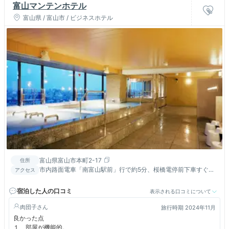
富山マンテンホテル
富山県 / 富山市 / ビジネスホテル
富山県富山市本町2-17
住所
市内路面電車「南富山駅前」行で約5分、桜橋電停前下車すぐ
アクセス
（ＪＲ富山駅より徒歩１０分）／富山ＩＣより車で１５分
宿泊した人の口コミ
表示される口コミについて
肉団子
旅行時期 2024年11月
良かった点
１、部屋が機能的。