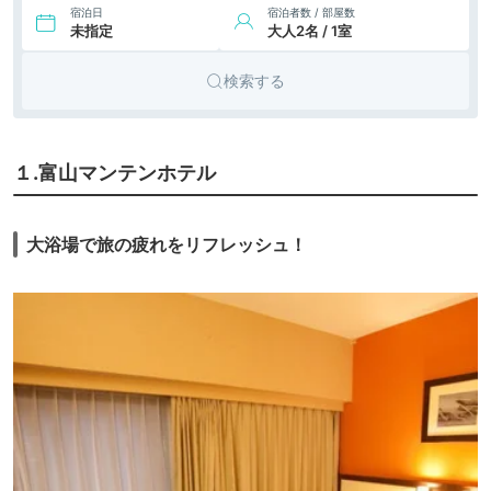
宿泊日
宿泊者数 / 部屋数
未指定
大人2名 / 1室
検索する
１.富山マンテンホテル
大浴場で旅の疲れをリフレッシュ！