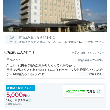
富山県氷見市加納443-5
住所
電車：氷見駅より車で約10分 車：能越道氷見IC～一般道で約5
アクセス
分 東京より約 6時間 大阪・名古屋より約 3時間
宿泊した人の口コミ
表示される口コミについて
neko
旅行時期 2024年9月
久しぶりに田舎で温泉に漬かりたくって和蔵の宿へ。
国道160号線沿いで車で移動するには便利だが、公共交通機関だとバス停
からも結構あるくみたいです。
近くの寿司屋まで車片道10分弱ですが、自分で運転するとお酒は宿に戻
ってからになりますね。
夏休み＆秋旅フェア！
5,000
1名あたり 参考価格
※対象施設のみ