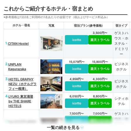
これからご紹介するホテル・宿まとめ
※参考価格は1泊2名ご利用時の1名あたりの金額です（税およびサービス料込み）
ホテル・宿名
写真
宿泊プラン(参考価格)
宿タイプ
ゲストハ
3,500円〜
ウス・ホ
icotto
楽天トラベル
1.
ステル・
CITAN Hostel
ドミトリ
ー
15,079円〜
15,800円〜
2.
ビジネス
UNPLAN
icotto
楽天トラベル
Kagurazaka
ホテル
3.
HOTEL GRAPHY
4,656円〜
4,300円〜
ビジネス
NEZU（ホテルグラ
icotto
楽天トラベル
ホテル
フィー根津）
4.
LYURO 東京清澄
6,050円〜
8,800円〜
シティホ
by THE SHARE
icotto
楽天トラベル
テル
HOTELS
ゲストハ
7,500円〜
7,000円〜
ウス・ホ
icotto
楽天トラベル
5.
Nui.HOSTEL&BAR
ステル・
LOUNGE
一覧の続きを見る
ドミトリ