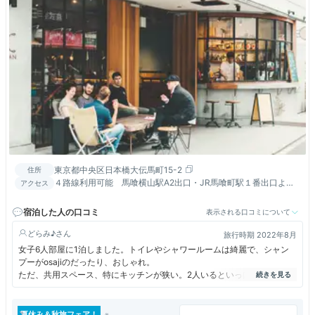
東京都中央区日本橋大伝馬町15-2
住所
４路線利用可能 馬喰横山駅A2出口・JR馬喰町駅１番出口より
アクセス
徒歩3分 東日本橋駅A4出口・小伝馬町駅より徒歩6分
宿泊した人の口コミ
表示される口コミについて
どらみ♪
旅行時期 2022年8月
女子6人部屋に1泊しました。トイレやシャワールームは綺麗で、シャン
プーがosajiのだったり、おしゃれ。
ただ、共用スペース、特にキッチンが狭い。2人いるといっぱい。カフェ
やバーと一体になってるので、居場所があんまりない
夏休み＆秋旅フェア！