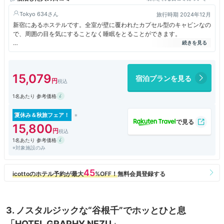
Tokyo 634
旅行時期 2024年12月
新宿にあるホステルです。全室が壁に覆われたカプセル型のキャビンなの
で、周囲の目を気にすることなく睡眠をとることができます。
アクセスは新宿三丁目駅か東新宿駅が近いですが、JR線の新宿駅からは
結構距離があります。
15,079
宿泊プランを見る
東京のホテルはどこも高く、ドミトリーでも5000～7000円するので世
知辛い世の中ですが、こちらのホステルの設備は綺麗でした。ただ、宿泊
1名あたり 参考価格
客のほとんどが外国人で、まるで外国のホステルに来たかのような雰囲気
でした。
夏休み＆秋旅フェア！
15,800
1名あたり 参考価格
※対象施設のみ
3. ノスタルジックな“谷根千”でホッとひと息
「HOTEL GRAPHY NEZU」