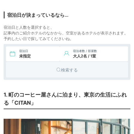
ー
20,570円〜
20,600円〜
ビジネス
宿泊日が決まっているなら…
6.
モクシー東京錦糸町
icotto
楽天トラベル
ホテル
宿泊日と人数を選択すると、
記事内のご紹介ホテルのなかから、空室があるホテルが表示されます。
予約したい日で探してみてくださいね。
宿泊日
宿泊者数 / 部屋数
未指定
大人2名 / 1室
検索する
1. 町のコーヒー屋さんに泊まり、東京の生活にふれ
る「CITAN」