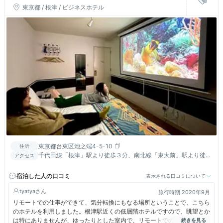
津）
東京都 / 根津 / ビジネスホテル
東京都台東区池之端4-5-10
住所
千代田線「根津」駅より徒歩３分、南北線「東大前」駅より徒歩
アクセス
14分、JR、銀座線「上野」駅より徒歩14分
宿泊した人の口コミ
表示される口コミについて
tyatya
旅行時期 2020年9月
リモートでの仕事ができて、気分転換にもなる場所ということで、こちら
のホテルを利用しました。根津駅近くの低層階ホテルですので、眺望とか
は特にありませんが、ゆったりとした室内で、リモートでの仕事にも集中