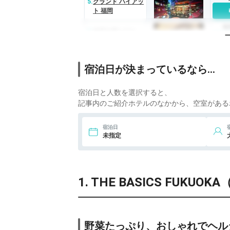
5.
グランド ハイアッ
ト 福岡
8
6.
ホテルモントレ
ラ・スール福岡
8
7.
静鉄ホテルプレジ
宿泊日が決まっているなら…
オ博多駅前
12
宿泊日と人数を選択すると、
8.
ザ ロイヤルパーク
ホテル 福岡
記事内のご紹介ホテルのなかから、空室がある
18
9.
ソラリア西鉄ホテ
宿泊日
ル福岡
未指定
10
10.
ホテルニューオ
ータニ博多
1. THE BASICS FUKU
14
11.
ANAクラウンプ
ラザホテル福岡
18
12.
ホテル日航福岡
野菜たっぷり、おしゃれでヘル