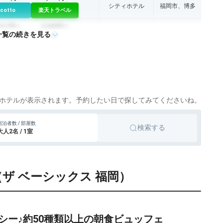
シティホテル
福岡市、博多
icotto
楽天トラベル
,211円〜
9,500円〜
一覧の続きを見る
シティホテル
福岡市、博多
icotto
楽天トラベル
,348円〜
7,000円〜
ビジネスホテル
福岡市、博多
icotto
楽天トラベル
,490円〜
12,800円〜
シティホテル
福岡市、博多
icotto
楽天トラベル
ホテルが表示されます。予約したい日で探してみてくださいね。
,184円〜
18,500円〜
シティホテル
福岡市、博多
宿泊者数 / 部屋数
検索する
icotto
楽天トラベル
大人2名 / 1室
,500円〜
10,500円〜
シティホテル
福岡市、博多
icotto
楽天トラベル
OKA（ザ ベーシックス 福岡）
,278円〜
11,200円〜
シティホテル
福岡市、博多
icotto
楽天トラベル
,913円〜
12,500円〜
シティホテル
福岡市、博多
icotto
楽天トラベル
シー♪約50種類以上の朝食ビュッフェ