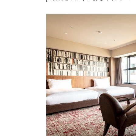
7
13.
DEL style 福岡
西中洲
7
14.
The
BREAKFAST
HOTEL 福岡中洲
11
15.
三井ガーデンホ
テル福岡祇園
12
16.
THE LUIGANS
Spa＆
Resort（ザ・ル
イガンズ スパ＆
リゾート）