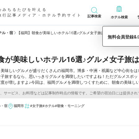
心みちるたびを叶える
旅行記事メディア・ホテル予約サイト
記事検索
ホテル検索
テル・宿
【福岡】朝食が美味しいホテル16選♪グルメ女子旅は朝から始めよう♡
食が美味しいホテル16選♪グルメ女子旅
、美味しいグルメが盛りだくさんの福岡市。博多・中洲・祇園など中心街をは
女子旅するなら、思いっきりグルメを満喫したいですよね！ただグルメスポッ
実度が増しますよ♪今回は、福岡グルメを満喫しつくすために、朝食の美味し
ル・宿
福岡市
#女子旅
#ホテル
#朝食・モーニング