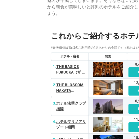
魅力が半減してしまいます。そうならないため
から朝食が美味しいと評判のホテルをご紹介し
ょう。
これからご紹介するホテ
※参考価格は1泊2名ご利用時の1名あたりの金額です（税およ
ホテル・宿名
写真
9
1.
THE BASICS
FUKUOKA（ザ ベ
ーシックス福岡）
12
2.
THE BLOSSOM
HAKATA
Premier（ザ ブラ
8
ッサム博多プレミ
3.
ホテル法華クラブ
ア）
福岡
11
4.
ホテルマリノアリ
ゾート福岡
15