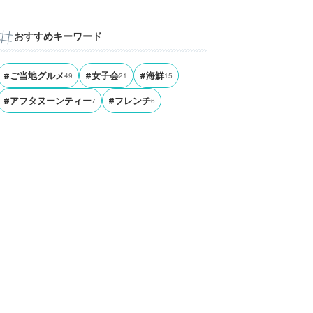
おすすめキーワード
#ご当地グルメ
49
#女子会
21
#海鮮
15
#アフタヌーンティー
7
#フレンチ
6