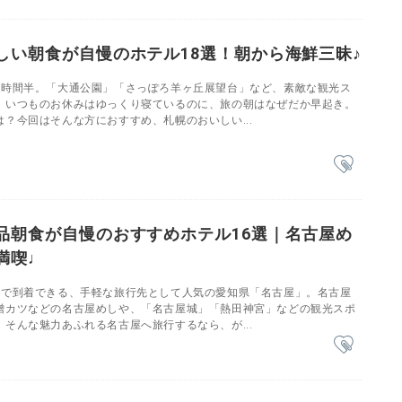
しい朝食が自慢のホテル18選！朝から海鮮三昧♪
1時間半。「大通公園」「さっぽろ羊ヶ丘展望台」など、素敵な観光ス
。いつものお休みはゆっくり寝ているのに、旅の朝はなぜだか早起き。
？今回はそんな方におすすめ、札幌のおいしい...
品朝食が自慢のおすすめホテル16選｜名古屋め
満喫♩
どで到着できる、手軽な旅行先として人気の愛知県「名古屋」。名古屋
噌カツなどの名古屋めしや、「名古屋城」「熱田神宮」などの観光スポ
そんな魅力あふれる名古屋へ旅行するなら、が...