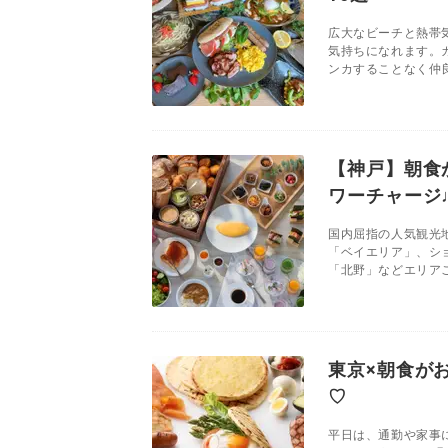
広大なビーチと熱帯
気持ちになれます。
ンカすることなく仲良
【神戸】朝食
ワーチャージ
国内屈指の人気観光
「ベイエリア」、シ
「北野」などエリアご
東京×朝食が
♡
平日は、通勤や家事