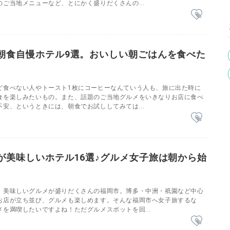
ご当地メニューなど、とにかく盛りだくさんの...
朝食自慢ホテル9選。おいしい朝ごはんを食べた
ど食べない人やトースト1枚にコーヒーなんていう人も、旅に出た時に
食を楽しみたいもの。また、話題のご当地グルメをいきなりお店に食べ
安、というときには、朝食でお試ししてみては...
が美味しいホテル16選♪グルメ女子旅は朝から始
、美味しいグルメが盛りだくさんの福岡市。博多・中洲・祇園など中心
お店が立ち並び、グルメも楽しめます。そんな福岡市へ女子旅するな
を満喫したいですよね！ただグルメスポットを回...