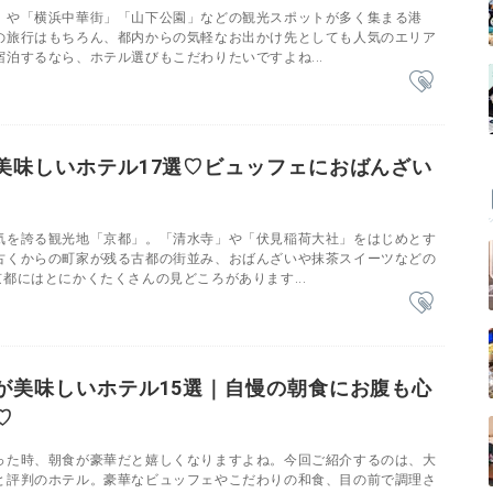
」や「横浜中華街」「山下公園」などの観光スポットが多く集まる港
の旅行はもちろん、都内からの気軽なお出かけ先としても人気のエリア
泊するなら、ホテル選びもこだわりたいですよね...
美味しいホテル17選♡ビュッフェにおばんざい
気を誇る観光地「京都」。「清水寺」や「伏見稲荷大社」をはじめとす
古くからの町家が残る古都の街並み、おばんざいや抹茶スイーツなどの
都にはとにかくたくさんの見どころがあります...
が美味しいホテル15選｜自慢の朝食にお腹も心
♡
った時、朝食が豪華だと嬉しくなりますよね。今回ご紹介するのは、大
と評判のホテル。豪華なビュッフェやこだわりの和食、目の前で調理さ