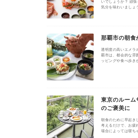
いでしょうか？ 頑
気分を味わいましょう
那覇市の朝食
透明度の高いエメラ
覇市は、都会的な雰
ッピングや食べ歩きが
東京のルーム
のご褒美に
朝食のために早起き
考えるだけで、お疲
場合によっては寝ちゃ