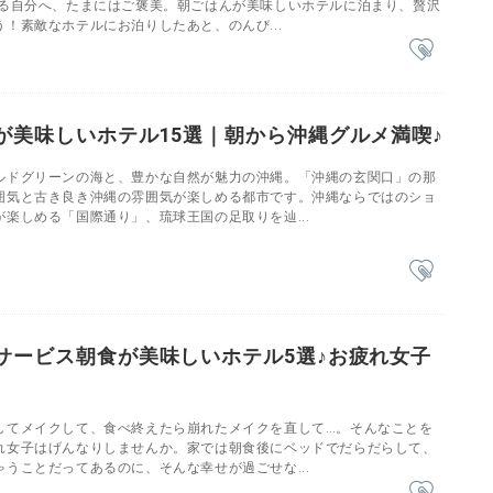
張る自分へ、たまにはご褒美。朝ごはんが美味しいホテルに泊まり、贅沢
！素敵なホテルにお泊りしたあと、のんび...
が美味しいホテル15選｜朝から沖縄グルメ満喫♪
ルドグリーンの海と、豊かな自然が魅力の沖縄。「沖縄の玄関口」の那
囲気と古き良き沖縄の雰囲気が楽しめる都市です。沖縄ならではのショ
楽しめる「国際通り」、琉球王国の足取りを辿...
サービス朝食が美味しいホテル5選♪お疲れ女子
してメイクして、食べ終えたら崩れたメイクを直して…。そんなことを
れ女子はげんなりしませんか。家では朝食後にベッドでだらだらして、
うことだってあるのに、そんな幸せが過ごせな...