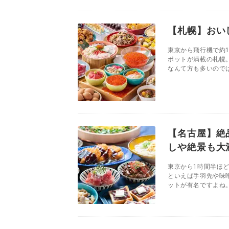
【札幌】おい
東京から飛行機で約
ポットが満載の札幌
なんて方も多いのでは
【名古屋】絶
しや絶景も大
東京から1時間半ほ
といえば手羽先や味
ットが有名ですよね。