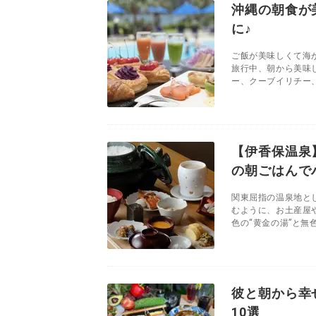
沖縄の朝食が
に♪
ご飯が美味しくて海
旅行中、朝から美味
ー、クーブイリチー、
【伊香保温泉
の朝ごはんで
関東屈指の温泉地と
むように、お土産屋
色の“黄金の湯”と無色
彼と朝から幸
10選