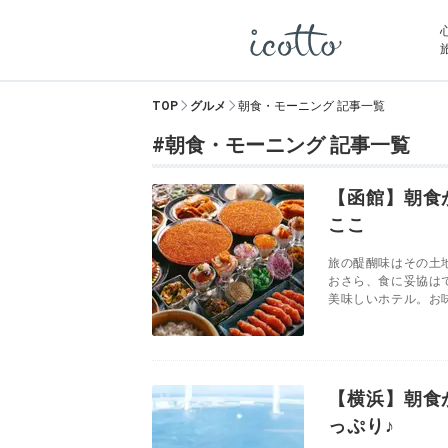
TOP
グルメ
朝食・モーニング 記事一覧
#朝食・モーニング 記事一覧
【函館】朝食
ここ
旅の醍醐味はその土
おさら、食に妥協は
美味しいホテル。お味
【横浜】朝食
っぷり♪