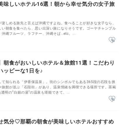
美味しいホテル16選！朝から幸せ気分の女子旅
が楽しめる旅先と言えば沖縄ですよね。食べることが好きな女子なら、
しい朝食を食べたら、思い出深い旅になりそうです。ゴーヤチャンプル
沖縄フルーツ、ラフテー、沖縄そば…etc。...
】朝食がおいしいホテル＆旅館11選！こだわり
ハッピーな1日を♪
して知られる「伊香保温泉」。街のシンボルでもある365段の石段を挟
や旅館が並ぶ「石段街」があり、温泉情緒を満喫できる場所です。茶褐
透明の“白銀の湯”の温泉も堪能できて、...
せ気分♡那覇の朝食が美味しいホテルおすすめ