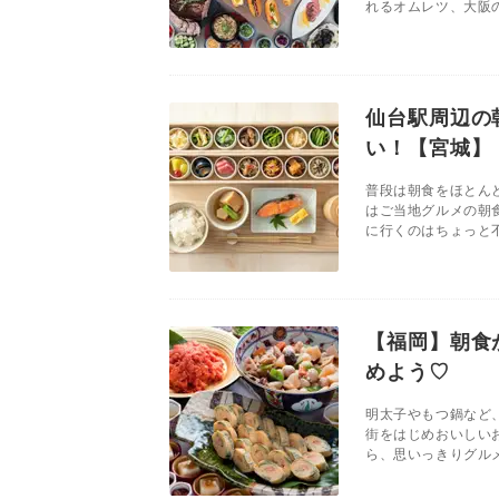
れるオムレツ、大阪の
仙台駅周辺の
い！【宮城】
普段は朝食をほとん
はご当地グルメの朝
に行くのはちょっと不
【福岡】朝食
めよう♡
明太子やもつ鍋など
街をはじめおいしい
ら、思いっきりグルメ