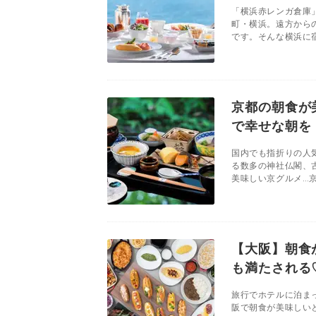
「横浜赤レンガ倉庫
町・横浜。遠方から
です。そんな横浜に宿
京都の朝食が
で幸せな朝を
国内でも指折りの人
る数多の神社仏閣、
美味しい京グルメ…京
【大阪】朝食
も満たされる
旅行でホテルに泊ま
阪で朝食が美味しい