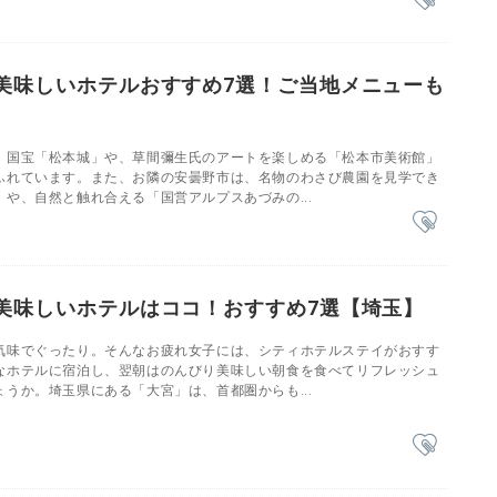
美味しいホテルおすすめ7選！ご当地メニューも
、国宝「松本城」や、草間彌生氏のアートを楽しめる「松本市美術館」
ふれています。また、お隣の安曇野市は、名物のわさび農園を見学でき
や、自然と触れ合える「国営アルプスあづみの...
美味しいホテルはココ！おすすめ7選【埼玉】
気味でぐったり。そんなお疲れ女子には、シティホテルステイがおすす
なホテルに宿泊し、翌朝はのんびり美味しい朝食を食べてリフレッシュ
うか。埼玉県にある「大宮」は、首都圏からも...