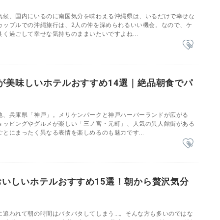
気候、国内にいるのに南国気分を味わえる沖縄県は、いるだけで幸せな
カップルでの沖縄旅行は、2人の仲を深められるいい機会。なので、ケ
く過ごして幸せな気持ちのままいたいですよね...
が美味しいホテルおすすめ14選｜絶品朝食でパ
♩
地、兵庫県「神戸」。メリケンパークと神戸ハーバーランドが広がる
ョッピングやグルメが楽しい「三ノ宮・元町」、人気の異人館街がある
とにまったく異なる表情を楽しめるのも魅力です...
おいしいホテルおすすめ15選！朝から贅沢気分
に追われて朝の時間はバタバタしてしまう…。そんな方も多いのではな