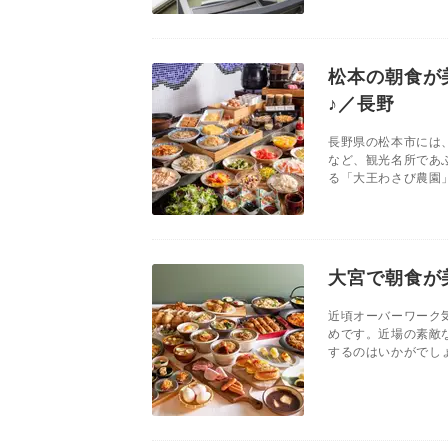
松本の朝食が
♪／長野
長野県の松本市には
など、観光名所であ
る「大王わさび農園」
大宮で朝食が
近頃オーバーワーク
めです。近場の素敵
するのはいかがでしょ